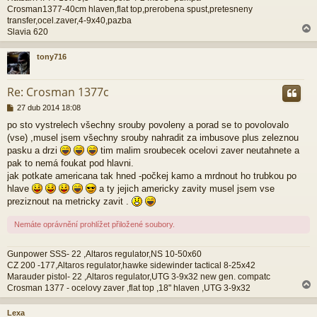
e
Crosman1377-40cm hlaven,flat top,prerobena spust,pretesneny
k
transfer,ocel.zaver,4-9x40,pazba
Slavia 620
tony716
r
Re: Crosman 1377c
P
27 dub 2014 18:08
ř
po sto vystrelech všechny srouby povoleny a porad se to povolovalo
í
(vse) ,musel jsem všechny srouby nahradit za imbusove plus zeleznou
s
p
pasku a drzi
tim malim sroubecek ocelovi zaver neutahnete a
ě
pak to nemá foukat pod hlavni.
v
jak potkate americana tak hned -počkej kamo a mrdnout ho trubkou po
e
hlave
a ty jejich americky zavity musel jsem vse
k
preziznout na metricky zavit .
Nemáte oprávnění prohlížet přiložené soubory.
Gunpower SSS- 22 ,Altaros regulator,NS 10-50x60
CZ 200 -177,Altaros regulator,hawke sidewinder tactical 8-25x42
Marauder pistol- 22 ,Altaros regulator,UTG 3-9x32 new gen. compatc
Crosman 1377 - ocelovy zaver ,flat top ,18" hlaven ,UTG 3-9x32
Lexa