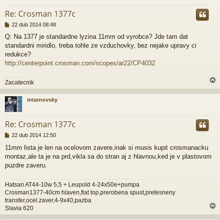
r
Re: Crosman 1377c
P
22 dub 2014 08:48
ř
Q: Na 1377 je standardne lyzina 11mm od vyrobce? Jde tam dat
í
standardni miridlo, treba tohle ze vzduchovky, bez nejake upravy ci
s
p
redukce?
ě
http://centerpoint.crosman.com/scopes/ar22/CP4032
v
e
Zacatecnik
k
mtarnovsky
r
Re: Crosman 1377c
P
22 dub 2014 12:50
ř
11mm lista je len na ocelovom zavere,inak si musis kupit crosmanacku
í
montaz,ale ta je na prd,vikla sa do stran aj z hlavnou,ked je v plastovom
s
p
puzdre zaveru.
ě
v
Hatsan AT44-10w 5,5 + Leupold 4-24x50e+pumpa
e
Crosman1377-40cm hlaven,flat top,prerobena spust,pretesneny
k
transfer,ocel.zaver,4-9x40,pazba
Slavia 620