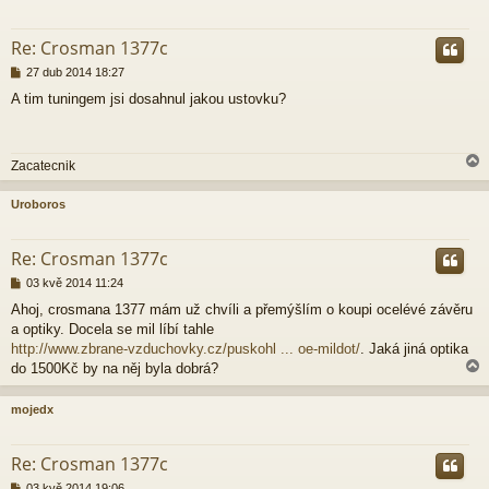
r
Re: Crosman 1377c
P
27 dub 2014 18:27
ř
A tim tuningem jsi dosahnul jakou ustovku?
í
s
p
ě
Zacatecnik
v
e
k
Uroboros
r
Re: Crosman 1377c
P
03 kvě 2014 11:24
ř
Ahoj, crosmana 1377 mám už chvíli a přemýšlím o koupi ocelévé závěru
í
a optiky. Docela se mil líbí tahle
s
p
http://www.zbrane-vzduchovky.cz/puskohl ... oe-mildot/
. Jaká jiná optika
ě
do 1500Kč by na něj byla dobrá?
v
e
mojedx
k
r
Re: Crosman 1377c
P
03 kvě 2014 19:06