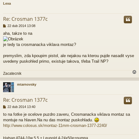
Lexa
r
Re: Crosman 1377c
P
22 dub 2014 13:08
ř
aha, takze to na
í
s
p
je tedy ta crosmanacka viklava montaz?
ě
v
premyslim, zda kpoupim pistol, ale nejakou na kterou pujde nasadit vyse
e
uvedeny puskohled primo, existuje takova, třeba Trail NP?
k
Zacatecnik
mtarnovsky
r
Re: Crosman 1377c
P
22 dub 2014 13:40
ř
to na fotke je ocelove puzdro zaveru, Crosmanacka viklava montaz sa
í
montuje na hlaven.Na nu das montaz puskohladu.
s
p
http://www.colosus.sk/montaz-11mm-crosman-1377-2240/
ě
v
Hatsan AT44-10w 5,5 + Leupold 4-24x50e+pumpa