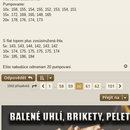
v
Pumpovanie:
e
10x: 158, 155, 154, 155, 152, 153, 154, 151
k
15x: 172, 169, 165, 148, 165
20x: 178, 176, 174, 173
S flat topom plus zosústružená ihla
5x: 143, 143, 144, 142, 143, 142
10x: 174, 175, 175, 175, 175, 174
15x: 185, 186, 184
Ešte nabudúce odmeriam 20 pumpovaní.
Odpovědět
r
Stránka
60
z
101
1
58
59
61
62
101
Předchozí
60
Dal
1502 příspěvků
…
…
Přejít na