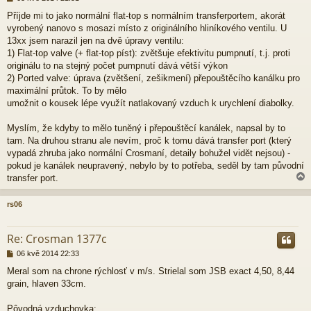
ř
Příjde mi to jako normální flat-top s normálním transferportem, akorát
í
vyrobený nanovo s mosazi místo z originálního hliníkového ventilu. U
s
p
13xx jsem narazil jen na dvě úpravy ventilu:
ě
1) Flat-top valve (+ flat-top píst): zvětšuje efektivitu pumpnutí, t.j. proti
v
originálu to na stejný počet pumpnutí dává větší výkon
e
2) Ported valve: úprava (zvětšení, zešikmení) přepouštěcího kanálku pro
k
maximální průtok. To by mělo
umožnit o kousek lépe využít natlakovaný vzduch k urychlení diabolky.
Myslím, že kdyby to mělo tuněný i přepouštěcí kanálek, napsal by to
tam. Na druhou stranu ale nevím, proč k tomu dává transfer port (který
vypadá zhruba jako normální Crosmaní, detaily bohužel vidět nejsou) -
pokud je kanálek neupravený, nebylo by to potřeba, seděl by tam původní
transfer port.
rs06
r
Re: Crosman 1377c
P
06 kvě 2014 22:33
ř
Meral som na chrone rýchlosť v m/s. Strielal som JSB exact 4,50, 8,44
í
grain, hlaven 33cm.
s
p
ě
Pôvodná vzduchovka: