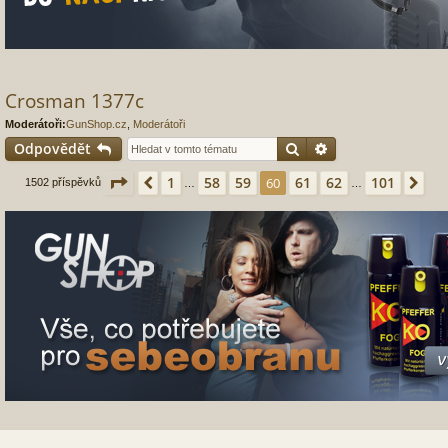
Crosman 1377c
Moderátoři:
GunShop.cz
,
Moderátoři
Hledat
Pokročilé hledání
Odpovědět
Stránka
60
z
101
1
58
59
61
62
101
Předchozí
60
Dal
1502 příspěvků
…
…