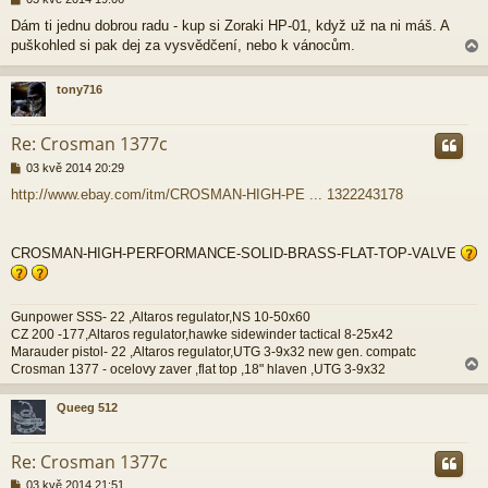
ř
Dám ti jednu dobrou radu - kup si Zoraki HP-01, když už na ni máš. A
í
puškohled si pak dej za vysvědčení, nebo k vánocům.
s
p
ě
tony716
v
e
r
k
Re: Crosman 1377c
P
03 kvě 2014 20:29
ř
http://www.ebay.com/itm/CROSMAN-HIGH-PE ... 1322243178
í
s
p
ě
CROSMAN-HIGH-PERFORMANCE-SOLID-BRASS-FLAT-TOP-VALVE
v
e
k
Gunpower SSS- 22 ,Altaros regulator,NS 10-50x60
CZ 200 -177,Altaros regulator,hawke sidewinder tactical 8-25x42
Marauder pistol- 22 ,Altaros regulator,UTG 3-9x32 new gen. compatc
Crosman 1377 - ocelovy zaver ,flat top ,18" hlaven ,UTG 3-9x32
Queeg 512
r
Re: Crosman 1377c
P
03 kvě 2014 21:51