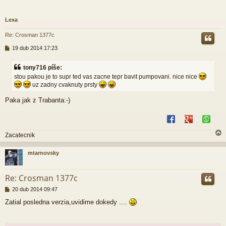
Lexa
Re: Crosman 1377c
P
19 dub 2014 17:23
ř
í
tony716 píše:
s
stou pakou je to supr ted vas zacne tepr bavit pumpovani. nice nice
p
uz zadny cvaknuty prsty
ě
v
Paka jak z Trabanta:-)
e
k
Zacatecnik
mtarnovsky
r
Re: Crosman 1377c
P
20 dub 2014 09:47
ř
Zatial posledna verzia,uvidime dokedy ....
í
s
p