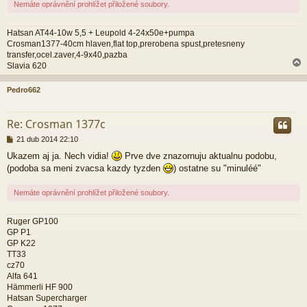
ě
Nemáte oprávnění prohlížet přiložené soubory.
v
e
k
Hatsan AT44-10w 5,5 + Leupold 4-24x50e+pumpa
Crosman1377-40cm hlaven,flat top,prerobena spust,pretesneny
transfer,ocel.zaver,4-9x40,pazba
Slavia 620
Pedro662
r
Re: Crosman 1377c
P
21 dub 2014 22:10
ř
Ukazem aj ja. Nech vidia!
Prve dve znazornuju aktualnu podobu,
í
(podoba sa meni zvacsa kazdy tyzden
) ostatne su "minuléé"
s
p
ě
Nemáte oprávnění prohlížet přiložené soubory.
v
e
k
Ruger GP100
GP P1
GP K22
TT33
cz70
Alfa 641
Hämmerli HF 900
Hatsan Supercharger