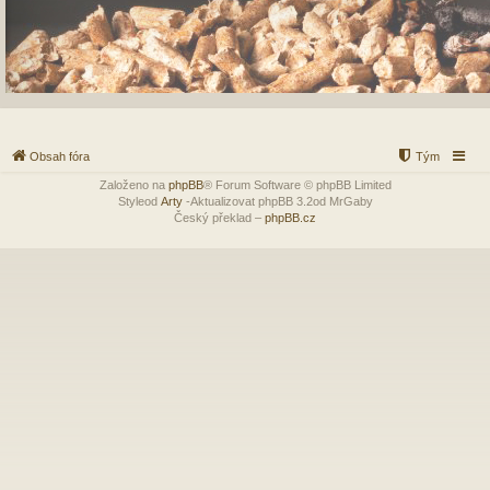
Obsah fóra
Tým
Založeno na
phpBB
® Forum Software © phpBB Limited
Styleod
Arty
-Aktualizovat phpBB 3.2od MrGaby
Český překlad –
phpBB.cz