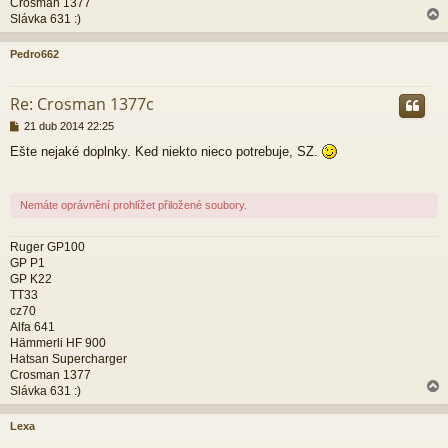
Crosman 1377
Slávka 631 :)
Pedro662
r
Re: Crosman 1377c
P
21 dub 2014 22:25
ř
Ešte nejaké doplnky. Ked niekto nieco potrebuje, SZ.
í
s
p
ě
Nemáte oprávnění prohlížet přiložené soubory.
v
e
k
Ruger GP100
GP P1
GP K22
TT33
cz70
Alfa 641
Hämmerli HF 900
Hatsan Supercharger
Crosman 1377
Slávka 631 :)
Lexa