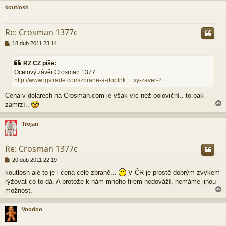
k
koutlosh
r
Re: Crosman 1377c
P
18 dub 2011 23:14
ř
í
RZ CZ píše:
s
Ocelový závěr Crosman 1377.
p
http://www.jgstrade.com/zbrane-a-doplnk ... vy-zaver-2
ě
v
Cena v dolarech na Crosman.com je však víc než poloviční.. to pak
e
k
zamrzí..
Trojan
r
Re: Crosman 1377c
P
20 dub 2011 22:19
ř
koutlosh ale to je i cena celé zbraně...
V ČR je prostě dobrým zvykem
í
rýžovat co to dá. A protože k nám mnoho firem nedováží, nemáme jinou
s
p
možnost.
ě
v
Voodoo
e
k
r