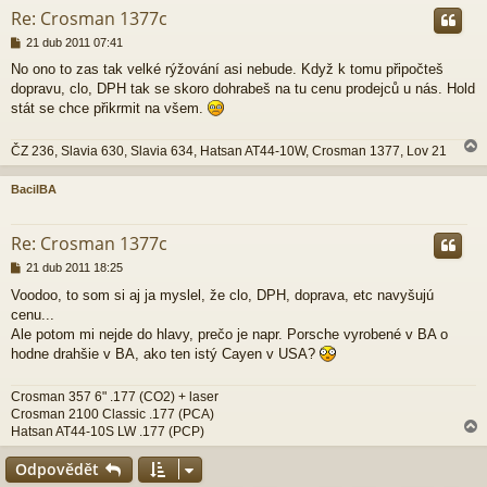
Re: Crosman 1377c
P
21 dub 2011 07:41
ř
No ono to zas tak velké rýžování asi nebude. Když k tomu připočteš
í
dopravu, clo, DPH tak se skoro dohrabeš na tu cenu prodejců u nás. Hold
s
p
stát se chce přikrmit na všem.
ě
v
ČZ 236, Slavia 630, Slavia 634, Hatsan AT44-10W, Crosman 1377, Lov 21
e
k
BacilBA
r
Re: Crosman 1377c
P
21 dub 2011 18:25
ř
Voodoo, to som si aj ja myslel, že clo, DPH, doprava, etc navyšujú
í
cenu...
s
p
Ale potom mi nejde do hlavy, prečo je napr. Porsche vyrobené v BA o
ě
hodne drahšie v BA, ako ten istý Cayen v USA?
v
e
Crosman 357 6" .177 (CO2) + laser
k
Crosman 2100 Classic .177 (PCA)
Hatsan AT44-10S LW .177 (PCP)
Odpovědět