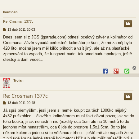
koutlosh
Re: Crosman 1377c
P
13 dub 2011 20:03
ř
Dnes jsem si z JGS (jgstrade.com) odnesl ocelový závěr a kolimátor od
í
Crosmana. Závěr vypadá perfektně, kolimátor je šunt, že mi za něj bylo
s
p
420 líto, možná jsem měl kilčo přihodit a vzít jiný, ale až na plasťácké
ě
zpracování to vypadá, že fungovat bude, tak snad budu spokojen, ještě
v
otestuji a dám vědět...
e
k
Trojan
r
Re: Crosman 1377c
P
13 dub 2011 20:48
ř
Já spíš přemýšlím, jesli jsem si neměl koupit za těch 1000kč nějaký
í
4x32 puškohled... člověk s kolimátorem musí fakt dávat pozor, jak se do
s
p
toho kouká, jinak nenastřílí nic (rozdíly cca 1cm ale na 10 metrů to do
ě
jednoho míst nenastřílím, cca 6 jde do prostoru 1,5x1,5cm, 3x to jde
v
někam kolem a jednou si to většinou strhnu....ještě mě ale napadá že si
e
z niti udělám na jedné straně kolimátoru kříž a budu mířit průsečík nití +