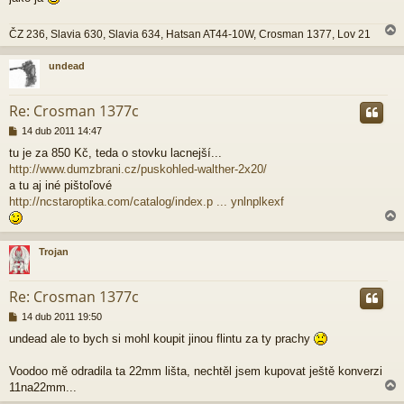
ě
v
ČZ 236, Slavia 630, Slavia 634, Hatsan AT44-10W, Crosman 1377, Lov 21
e
k
undead
r
Re: Crosman 1377c
P
14 dub 2011 14:47
ř
tu je za 850 Kč, teda o stovku lacnejší...
í
http://www.dumzbrani.cz/puskohled-walther-2x20/
s
p
a tu aj iné pištoľové
ě
http://ncstaroptika.com/catalog/index.p ... ynlnplkexf
v
e
k
Trojan
r
Re: Crosman 1377c
P
14 dub 2011 19:50
ř
undead ale to bych si mohl koupit jinou flintu za ty prachy
í
s
p
Voodoo mě odradila ta 22mm lišta, nechtěl jsem kupovat ještě konverzi
ě
11na22mm...
v