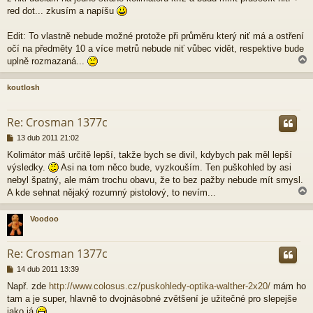
k
red dot... zkusím a napíšu
Edit: To vlastně nebude možné protože při průměru který niť má a ostření
očí na předměty 10 a více metrů nebude niť vůbec vidět, respektive bude
uplně rozmazaná...
koutlosh
r
Re: Crosman 1377c
P
13 dub 2011 21:02
ř
Kolimátor máš určitě lepší, takže bych se divil, kdybych pak měl lepší
í
výsledky.
Asi na tom něco bude, vyzkouším. Ten puškohled by asi
s
p
nebyl špatný, ale mám trochu obavu, že to bez pažby nebude mít smysl.
ě
A kde sehnat nějaký rozumný pistolový, to nevím...
v
e
Voodoo
k
r
Re: Crosman 1377c
P
14 dub 2011 13:39
ř
Např. zde
http://www.colosus.cz/puskohledy-optika-walther-2x20/
mám ho
í
tam a je super, hlavně to dvojnásobné zvětšení je užitečné pro slepejše
s
p
jako já