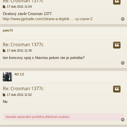
Re: Crosman 1377c
P
17 dub 2011 11:04
ř
Ocelový závěr Crosman 1377.
í
http://www.jgstrade.com/zbrane-a-doplnk ... vy-zaver-2
s
p
ě
palo73
v
e
r
k
Re: Crosman 1377c
P
17 dub 2011 11:30
ř
ten koncovy spoj s hlavnou potom nie je potreba?
í
s
p
ě
RZ CZ
v
e
r
k
Re: Crosman 1377c
P
17 dub 2011 11:52
ř
Ne.
í
s
p
ě
Nemáte oprávnění prohlížet přiložené soubory.
v
e