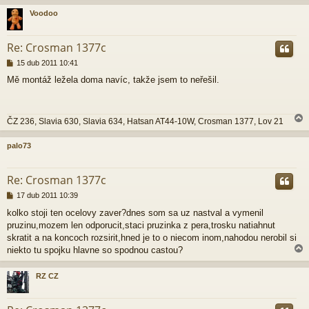
e
Voodoo
k
r
Re: Crosman 1377c
P
15 dub 2011 10:41
ř
Mě montáž ležela doma navíc, takže jsem to neřešil.
í
s
p
ě
ČZ 236, Slavia 630, Slavia 634, Hatsan AT44-10W, Crosman 1377, Lov 21
v
e
k
palo73
r
Re: Crosman 1377c
P
17 dub 2011 10:39
ř
kolko stoji ten ocelovy zaver?dnes som sa uz nastval a vymenil
í
pruzinu,mozem len odporucit,staci pruzinka z pera,trosku natiahnut
s
p
skratit a na koncoch rozsirit,hned je to o niecom inom,nahodou nerobil si
ě
niekto tu spojku hlavne so spodnou castou?
v
e
RZ CZ
k
r