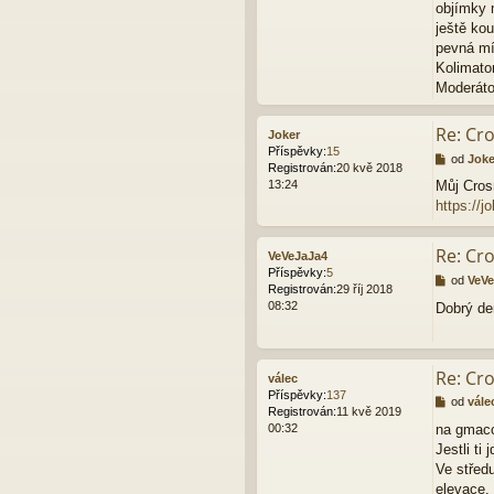
objímky 
s
p
ještě ko
ě
pevná mí
v
Kolimato
e
Moderáto
k
Re: Cr
Joker
Příspěvky:
15
P
od
Joke
Registrován:
20 kvě 2018
ř
13:24
Můj Cro
í
https://j
s
p
ě
Re: Cr
VeVeJaJa4
v
Příspěvky:
5
e
P
od
VeVe
Registrován:
29 říj 2018
k
ř
08:32
Dobrý de
í
s
p
ě
Re: Cr
válec
v
Příspěvky:
137
e
P
od
vále
Registrován:
11 kvě 2019
k
ř
00:32
na gmacc
í
Jestli ti
s
p
Ve středu
ě
elevace. 