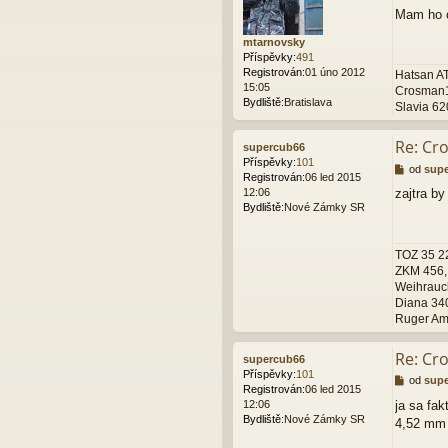
ř
Mam ho o
í
s
mtarnovsky
p
Příspěvky:
491
ě
Registrován:
01 úno 2012
Hatsan A
v
15:05
Crosman13
e
Bydliště:
Bratislava
Slavia 62
k
Re: Cr
supercub66
Příspěvky:
101
P
od
sup
Registrován:
06 led 2015
ř
12:06
zajtra b
í
Bydliště:
Nové Zámky SR
s
p
ě
TOZ 35 22
v
ZKM 456, 
e
Weihrauc
k
Diana 340
Ruger Ame
Re: Cr
supercub66
Příspěvky:
101
P
od
sup
Registrován:
06 led 2015
ř
12:06
ja sa fa
í
Bydliště:
Nové Zámky SR
4,52 mm 
s
p