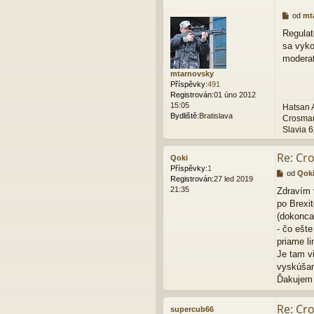
P
od
mt
ř
Regulat
í
sa vyko
s
p
moderat
ě
mtarnovsky
v
Příspěvky:
491
e
Registrován:
01 úno 2012
k
15:05
Hatsan 
Bydliště:
Bratislava
Crosman
Slavia 
Re: Cr
Qoki
Příspěvky:
1
P
od
Qok
Registrován:
27 led 2019
ř
21:35
Zdravím 
í
po Brexi
s
p
(dokonca
ě
- čo ešte
v
priame li
e
Je tam v
k
vyskúšanú
Ďakujem
Re: Cr
supercub66