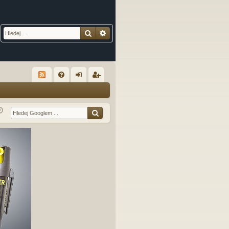
Hledat
Pokročilé hledání
R
FA
řih
eg
Q
lá
ist
sit
ro
se
va
t