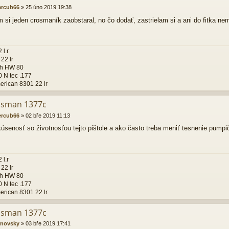
ercub66
»
25 úno 2019 19:38
 si jeden crosmaník zaobstaral, no čo dodať, zastrielam si a ani do fitka ne
 l.r
22 lr
h HW 80
 N tec .177
rican 8301 22 lr
osman 1377c
ercub66
»
02 bře 2019 11:13
kúsenosť so životnosťou tejto pištole a ako často treba meniť tesnenie pump
 l.r
22 lr
h HW 80
 N tec .177
rican 8301 22 lr
osman 1377c
rnovsky
»
03 bře 2019 17:41