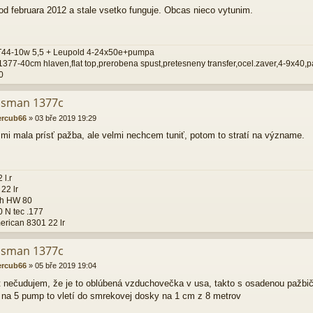
d februara 2012 a stale vsetko funguje. Obcas nieco vytunim.
T44-10w 5,5 + Leupold 4-24x50e+pumpa
77-40cm hlaven,flat top,prerobena spust,pretesneny transfer,ocel.zaver,4-9x40,
0
osman 1377c
ercub66
»
03 bře 2019 19:29
y mi mala prísť pažba, ale velmi nechcem tuniť, potom to stratí na význame.
 l.r
22 lr
h HW 80
 N tec .177
rican 8301 22 lr
osman 1377c
ercub66
»
05 bře 2019 19:04
kt nečudujem, že je to oblúbená vzduchovečka v usa, takto s osadenou pažb
na 5 pump to vletí do smrekovej dosky na 1 cm z 8 metrov