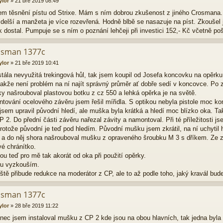
ylor
»
21 bře 2019 08:49
sem těsnění pístu od Strixe. Mám s ním dobrou zkušenost z jiného Crosmana
 delší a manžeta je více rozevřená. Hodně blbě se nasazuje na píst. Zkoušel
 dostal. Pumpuje se s ním o poznání lehčeji při investici 152,- Kč včetně po
osman 1377c
ylor
»
21 bře 2019 10:41
stála nevyužitá trekingová hůl, tak jsem koupil od Josefa koncovku na opěrk
takže není problém na ní najít správný průměr ať dobře sedí v koncovce. Po
y našrouboval plastovou botku z cz 550 a lehká opěrka je na světě.
tování ocelového závěru jsem řešil mířidla. S optikou nebyla pistole moc kom
jsem upravil původní hledí, ale muška byla krátká a hledí moc blízko oka. Ta
P 2. Do přední části závěru nařezal závity a namontoval. Při té příležitosti jse
protože původní je teď pod hledím. Původní mušku jsem zkrátil, na ní uchytil
 a do něj shora našrouboval mušku z opraveného šroubku M 3 s dříkem. Ze zby
vé chránítko.
sou teď pro mě tak akorát od oka při použití opěrky.
u vyzkouším.
ště přibude redukce na moderátor z CP, ale to až podle toho, jaký kravál bude
osman 1377c
ylor
»
28 bře 2019 11:22
nec jsem instaloval mušku z CP 2 kde jsou na obou hlavních, tak jedna byla 