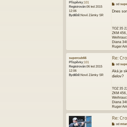
Příspěvky:
101
P
od
sup
Registrován:
06 led 2015
ř
12:06
Dnes som
í
Bydliště:
Nové Zámky SR
s
p
ě
TOZ 35 22
v
ZKM 456, 
e
Weihrauc
k
Diana 340
Ruger Ame
Re: Cr
supercub66
Příspěvky:
101
P
od
sup
Registrován:
06 led 2015
ř
12:06
Aká je s
í
Bydliště:
Nové Zámky SR
dielov?
s
p
ě
TOZ 35 22
v
ZKM 456, 
e
Weihrauc
k
Diana 340
Ruger Ame
Re: Cr
P
od
mta