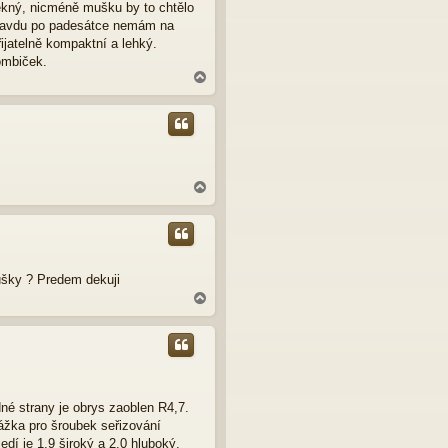
pěkný, nicméně mušku by to chtělo
 opravdu po padesátce nemám na
ijatelně kompaktní a lehký.
ombiček.
N
a
h
o
r
u
N
a
h
o
r
u
mušky ? Predem dekuji
N
a
h
o
r
u
jedné strany je obrys zaoblen R4,7.
rážka pro šroubek seřizování
edí je 1,9 široký a 2,0 hluboký.