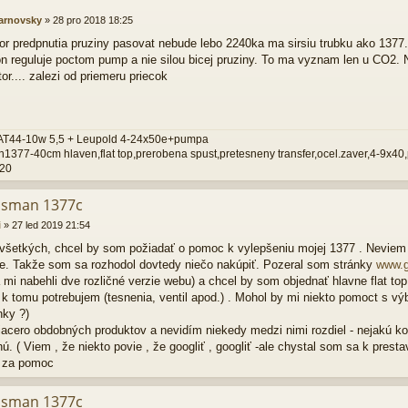
arnovsky
»
28 pro 2018 18:25
or predpnutia pruziny pasovat nebude lebo 2240ka ma sirsiu trubku ako 1377
n reguluje poctom pump a nie silou bicej pruziny. To ma vyznam len u CO2. N
or.... zalezi od priemeru priecok
AT44-10w 5,5 + Leupold 4-24x50e+pumpa
1377-40cm hlaven,flat top,prerobena spust,pretesneny transfer,ocel.zaver,4-9x40
620
osman 1377c
i
»
27 led 2019 21:54
všetkých, chcel by som požiadať o pomoc k vylepšeniu mojej 1377 . Nevie
te. Takže som sa rozhodol dovtedy niečo nakúpiť. Pozeral som stránky
www.
 mi nabehli dve rozličné verzie webu) a chcel by som objednať hlavne flat to
 k tomu potrebujem (tesnenia, ventil apod.) . Mohol by mi niekto pomoct s vý
nky ?)
iacero obdobných produktov a nevidím niekedy medzi nimi rozdiel - nejakú ko
. ( Viem , že niekto povie , že googliť , googliť -ale chystal som sa k presta
 za pomoc
osman 1377c