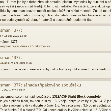
mají 11 mm jen bylo třeba zbrousit aretační plošku. Výsledek byl funkční a 
usek vyšší ( nebo snížit hledí). K tomu už nedošlo. Po zjištění, že zrak už
řidla byl crosman osazen menší optikou 4x28 na nízké montáži. Zůstal tak př
r jsem nedával, neboť to má být zbraň do batohu funkční bez baterie a bez b
r se bude vyrábět až dorazí materiál a soustružník bude mít čas.
osman 1377c
r
»
15 dub 2019 13:49
smánek 1377
okerjoker.rajce.idnes.cz/vzduchovky
osman 1377c
JaJa4
»
24 čer 2019 14:37
n,prosím najde se tu někdo kdo by byl ochotný vyfotil a zmeril zadni hledí 
osman 1377c záhada třípákového spoušťáku
c
»
25 čer 2019 19:51
ustomparts.com si najdi součástku
1322A059 Sight Block complete
 jde jen o plíšek hledí, tak ten je silný 1,3. Vnější obrys je velký 19,9x9,4. Z 
 toho zaoblení je dirka dioprtu průměr 1,6. Ve vzdálenosti 3,5 od ní začíná d
Ta je široká 2.5 a dlouhá 7,9. Od konce drážky k výřezu hledí je 1,8. Výřez hl