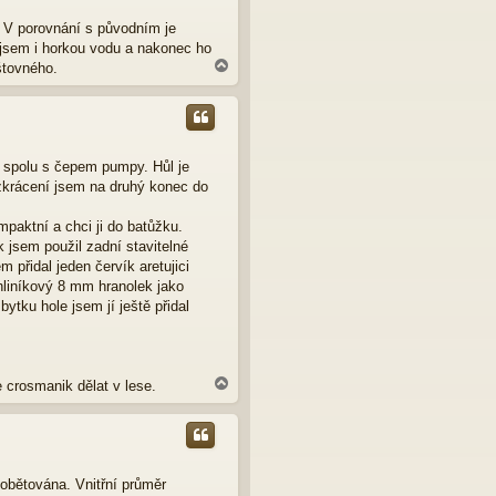
u
. V porovnání s původním je
 jsem i horkou vodu a nakonec ho
N
štovného.
a
h
o
r
u
u spolu s čepem pumpy. Hůl je
 zkrácení jsem na druhý konec do
paktní a chci ji do batůžku.
k jsem použil zadní stavitelné
m přidal jeden červík aretujici
 hliníkový 8 mm hranolek jako
tku hole jsem jí ještě přidal
N
 crosmanik dělat v lese.
a
h
o
r
u
obětována. Vnitřní průměr