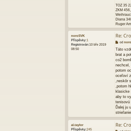
ě
TOZ 35 22
v
ZKM 456, 
e
Weihrauc
k
Diana 340
Ruger Ame
Re: Cr
noroSVK
Příspěvky:
1
P
od
nor
Registrován:
10 bře 2019
ř
08:50
Táto vzdu
í
brat a p
s
p
co2 bomb
ě
nechcel,
v
potom oc
e
oceľoví 
k
,neskôr 
,potom h
klasicke
aby to v
tenisovú
Ďalej ju 
strieľani
Re: Cr
al.taylor
Příspěvky:
245
P