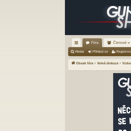
Fóra
Členové
yc
Hledat
Přihlásit se
Registrov
hl
Obsah fóra
Volná diskuze
Vzduc
é
od
ka
zy