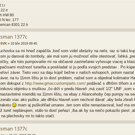
 l.r
22 lr
h HW 80
 N tec .177
rican 8301 22 lr
osman 1377c
oSVK
»
10 bře 2019 09:45
chovka sa mi hneď zapáčila ,keď som videl obrázky na neťe, raz si takú kupim
otom ju daroval do tomboly, ale mal som ju možnosť ešte otestovať, ľahká ,p
ičky, aľe toto pumpovaňie mi na občasné zastrieľanie vyhovuje viacej a kl
 pačisami možnosť tuneňia a poskladať si ju podľa svojich predstav . Po kúpe
eľoví záver. Tieto veci sa daju kúpiť bežne v našich eshopoch, potom nastal
záver, na tu 11mm lištu je to dosť problem, našiel som a objednal kolimato
som dokupul z
http://www.gmaccustomparts.com/
podávač s dlhšim tŕňom a m
linikovú objimku s muškou ,čo drži v predu hlaveň ,má zaviť 1/2" UNF ,som 
 nastavitelné mieridlá na 11mm lištu, na ebay z Aliancehoby čep pumpy na 
yzeralo viac ako puška ,ale dlhšiu hlaveň som nechcel dávať ,aby bola zbraň
 raketu
mam aj puškohľad umarex ,ten som ešte nenastavoval, keď ma om
už tuniť neplánujem, stálo to dosť peňazí ,iba ak by sa niečo pokazilo piest 
e na plechovky mi to takto stači.
osman 1377c