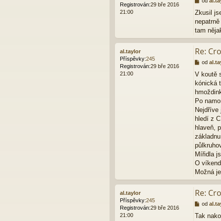
od
al.ta
Registrován:
29 bře 2016
ř
21:00
Zkusil j
í
nepatrně
s
p
tam nějak
ě
v
Re: Cr
al.taylor
e
Příspěvky:
245
k
P
od
al.ta
Registrován:
29 bře 2016
ř
21:00
V koutě 
í
kónická 
s
p
hmoždink
ě
Po namon
v
Nejdříve 
e
hledí z C
k
hlaveň, 
základnu
půlkruho
Mířidla j
O víkend
Možná je
Re: Cr
al.taylor
Příspěvky:
245
P
od
al.ta
Registrován:
29 bře 2016
ř
21:00
Tak nako
í