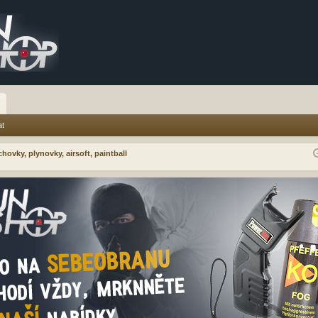
at
hovky, plynovky, airsoft, paintball