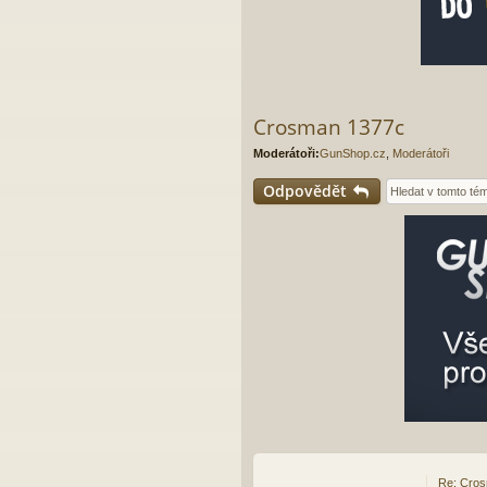
Crosman 1377c
Moderátoři:
GunShop.cz
,
Moderátoři
Odpovědět
Re: Cro