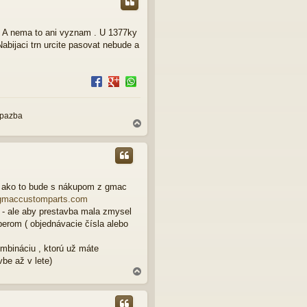
. A nema to ani vyznam . U 1377ky
abijaci trn urcite pasovat nebude a
,pazba
N
a
h
o
r
u
m ako to bude s nákupom z gmac
gmaccustomparts.com
p - ale aby prestavba mala zmysel
berom ( objednávacie čísla alebo
mbináciu , ktorú už máte
vbe až v lete)
N
a
h
o