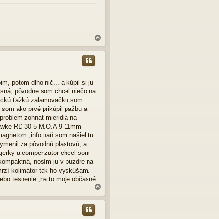
N
a
h
o
r
u
, potom dlho nič... a kúpil si ju
resná, pôvodne som chcel niečo na
asickú ťažkú zalamovačku som
 som ako prvé prikúpil pažbu a
 problem zohnať mieridlá na
r Hawke RD 30 5 M.O.A 9-11mm
agnetom ,info naň som našiel tu
vymenil za pôvodnú plastovú, a
segerky a compenzator chcel som
 kompaktná, nosím ju v puzdre na
rzí kolimátor tak ho vyskúšam.
,alebo tesnenie ,na to moje občasné
N
a
h
o
r