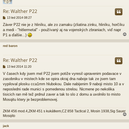
r
Re: Walther P22
P
13 led 2014 08:27
ř
Záver P22 nie je z hliníku, ale zo zamaku (zliatina zinku, hliníku, horčíku
í
a medi - "hitlermetal" - používaný aj na vojenských zbraniach, viď napr
s
p
P1 a ďalšie...)
ě
v
red baron
e
k
r
Re: Walther P22
P
13 led 2014 11:20
ř
V časech kdy jsem mel P22 jsem potiže vyresil upravenim podavace v
í
zasobniku v mistech kde se opira okraj dna naboje tak ze jsem tam
s
p
vypiloval plosku cca1mm hlubokou. Dale nabijenim 9 naboji misto 10 a v
ě
neposledni rade munici s pomedenou strelou. Nicmene po nekolika
v
tisicich ran mě tež prdnul zaver a tak to slo z domu a uvolnilo to misto
e
Mosqitu ktery je bezproblemovej.
k
ZKM 456 mod.4,ZKM 451 s kukátkem,CZ 858 Tactical 2, Mosin 1938,Sig Sauer
Mosqito
jack