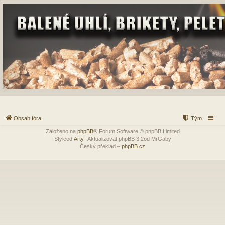
Obsah fóra
Tým
Založeno na
phpBB
® Forum Software © phpBB Limited
Styleod
Arty
-Aktualizovat phpBB 3.2od MrGaby
Český překlad –
phpBB.cz