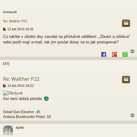
tomasek
Re: Walther P22
P
12 led 2014 16:01
ř
Co takhle v úřední dny zavolat na příslušné oddělení ,,Zbraní a střeliva"
í
nebo jestli mají e-mail, tak jim poslat dotaz na to jak postupovat?
s
p
ě
v
e
[X7]
k
r
Re: Walther P22
P
12 led 2014 18:22
ř
í
Asi není dobrá pistole.
s
p
ě
Great Gun Eleanor .45
v
Ardesa Buckhunter Pistol .50
e
k
Igrlik
r