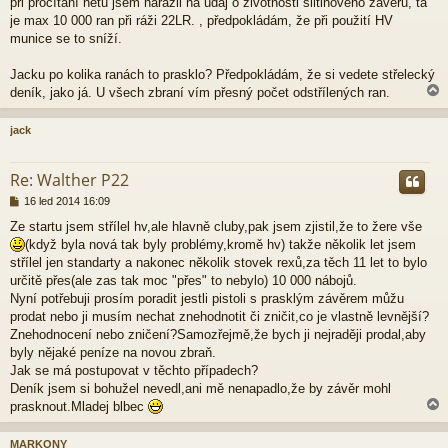
při pročítání netu jsem narazil na údaj o životnosti slitinového závěru, ta
í
je max 10 000 ran při ráži 22LR. , předpokládám, že při použití HV
s
p
munice se to sníží.
ě
v
Jacku po kolika ranách to prasklo? Předpokládám, že si vedete střelecký
e
deník, jako já. U všech zbraní vím přesný počet odstřílených ran.
k
jack
r
Re: Walther P22
P
16 led 2014 16:09
ř
Ze startu jsem střílel hv,ale hlavně cluby,pak jsem zjistil,že to žere vše
í
(když byla nová tak byly problémy,kromě hv) takže několik let jsem
s
p
střílel jen standarty a nakonec několik stovek rexů,za těch 11 let to bylo
ě
určitě přes(ale zas tak moc "přes" to nebylo) 10 000 nábojů.
v
Nyní potřebuji prosím poradit jestli pistoli s prasklým závěrem můžu
e
prodat nebo ji musím nechat znehodnotit či zničit,co je vlastně levnější?
k
Znehodnocení nebo zničení?Samozřejmě,že bych ji nejraději prodal,aby
byly nějaké peníze na novou zbraň.
Jak se má postupovat v těchto případech?
Deník jsem si bohužel nevedl,ani mě nenapadlo,že by závěr mohl
prasknout.Mladej blbec
MARKONY