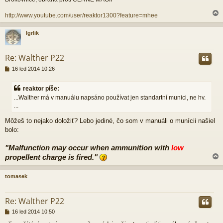
http://www.youtube.com/user/reaktor1300?feature=mhee
Igrlik
r
Re: Walther P22
P
16 led 2014 10:26
ř
í
reaktor píše:
s
...Walther má v manuálu napsáno používat jen standartní munici, ne hv.
p
...
ě
v
Môžeš to nejako doložiť? Lebo jediné, čo som v manuáli o munícii našiel
e
k
bolo:
"Malfunction may occur when ammunition with
low
propellent charge is fired."
tomasek
r
Re: Walther P22
P
16 led 2014 10:50
ř