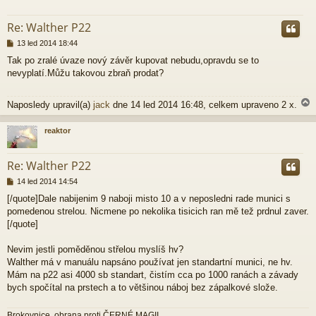
r
Re: Walther P22
P
13 led 2014 18:44
ř
Tak po zralé úvaze nový závěr kupovat nebudu,opravdu se to
í
nevyplatí.Můžu takovou zbraň prodat?
s
p
ě
Naposledy upravil(a)
jack
dne 14 led 2014 16:48, celkem upraveno 2 x.
v
e
k
reaktor
r
Re: Walther P22
P
14 led 2014 14:54
ř
[/quote]Dale nabijenim 9 naboji misto 10 a v neposledni rade munici s
í
pomedenou strelou. Nicmene po nekolika tisicich ran mě tež prdnul zaver.
s
p
[/quote]
ě
v
Nevim jestli poměděnou střelou myslíš hv?
e
Walther má v manuálu napsáno používat jen standartní munici, ne hv.
k
Mám na p22 asi 4000 sb standart, čistím cca po 1000 ranách a závady
bych spočítal na prstech a to většinou náboj bez zápalkové slože.
Brokovnice, obrana proti ČERNÉ MAGII