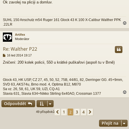
Ok zavolej na pliciji a domluv.
í
s
p
ě
SUHL 150 Anschutz m54 Ruger 161 Glock 43 K 100 X-Calibur Walther PPK
v
.22LR
e
k
Artifex
Moderátor
r
Re: Walther P22
P
16 led 2014 19:17
ř
Zničení: 200 kolek policii, 550 u krátké puškařovi (aspoň tu v Brně)
í
s
p
ě
Glock 43, HK USP, CZ 27, 45, 50, 52, 75B, 44/81, 82, Derringer GG .45+9mm,
v
SVD 63, AKS74u, Brno mod. 4, Optima B12, M870
e
Sa vz. 26, 58, 61, UK 59, UZI, CQ-A1
k
Slavia 631, Slavia 634+Nikko Stirling 6x40AO, Crossman 1377
Odpovědět
r
1
3
4
Předchozí
2
Další
49 příspěvků
Přejít na