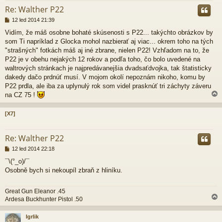
Re: Walther P22
P
12 led 2014 21:39
ř
Vidím, že máš osobne bohaté skúsenosti s P22... takýchto obrázkov by
í
som Ti napríklad z Glocka mohol nazbierať aj viac... okrem toho na tých
s
p
"strašných" fotkách máš aj iné zbrane, nielen P22! Vzhľadom na to, že
ě
P22 je v obehu nejakých 12 rokov a podľa toho, čo bolo uvedené na
v
waltrových stránkach je najpredávanejšia dvadsaťdvojka, tak štatisticky
e
dakedy dačo prdnúť musí. V mojom okolí nepoznám nikoho, komu by
k
P22 prdla, ale iba za uplynulý rok som videl prasknúť tri záchyty záveru
na CZ 75 !
[X7]
r
Re: Walther P22
P
12 led 2014 22:18
ř
¯\(°_o)/¯
í
Osobně bych si nekoupíl zbraň z hliníku.
s
p
ě
Great Gun Eleanor .45
v
Ardesa Buckhunter Pistol .50
e
k
Igrlik