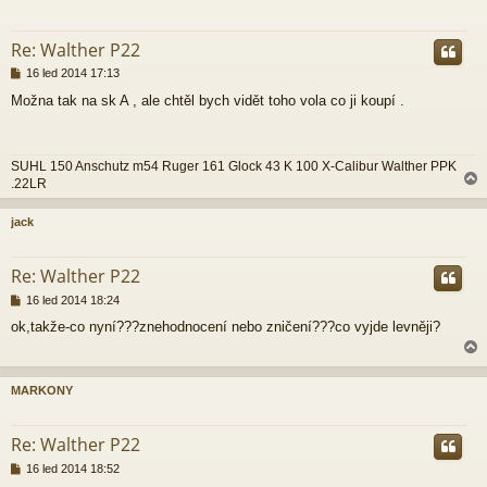
r
Re: Walther P22
P
16 led 2014 17:13
ř
Možna tak na sk A , ale chtěl bych vidět toho vola co ji koupí .
í
s
p
ě
SUHL 150 Anschutz m54 Ruger 161 Glock 43 K 100 X-Calibur Walther PPK
v
.22LR
e
k
jack
r
Re: Walther P22
P
16 led 2014 18:24
ř
ok,takže-co nyní???znehodnocení nebo zničení???co vyjde levněji?
í
s
p
ě
MARKONY
v
e
r
k
Re: Walther P22
P
16 led 2014 18:52
ř