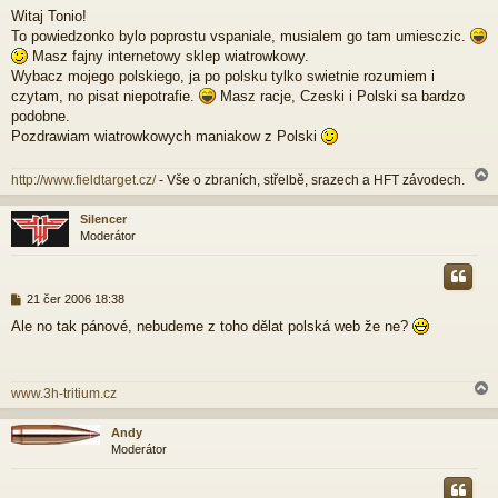
ř
Witaj Tonio!
í
To powiedzonko bylo poprostu vspaniale, musialem go tam umiesczic.
s
p
Masz fajny internetowy sklep wiatrowkowy.
ě
Wybacz mojego polskiego, ja po polsku tylko swietnie rozumiem i
v
czytam, no pisat niepotrafie.
Masz racje, Czeski i Polski sa bardzo
e
podobne.
k
Pozdrawiam wiatrowkowych maniakow z Polski
http://www.fieldtarget.cz/
- Vše o zbraních, střelbě, srazech a HFT závodech.
Silencer
Moderátor
r
P
21 čer 2006 18:38
ř
Ale no tak pánové, nebudeme z toho dělat polská web že ne?
í
s
p
ě
www.3h-tritium.cz
v
e
k
Andy
Moderátor
r