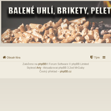
Obsah fóra
Tým
Založeno na
phpBB
® Forum Software © phpBB Limited
Styleod
Arty
-Aktualizovat phpBB 3.2od MrGaby
Český překlad –
phpBB.cz