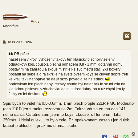
Andy
Moderátor
P
18 lis 2005 20:07
ř
í
PB píše:
s
nasel sem v krovi vyhozeny takovy ten klasicky plechovy zeleny
p
odpadkovy kos, tloustka plechu odhadem 0,8 - 1 mm, dotahnu domu
ě
postavim na zahradu a zkousim strilet- z 10ti metru staci 2-3 boxery
v
e
posadit na sebe a dira skrz je na svete ovsem kdyz se clovek dobre trefi
k
ke kraji tak i napoprve se da jit skrz- povedlo se nejednou
.
podotykam ten plech nebyl rezavy, vsude byl nater. tak to se mi zda na
klasickou pistovou vzduchovku docela dost dobry. no a uz chybi jen ty
facky co tet dostanu
Spis bych to videl na 0,5-0,6mm. 1mm plech projde 22LR PMC Moderator
(cca 110J) jen s malou rezervou na 2m. Takze vdusa co ma cca 14J
nema sanci. Ostatne sam jsem to kdysi zkousel s Hunterem. Lital
250m/s. Udelal dulek... to bylo cele. Pri opakovanem zasahu jen dulek
krapet prohloubil... jinak nic dramatickeho.