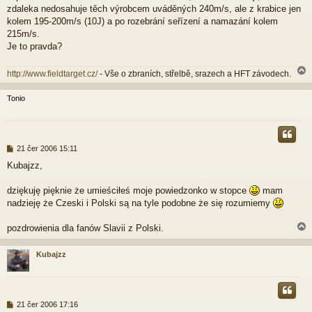
p
zdaleka nedosahuje těch výrobcem uváděných 240m/s, ale z krabice jen
ě
kolem 195-200m/s (10J) a po rozebrání seřízení a namazání kolem
v
215m/s.
e
Je to pravda?
k
http://www.fieldtarget.cz/
- Vše o zbraních, střelbě, srazech a HFT závodech.
Tonio
r
P
21 čer 2006 15:11
ř
Kubajzz,
í
s
p
dziękuję pięknie że umieściłeś moje powiedzonko w stopce
mam
ě
nadzieję że Czeski i Polski są na tyle podobne że się rozumiemy
v
e
pozdrowienia dla fanów Slavii z Polski.
k
Kubajzz
r
P
21 čer 2006 17:16