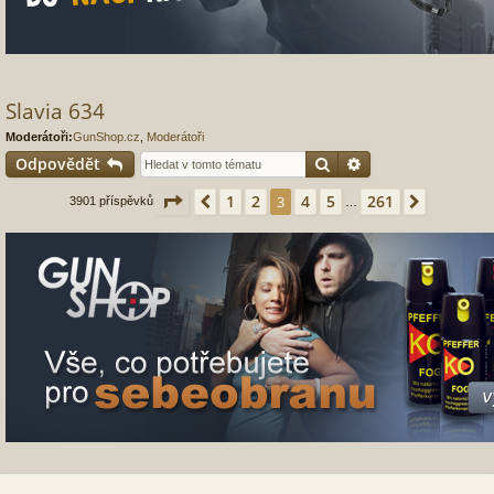
Slavia 634
Moderátoři:
GunShop.cz
,
Moderátoři
Hledat
Pokročilé hledání
Odpovědět
Stránka
3
z
261
1
2
4
5
261
Předchozí
3
Další
3901 příspěvků
…