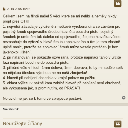
P
20 lis 2005 16:16
ř
Celkem jsem na flintě našel 5 věcí které se mi nelíbí a neměly nikdy
í
projít přes OTK!
s
p
1. největší závada je vyloženě zmetkově vyrobená díra se závitem pro
ě
pojistný šroub spojovacího šroubu hlavně a pouzdra pístu- pojistný
v
šroubek je umístěm tak daleko od spojovacího, že jeho hlavička vůbec
e
nezasahuje do výřezů v hlavě šroubu spojovacího a tím je tam vlastně
k
úplně nanic, protože se spojovací šroub můze vesele protáčet- je bez
jakéhokoli jištění.
2. při natahování se pokaždé ozve rána, protože napínací táhlo v určité
fázi napínání bouchne do pouzdra pístu.
3. přílišné vůle v hledí- 1mm doleva, 1mm doprava, to by mi sedělo spíš
na nějakou čínskou výrobu a ne na naši zbrojovku!
4. hlaveň při nabíjení dosedala v krajní poloze na pažbu.
5. oblast výřezu v pažbě kam zabíhá hlaveň při nabíjení není obrobená,
ale vykousaná jak, s prominutím, od PRASAT!
No uvidíme jak se k tomu ve zbrojovce postaví.
Návštěvník
r
Neurážejte Číňany