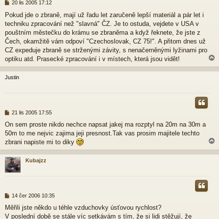
P
20 lis 2005 17:12
ř
Pokud jde o zbraně, mají už řadu let zaručeně lepší materiál a pár let i
í
techniku zpracování než "slavná" ČZ. Je to ostuda, vejdete v USA v
s
p
pouštním městečku do krámu se zbraněma a když řeknete, že jste z
ě
Čech, okamžitě vám odpoví "Czechoslovak, CZ 75!". A přitom dnes už
v
CZ expeduje zbraně se strženými závity, s nenačerněnými lyžinami pro
e
optiku atd. Prasecké zpracování i v místech, která jsou vidět!
k
Justin
r
P
21 lis 2005 17:55
ř
On sem proste nikdo nechce napsat jakej ma rozptyl na 20m na 30m a
í
50m to me nejvic zajima jeji presnost.Tak vas prosim majitele techto
s
p
zbrani napiste mi to diky
ě
v
Kubajzz
e
k
r
P
14 čer 2006 10:35
ř
Měřili jste někdo u téhle vzduchovky úsťovou rychlost?
í
V poslední době se stále víc setkávám s tím, že si lidi stěžují, že
s