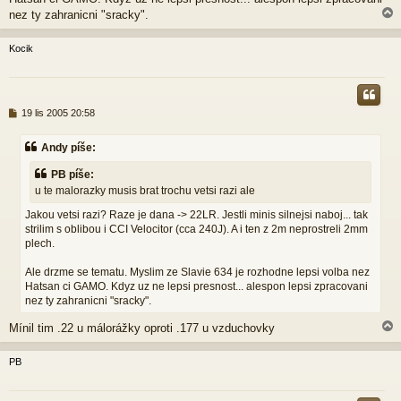
nez ty zahranicni "sracky".
Kocik
r
P
19 lis 2005 20:58
ř
í
Andy píše:
s
p
PB píše:
ě
u te malorazky musis brat trochu vetsi razi ale
v
e
Jakou vetsi razi? Raze je dana -> 22LR. Jestli minis silnejsi naboj... tak
k
strilim s oblibou i CCI Velocitor (cca 240J). A i ten z 2m neprostreli 2mm
plech.
Ale drzme se tematu. Myslim ze Slavie 634 je rozhodne lepsi volba nez
Hatsan ci GAMO. Kdyz uz ne lepsi presnost... alespon lepsi zpracovani
nez ty zahranicni "sracky".
Mínil tim .22 u málorážky oproti .177 u vzduchovky
PB
r