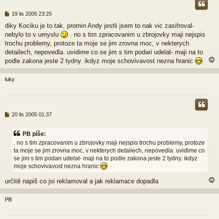
P
19 lis 2005 23:25
ř
diky Kociku je to tak, promin Andy jestli jsem to nak vic zasifroval-
í
nebylo to v umyslu
. no s tim zpracovanim u zbrojovky maji nejspis
s
p
trochu problemy, protoze ta moje se jim zrovna moc, v nekterych
ě
detailech, nepovedla. uvidime co se jim s tim podari udelat- maji na to
v
podle zakona jeste 2 tydny. ikdyz moje schovivavost nezna hranic
e
k
luky
r
P
20 lis 2005 01:37
ř
í
PB píše:
s
. no s tim zpracovanim u zbrojovky maji nejspis trochu problemy, protoze
p
ta moje se jim zrovna moc, v nekterych detailech, nepovedla. uvidime co
ě
se jim s tim podari udelat- maji na to podle zakona jeste 2 tydny. ikdyz
v
e
moje schovivavost nezna hranic
k
určitě napiš co jsi reklamoval a jak reklamace dopadla
PB
r