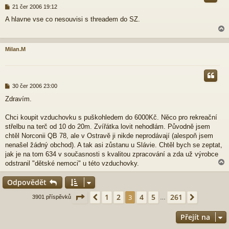
P
21 čer 2006 19:12
ř
A hlavne vse co nesouvisi s threadem do SZ.
í
s
p
ě
Milan.M
v
e
r
k
P
30 čer 2006 23:00
ř
Zdravím.
í
s
p
Chci koupit vzduchovku s puškohledem do 6000Kč. Něco pro rekreační
ě
střelbu na terč od 10 do 20m. Zvířátka lovit nehodlám. Původně jsem
v
chtěl Norconii QB 78, ale v Ostravě ji nikde neprodávají (alespoň jsem
e
nenašel žádný obchod). A tak asi zůstanu u Slávie. Chtěl bych se zeptat,
k
jak je na tom 634 v současnosti s kvalitou zpracování a zda už výrobce
odstranil "dětské nemoci" u této vzduchovky.
Odpovědět
r
Stránka
3
z
261
1
2
4
5
261
Předchozí
3
Další
3901 příspěvků
…
Přejít na