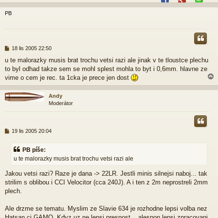
PB
r
P
18 lis 2005 22:50
ř
u te malorazky musis brat trochu vetsi razi ale jinak v te tloustce plechu
í
to byl odhad takze sem se mohl splest mohla to byt i 0,6mm. hlavne ze
s
p
vime o cem je rec. ta 1cka je prece jen dost
ě
v
Andy
e
Moderátor
k
r
P
19 lis 2005 20:04
ř
í
PB píše:
s
u te malorazky musis brat trochu vetsi razi ale
p
ě
Jakou vetsi razi? Raze je dana -> 22LR. Jestli minis silnejsi naboj... tak
v
e
strilim s oblibou i CCI Velocitor (cca 240J). A i ten z 2m neprostreli 2mm
k
plech.
Ale drzme se tematu. Myslim ze Slavie 634 je rozhodne lepsi volba nez
Hatsan ci GAMO. Kdyz uz ne lepsi presnost... alespon lepsi zpracovani