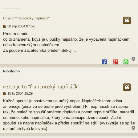
Co je to "francouzký napínáčk"
P
30 srp 2004 07:52
ř
Prosím o radu,
í
co to znamená, když je u pušky napsáno, že je vybavena napínáčkem,
s
p
nebo francouzkým napínáčkem.
ě
Za poučení začátečníka předem děkuji...
v
e
k
Návštěvník
r
re:Co je to "francouzký napínáčk"
P
15 lis 2004 15:29
ř
Každá spousť je nastavena na určitý odpor. Napínáček tento odpor
í
zmenšuje (používá se těsně před výstřelem.) Fr. napínáček se napíná
s
p
tak, že potlačíte spoušť směrem dopředu a potom teprve střílíte, narozdíl
ě
od německého napínáčku, který je na principu dvou spouští.Zadní
v
spouští se napne napínáček a přední spouští se střílí (vyskytuje se spíše
e
u starších typů kulovnic).
k