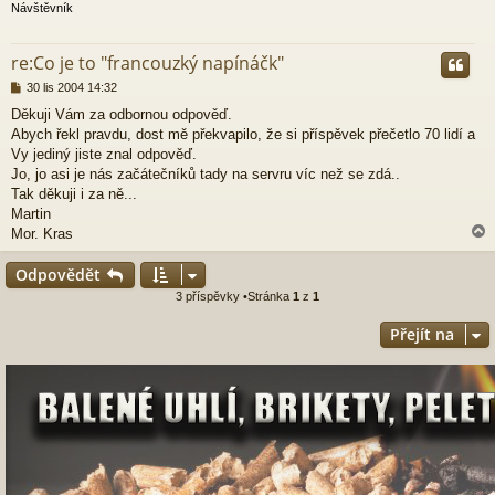
Návštěvník
r
re:Co je to "francouzký napínáčk"
P
30 lis 2004 14:32
ř
Děkuji Vám za odbornou odpověď.
í
Abych řekl pravdu, dost mě překvapilo, že si příspěvek přečetlo 70 lidí a
s
p
Vy jediný jiste znal odpověď.
ě
Jo, jo asi je nás začátečníků tady na servru víc než se zdá..
v
Tak děkuji i za ně...
e
Martin
k
Mor. Kras
Odpovědět
3 příspěvky •Stránka
1
z
1
r
Přejít na