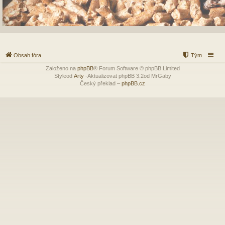
Obsah fóra
Tým
Založeno na
phpBB
® Forum Software © phpBB Limited
Styleod
Arty
-Aktualizovat phpBB 3.2od MrGaby
Český překlad –
phpBB.cz