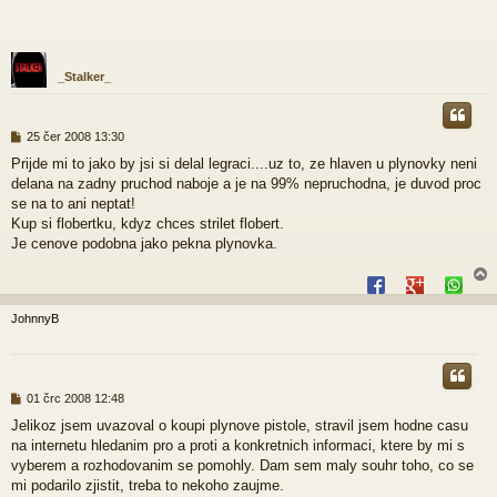
_Stalker_
P
25 čer 2008 13:30
ř
Prijde mi to jako by jsi si delal legraci....uz to, ze hlaven u plynovky neni
í
delana na zadny pruchod naboje a je na 99% nepruchodna, je duvod proc
s
p
se na to ani neptat!
ě
Kup si flobertku, kdyz chces strilet flobert.
v
Je cenove podobna jako pekna plynovka.
e
k
JohnnyB
r
P
01 črc 2008 12:48
ř
Jelikoz jsem uvazoval o koupi plynove pistole, stravil jsem hodne casu
í
na internetu hledanim pro a proti a konkretnich informaci, ktere by mi s
s
p
vyberem a rozhodovanim se pomohly. Dam sem maly souhr toho, co se
ě
mi podarilo zjistit, treba to nekoho zaujme.
v