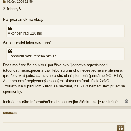
P
02 črc 2008 21:58
ř
2:JohnnyB
í
s
p
Pár poznámok na okraj:
ě
v
e
v koncentraci 120 mg
k
Asi si myslel laboráciu, nie?
...opravdu rozzureneho pitbula...
Dosť ma štve že sa pitbul používa ako "jednotka agresívnosti
(útočnosti,nebezpečenstva)" lebo sú omnoho nebezpečnejšie plemená
(pre človeka) jedná sa hlavne o služobné plemená (primárne NO, RTW).
Asi som dosť ovplyvnený osobnými skúsenosťami: útok 2xNO,
1xstretnutie s pitbulom - útok sa nekonal, na RTW nemám tiež príjemné
spomienky.
Inak čo sa týka informačného obsahu tvojho článku tak je to slušné.
tominekk
r