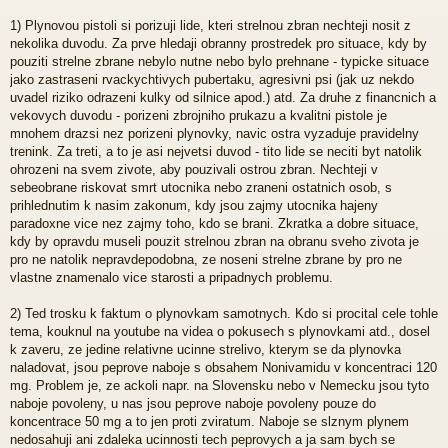
e
1) Plynovou pistoli si porizuji lide, kteri strelnou zbran nechteji nosit z
k
nekolika duvodu. Za prve hledaji obranny prostredek pro situace, kdy by
pouziti strelne zbrane nebylo nutne nebo bylo prehnane - typicke situace
jako zastraseni rvackychtivych pubertaku, agresivni psi (jak uz nekdo
uvadel riziko odrazeni kulky od silnice apod.) atd. Za druhe z financnich a
vekovych duvodu - porizeni zbrojniho prukazu a kvalitni pistole je
mnohem drazsi nez porizeni plynovky, navic ostra vyzaduje pravidelny
trenink. Za treti, a to je asi nejvetsi duvod - tito lide se neciti byt natolik
ohrozeni na svem zivote, aby pouzivali ostrou zbran. Nechteji v
sebeobrane riskovat smrt utocnika nebo zraneni ostatnich osob, s
prihlednutim k nasim zakonum, kdy jsou zajmy utocnika hajeny
paradoxne vice nez zajmy toho, kdo se brani. Zkratka a dobre situace,
kdy by opravdu museli pouzit strelnou zbran na obranu sveho zivota je
pro ne natolik nepravdepodobna, ze noseni strelne zbrane by pro ne
vlastne znamenalo vice starosti a pripadnych problemu.
2) Ted trosku k faktum o plynovkam samotnych. Kdo si procital cele tohle
tema, kouknul na youtube na videa o pokusech s plynovkami atd., dosel
k zaveru, ze jedine relativne ucinne strelivo, kterym se da plynovka
naladovat, jsou peprove naboje s obsahem Nonivamidu v koncentraci 120
mg. Problem je, ze ackoli napr. na Slovensku nebo v Nemecku jsou tyto
naboje povoleny, u nas jsou peprove naboje povoleny pouze do
koncentrace 50 mg a to jen proti zviratum. Naboje se slznym plynem
nedosahuji ani zdaleka ucinnosti tech peprovych a ja sam bych se