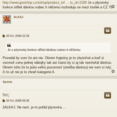
http://www.gunshop.cz/eshop/product_inf ... ts_id=2100
Je u plynovky
s
p
funkce střilet dávkou vubec k něčemu rozhoduju se mezi touhle a CZ 75
ě
v
ALKAJ
e
k
r
P
03 črc 2008 22:26
ř
í
s
Je u plynovky funkce střilet dávkou vubec k něčemu
p
ě
Povedal by som že ani nie. Okrem frajeriny je to zbytočné a keď si
v
vezmeš cenu jednej nábojky tak asi často by si aj tak nestrieľal dávkou.
e
k
Okrem toho že to púta veľkú pozornosť (streľba dávkou) nie som si istý,
či to už nie je to zbraň kategorie A.
Apevia
r
Nn;
P
04 črc 2008 09:35
ř
2ALKAJ: Ne není, je to pořád plynovka....
í
s
p