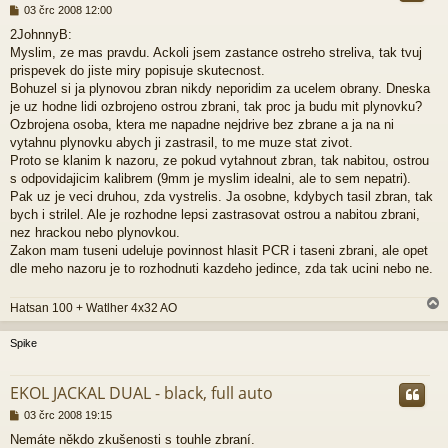
P
03 črc 2008 12:00
ř
2JohnnyB:
í
Myslim, ze mas pravdu. Ackoli jsem zastance ostreho streliva, tak tvuj
s
p
prispevek do jiste miry popisuje skutecnost.
ě
Bohuzel si ja plynovou zbran nikdy neporidim za ucelem obrany. Dneska
v
je uz hodne lidi ozbrojeno ostrou zbrani, tak proc ja budu mit plynovku?
e
Ozbrojena osoba, ktera me napadne nejdrive bez zbrane a ja na ni
k
vytahnu plynovku abych ji zastrasil, to me muze stat zivot.
Proto se klanim k nazoru, ze pokud vytahnout zbran, tak nabitou, ostrou
s odpovidajicim kalibrem (9mm je myslim idealni, ale to sem nepatri).
Pak uz je veci druhou, zda vystrelis. Ja osobne, kdybych tasil zbran, tak
bych i strilel. Ale je rozhodne lepsi zastrasovat ostrou a nabitou zbrani,
nez hrackou nebo plynovkou.
Zakon mam tuseni udeluje povinnost hlasit PCR i taseni zbrani, ale opet
dle meho nazoru je to rozhodnuti kazdeho jedince, zda tak ucini nebo ne.
Hatsan 100 + Watlher 4x32 AO
Spike
r
EKOL JACKAL DUAL - black, full auto
P
03 črc 2008 19:15
ř
Nemáte někdo zkušenosti s touhle zbraní.
í