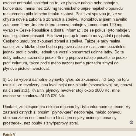
osobne netroufal spolehat na to, ze plynove naboje nebo naboje s
koncentraci mensi nez 120 mg technickeho pepre nejakeho opravdu
rozzureneho pitbula nebo fetaka zastavi. Pozitivni spravou je, ze se
chysta novela zakona o zbranich a strelivu. Kontaktoval jsem hlavniho
zastupce firmy Umarex (ktera peprove naboje v koncentraci 120 mg
vyrabi) v Ceske Republice a dostal informaci, ze se pokusi tyto naboje v
nasi legislative prosadit. Pozitivni pristup k tomuto mi vyjadril i predseda
Ceskeho uradu pro zkouseni zbrani a streliva. Takze je tady realna
sance, ze v blizke dobe budou peprove naboje v nasi zemi pouzitelne
jednak proti cloveku, jednak ve vyssi koncentraci ucinne latky. Do te
doby bohuzel sezenete pouze 45 mg peprove naboje pouzitelne pouze
proti zviratum, takze podle meho nazoru nema prozatim smysl do
plynove pistole investovat.
3) Co se vyberu samotne plynovky tyce. Ze zkusenosti lidi tady na foru
usuzuji, ze revolvery jsou kvalitnejsi nez pistole (nezasekavaji se, snazsi
na cisteni atd.). Kvalitni plynovy revolver stoji okolo 3000 Kc, mne
osobne se zamlouva ALFA 020 Nikl.
Doufam, ze alespon pro nekoho mouhou byt tyto informace uzitecne. Vy
zastanci ostrych si prosim "plynovkare" nedobirejte, nekdo opravdu
strelnou zbran nosit nechce a hleda jen nejaky ucinnejsi obranny
prostredek, nez pouhy slzny/peprovy sprej.
Patrik V