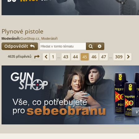
Plynové pistole
Moderátoři:
GunShop.cz
,
Moderátoři
Hledat
Pokročilé hledání
Odpovědět
Stránka
45
z
309
1
43
44
46
47
309
Předchozí
45
Dal
4635 příspěvků
…
…