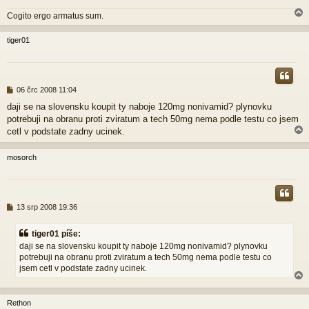
ě
Cogito ergo armatus sum.
v
e
k
tiger01
r
P
06 črc 2008 11:04
ř
daji se na slovensku koupit ty naboje 120mg nonivamid? plynovku
í
potrebuji na obranu proti zviratum a tech 50mg nema podle testu co jsem
s
p
cetl v podstate zadny ucinek.
ě
v
mosorch
e
k
r
P
13 srp 2008 19:36
ř
í
tiger01 píše:
s
daji se na slovensku koupit ty naboje 120mg nonivamid? plynovku
p
potrebuji na obranu proti zviratum a tech 50mg nema podle testu co
ě
jsem cetl v podstate zadny ucinek.
v
e
k
Rethon