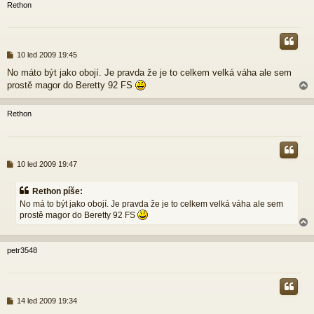
Rethon
r
P
10 led 2009 19:45
ř
No máto být jako obojí. Je pravda že je to celkem velká váha ale sem
í
prostě magor do Beretty 92 FS
s
p
ě
Rethon
v
e
r
k
P
10 led 2009 19:47
ř
í
Rethon píše:
s
No má to být jako obojí. Je pravda že je to celkem velká váha ale sem
p
prostě magor do Beretty 92 FS
ě
v
e
k
petr3548
r
P
14 led 2009 19:34
ř