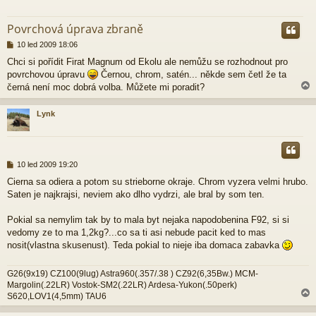
r
Povrchová úprava zbraně
P
10 led 2009 18:06
ř
Chci si pořídit Firat Magnum od Ekolu ale nemůžu se rozhodnout pro
í
povrchovou úpravu
Černou, chrom, satén... někde sem četl že ta
s
p
černá není moc dobrá volba. Můžete mi poradit?
ě
v
Lynk
e
k
r
P
10 led 2009 19:20
ř
Cierna sa odiera a potom su strieborne okraje. Chrom vyzera velmi hrubo.
í
Saten je najkrajsi, neviem ako dlho vydrzi, ale bral by som ten.
s
p
ě
Pokial sa nemylim tak by to mala byt nejaka napodobenina F92, si si
v
vedomy ze to ma 1,2kg?...co sa ti asi nebude pacit ked to mas
e
nosit(vlastna skusenust). Teda pokial to nieje iba domaca zabavka
k
G26(9x19) CZ100(9lug) Astra960(.357/.38 ) CZ92(6,35Bw.) MCM-
Margolin(.22LR) Vostok-SM2(.22LR) Ardesa-Yukon(.50perk)
S620,LOV1(4,5mm) TAU6