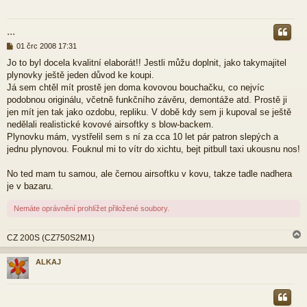
r
...
P
01 črc 2008 17:31
ř
Jo to byl docela kvalitní elaborát!! Jestli můžu doplnit, jako takymajitel
í
plynovky ještě jeden důvod ke koupi.
s
p
Já sem chtěl mít prostě jen doma kovovou bouchačku, co nejvíc
ě
podobnou originálu, včetně funkčního závěru, demontáže atd. Prostě ji
v
jen mít jen tak jako ozdobu, repliku. V době kdy sem ji kupoval se ještě
e
nedělali realistické kovové airsoftky s blow-backem.
k
Plynovku mám, vystřelil sem s ní za cca 10 let pár patron slepých a
jednu plynovou. Fouknul mi to vítr do xichtu, bejt pitbull taxi ukousnu nos!
No ted mam tu samou, ale černou airsoftku v kovu, takze tadle nadhera
je v bazaru.
Nemáte oprávnění prohlížet přiložené soubory.
CZ 200S (CZ750S2M1)
ALKAJ
r