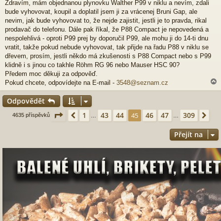
Zdravím, mám objednanou plynovku Walther P99 v niklu a nevím, zdali
í
bude vyhovovat, koupil a doplatil jsem ji za vrácenej Bruni Gap, ale
s
p
nevim, jak bude vyhovovat to, že nejde zajistit, jestli je to pravda, rikal
ě
prodavač do telefonu. Dále pak říkal, že P88 Compact je nepovedená a
v
nespolehlivá - oproti P99 prej by doporučil P99, ale mohu ji do 14-ti dnu
e
vratit, takže pokud nebude vyhovovat, tak přijde na řadu P88 v niklu se
k
dřevem, prosím, jestli někdo má zkušenosti s P88 Compact nebo s P99
klidně i s jinou co takhle Röhm RG 96 nebo Mauser HSC 90?
Předem moc děkuji za odpověď.
Pokud chcete, odpovídejte na E-mail -
3548@seznam.cz
Odpovědět
r
Stránka
45
z
309
1
43
44
46
47
309
Předchozí
45
Dal
4635 příspěvků
…
…
Přejít na