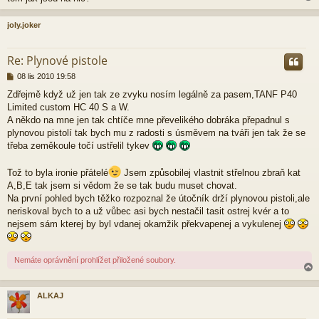
joly.joker
r
Re: Plynové pistole
P
08 lis 2010 19:58
ř
Zdřejmě když už jen tak ze zvyku nosím legálně za pasem,TANF P40
í
Limited custom HC 40 S a W.
s
p
A někdo na mne jen tak chtíče mne převelikého dobráka přepadnul s
ě
plynovou pistolí tak bych mu z radosti s úsměvem na tváři jen tak že se
v
třeba zeměkoule točí ustřelil tykev
e
k
Tož to byla ironie přátelé
Jsem způsobilej vlastnit střelnou zbraň kat
A,B,E tak jsem si vědom že se tak budu muset chovat.
Na první pohled bych těžko rozpoznal že útočník drží plynovou pistoli,ale
neriskoval bych to a už vůbec asi bych nestačil tasit ostrej kvér a to
nejsem sám kterej by byl vdanej okamžik překvapenej a vykulenej
Nemáte oprávnění prohlížet přiložené soubory.
ALKAJ
r