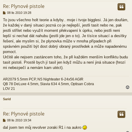
Re: Plynové pistole
P
08 lis 2010 19:28
ř
To jsou všechno holt teorie a kdyby.. moje i tvoje bigglesi. Já jen doufám,
í
že každej v daný situaci pozná co je nejlepší, jestli tasit nebo ne, pak
s
p
jestli střílet nebo využít moment překvapení k úprku, nebo jestli neni
ě
lepší si nechat dát nahubu (jestli jde jen o to). Je tísíce situací a desítky
v
řešení, ale myslim si, že plynovka může v mnoha případech při
e
správném použití být dost dobrý obraný prostředek a může napadenému
k
pomoct.
Určitě ale nejsem zastáncem toho, že při každém menším konfliktu budu
tasit pistoli. Prostě bych jí tasil jen když můžu a není jiná situace (hrozí
mi nebezpečí a nemám kam utéct).
AR2079 5.5mm PCP, NS Nighteater 6-24x56 AGIR
QB 78 DeLuxe 4.5mm, Slavia 634 4.5mm, Optisan Cobra
LOV 21
Sarid
r
Re: Plynové pistole
P
08 lis 2010 19:34
ř
dal jsem ten můj revolver zoraki R1 i na aukro
í