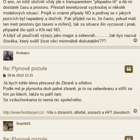
Ó ano, on totiž útočník vždy jde s transparentem "přepadnu tě" a dá mi
í
dostatek času a prostoru. Přestaň teoretizovat vyzkoušej si několik
s
p
modelových situací. Projdi si známé případy NO a podívej se v jakých
ě
pozicích byl napadený a útočník. Pak příjdeš na to, že často, pokud máš
v
ten metr prostoru (po tasení a míření), tak ze situace šlo vycouvat i jinak,
e
případně šlo spíš o KN než NO.
k
A když už používáš výrazy jako magor a sebevrah.......... Jak bys nazval
člověka, který svěří život věci minimálně diskutabilní???
Kubajzz
r
Re: Plynové pistole
P
08 lis 2010 12:31
ř
Já bych tohle téma přesunul do Zbraně a střelivo.
í
Podle mě je plynovka druh palné zbraně, je to na sebeobranu a střílí se
s
p
tím po lidech, takže to patří tam.
ě
Se vzduchovkama to nemá nic společného.
v
e
http://www.fieldtarget.cz/
- Vše o zbraních, střelbě, srazech a HFT závodech.
k
Soptik21
r
Re: Plynové pistole