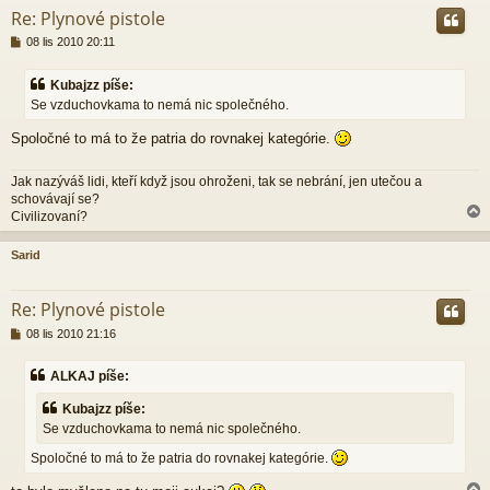
Re: Plynové pistole
P
08 lis 2010 20:11
ř
í
Kubajzz píše:
s
Se vzduchovkama to nemá nic společného.
p
ě
Spoločné to má to že patria do rovnakej kategórie.
v
e
k
Jak nazýváš lidi, kteří když jsou ohroženi, tak se nebrání, jen utečou a
schovávají se?
Civilizovaní?
Sarid
r
Re: Plynové pistole
P
08 lis 2010 21:16
ř
í
ALKAJ píše:
s
p
Kubajzz píše:
ě
Se vzduchovkama to nemá nic společného.
v
e
Spoločné to má to že patria do rovnakej kategórie.
k