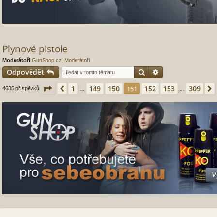
Plynové pistole
Moderátoři:
GunShop.cz
,
Moderátoři
Hledat
Pokročilé hledání
Odpovědět
Stránka
151
z
309
1
149
150
152
153
309
Předchozí
151
4635 příspěvků
…
…