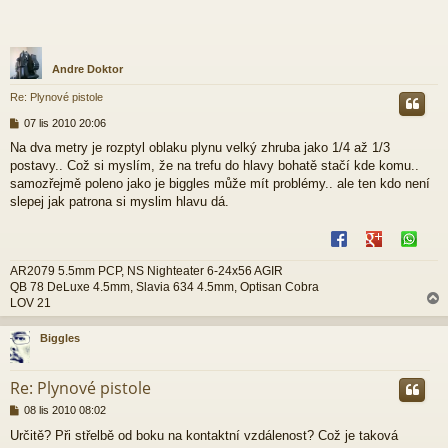
Andre Doktor
Re: Plynové pistole
P
07 lis 2010 20:06
ř
Na dva metry je rozptyl oblaku plynu velký zhruba jako 1/4 až 1/3
í
postavy.. Což si myslím, že na trefu do hlavy bohatě stačí kde komu..
s
p
samozřejmě poleno jako je biggles může mít problémy.. ale ten kdo není
ě
slepej jak patrona si myslim hlavu dá.
v
e
k
AR2079 5.5mm PCP, NS Nighteater 6-24x56 AGIR
QB 78 DeLuxe 4.5mm, Slavia 634 4.5mm, Optisan Cobra
LOV 21
Biggles
r
Re: Plynové pistole
P
08 lis 2010 08:02
ř
Určitě? Při střelbě od boku na kontaktní vzdálenost? Což je taková
í