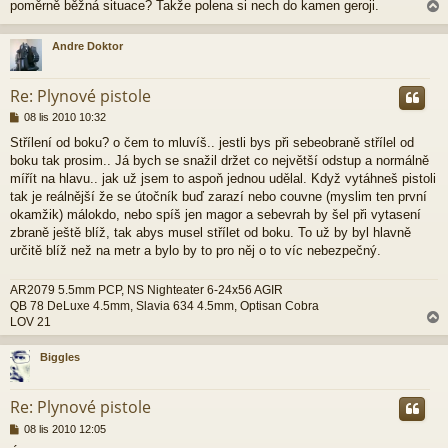
poměrně běžná situace? Takže polena si nech do kamen geroji.
s
p
ě
Andre Doktor
v
e
r
k
Re: Plynové pistole
P
08 lis 2010 10:32
ř
Střílení od boku? o čem to mluvíš.. jestli bys při sebeobraně střílel od
í
boku tak prosim.. Já bych se snažil držet co největší odstup a normálně
s
p
mířít na hlavu.. jak už jsem to aspoň jednou udělal. Když vytáhneš pistoli
ě
tak je reálnější že se útočník buď zarazí nebo couvne (myslim ten první
v
okamžik) málokdo, nebo spíš jen magor a sebevrah by šel při vytasení
e
zbraně ještě blíž, tak abys musel střílet od boku. To už by byl hlavně
k
určitě blíž než na metr a bylo by to pro něj o to víc nebezpečný.
AR2079 5.5mm PCP, NS Nighteater 6-24x56 AGIR
QB 78 DeLuxe 4.5mm, Slavia 634 4.5mm, Optisan Cobra
LOV 21
Biggles
r
Re: Plynové pistole
P
08 lis 2010 12:05
ř