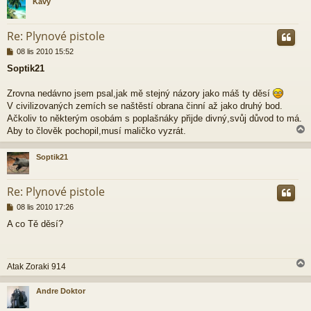
Kavy
e
k
r
Re: Plynové pistole
P
08 lis 2010 15:52
ř
Soptik21
í
s
p
Zrovna nedávno jsem psal,jak mě stejný názory jako máš ty děsí
ě
V civilizovaných zemích se naštěstí obrana činní až jako druhý bod.
v
Ačkoliv to některým osobám s poplašnáky přijde divný,svůj důvod to má.
e
Aby to člověk pochopil,musí maličko vyzrát.
k
Soptik21
r
Re: Plynové pistole
P
08 lis 2010 17:26
ř
A co Tě děsí?
í
s
p
ě
Atak Zoraki 914
v
e
k
Andre Doktor
r