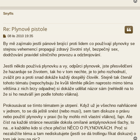
s
p
ě
Snyfls
v
e
r
k
Re: Plynové pistole
P
08 lis 2010 19:35
ř
By mě zajímalo jestli pánové brojící proti lidem co používají plynovky se
í
stejnou vehemencí propagují zdravý životní styl, bezpečný sex,
s
p
dodržování pravidel silničního provozu a odzbrojování.
ě
v
Jestli někdo používá plynovku a vy, odpůrci plynovek, jste přesvědčeni
e
že hazarduje se životem, tak ho v tom nechte, je to jeho rozhodnutí,
k
zvážit pro a proti snad dokáže každý dospělý člověk. Stejně tak čtenář
tohoto tématu (nepochybuju že kvůli těmhle plkům naprosto mimo téma
většina z nich brzy odpadne) si dokáže udělat názor sám (nehledě na to
že si ho neutváří jen podle tohoto vlákna).
Prokousávat se tímto tématem je utrpení. Když už je všechno nahňácené
v jednom, to se dá ještě snést (nebo musí), sem tam diskuze o právu
nebo použití plynovky v praxi (to by mohlo mít vlastní vlákno), fajn. Ale
číst na každé stránce neustále dokola omílané antiplynovkové tlachy, to
na...e každého kdo si chce přečíst NĚCO O PLYNOVKÁCH. Proč si
nezaložíte téma a tam nediskutujete (jestli se dá trollingu říkat diskuze) o
tom jak jsou na nic?