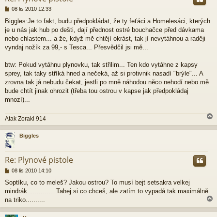
P
08 lis 2010 12:33
ř
Biggles:Je to fakt, budu předpokládat, že ty feťáci a Homelesáci, kterých
í
je u nás jak hub po dešti, dají přednost ostré bouchačce před dávkama
s
p
nebo chlastem... a že, když mě chtějí okrást, tak jí nevytáhnou a raději
ě
vyndaj nožík za 99,- s Tesca... Přesvědčil jsi mě...
v
e
btw: Pokud vytáhnu plynovku, tak střilim... Ten kdo vytáhne z kapsy
k
sprey, tak taky stříká hned a nečeká, až si protivnik nasadí "brýle"... A
zrovna tak já nebudu čekat, jestli po mně náhodou něco nehodí nebo mě
bude chtít jinak ohrozit (třeba tou ostrou v kapse jak předpokládaj
mnozí)...
Atak Zoraki 914
Biggles
r
Re: Plynové pistole
P
08 lis 2010 14:10
ř
Soptíku, co to meleš? Jakou ostrou? To musí bejt setsakra velkej
í
mindrák.............. Tahej si co chceš, ale zatím to vypadá tak maximálně
s
p
na triko..........
ě
v