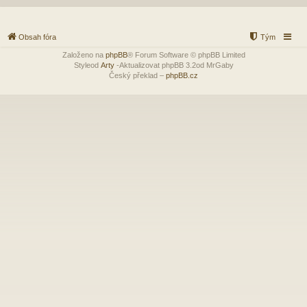
Obsah fóra
Tým
Založeno na
phpBB
® Forum Software © phpBB Limited
Styleod
Arty
-Aktualizovat phpBB 3.2od MrGaby
Český překlad –
phpBB.cz