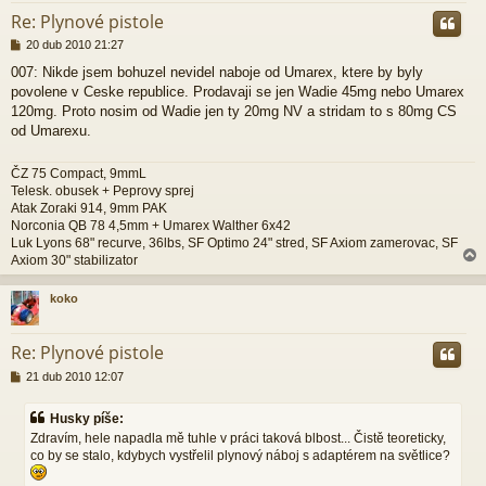
Re: Plynové pistole
P
20 dub 2010 21:27
ř
007: Nikde jsem bohuzel nevidel naboje od Umarex, ktere by byly
í
povolene v Ceske republice. Prodavaji se jen Wadie 45mg nebo Umarex
s
p
120mg. Proto nosim od Wadie jen ty 20mg NV a stridam to s 80mg CS
ě
od Umarexu.
v
e
ČZ 75 Compact, 9mmL
k
Telesk. obusek + Peprovy sprej
Atak Zoraki 914, 9mm PAK
Norconia QB 78 4,5mm + Umarex Walther 6x42
Luk Lyons 68" recurve, 36lbs, SF Optimo 24" stred, SF Axiom zamerovac, SF
Axiom 30" stabilizator
koko
r
Re: Plynové pistole
P
21 dub 2010 12:07
ř
í
Husky píše:
s
Zdravím, hele napadla mě tuhle v práci taková blbost... Čistě teoreticky,
p
co by se stalo, kdybych vystřelil plynový náboj s adaptérem na světlice?
ě
v