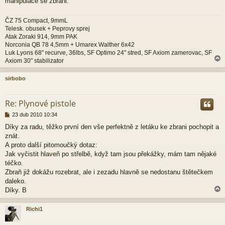
manipulace se zbrani.
ČZ 75 Compact, 9mmL
Telesk. obusek + Peprovy sprej
Atak Zoraki 914, 9mm PAK
Norconia QB 78 4,5mm + Umarex Walther 6x42
Luk Lyons 68" recurve, 36lbs, SF Optimo 24" stred, SF Axiom zamerovac, SF
Axiom 30" stabilizator
sirbobo
r
Re: Plynové pistole
P
23 dub 2010 10:34
ř
Díky za radu, těžko první den vše perfektně z letáku ke zbrani pochopit a
í
znát.
s
p
A proto další pitomoučký dotaz:
ě
Jak vyčistit hlaveň po střelbě, když tam jsou překážky, mám tam nějaké
v
téčko.
e
Zbraň již dokážu rozebrat, ale i zezadu hlavně se nedostanu štětečkem
k
daleko.
Díky. B
Richi1
r