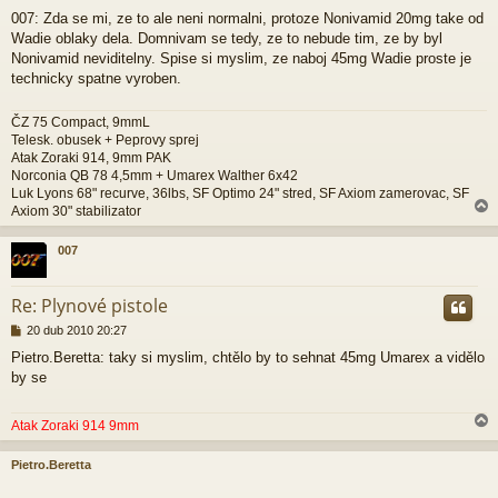
ř
007: Zda se mi, ze to ale neni normalni, protoze Nonivamid 20mg take od
í
Wadie oblaky dela. Domnivam se tedy, ze to nebude tim, ze by byl
s
p
Nonivamid neviditelny. Spise si myslim, ze naboj 45mg Wadie proste je
ě
technicky spatne vyroben.
v
e
ČZ 75 Compact, 9mmL
k
Telesk. obusek + Peprovy sprej
Atak Zoraki 914, 9mm PAK
Norconia QB 78 4,5mm + Umarex Walther 6x42
Luk Lyons 68" recurve, 36lbs, SF Optimo 24" stred, SF Axiom zamerovac, SF
Axiom 30" stabilizator
007
r
Re: Plynové pistole
P
20 dub 2010 20:27
ř
Pietro.Beretta: taky si myslim, chtělo by to sehnat 45mg Umarex a vidělo
í
by se
s
p
ě
Atak Zoraki 914 9mm
v
e
k
Pietro.Beretta
r