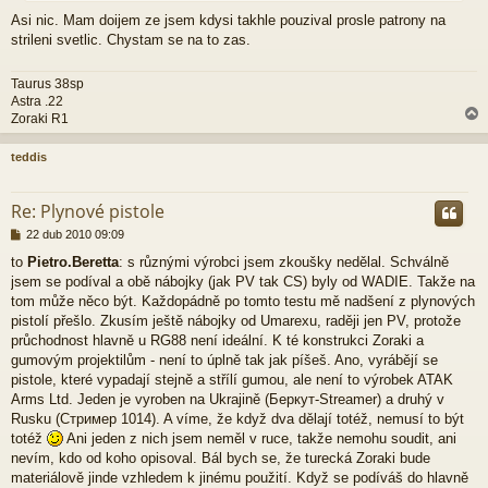
e
Asi nic. Mam doijem ze jsem kdysi takhle pouzival prosle patrony na
k
strileni svetlic. Chystam se na to zas.
Taurus 38sp
Astra .22
Zoraki R1
teddis
r
Re: Plynové pistole
P
22 dub 2010 09:09
ř
to
Pietro.Beretta
: s různými výrobci jsem zkoušky nedělal. Schválně
í
jsem se podíval a obě nábojky (jak PV tak CS) byly od WADIE. Takže na
s
p
tom může něco být. Každopádně po tomto testu mě nadšení z plynových
ě
pistolí přešlo. Zkusím ještě nábojky od Umarexu, raději jen PV, protože
v
průchodnost hlavně u RG88 není ideální. K té konstrukci Zoraki a
e
gumovým projektilům - není to úplně tak jak píšeš. Ano, vyrábějí se
k
pistole, které vypadají stejně a střílí gumou, ale není to výrobek ATAK
Arms Ltd. Jeden je vyroben na Ukrajině (Беркут-Streamer) a druhý v
Rusku (Стример 1014). A víme, že když dva dělají totéž, nemusí to být
totéž
Ani jeden z nich jsem neměl v ruce, takže nemohu soudit, ani
nevím, kdo od koho opisoval. Bál bych se, že turecká Zoraki bude
materiálově jinde vzhledem k jinému použití. Když se podíváš do hlavně