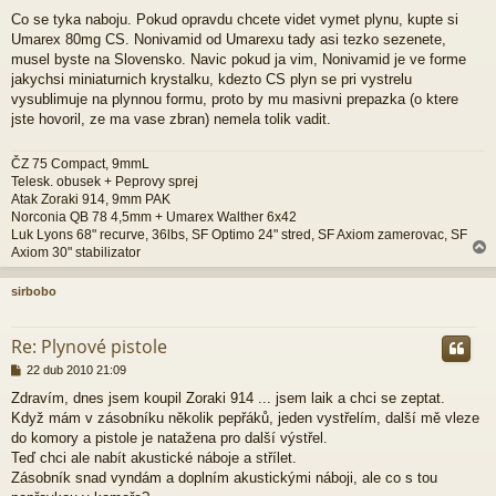
Co se tyka naboju. Pokud opravdu chcete videt vymet plynu, kupte si
Umarex 80mg CS. Nonivamid od Umarexu tady asi tezko sezenete,
musel byste na Slovensko. Navic pokud ja vim, Nonivamid je ve forme
jakychsi miniaturnich krystalku, kdezto CS plyn se pri vystrelu
vysublimuje na plynnou formu, proto by mu masivni prepazka (o ktere
jste hovoril, ze ma vase zbran) nemela tolik vadit.
ČZ 75 Compact, 9mmL
Telesk. obusek + Peprovy sprej
Atak Zoraki 914, 9mm PAK
Norconia QB 78 4,5mm + Umarex Walther 6x42
Luk Lyons 68" recurve, 36lbs, SF Optimo 24" stred, SF Axiom zamerovac, SF
Axiom 30" stabilizator
sirbobo
r
Re: Plynové pistole
P
22 dub 2010 21:09
ř
Zdravím, dnes jsem koupil Zoraki 914 ... jsem laik a chci se zeptat.
í
Když mám v zásobníku několik pepřáků, jeden vystřelím, další mě vleze
s
p
do komory a pistole je natažena pro další výstřel.
ě
Teď chci ale nabít akustické náboje a střílet.
v
Zásobník snad vyndám a doplním akustickými náboji, ale co s tou
e