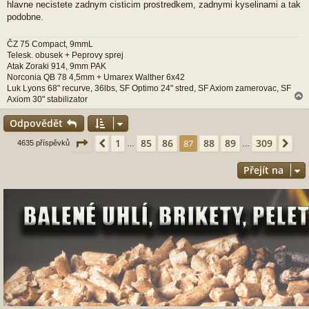
hlavne necistete zadnym cisticim prostredkem, zadnymi kyselinami a tak
podobne.
ČZ 75 Compact, 9mmL
Telesk. obusek + Peprovy sprej
Atak Zoraki 914, 9mm PAK
Norconia QB 78 4,5mm + Umarex Walther 6x42
Luk Lyons 68" recurve, 36lbs, SF Optimo 24" stred, SF Axiom zamerovac, SF
Axiom 30" stabilizator
Odpovědět
r
Stránka
87
z
309
1
85
86
88
89
309
Předchozí
87
Dal
4635 příspěvků
…
…
Přejít na