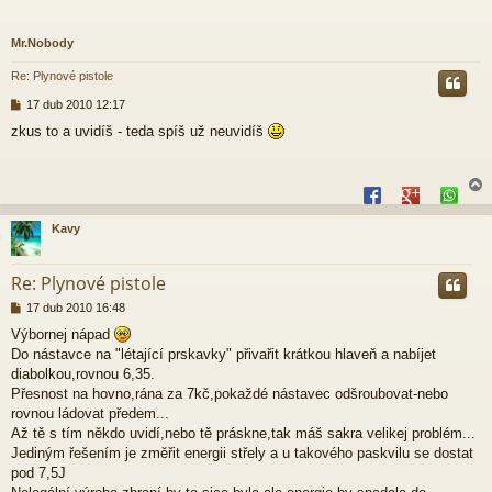
Mr.Nobody
Re: Plynové pistole
P
17 dub 2010 12:17
ř
zkus to a uvidíš - teda spíš už neuvidíš
í
s
p
ě
v
e
Kavy
k
r
Re: Plynové pistole
P
17 dub 2010 16:48
ř
Výbornej nápad
í
Do nástavce na "létající prskavky" přivařit krátkou hlaveň a nabíjet
s
p
diabolkou,rovnou 6,35.
ě
Přesnost na hovno,rána za 7kč,pokaždé nástavec odšroubovat-nebo
v
rovnou ládovat předem...
e
Až tě s tím někdo uvidí,nebo tě práskne,tak máš sakra velikej problém...
k
Jediným řešením je změřit energii střely a u takového paskvilu se dostat
pod 7,5J