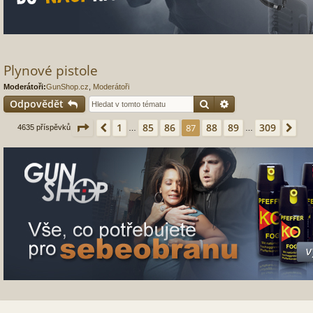
Plynové pistole
Moderátoři:
GunShop.cz
,
Moderátoři
Hledat
Pokročilé hledání
Odpovědět
Stránka
87
z
309
1
85
86
88
89
309
Předchozí
87
Dal
4635 příspěvků
…
…