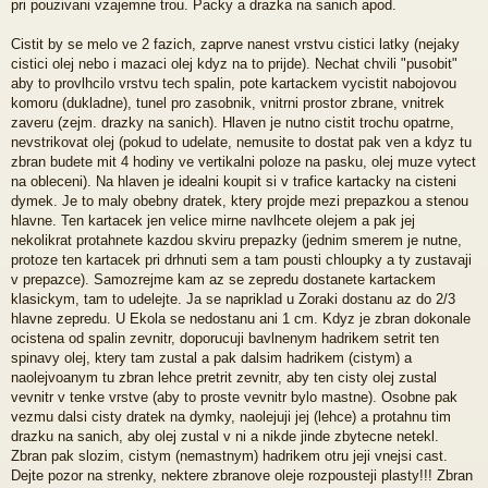
pri pouzivani vzajemne trou. Packy a drazka na sanich apod.
Cistit by se melo ve 2 fazich, zaprve nanest vrstvu cistici latky (nejaky
cistici olej nebo i mazaci olej kdyz na to prijde). Nechat chvili "pusobit"
aby to provlhcilo vrstvu tech spalin, pote kartackem vycistit nabojovou
komoru (dukladne), tunel pro zasobnik, vnitrni prostor zbrane, vnitrek
zaveru (zejm. drazky na sanich). Hlaven je nutno cistit trochu opatrne,
nevstrikovat olej (pokud to udelate, nemusite to dostat pak ven a kdyz tu
zbran budete mit 4 hodiny ve vertikalni poloze na pasku, olej muze vytect
na obleceni). Na hlaven je idealni koupit si v trafice kartacky na cisteni
dymek. Je to maly obebny dratek, ktery projde mezi prepazkou a stenou
hlavne. Ten kartacek jen velice mirne navlhcete olejem a pak jej
nekolikrat protahnete kazdou skviru prepazky (jednim smerem je nutne,
protoze ten kartacek pri drhnuti sem a tam pousti chloupky a ty zustavaji
v prepazce). Samozrejme kam az se zepredu dostanete kartackem
klasickym, tam to udelejte. Ja se napriklad u Zoraki dostanu az do 2/3
hlavne zepredu. U Ekola se nedostanu ani 1 cm. Kdyz je zbran dokonale
ocistena od spalin zevnitr, doporucuji bavlnenym hadrikem setrit ten
spinavy olej, ktery tam zustal a pak dalsim hadrikem (cistym) a
naolejvoanym tu zbran lehce pretrit zevnitr, aby ten cisty olej zustal
vevnitr v tenke vrstve (aby to proste vevnitr bylo mastne). Osobne pak
vezmu dalsi cisty dratek na dymky, naolejuji jej (lehce) a protahnu tim
drazku na sanich, aby olej zustal v ni a nikde jinde zbytecne netekl.
Zbran pak slozim, cistym (nemastnym) hadrikem otru jeji vnejsi cast.
Dejte pozor na strenky, nektere zbranove oleje rozpousteji plasty!!! Zbran