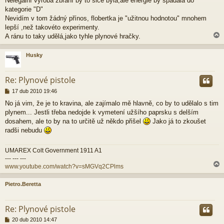
Nelegální výroba zbraní by to sice byla,ale energie by spadala do
kategorie "D"
Nevidím v tom žádný přínos, flobertka je "užitnou hodnotou" mnohem
lepší ,než takovéto experimenty.
A ránu to taky udělá,jako tyhle plynové hračky.
Husky
r
Re: Plynové pistole
P
17 dub 2010 19:46
ř
No já vim, že je to kravina, ale zajímalo mě hlavně, co by to udělalo s tim
í
plynem... Jestli třeba nedojde k vymetení užšího paprsku s delším
s
p
dosahem, ale to by na to určitě už někdo přišel
Jako já to zkoušet
ě
radši nebudu
v
e
UMAREX Colt Government 1911 A1
k
--- --- ---
www.youtube.com/watch?v=sMGVq2CPlms
Pietro.Beretta
r
Re: Plynové pistole
P
20 dub 2010 14:47