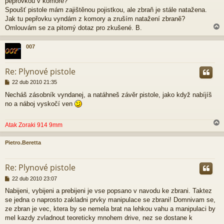
pepřovkou v komoře?
k
Spoušť pistole mám zajištěnou pojistkou, ale zbraň je stále natažena.
Jak tu pepřovku vyndám z komory a zruším natažení zbraně?
Omlouvám se za pitomý dotaz pro zkušené. B.
007
r
Re: Plynové pistole
P
22 dub 2010 21:35
ř
Necháš zásobník vyndanej, a natáhneš závěr pistole, jako když nabíjíš
í
no a náboj vyskočí ven
s
p
ě
Atak Zoraki 914 9mm
v
e
k
Pietro.Beretta
r
Re: Plynové pistole
P
22 dub 2010 23:07
ř
Nabijeni, vybijeni a prebijeni je vse popsano v navodu ke zbrani. Taktez
í
se jedna o naprosto zakladni prvky manipulace se zbrani! Domnivam se,
s
p
ze zbran je vec, ktera by se nemela brat na lehkou vahu a manipulaci by
ě
mel kazdy zvladnout teoreticky mnohem drive, nez se dostane k
v