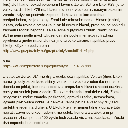
foru) ale hlavne, pokud porovnam hlaven u Zoraki 914 a u Ekol P29, je to
veliky rozdil. Ekol P29 ma hlaven rovnou s vlozkou a znacnym zuzenim
vpredu. Kdyz se podivate zepredu do hlavne, je tam sestihran,
predpokladam, ze je otocny. Zoraki nic takoveho nema, Hlaven je sirsi,
kulata, cela rovna a prepazka je az hluboko v hlavni, proto ani pri pohledu
zepredu utocnik nepozna, ze se jedna o plynovou zbran. Navic Zoraki
914 je nejen podle mych zkusenosti ale podle internetovych zdroju
vyrobena z jineho materialu nez jine turecke zbrane, napriklad prave
Ekoly. KDyz se podivate na
http://www.gazpisztoly.hu/gazpisztoly/zoraki914.74.php
a na
http://www.gazpisztoly.hu/gazpisztoly/v ... cle.68.php
zjistite, ze Zoraki 914 ma dily z ocele, coz napriklad Voltran (dnes Ekol)
nema, je cely ze zinkove slitiny. Zoraki ma vlozku v uderniku (v miste
dopadu na jehlu), komora je ocelova, prepazka v hlavni a vodici drazky a
packy na sanich jsou z ocele. Toto vse doklada i prakticke uziti, Zoraki
nevykazuje zadne znamky poskozeni, opravdu zadne, nezasekava,
vymeta plyn velice dobre, je celkove velice pevna a vsechny dily sedi
perfektne jeden na druhem. U Ekolu ktery je momentalne v oprave toto
neplati, zaver se vrkoci, udernik ma dulek, komora a zlabek u ni je
osoupan, zbran po cca 100 vystrelech zacala vic a vic zasekavat. Zoraki
drzi naprosto bez problemu.