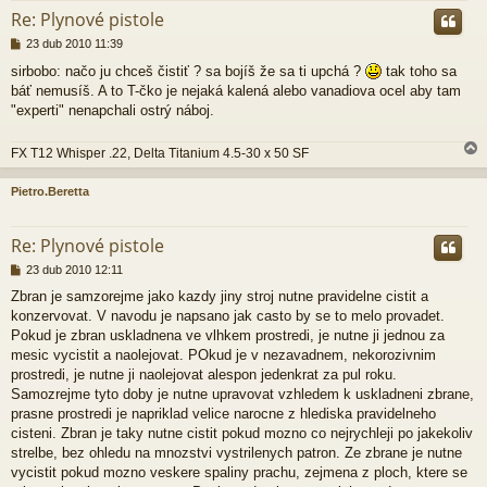
Re: Plynové pistole
P
23 dub 2010 11:39
ř
sirbobo: načo ju chceš čistiť ? sa bojíš že sa ti upchá ?
tak toho sa
í
báť nemusíš. A to T-čko je nejaká kalená alebo vanadiova ocel aby tam
s
p
"experti" nenapchali ostrý náboj.
ě
v
FX T12 Whisper .22, Delta Titanium 4.5-30 x 50 SF
e
k
Pietro.Beretta
r
Re: Plynové pistole
P
23 dub 2010 12:11
ř
Zbran je samzorejme jako kazdy jiny stroj nutne pravidelne cistit a
í
konzervovat. V navodu je napsano jak casto by se to melo provadet.
s
p
Pokud je zbran uskladnena ve vlhkem prostredi, je nutne ji jednou za
ě
mesic vycistit a naolejovat. POkud je v nezavadnem, nekorozivnim
v
prostredi, je nutne ji naolejovat alespon jedenkrat za pul roku.
e
Samozrejme tyto doby je nutne upravovat vzhledem k uskladneni zbrane,
k
prasne prostredi je napriklad velice narocne z hlediska pravidelneho
cisteni. Zbran je taky nutne cistit pokud mozno co nejrychleji po jakekoliv
strelbe, bez ohledu na mnozstvi vystrilenych patron. Ze zbrane je nutne
vycistit pokud mozno veskere spaliny prachu, zejmena z ploch, ktere se