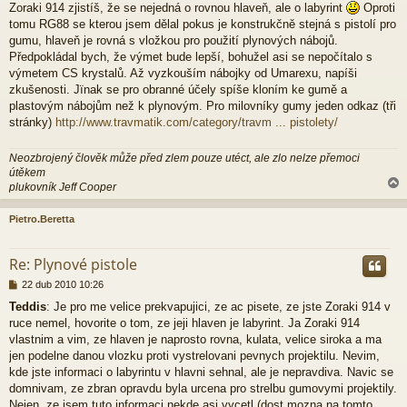
Zoraki 914 zjistíš, že se nejedná o rovnou hlaveň, ale o labyrint
Oproti
tomu RG88 se kterou jsem dělal pokus je konstrukčně stejná s pistolí pro
gumu, hlaveň je rovná s vložkou pro použití plynových nábojů.
Předpokládal bych, že výmet bude lepší, bohužel asi se nepočítalo s
výmetem CS krystalů. Až vyzkouším nábojky od Umarexu, napíši
zkušenosti. Jïnak se pro obranné účely spíše kloním ke gumě a
plastovým nábojům než k plynovým. Pro milovníky gumy jeden odkaz (tři
stránky)
http://www.travmatik.com/category/travm ... pistolety/
Neozbrojený člověk může před zlem pouze utéct, ale zlo nelze přemoci
útěkem
plukovník Jeff Cooper
Pietro.Beretta
r
Re: Plynové pistole
P
22 dub 2010 10:26
ř
Teddis
: Je pro me velice prekvapujici, ze ac pisete, ze jste Zoraki 914 v
í
ruce nemel, hovorite o tom, ze jeji hlaven je labyrint. Ja Zoraki 914
s
p
vlastnim a vim, ze hlaven je naprosto rovna, kulata, velice siroka a ma
ě
jen podelne danou vlozku proti vystrelovani pevnych projektilu. Nevim,
v
kde jste informaci o labyrintu v hlavni sehnal, ale je nepravdiva. Navic se
e
domnivam, ze zbran opravdu byla urcena pro strelbu gumovymi projektily.
k
Nejen, ze jsem tuto informaci nekde asi vycetl (dost mozna na tomto