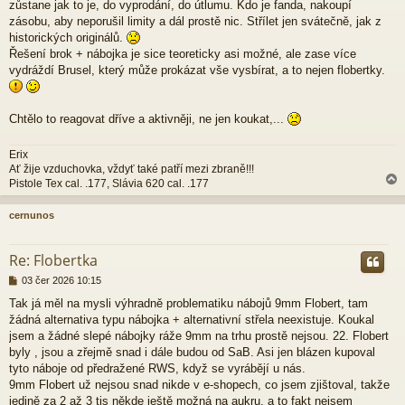
zůstane jak to je, do vyprodání, do útlumu. Kdo je fanda, nakoupí
s
p
zásobu, aby neporušil limity a dál prostě nic. Střílet jen svátečně, jak z
ě
historických originálů.
v
Řešení brok + nábojka je sice teoreticky asi možné, ale zase více
e
vydráždí Brusel, který může prokázat vše vysbírat, a to nejen flobertky.
k
Chtělo to reagovat dříve a aktivněji, ne jen koukat,...
Erix
Ať žije vzduchovka, vždyť také patří mezi zbraně!!!
Pistole Tex cal. .177, Slávia 620 cal. .177
cernunos
r
Re: Flobertka
P
03 čer 2026 10:15
ř
Tak já měl na mysli výhradně problematiku nábojů 9mm Flobert, tam
í
žádná alternativa typu nábojka + alternativní střela neexistuje. Koukal
s
p
jsem a žádné slepé nábojky ráže 9mm na trhu prostě nejsou. 22. Flobert
ě
byly , jsou a zřejmě snad i dále budou od SaB. Asi jen blázen kupoval
v
tyto náboje od předražené RWS, když se vyrábějí u nás.
e
9mm Flobert už nejsou snad nikde v e-shopech, co jsem zjištoval, takže
k
jedině za 2 až 3 tis někde ještě možná na aukru, a to fakt nejsem