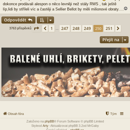
dokonce prodávali alespon o něco levněji než stály RWS , tak ještě
líp,lidi by stříleli víc a častěji a Sellier Bellot by měli milionové obraty.....
Odpovědět
r
Stránka
250
z
251
1
247
248
249
251
Předchozí
250
Dalš
3763 příspěvků
…
Přejít na
Obsah fóra
Tým
Založeno na
phpBB
® Forum Software © phpBB Limited
Styleod
Arty
-Aktualizovat phpBB 3.2od MrGaby
Český překlad –
phpBB.cz