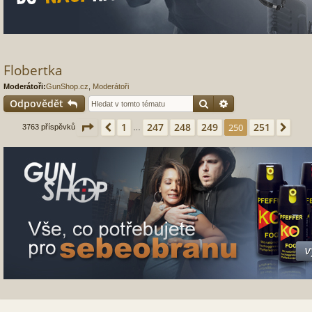
Flobertka
Moderátoři:
GunShop.cz
,
Moderátoři
Hledat
Pokročilé hledání
Odpovědět
Stránka
250
z
251
1
247
248
249
251
Předchozí
250
Dalš
3763 příspěvků
…