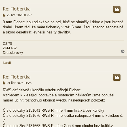
r
Re: Flobertka
P
22 bře 2026 08:57
ř
9 mm Flobert jsou odjakživa na prd, blbě se sháněly i dříve a jsou hrozně
í
drahé. Jsem rád, že mám flobertky v ráži 6 mm. Jsou snadno sehnatelné
s
p
a skoro desetkrát levnější než ty devítky.
ě
v
CZ 75
e
ZKM 452
k
Dresslerovky
karell
r
Re: Flobertka
P
01 čer 2026 11:23
ř
RWS definitivně ukončilo výrobu nábojů Flobert.
í
Vzhledem k klesající poptávce a rostoucím nákladům jsme bohužel
s
p
museli učinit rozhodnutí ukončit výrobu následujících položek:
ě
v
Číslo položky 2131641 RWS Rimfire 4 mm krátká bez kuličky
e
Číslo položky 2131676 RWS Rimfire krátká nábojnice 4 mm s kuličkou č.
k
7
Číslo položky 2131668 RWS Rimfire Gun 4 mm dlouhá bez kuličky