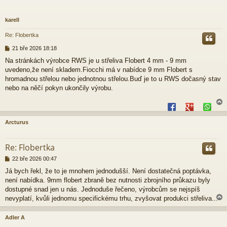
karell
Re: Flobertka
P
21 bře 2026 18:18
ř
Na stránkách výrobce RWS je u střeliva Flobert 4 mm - 9 mm
í
uvedeno,že není skladem.Fiocchi má v nabídce 9 mm Flobert s
s
p
hromadnou střelou nebo jednotnou střelou.Buď je to u RWS dočasný stav
ě
nebo na něčí pokyn ukončily výrobu.
v
e
k
Arcturus
r
Re: Flobertka
P
22 bře 2026 00:47
ř
Já bych řekl, že to je mnohem jednodušší. Není dostatečná poptávka,
í
není nabídka. 9mm flobert zbraně bez nutnosti zbrojního průkazu byly
s
p
dostupné snad jen u nás. Jednoduše řečeno, výrobcům se nejspíš
ě
nevyplatí, kvůli jednomu specifickému trhu, zvyšovat produkci střeliva...
v
e
Adler A
k