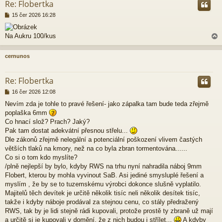
Re: Flobertka
P
15 čer 2026 16:28
ř
í
Na Aukru 100/kus
s
p
ě
cernunos
v
e
r
k
Re: Flobertka
P
16 čer 2026 12:08
ř
Nevím zda je tohle to pravé řešení- jako zápalka tam bude teda zřejmě
í
poplaška 6mm
s
p
Co hnací slož? Prach? Jaký?
ě
Pak tam dostat adekvátní přesnou střelu...
v
Dle zákonů zřejmě nelegální a potenciální poškození vlivem častých
e
větších tlaků na kmory, než na co byla zbran tormentována......
k
Co si o tom kdo myslíte?
/plně nejlepší by bylo, kdyby RWS na trhu nyní nahradila náboj 9mm
Flobert, kterou by mohla vyvinout SaB. Asi jediné smysluplé řešení a
myslím , že by se to tuzemskému výrobci dokonce slušně vyplatilo.
Majitelů těch devítek je určitě několik tisíc neli několik desítek tisíc,
takže i kdyby náboje prodával za stejnou cenu, co stály předražený
RWS, tak by je lidi stejně rádi kupovali, protože prostě ty zbraně už mají
a určitě si je kupovali v domění, že z nich budou i střílet...
A kdyby