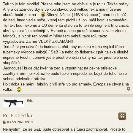
ř
Tak to je fakt skvělý! Přesně toho jsem se obával a je to tu. Takže ted ty
í
Alfy a ostatní devítky s velkou slávou pod velkou reklamou můžeme
s
p
akorát hodit z okna...
Šílený! Němci ( RWS výrobce ) tomu bodli nůž
ě
do zad, hned vedle nože, kterej tam píchli už loni naši borci zákonodárci.
v
To fakt bud někomu z EU dementů stálo za to tenhle segment trhu zničit,
e
aby bylo asi "bezpečněji" v Evropě a nebo prostě situace vlivem vícero
k
faktorů , z nichž ten prvně míněný tam sehrál také roli, takto
vygradovala. Za mě VELKÝ ZKLAMÁNÍ!
Ted už si jen naivně do budoucna přát, aby mezeru v trhu vyplnil třeba
tuzemský výrobce nábojů ( SaB ) a nebo do flobertek cpát italské dlouhé
nepřesné Fiochi, cenově ještě přestřelenější než ty už tak přestřelené od
skopčáků...
Jednodušší bude dát kvér na zed a vzpomínat na pěkné střelecké
zážitky s ním, jelikož už to bude tuplem neprodejné, když do toho nelze
sehnat adekvátní střelivo.
Holt doba se mění, fabriky chrlí střelivo pro armády, Evropa se chystá na
válku...
Erix
r
Re: Flobertka
P
03 čer 2026 09:07
ř
Nemyslím, že se S&B bude obtěžovat a situaci zachraňovat. Prostě to
í