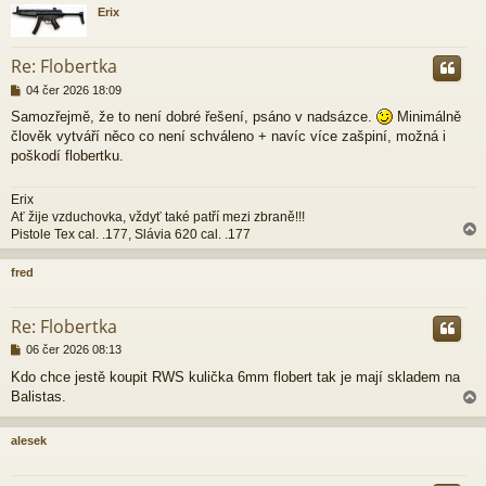
Erix
r
Re: Flobertka
P
04 čer 2026 18:09
ř
Samozřejmě, že to není dobré řešení, psáno v nadsázce.
Minimálně
í
člověk vytváří něco co není schváleno + navíc více zašpiní, možná i
s
p
poškodí flobertku.
ě
v
Erix
e
Ať žije vzduchovka, vždyť také patří mezi zbraně!!!
k
Pistole Tex cal. .177, Slávia 620 cal. .177
fred
r
Re: Flobertka
P
06 čer 2026 08:13
ř
Kdo chce jestě koupit RWS kulička 6mm flobert tak je mají skladem na
í
Balistas.
s
p
ě
alesek
v
e
r
k