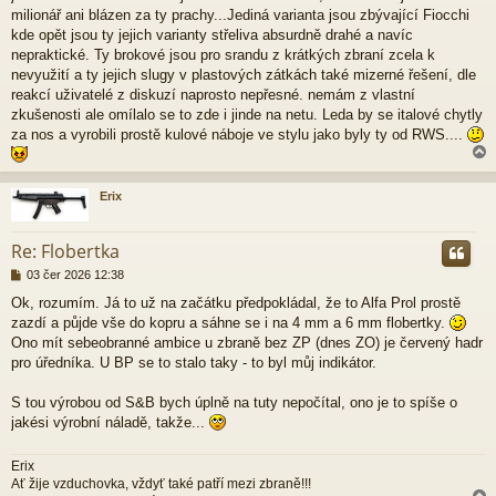
milionář ani blázen za ty prachy...Jediná varianta jsou zbývající Fiocchi
kde opět jsou ty jejich varianty střeliva absurdně drahé a navíc
nepraktické. Ty brokové jsou pro srandu z krátkých zbraní zcela k
nevyužití a ty jejich slugy v plastových zátkách také mizerné řešení, dle
reakcí uživatelé z diskuzí naprosto nepřesné. nemám z vlastní
zkušenosti ale omílalo se to zde i jinde na netu. Leda by se italové chytly
za nos a vyrobili prostě kulové náboje ve stylu jako byly ty od RWS....
Erix
r
Re: Flobertka
P
03 čer 2026 12:38
ř
Ok, rozumím. Já to už na začátku předpokládal, že to Alfa Prol prostě
í
zazdí a půjde vše do kopru a sáhne se i na 4 mm a 6 mm flobertky.
s
p
Ono mít sebeobranné ambice u zbraně bez ZP (dnes ZO) je červený hadr
ě
pro úředníka. U BP se to stalo taky - to byl můj indikátor.
v
e
S tou výrobou od S&B bych úplně na tuty nepočítal, ono je to spíše o
k
jakési výrobní náladě, takže...
Erix
Ať žije vzduchovka, vždyť také patří mezi zbraně!!!