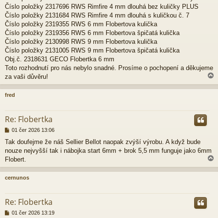
Číslo položky 2317696 RWS Rimfire 4 mm dlouhá bez kuličky PLUS
Číslo položky 2131684 RWS Rimfire 4 mm dlouhá s kuličkou č. 7
Číslo položky 2319355 RWS 6 mm Flobertova kulička
Číslo položky 2319356 RWS 6 mm Flobertova špičatá kulička
Číslo položky 2130998 RWS 9 mm Flobertova kulička
Číslo položky 2131005 RWS 9 mm Flobertova špičatá kulička
Obj.č. 2318631 GECO Flobertka 6 mm
Toto rozhodnutí pro nás nebylo snadné. Prosíme o pochopení a děkujeme
za vaši důvěru!
fred
r
Re: Flobertka
P
01 čer 2026 13:06
ř
Tak doufejme že náš Sellier Bellot naopak zvýší výrobu. A když bude
í
nouze nejvyšší tak i nábojka start 6mm + brok 5,5 mm funguje jako 6mm
s
p
Flobert.
ě
v
cernunos
e
k
r
Re: Flobertka
P
01 čer 2026 13:19