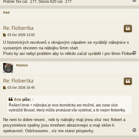
Pistole Tex cal. .177, Slávia 620 cal. .177
fred
r
Re: Flobertka
P
03 čer 2026 13:02
ř
U historických revolverů s okrajovým zápalem se vyrábějí nábojnice s
í
vyoseným otvorem na nábojku 6mm start.
s
p
Proto by asi nebyl problém aby to někdo začal vyrábět i pro 9mm Flobert
ě
v
therion
e
k
r
Re: Flobertka
P
03 čer 2026 16:45
ř
í
Erix
píše:
↑
s
Řešení brok + nábojka je sice teoreticky asi možné, ale zase více
p
vydráždí Brusel, který může prokázat vše vysbírat, a to nejen flobertky.
ě
v
Ne neni to dobre reseni , neb ty nabojky maji jinou sloz nez flobert a
e
k
povystrelove spaliny jsou mnohem abrazivnejsi a maji sklon k
spekavosti. Odzkouseno , viz me starsi prispevky.