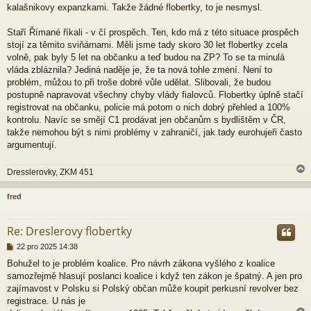
kalašnikovy expanzkami. Takže žádné flobertky, to je nesmysl.
Staří Římané říkali - v čí prospěch. Ten, kdo má z této situace prospěch
stojí za těmito sviňárnami. Měli jsme tady skoro 30 let flobertky zcela
volně, pak byly 5 let na občanku a teď budou na ZP? To se ta minulá
vláda zbláznila? Jediná naděje je, že ta nová tohle zmėní. Není to
problém, můžou to při troše dobré vůle udělat. Slibovali, že budou
postupně napravovat všechny chyby vlády fialovců. Flobertky úplně stačí
registrovat na občanku, policie má potom o nich dobrý přehled a 100%
kontrolu. Navíc se smějí C1 prodávat jen občanům s bydlištěm v ČR,
takže nemohou být s nimi problémy v zahraničí, jak tady eurohujeři často
argumentují.
Dresslerovky, ZKM 451
fred
r
Re: Dreslerovy flobertky
P
22 pro 2025 14:38
ř
Bohužel to je problém koalice. Pro návrh zákona vyšlého z koalice
í
samozřejmě hlasují poslanci koalice i když ten zákon je špatný. A jen pro
s
p
zajímavost v Polsku si Polský občan může koupit perkusní revolver bez
ě
registrace. U nás je
v