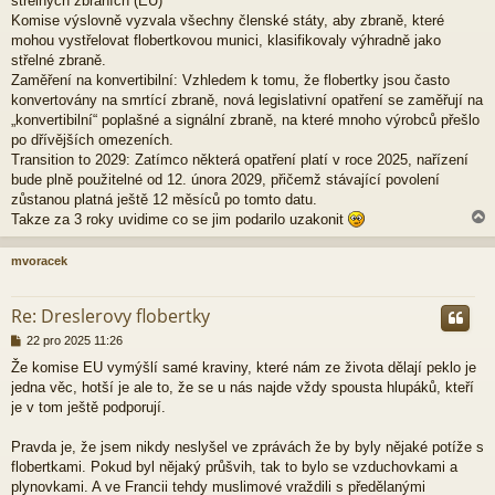
střelných zbraních (EU)
Komise výslovně vyzvala všechny členské státy, aby zbraně, které
mohou vystřelovat flobertkovou munici, klasifikovaly výhradně jako
střelné zbraně.
Zaměření na konvertibilní: Vzhledem k tomu, že flobertky jsou často
konvertovány na smrtící zbraně, nová legislativní opatření se zaměřují na
„konvertibilní“ poplašné a signální zbraně, na které mnoho výrobců přešlo
po dřívějších omezeních.
Transition to 2029: Zatímco některá opatření platí v roce 2025, nařízení
bude plně použitelné od 12. února 2029, přičemž stávající povolení
zůstanou platná ještě 12 měsíců po tomto datu.
Takze za 3 roky uvidime co se jim podarilo uzakonit
mvoracek
r
Re: Dreslerovy flobertky
P
22 pro 2025 11:26
ř
Že komise EU vymýšlí samé kraviny, které nám ze života dělají peklo je
í
jedna věc, hotší je ale to, že se u nás najde vždy spousta hlupáků, kteří
s
p
je v tom ještě podporují.
ě
v
Pravda je, že jsem nikdy neslyšel ve zprávách že by byly nějaké potíže s
e
flobertkami. Pokud byl nějaký průšvih, tak to bylo se vzduchovkami a
k
plynovkami. A ve Francii tehdy muslimové vraždili s předělanými