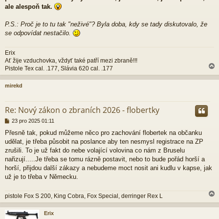
ale alespoň tak.
P.S.: Proč je to tu tak "neživé"? Byla doba, kdy se tady diskutovalo, že
se odpovídat nestačilo.
Erix
Ať žije vzduchovka, vždyť také patří mezi zbraně!!!
Pistole Tex cal. .177, Slávia 620 cal. .177
mirekd
r
Re: Nový zákon o zbraních 2026 - flobertky
P
23 pro 2025 01:11
ř
Přesně tak, pokud můžeme něco pro zachování flobertek na občanku
í
udělat, je třeba působit na poslance aby ten nesmysl registrace na ZP
s
p
zrušili. To je už fakt do nebe volající volovina co nám z Bruselu
ě
nařizují.....Je třeba se tomu rázně postavit, nebo to bude pořád horší a
v
horší, přijdou další zákazy a nebudeme moct nosit ani kudlu v kapse, jak
e
už je to třeba v Německu.
k
pistole Fox S 200, King Cobra, Fox Special, derringer Rex L
Erix