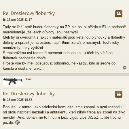
r
Re: Dreslerovy flobertky
P
16 pro 2025 11:17
ř
Tady se řeší proč budou flobertky na ZP, ale asi si někdo v EU a podobně
í
neuvědomuje ,že jejich důvody jsou nesmysl.
s
p
Měli by si uvědomit,z jakých materiálů jsou většinou plynovky a flobertky
ě
dělány a upravit je na ostrou, např. 9mm zbraň je nesmysl. Technicky
v
nemůže ty tlaky vydržet.
e
S malorážkou asi teroristé operovat nebudou a i u těch by většina
k
flobertek nedopadla dobře.
Prostě vše by měli posuzovat odborníci, né každý, kdo si sedne do
kanclu a dostane funkci.
Erix
r
Re: Dreslerovy flobertky
P
16 pro 2025 18:58
ř
Bohužel, v tomto, jako střelecká komunita jsme zaspali a nyní rozhodují
í
od stolu naprostí neznalci a antitalenti, kteří nikdy třeba ani zbraň na živo
s
p
neviděli. Ano, doháníme to hnutím Lex, Ligou Libe, ASSZ,.., ale trochu
ě
pozdě.
v