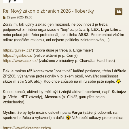
r
Re: Nový zákon o zbraních 2026 - flobertky
P
29 pro 2025 15:53
ř
Zdravím, tak úplný základ (jen možnost, ne povinnost) je třeba
í
podporovat zmíněné organizace v "boji" za práva, tj.
LEX, Ligu Libe
a
s
p
nebo pokud jste třeba profesionál, tak i třeba
ASSZ.
Pro orientaci vložím
ě
odkaz (nedělám reklamu, ani nejsem politicky zainteresován,...).
v
e
https://gunlex.cz/
("dobrá duše je třeba p. Engelmajer)
k
https://ligalibe.cz/
(velice aktivní je p. Černý)
https://www.assz.cz/
(založeno z iniciativy p. Charváta, Hard Task)
Pak je možno též kontaktovat "pozitivně" laděné poslance, třeba i držitele
ZP(ZO), významné profesionály v blízkém okolí, vytvářet součinnost
skrze místní SSK atd.). Kdo chce způsob na míru sobě jistě najde.
Konec konců, aktivní by měli být i zdejší aktivní sportovci, např.
Kubajzz
(p. Vichr - HFT závody),
Alexxxus
(p. Cihlář, guru přes nejen
vzduchovky).
Myslím, že by bylo možno oslovit i pana
Vargu
(vážený odborník na
sportovní střelbu a vybavení) a další.
Níže opět odkazy pro orientaci:
https://www.fieldtarget.cz/cs/