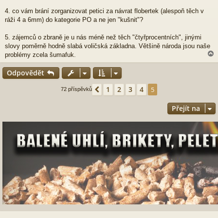
4. co vám brání zorganizovat petici za návrat flobertek (alespoň těch v
ráži 4 a 6mm) do kategorie PO a ne jen "kušnit"?
5. zájemců o zbraně je u nás méně než těch "čtyřprocentních", jinými
slovy poměrně hodně slabá voličská základna. Většině národa jsou naše
problémy zcela šumafuk.
Odpovědět
r
1
2
3
4
Předchozí
5
72 příspěvků
Přejít na