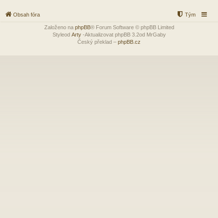
Obsah fóra
Tým
Založeno na
phpBB
® Forum Software © phpBB Limited
Styleod
Arty
-Aktualizovat phpBB 3.2od MrGaby
Český překlad –
phpBB.cz