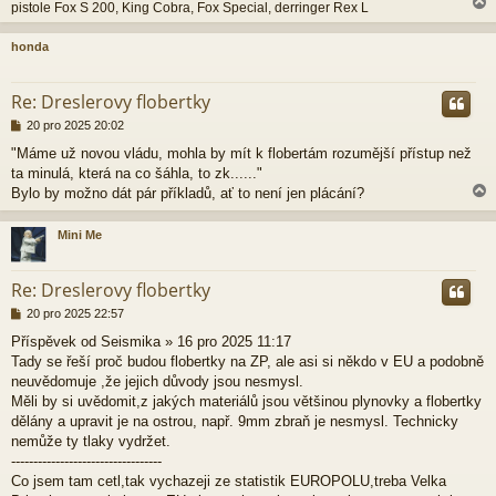
pistole Fox S 200, King Cobra, Fox Special, derringer Rex L
honda
r
Re: Dreslerovy flobertky
P
20 pro 2025 20:02
ř
"Máme už novou vládu, mohla by mít k flobertám rozumější přístup než
í
ta minulá, která na co šáhla, to zk......"
s
p
Bylo by možno dát pár příkladů, ať to není jen plácání?
ě
v
Mini Me
e
k
r
Re: Dreslerovy flobertky
P
20 pro 2025 22:57
ř
Příspěvek od Seismika » 16 pro 2025 11:17
í
Tady se řeší proč budou flobertky na ZP, ale asi si někdo v EU a podobně
s
p
neuvědomuje ,že jejich důvody jsou nesmysl.
ě
Měli by si uvědomit,z jakých materiálů jsou většinou plynovky a flobertky
v
dělány a upravit je na ostrou, např. 9mm zbraň je nesmysl. Technicky
e
nemůže ty tlaky vydržet.
k
----------------------------------
Co jsem tam cetl,tak vychazeji ze statistik EUROPOLU,treba Velka