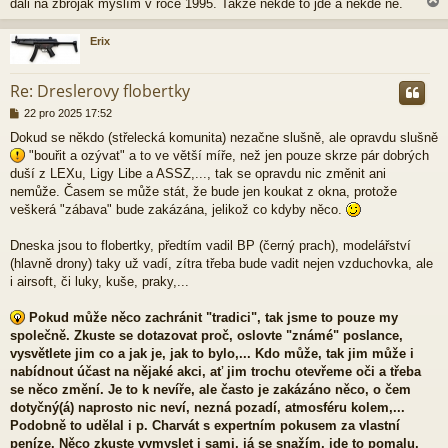
dali na zbroják myslím v roce 1995. Takže někde to jde a někde ne.
e
k
Erix
r
Re: Dreslerovy flobertky
P
22 pro 2025 17:52
ř
Dokud se někdo (střelecká komunita) nezačne slušně, ale opravdu slušně
í
"bouřit a ozývat" a to ve větší míře, než jen pouze skrze pár dobrých
s
p
duší z LEXu, Ligy Libe a ASSZ,..., tak se opravdu nic změnit ani
ě
nemůže. Časem se může stát, že bude jen koukat z okna, protože
v
veškerá "zábava" bude zakázána, jelikož co kdyby něco.
e
k
Dneska jsou to flobertky, předtím vadil BP (černý prach), modelářství
(hlavně drony) taky už vadí, zítra třeba bude vadit nejen vzduchovka, ale
i airsoft, či luky, kuše, praky,...
Pokud může něco zachránit "tradici", tak jsme to pouze my
společně. Zkuste se dotazovat proč, oslovte "známé" poslance,
vysvětlete jim co a jak je, jak to bylo,... Kdo může, tak jim může i
nabídnout účast na nějaké akci, ať jim trochu otevřeme oči a třeba
se něco změní. Je to k nevíře, ale často je zakázáno něco, o čem
dotyčný(á) naprosto nic neví, nezná pozadí, atmosféru kolem,...
Podobně to udělal i p. Charvát s expertním pokusem za vlastní
peníze. Něco zkuste vymyslet i sami, já se snažím, jde to pomalu,