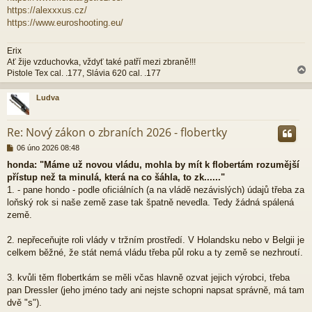
https://alexxxus.cz/
https://www.euroshooting.eu/
Erix
Ať žije vzduchovka, vždyť také patří mezi zbraně!!!
Pistole Tex cal. .177, Slávia 620 cal. .177
Ludva
r
Re: Nový zákon o zbraních 2026 - flobertky
P
06 úno 2026 08:48
ř
honda: "Máme už novou vládu, mohla by mít k flobertám rozumější
í
přístup než ta minulá, která na co šáhla, to zk......"
s
p
1. - pane hondo - podle oficiálních (a na vládě nezávislých) údajů třeba za
ě
loňský rok si naše země zase tak špatně nevedla. Tedy žádná spálená
v
země.
e
k
2. nepřeceňujte roli vlády v tržním prostředí. V Holandsku nebo v Belgii je
celkem běžné, že stát nemá vládu třeba půl roku a ty země se nezhroutí.
3. kvůli těm flobertkám se měli včas hlavně ozvat jejich výrobci, třeba
pan Dressler (jeho jméno tady ani nejste schopni napsat správně, má tam
dvě "s").