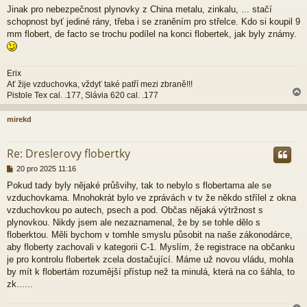
e
Jinak pro nebezpečnost plynovky z China metalu, zinkalu, ... stačí
k
schopnost byť jediné rány, třeba i se zraněním pro střelce. Kdo si koupil 9
mm flobert, de facto se trochu podílel na konci flobertek, jak byly známy.
Erix
Ať žije vzduchovka, vždyť také patří mezi zbraně!!!
Pistole Tex cal. .177, Slávia 620 cal. .177
mirekd
r
Re: Dreslerovy flobertky
P
20 pro 2025 11:16
ř
Pokud tady byly nějaké průšvihy, tak to nebylo s flobertama ale se
í
vzduchovkama. Mnohokrát bylo ve zprávách v tv že někdo střílel z okna
s
p
vzduchovkou po autech, psech a pod. Občas nějaká výtržnost s
ě
plynovkou. Nikdy jsem ale nezaznamenal, že by se tohle dělo s
v
floberktou. Měli bychom v tomhle smyslu působit na naše zákonodárce,
e
aby floberty zachovali v kategorii C-1. Myslím, že registrace na občanku
k
je pro kontrolu flobertek zcela dostačující. Máme už novou vládu, mohla
by mít k flobertám rozumější přístup než ta minulá, která na co šáhla, to
zk......