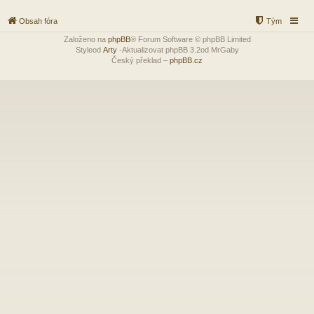
Obsah fóra
Tým
Založeno na
phpBB
® Forum Software © phpBB Limited
Styleod
Arty
-Aktualizovat phpBB 3.2od MrGaby
Český překlad –
phpBB.cz