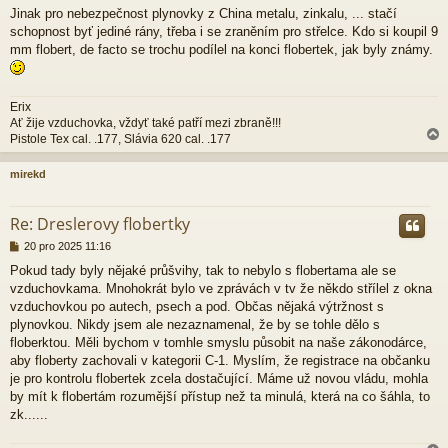
e
Jinak pro nebezpečnost plynovky z China metalu, zinkalu, ... stačí
k
schopnost byť jediné rány, třeba i se zraněním pro střelce. Kdo si koupil 9
mm flobert, de facto se trochu podílel na konci flobertek, jak byly známy.
Erix
Ať žije vzduchovka, vždyť také patří mezi zbraně!!!
Pistole Tex cal. .177, Slávia 620 cal. .177
mirekd
r
Re: Dreslerovy flobertky
P
20 pro 2025 11:16
ř
Pokud tady byly nějaké průšvihy, tak to nebylo s flobertama ale se
í
vzduchovkama. Mnohokrát bylo ve zprávách v tv že někdo střílel z okna
s
p
vzduchovkou po autech, psech a pod. Občas nějaká výtržnost s
ě
plynovkou. Nikdy jsem ale nezaznamenal, že by se tohle dělo s
v
floberktou. Měli bychom v tomhle smyslu působit na naše zákonodárce,
e
aby floberty zachovali v kategorii C-1. Myslím, že registrace na občanku
k
je pro kontrolu flobertek zcela dostačující. Máme už novou vládu, mohla
by mít k flobertám rozumější přístup než ta minulá, která na co šáhla, to
zk......