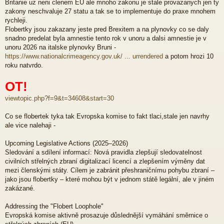
Britanie uz neni clenem EU ale mnoho zakonu je stale provazanych jen ty
zakony neschvaluje 27 statu a tak se to implementuje do praxe mnohem
rychleji.
Flobertky jsou zakazany jeste pred Brexitem a na plynovky co se daly
snadno predelat byla amnestie tento rok v unoru a dalsi amnestie je v
unoru 2026 na italske plynovky Bruni -
https://www.nationalcrimeagency.gov.uk/ ... urrendered
a potom hrozi 10
roku natvrdo.
OT!
viewtopic.php?f=9&t=34608&start=30
Co se flobertek tyka tak Evropska komise to fakt tlaci,stale jen navrhy
ale vice nalehaji -
Upcoming Legislative Actions (2025–2026)
Sledování a sdílení informací: Nová pravidla zlepšují sledovatelnost
civilních střelných zbraní digitalizací licencí a zlepšením výměny dat
mezi členskými státy. Cílem je zabránit přeshraničnímu pohybu zbraní –
jako jsou flobertky – které mohou být v jednom státě legální, ale v jiném
zakázané.
Addressing the "Flobert Loophole"
Evropská komise aktivně prosazuje důslednější vymáhání směrnice o