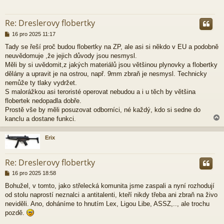
r
Re: Dreslerovy flobertky
P
16 pro 2025 11:17
ř
Tady se řeší proč budou flobertky na ZP, ale asi si někdo v EU a podobně
í
neuvědomuje ,že jejich důvody jsou nesmysl.
s
p
Měli by si uvědomit,z jakých materiálů jsou většinou plynovky a flobertky
ě
dělány a upravit je na ostrou, např. 9mm zbraň je nesmysl. Technicky
v
nemůže ty tlaky vydržet.
e
S malorážkou asi teroristé operovat nebudou a i u těch by většina
k
flobertek nedopadla dobře.
Prostě vše by měli posuzovat odborníci, né každý, kdo si sedne do
kanclu a dostane funkci.
Erix
r
Re: Dreslerovy flobertky
P
16 pro 2025 18:58
ř
Bohužel, v tomto, jako střelecká komunita jsme zaspali a nyní rozhodují
í
od stolu naprostí neznalci a antitalenti, kteří nikdy třeba ani zbraň na živo
s
p
neviděli. Ano, doháníme to hnutím Lex, Ligou Libe, ASSZ,.., ale trochu
ě
pozdě.
v