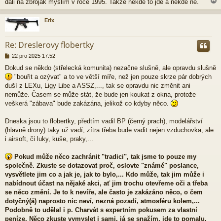
dali na zbroják myslím v roce 1995. Takže někde to jde a někde ne.
e
k
Erix
r
Re: Dreslerovy flobertky
P
22 pro 2025 17:52
ř
Dokud se někdo (střelecká komunita) nezačne slušně, ale opravdu slušně
í
"bouřit a ozývat" a to ve větší míře, než jen pouze skrze pár dobrých
s
p
duší z LEXu, Ligy Libe a ASSZ,..., tak se opravdu nic změnit ani
ě
nemůže. Časem se může stát, že bude jen koukat z okna, protože
v
veškerá "zábava" bude zakázána, jelikož co kdyby něco.
e
k
Dneska jsou to flobertky, předtím vadil BP (černý prach), modelářství
(hlavně drony) taky už vadí, zítra třeba bude vadit nejen vzduchovka, ale
i airsoft, či luky, kuše, praky,...
Pokud může něco zachránit "tradici", tak jsme to pouze my
společně. Zkuste se dotazovat proč, oslovte "známé" poslance,
vysvětlete jim co a jak je, jak to bylo,... Kdo může, tak jim může i
nabídnout účast na nějaké akci, ať jim trochu otevřeme oči a třeba
se něco změní. Je to k nevíře, ale často je zakázáno něco, o čem
dotyčný(á) naprosto nic neví, nezná pozadí, atmosféru kolem,...
Podobně to udělal i p. Charvát s expertním pokusem za vlastní
peníze. Něco zkuste vymyslet i sami, já se snažím, jde to pomalu,