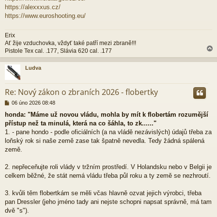
https://alexxxus.cz/
https://www.euroshooting.eu/
Erix
Ať žije vzduchovka, vždyť také patří mezi zbraně!!!
Pistole Tex cal. .177, Slávia 620 cal. .177
Ludva
r
Re: Nový zákon o zbraních 2026 - flobertky
P
06 úno 2026 08:48
ř
honda: "Máme už novou vládu, mohla by mít k flobertám rozumější
í
přístup než ta minulá, která na co šáhla, to zk......"
s
p
1. - pane hondo - podle oficiálních (a na vládě nezávislých) údajů třeba za
ě
loňský rok si naše země zase tak špatně nevedla. Tedy žádná spálená
v
země.
e
k
2. nepřeceňujte roli vlády v tržním prostředí. V Holandsku nebo v Belgii je
celkem běžné, že stát nemá vládu třeba půl roku a ty země se nezhroutí.
3. kvůli těm flobertkám se měli včas hlavně ozvat jejich výrobci, třeba
pan Dressler (jeho jméno tady ani nejste schopni napsat správně, má tam
dvě "s").