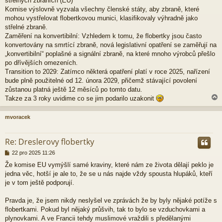
střelných zbraních (EU)
Komise výslovně vyzvala všechny členské státy, aby zbraně, které
mohou vystřelovat flobertkovou munici, klasifikovaly výhradně jako
střelné zbraně.
Zaměření na konvertibilní: Vzhledem k tomu, že flobertky jsou často
konvertovány na smrtící zbraně, nová legislativní opatření se zaměřují na
„konvertibilní“ poplašné a signální zbraně, na které mnoho výrobců přešlo
po dřívějších omezeních.
Transition to 2029: Zatímco některá opatření platí v roce 2025, nařízení
bude plně použitelné od 12. února 2029, přičemž stávající povolení
zůstanou platná ještě 12 měsíců po tomto datu.
Takze za 3 roky uvidime co se jim podarilo uzakonit
mvoracek
r
Re: Dreslerovy flobertky
P
22 pro 2025 11:26
ř
Že komise EU vymýšlí samé kraviny, které nám ze života dělají peklo je
í
jedna věc, hotší je ale to, že se u nás najde vždy spousta hlupáků, kteří
s
p
je v tom ještě podporují.
ě
v
Pravda je, že jsem nikdy neslyšel ve zprávách že by byly nějaké potíže s
e
flobertkami. Pokud byl nějaký průšvih, tak to bylo se vzduchovkami a
k
plynovkami. A ve Francii tehdy muslimové vraždili s předělanými