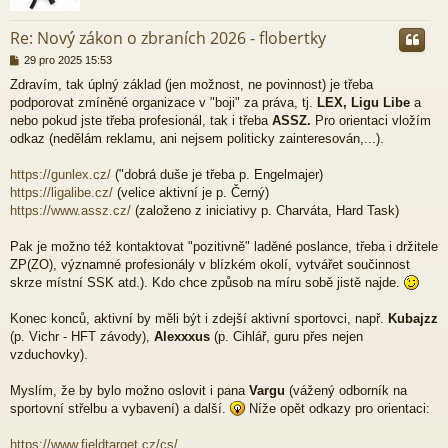
r
Re: Nový zákon o zbraních 2026 - flobertky
P
29 pro 2025 15:53
ř
Zdravím, tak úplný základ (jen možnost, ne povinnost) je třeba
í
podporovat zmíněné organizace v "boji" za práva, tj.
LEX, Ligu Libe
a
s
p
nebo pokud jste třeba profesionál, tak i třeba
ASSZ.
Pro orientaci vložím
ě
odkaz (nedělám reklamu, ani nejsem politicky zainteresován,...).
v
e
https://gunlex.cz/
("dobrá duše je třeba p. Engelmajer)
k
https://ligalibe.cz/
(velice aktivní je p. Černý)
https://www.assz.cz/
(založeno z iniciativy p. Charváta, Hard Task)
Pak je možno též kontaktovat "pozitivně" laděné poslance, třeba i držitele
ZP(ZO), významné profesionály v blízkém okolí, vytvářet součinnost
skrze místní SSK atd.). Kdo chce způsob na míru sobě jistě najde.
Konec konců, aktivní by měli být i zdejší aktivní sportovci, např.
Kubajzz
(p. Vichr - HFT závody),
Alexxxus
(p. Cihlář, guru přes nejen
vzduchovky).
Myslím, že by bylo možno oslovit i pana
Vargu
(vážený odborník na
sportovní střelbu a vybavení) a další.
Níže opět odkazy pro orientaci:
https://www.fieldtarget.cz/cs/