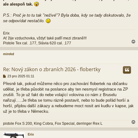
ale alespoň tak.
P.S.: Proč je to tu tak "neživé"? Byla doba, kdy se tady diskutovalo, že
se odpovídat nestačilo.
Erix
Ať žije vzduchovka, vždyť také patří mezi zbraně!!!
Pistole Tex cal. .177, Slávia 620 cal. .177
mirekd
r
Re: Nový zákon o zbraních 2026 - flobertky
P
23 pro 2025 01:11
ř
Přesně tak, pokud můžeme něco pro zachování flobertek na občanku
í
udělat, je třeba působit na poslance aby ten nesmysl registrace na ZP
s
p
zrušili. To je už fakt do nebe volající volovina co nám z Bruselu
ě
nařizují.....Je třeba se tomu rázně postavit, nebo to bude pořád horší a
v
horší, přijdou další zákazy a nebudeme moct nosit ani kudlu v kapse, jak
e
už je to třeba v Německu.
k
pistole Fox S 200, King Cobra, Fox Special, derringer Rex L
Erix