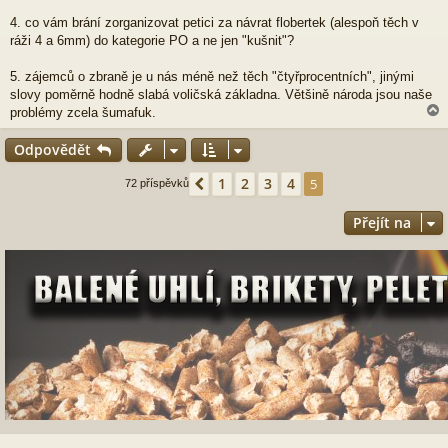
4. co vám brání zorganizovat petici za návrat flobertek (alespoň těch v
ráži 4 a 6mm) do kategorie PO a ne jen "kušnit"?
5. zájemců o zbraně je u nás méně než těch "čtyřprocentních", jinými
slovy poměrně hodně slabá voličská základna. Většině národa jsou naše
problémy zcela šumafuk.
Odpovědět
r
1
2
3
4
Předchozí
5
72 příspěvků
Přejít na