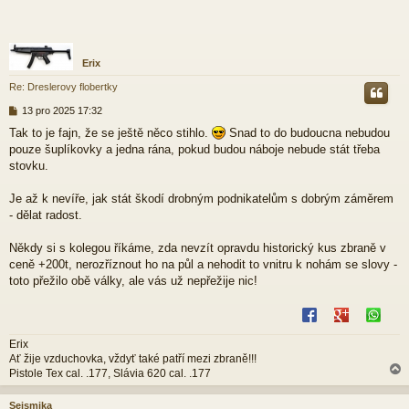
Erix
Re: Dreslerovy flobertky
P
13 pro 2025 17:32
ř
Tak to je fajn, že se ještě něco stihlo.
Snad to do budoucna nebudou
í
pouze šuplíkovky a jedna rána, pokud budou náboje nebude stát třeba
s
p
stovku.
ě
v
Je až k nevíře, jak stát škodí drobným podnikatelům s dobrým záměrem
e
- dělat radost.
k
Někdy si s kolegou říkáme, zda nevzít opravdu historický kus zbraně v
ceně +200t, nerozříznout ho na půl a nehodit to vnitru k nohám se slovy -
toto přežilo obě války, ale vás už nepřežije nic!
Erix
Ať žije vzduchovka, vždyť také patří mezi zbraně!!!
Pistole Tex cal. .177, Slávia 620 cal. .177
Seismika