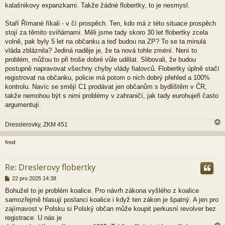
kalašnikovy expanzkami. Takže žádné flobertky, to je nesmysl.
Staří Římané říkali - v čí prospěch. Ten, kdo má z této situace prospěch
stojí za těmito sviňárnami. Měli jsme tady skoro 30 let flobertky zcela
volně, pak byly 5 let na občanku a teď budou na ZP? To se ta minulá
vláda zbláznila? Jediná naděje je, že ta nová tohle zmėní. Není to
problém, můžou to při troše dobré vůle udělat. Slibovali, že budou
postupně napravovat všechny chyby vlády fialovců. Flobertky úplně stačí
registrovat na občanku, policie má potom o nich dobrý přehled a 100%
kontrolu. Navíc se smějí C1 prodávat jen občanům s bydlištěm v ČR,
takže nemohou být s nimi problémy v zahraničí, jak tady eurohujeři často
argumentují.
Dresslerovky, ZKM 451
fred
r
Re: Dreslerovy flobertky
P
22 pro 2025 14:38
ř
Bohužel to je problém koalice. Pro návrh zákona vyšlého z koalice
í
samozřejmě hlasují poslanci koalice i když ten zákon je špatný. A jen pro
s
p
zajímavost v Polsku si Polský občan může koupit perkusní revolver bez
ě
registrace. U nás je
v