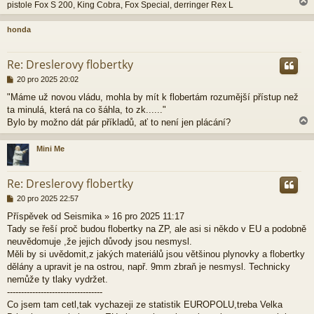
pistole Fox S 200, King Cobra, Fox Special, derringer Rex L
honda
r
Re: Dreslerovy flobertky
P
20 pro 2025 20:02
ř
"Máme už novou vládu, mohla by mít k flobertám rozumější přístup než
í
ta minulá, která na co šáhla, to zk......"
s
p
Bylo by možno dát pár příkladů, ať to není jen plácání?
ě
v
Mini Me
e
k
r
Re: Dreslerovy flobertky
P
20 pro 2025 22:57
ř
Příspěvek od Seismika » 16 pro 2025 11:17
í
Tady se řeší proč budou flobertky na ZP, ale asi si někdo v EU a podobně
s
p
neuvědomuje ,že jejich důvody jsou nesmysl.
ě
Měli by si uvědomit,z jakých materiálů jsou většinou plynovky a flobertky
v
dělány a upravit je na ostrou, např. 9mm zbraň je nesmysl. Technicky
e
nemůže ty tlaky vydržet.
k
----------------------------------
Co jsem tam cetl,tak vychazeji ze statistik EUROPOLU,treba Velka