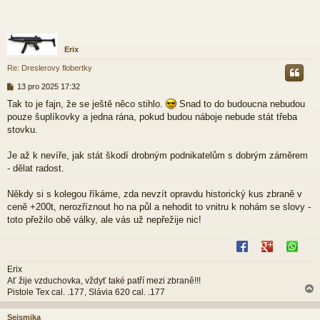
Erix
Re: Dreslerovy flobertky
P
13 pro 2025 17:32
ř
Tak to je fajn, že se ještě něco stihlo.
Snad to do budoucna nebudou
í
pouze šuplíkovky a jedna rána, pokud budou náboje nebude stát třeba
s
p
stovku.
ě
v
Je až k nevíře, jak stát škodí drobným podnikatelům s dobrým záměrem
e
- dělat radost.
k
Někdy si s kolegou říkáme, zda nevzít opravdu historický kus zbraně v
ceně +200t, nerozříznout ho na půl a nehodit to vnitru k nohám se slovy -
toto přežilo obě války, ale vás už nepřežije nic!
Erix
Ať žije vzduchovka, vždyť také patří mezi zbraně!!!
Pistole Tex cal. .177, Slávia 620 cal. .177
Seismika