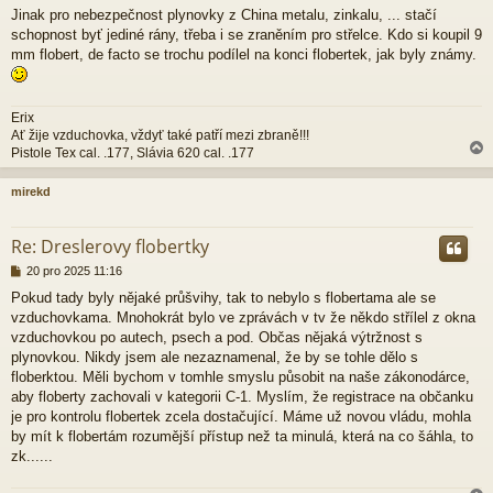
e
Jinak pro nebezpečnost plynovky z China metalu, zinkalu, ... stačí
k
schopnost byť jediné rány, třeba i se zraněním pro střelce. Kdo si koupil 9
mm flobert, de facto se trochu podílel na konci flobertek, jak byly známy.
Erix
Ať žije vzduchovka, vždyť také patří mezi zbraně!!!
Pistole Tex cal. .177, Slávia 620 cal. .177
mirekd
r
Re: Dreslerovy flobertky
P
20 pro 2025 11:16
ř
Pokud tady byly nějaké průšvihy, tak to nebylo s flobertama ale se
í
vzduchovkama. Mnohokrát bylo ve zprávách v tv že někdo střílel z okna
s
p
vzduchovkou po autech, psech a pod. Občas nějaká výtržnost s
ě
plynovkou. Nikdy jsem ale nezaznamenal, že by se tohle dělo s
v
floberktou. Měli bychom v tomhle smyslu působit na naše zákonodárce,
e
aby floberty zachovali v kategorii C-1. Myslím, že registrace na občanku
k
je pro kontrolu flobertek zcela dostačující. Máme už novou vládu, mohla
by mít k flobertám rozumější přístup než ta minulá, která na co šáhla, to
zk......