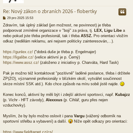
r
Re: Nový zákon o zbraních 2026 - flobertky
P
29 pro 2025 15:53
ř
Zdravím, tak úplný základ (jen možnost, ne povinnost) je třeba
í
podporovat zmíněné organizace v "boji" za práva, tj.
LEX, Ligu Libe
a
s
p
nebo pokud jste třeba profesionál, tak i třeba
ASSZ.
Pro orientaci vložím
ě
odkaz (nedělám reklamu, ani nejsem politicky zainteresován,...).
v
e
https://gunlex.cz/
("dobrá duše je třeba p. Engelmajer)
k
https://ligalibe.cz/
(velice aktivní je p. Černý)
https://www.assz.cz/
(založeno z iniciativy p. Charváta, Hard Task)
Pak je možno též kontaktovat "pozitivně" laděné poslance, třeba i držitele
ZP(ZO), významné profesionály v blízkém okolí, vytvářet součinnost
skrze místní SSK atd.). Kdo chce způsob na míru sobě jistě najde.
Konec konců, aktivní by měli být i zdejší aktivní sportovci, např.
Kubajzz
(p. Vichr - HFT závody),
Alexxxus
(p. Cihlář, guru přes nejen
vzduchovky).
Myslím, že by bylo možno oslovit i pana
Vargu
(vážený odborník na
sportovní střelbu a vybavení) a další.
Níže opět odkazy pro orientaci:
https://www.fieldtarget.cz/cs/