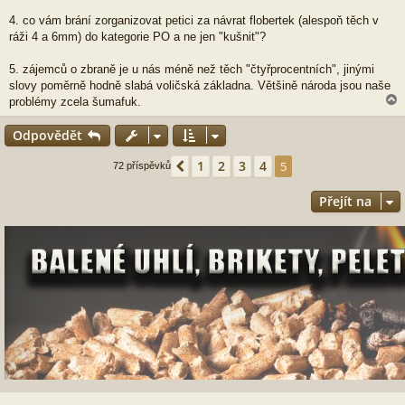
4. co vám brání zorganizovat petici za návrat flobertek (alespoň těch v
ráži 4 a 6mm) do kategorie PO a ne jen "kušnit"?
5. zájemců o zbraně je u nás méně než těch "čtyřprocentních", jinými
slovy poměrně hodně slabá voličská základna. Většině národa jsou naše
problémy zcela šumafuk.
Odpovědět
r
1
2
3
4
Předchozí
5
72 příspěvků
Přejít na