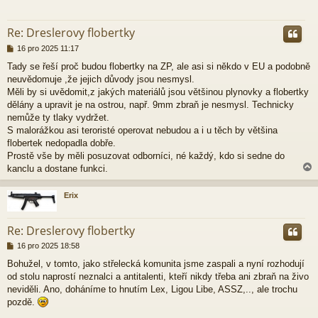
r
Re: Dreslerovy flobertky
P
16 pro 2025 11:17
ř
Tady se řeší proč budou flobertky na ZP, ale asi si někdo v EU a podobně
í
neuvědomuje ,že jejich důvody jsou nesmysl.
s
p
Měli by si uvědomit,z jakých materiálů jsou většinou plynovky a flobertky
ě
dělány a upravit je na ostrou, např. 9mm zbraň je nesmysl. Technicky
v
nemůže ty tlaky vydržet.
e
S malorážkou asi teroristé operovat nebudou a i u těch by většina
k
flobertek nedopadla dobře.
Prostě vše by měli posuzovat odborníci, né každý, kdo si sedne do
kanclu a dostane funkci.
Erix
r
Re: Dreslerovy flobertky
P
16 pro 2025 18:58
ř
Bohužel, v tomto, jako střelecká komunita jsme zaspali a nyní rozhodují
í
od stolu naprostí neznalci a antitalenti, kteří nikdy třeba ani zbraň na živo
s
p
neviděli. Ano, doháníme to hnutím Lex, Ligou Libe, ASSZ,.., ale trochu
ě
pozdě.
v