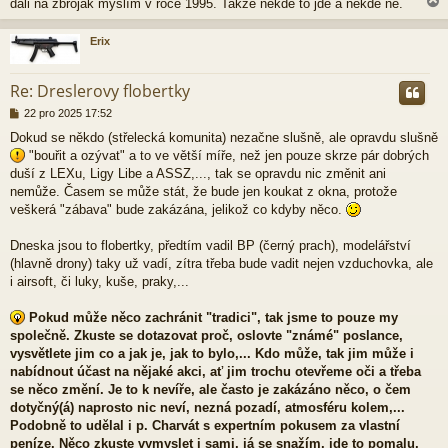
dali na zbroják myslím v roce 1995. Takže někde to jde a někde ne.
e
k
Erix
r
Re: Dreslerovy flobertky
P
22 pro 2025 17:52
ř
Dokud se někdo (střelecká komunita) nezačne slušně, ale opravdu slušně
í
"bouřit a ozývat" a to ve větší míře, než jen pouze skrze pár dobrých
s
p
duší z LEXu, Ligy Libe a ASSZ,..., tak se opravdu nic změnit ani
ě
nemůže. Časem se může stát, že bude jen koukat z okna, protože
v
veškerá "zábava" bude zakázána, jelikož co kdyby něco.
e
k
Dneska jsou to flobertky, předtím vadil BP (černý prach), modelářství
(hlavně drony) taky už vadí, zítra třeba bude vadit nejen vzduchovka, ale
i airsoft, či luky, kuše, praky,...
Pokud může něco zachránit "tradici", tak jsme to pouze my
společně. Zkuste se dotazovat proč, oslovte "známé" poslance,
vysvětlete jim co a jak je, jak to bylo,... Kdo může, tak jim může i
nabídnout účast na nějaké akci, ať jim trochu otevřeme oči a třeba
se něco změní. Je to k nevíře, ale často je zakázáno něco, o čem
dotyčný(á) naprosto nic neví, nezná pozadí, atmosféru kolem,...
Podobně to udělal i p. Charvát s expertním pokusem za vlastní
peníze. Něco zkuste vymyslet i sami, já se snažím, jde to pomalu,