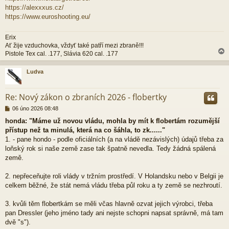
https://alexxxus.cz/
https://www.euroshooting.eu/
Erix
Ať žije vzduchovka, vždyť také patří mezi zbraně!!!
Pistole Tex cal. .177, Slávia 620 cal. .177
Ludva
r
Re: Nový zákon o zbraních 2026 - flobertky
P
06 úno 2026 08:48
ř
honda: "Máme už novou vládu, mohla by mít k flobertám rozumější
í
přístup než ta minulá, která na co šáhla, to zk......"
s
p
1. - pane hondo - podle oficiálních (a na vládě nezávislých) údajů třeba za
ě
loňský rok si naše země zase tak špatně nevedla. Tedy žádná spálená
v
země.
e
k
2. nepřeceňujte roli vlády v tržním prostředí. V Holandsku nebo v Belgii je
celkem běžné, že stát nemá vládu třeba půl roku a ty země se nezhroutí.
3. kvůli těm flobertkám se měli včas hlavně ozvat jejich výrobci, třeba
pan Dressler (jeho jméno tady ani nejste schopni napsat správně, má tam
dvě "s").