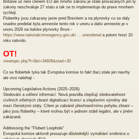
Britanie uz neni clenem EU ale mnoho zakonu je stale provazanych jen ty
zakony neschvaluje 27 statu a tak se to implementuje do praxe mnohem
rychleji.
Flobertky jsou zakazany jeste pred Brexitem a na plynovky co se daly
snadno predelat byla amnestie tento rok v unoru a dalsi amnestie je v
unoru 2026 na italske plynovky Bruni -
https://www.nationalcrimeagency.gov.uk/ ... urrendered
a potom hrozi 10
roku natvrdo.
OT!
viewtopic.php?f=9&t=34608&start=30
Co se flobertek tyka tak Evropska komise to fakt tlaci,stale jen navrhy
ale vice nalehaji -
Upcoming Legislative Actions (2025–2026)
Sledování a sdílení informací: Nová pravidla zlepšují sledovatelnost
civilních střelných zbraní digitalizací licencí a zlepšením výměny dat
mezi členskými státy. Cílem je zabránit přeshraničnímu pohybu zbraní –
jako jsou flobertky – které mohou být v jednom státě legální, ale v jiném
zakázané.
Addressing the "Flobert Loophole"
Evropská komise aktivně prosazuje důslednější vymáhání směrnice o