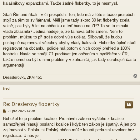
kalašnikovy expanzkami. Takže žádné flobertky, to je nesmysl.
Staří Římané říkali - v čí prospěch. Ten, kdo má z této situace prospěch
stojí za těmito sviňárnami. Měli jsme tady skoro 30 let flobertky zcela
volně, pak byly 5 let na občanku a teď budou na ZP? To se ta minulá
vláda zbláznila? Jediná naděje je, že ta nová tohle zmėní. Není to
problém, můžou to při troše dobré vůle udělat. Slibovali, že budou
postupně napravovat všechny chyby vlády fialovců. Flobertky úplně stačí
registrovat na občanku, policie má potom o nich dobrý přehled a 100%
kontrolu. Navíc se smějí C1 prodávat jen občanům s bydlištěm v ČR,
takže nemohou být s nimi problémy v zahraničí, jak tady eurohujeři často
argumentují.
Dresslerovky, ZKM 451
fred
r
Re: Dreslerovy flobertky
P
22 pro 2025 14:38
ř
Bohužel to je problém koalice. Pro návrh zákona vyšlého z koalice
í
samozřejmě hlasují poslanci koalice i když ten zákon je špatný. A jen pro
s
p
zajímavost v Polsku si Polský občan může koupit perkusní revolver bez
ě
registrace. U nás je
v