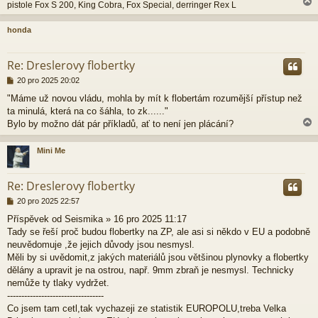
pistole Fox S 200, King Cobra, Fox Special, derringer Rex L
honda
r
Re: Dreslerovy flobertky
P
20 pro 2025 20:02
ř
"Máme už novou vládu, mohla by mít k flobertám rozumější přístup než
í
ta minulá, která na co šáhla, to zk......"
s
p
Bylo by možno dát pár příkladů, ať to není jen plácání?
ě
v
Mini Me
e
k
r
Re: Dreslerovy flobertky
P
20 pro 2025 22:57
ř
Příspěvek od Seismika » 16 pro 2025 11:17
í
Tady se řeší proč budou flobertky na ZP, ale asi si někdo v EU a podobně
s
p
neuvědomuje ,že jejich důvody jsou nesmysl.
ě
Měli by si uvědomit,z jakých materiálů jsou většinou plynovky a flobertky
v
dělány a upravit je na ostrou, např. 9mm zbraň je nesmysl. Technicky
e
nemůže ty tlaky vydržet.
k
----------------------------------
Co jsem tam cetl,tak vychazeji ze statistik EUROPOLU,treba Velka