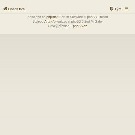
Obsah fóra
Tým
Založeno na
phpBB
® Forum Software © phpBB Limited
Styleod
Arty
-Aktualizovat phpBB 3.2od MrGaby
Český překlad –
phpBB.cz