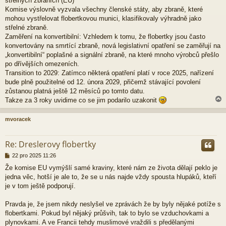
střelných zbraních (EU)
Komise výslovně vyzvala všechny členské státy, aby zbraně, které
mohou vystřelovat flobertkovou munici, klasifikovaly výhradně jako
střelné zbraně.
Zaměření na konvertibilní: Vzhledem k tomu, že flobertky jsou často
konvertovány na smrtící zbraně, nová legislativní opatření se zaměřují na
„konvertibilní“ poplašné a signální zbraně, na které mnoho výrobců přešlo
po dřívějších omezeních.
Transition to 2029: Zatímco některá opatření platí v roce 2025, nařízení
bude plně použitelné od 12. února 2029, přičemž stávající povolení
zůstanou platná ještě 12 měsíců po tomto datu.
Takze za 3 roky uvidime co se jim podarilo uzakonit
mvoracek
r
Re: Dreslerovy flobertky
P
22 pro 2025 11:26
ř
Že komise EU vymýšlí samé kraviny, které nám ze života dělají peklo je
í
jedna věc, hotší je ale to, že se u nás najde vždy spousta hlupáků, kteří
s
p
je v tom ještě podporují.
ě
v
Pravda je, že jsem nikdy neslyšel ve zprávách že by byly nějaké potíže s
e
flobertkami. Pokud byl nějaký průšvih, tak to bylo se vzduchovkami a
k
plynovkami. A ve Francii tehdy muslimové vraždili s předělanými