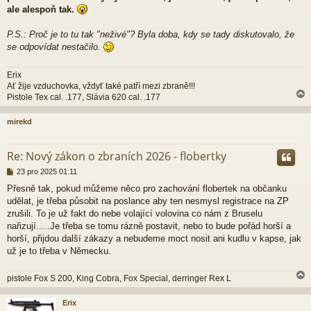
ale alespoň tak.
P.S.: Proč je to tu tak "neživé"? Byla doba, kdy se tady diskutovalo, že
se odpovídat nestačilo.
Erix
Ať žije vzduchovka, vždyť také patří mezi zbraně!!!
Pistole Tex cal. .177, Slávia 620 cal. .177
mirekd
r
Re: Nový zákon o zbraních 2026 - flobertky
P
23 pro 2025 01:11
ř
Přesně tak, pokud můžeme něco pro zachování flobertek na občanku
í
udělat, je třeba působit na poslance aby ten nesmysl registrace na ZP
s
p
zrušili. To je už fakt do nebe volající volovina co nám z Bruselu
ě
nařizují.....Je třeba se tomu rázně postavit, nebo to bude pořád horší a
v
horší, přijdou další zákazy a nebudeme moct nosit ani kudlu v kapse, jak
e
už je to třeba v Německu.
k
pistole Fox S 200, King Cobra, Fox Special, derringer Rex L
Erix