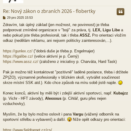
r
Re: Nový zákon o zbraních 2026 - flobertky
P
29 pro 2025 15:53
ř
Zdravím, tak úplný základ (jen možnost, ne povinnost) je třeba
í
podporovat zmíněné organizace v "boji" za práva, tj.
LEX, Ligu Libe
a
s
p
nebo pokud jste třeba profesionál, tak i třeba
ASSZ.
Pro orientaci vložím
ě
odkaz (nedělám reklamu, ani nejsem politicky zainteresován,...).
v
e
https://gunlex.cz/
("dobrá duše je třeba p. Engelmajer)
k
https://ligalibe.cz/
(velice aktivní je p. Černý)
https://www.assz.cz/
(založeno z iniciativy p. Charváta, Hard Task)
Pak je možno též kontaktovat "pozitivně" laděné poslance, třeba i držitele
ZP(ZO), významné profesionály v blízkém okolí, vytvářet součinnost
skrze místní SSK atd.). Kdo chce způsob na míru sobě jistě najde.
Konec konců, aktivní by měli být i zdejší aktivní sportovci, např.
Kubajzz
(p. Vichr - HFT závody),
Alexxxus
(p. Cihlář, guru přes nejen
vzduchovky).
Myslím, že by bylo možno oslovit i pana
Vargu
(vážený odborník na
sportovní střelbu a vybavení) a další.
Níže opět odkazy pro orientaci:
https://www.fieldtarget.cz/cs/