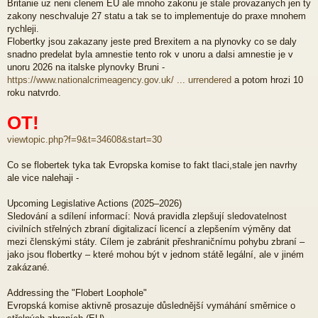
Britanie uz neni clenem EU ale mnoho zakonu je stale provazanych jen ty
zakony neschvaluje 27 statu a tak se to implementuje do praxe mnohem
rychleji.
Flobertky jsou zakazany jeste pred Brexitem a na plynovky co se daly
snadno predelat byla amnestie tento rok v unoru a dalsi amnestie je v
unoru 2026 na italske plynovky Bruni -
https://www.nationalcrimeagency.gov.uk/ ... urrendered
a potom hrozi 10
roku natvrdo.
OT!
viewtopic.php?f=9&t=34608&start=30
Co se flobertek tyka tak Evropska komise to fakt tlaci,stale jen navrhy
ale vice nalehaji -
Upcoming Legislative Actions (2025–2026)
Sledování a sdílení informací: Nová pravidla zlepšují sledovatelnost
civilních střelných zbraní digitalizací licencí a zlepšením výměny dat
mezi členskými státy. Cílem je zabránit přeshraničnímu pohybu zbraní –
jako jsou flobertky – které mohou být v jednom státě legální, ale v jiném
zakázané.
Addressing the "Flobert Loophole"
Evropská komise aktivně prosazuje důslednější vymáhání směrnice o