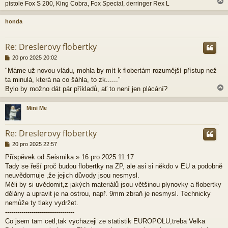
pistole Fox S 200, King Cobra, Fox Special, derringer Rex L
honda
r
Re: Dreslerovy flobertky
P
20 pro 2025 20:02
ř
"Máme už novou vládu, mohla by mít k flobertám rozumější přístup než
í
ta minulá, která na co šáhla, to zk......"
s
p
Bylo by možno dát pár příkladů, ať to není jen plácání?
ě
v
Mini Me
e
k
r
Re: Dreslerovy flobertky
P
20 pro 2025 22:57
ř
Příspěvek od Seismika » 16 pro 2025 11:17
í
Tady se řeší proč budou flobertky na ZP, ale asi si někdo v EU a podobně
s
p
neuvědomuje ,že jejich důvody jsou nesmysl.
ě
Měli by si uvědomit,z jakých materiálů jsou většinou plynovky a flobertky
v
dělány a upravit je na ostrou, např. 9mm zbraň je nesmysl. Technicky
e
nemůže ty tlaky vydržet.
k
----------------------------------
Co jsem tam cetl,tak vychazeji ze statistik EUROPOLU,treba Velka