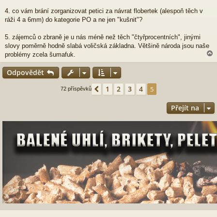
4. co vám brání zorganizovat petici za návrat flobertek (alespoň těch v
ráži 4 a 6mm) do kategorie PO a ne jen "kušnit"?
5. zájemců o zbraně je u nás méně než těch "čtyřprocentních", jinými
slovy poměrně hodně slabá voličská základna. Většině národa jsou naše
problémy zcela šumafuk.
Odpovědět
r
1
2
3
4
Předchozí
5
72 příspěvků
Přejít na