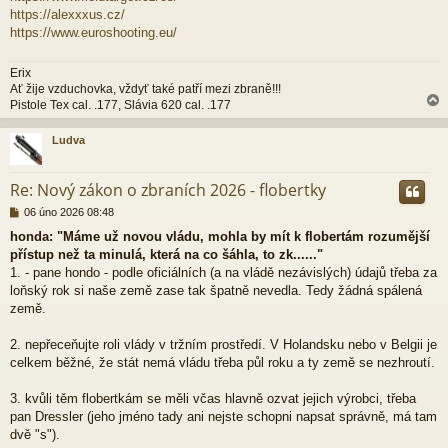
https://alexxxus.cz/
https://www.euroshooting.eu/
Erix
Ať žije vzduchovka, vždyť také patří mezi zbraně!!!
Pistole Tex cal. .177, Slávia 620 cal. .177
Ludva
r
Re: Nový zákon o zbraních 2026 - flobertky
P
06 úno 2026 08:48
ř
honda: "Máme už novou vládu, mohla by mít k flobertám rozumější
í
přístup než ta minulá, která na co šáhla, to zk......"
s
p
1. - pane hondo - podle oficiálních (a na vládě nezávislých) údajů třeba za
ě
loňský rok si naše země zase tak špatně nevedla. Tedy žádná spálená
v
země.
e
k
2. nepřeceňujte roli vlády v tržním prostředí. V Holandsku nebo v Belgii je
celkem běžné, že stát nemá vládu třeba půl roku a ty země se nezhroutí.
3. kvůli těm flobertkám se měli včas hlavně ozvat jejich výrobci, třeba
pan Dressler (jeho jméno tady ani nejste schopni napsat správně, má tam
dvě "s").