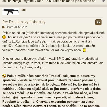
dali na zbroják myslím v roce 1995. Takže někde to jde a někde ne.
e
k
Erix
r
Re: Dreslerovy flobertky
P
22 pro 2025 17:52
ř
Dokud se někdo (střelecká komunita) nezačne slušně, ale opravdu slušně
í
"bouřit a ozývat" a to ve větší míře, než jen pouze skrze pár dobrých
s
p
duší z LEXu, Ligy Libe a ASSZ,..., tak se opravdu nic změnit ani
ě
nemůže. Časem se může stát, že bude jen koukat z okna, protože
v
veškerá "zábava" bude zakázána, jelikož co kdyby něco.
e
k
Dneska jsou to flobertky, předtím vadil BP (černý prach), modelářství
(hlavně drony) taky už vadí, zítra třeba bude vadit nejen vzduchovka, ale
i airsoft, či luky, kuše, praky,...
Pokud může něco zachránit "tradici", tak jsme to pouze my
společně. Zkuste se dotazovat proč, oslovte "známé" poslance,
vysvětlete jim co a jak je, jak to bylo,... Kdo může, tak jim může i
nabídnout účast na nějaké akci, ať jim trochu otevřeme oči a třeba
se něco změní. Je to k nevíře, ale často je zakázáno něco, o čem
dotyčný(á) naprosto nic neví, nezná pozadí, atmosféru kolem,...
Podobně to udělal i p. Charvát s expertním pokusem za vlastní
peníze. Něco zkuste vymyslet i sami, já se snažím, jde to pomalu,