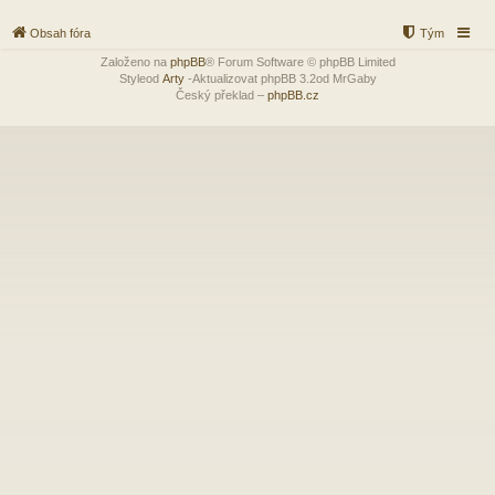
Obsah fóra
Tým
Založeno na
phpBB
® Forum Software © phpBB Limited
Styleod
Arty
-Aktualizovat phpBB 3.2od MrGaby
Český překlad –
phpBB.cz