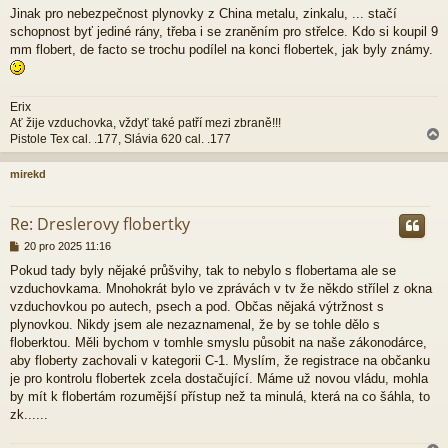
e
Jinak pro nebezpečnost plynovky z China metalu, zinkalu, ... stačí
k
schopnost byť jediné rány, třeba i se zraněním pro střelce. Kdo si koupil 9
mm flobert, de facto se trochu podílel na konci flobertek, jak byly známy.
Erix
Ať žije vzduchovka, vždyť také patří mezi zbraně!!!
Pistole Tex cal. .177, Slávia 620 cal. .177
mirekd
r
Re: Dreslerovy flobertky
P
20 pro 2025 11:16
ř
Pokud tady byly nějaké průšvihy, tak to nebylo s flobertama ale se
í
vzduchovkama. Mnohokrát bylo ve zprávách v tv že někdo střílel z okna
s
p
vzduchovkou po autech, psech a pod. Občas nějaká výtržnost s
ě
plynovkou. Nikdy jsem ale nezaznamenal, že by se tohle dělo s
v
floberktou. Měli bychom v tomhle smyslu působit na naše zákonodárce,
e
aby floberty zachovali v kategorii C-1. Myslím, že registrace na občanku
k
je pro kontrolu flobertek zcela dostačující. Máme už novou vládu, mohla
by mít k flobertám rozumější přístup než ta minulá, která na co šáhla, to
zk......