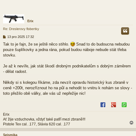
Erix
Re: Dreslerovy flobertky
P
13 pro 2025 17:32
ř
Tak to je fajn, že se ještě něco stihlo.
Snad to do budoucna nebudou
í
pouze šuplíkovky a jedna rána, pokud budou náboje nebude stát třeba
s
p
stovku.
ě
v
Je až k nevíře, jak stát škodí drobným podnikatelům s dobrým záměrem
e
- dělat radost.
k
Někdy si s kolegou říkáme, zda nevzít opravdu historický kus zbraně v
ceně +200t, nerozříznout ho na půl a nehodit to vnitru k nohám se slovy -
toto přežilo obě války, ale vás už nepřežije nic!
Erix
Ať žije vzduchovka, vždyť také patří mezi zbraně!!!
Pistole Tex cal. .177, Slávia 620 cal. .177
Seismika