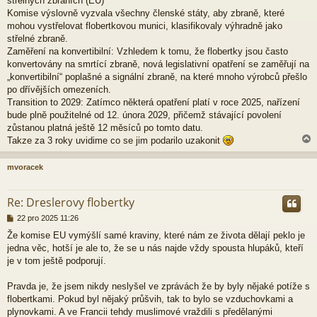
střelných zbraních (EU)
Komise výslovně vyzvala všechny členské státy, aby zbraně, které
mohou vystřelovat flobertkovou munici, klasifikovaly výhradně jako
střelné zbraně.
Zaměření na konvertibilní: Vzhledem k tomu, že flobertky jsou často
konvertovány na smrtící zbraně, nová legislativní opatření se zaměřují na
„konvertibilní“ poplašné a signální zbraně, na které mnoho výrobců přešlo
po dřívějších omezeních.
Transition to 2029: Zatímco některá opatření platí v roce 2025, nařízení
bude plně použitelné od 12. února 2029, přičemž stávající povolení
zůstanou platná ještě 12 měsíců po tomto datu.
Takze za 3 roky uvidime co se jim podarilo uzakonit
mvoracek
r
Re: Dreslerovy flobertky
P
22 pro 2025 11:26
ř
Že komise EU vymýšlí samé kraviny, které nám ze života dělají peklo je
í
jedna věc, hotší je ale to, že se u nás najde vždy spousta hlupáků, kteří
s
p
je v tom ještě podporují.
ě
v
Pravda je, že jsem nikdy neslyšel ve zprávách že by byly nějaké potíže s
e
flobertkami. Pokud byl nějaký průšvih, tak to bylo se vzduchovkami a
k
plynovkami. A ve Francii tehdy muslimové vraždili s předělanými