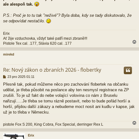
ale alespoň tak.
P.S.: Proč je to tu tak "neživé"? Byla doba, kdy se tady diskutovalo, že
se odpovídat nestačilo.
Erix
Ať žije vzduchovka, vždyť také patří mezi zbraně!!!
Pistole Tex cal. .177, Slávia 620 cal. .177
mirekd
r
Re: Nový zákon o zbraních 2026 - flobertky
P
23 pro 2025 01:11
ř
Přesně tak, pokud můžeme něco pro zachování flobertek na občanku
í
udělat, je třeba působit na poslance aby ten nesmysl registrace na ZP
s
p
zrušili. To je už fakt do nebe volající volovina co nám z Bruselu
ě
nařizují.....Je třeba se tomu rázně postavit, nebo to bude pořád horší a
v
horší, přijdou další zákazy a nebudeme moct nosit ani kudlu v kapse, jak
e
už je to třeba v Německu.
k
pistole Fox S 200, King Cobra, Fox Special, derringer Rex L
Erix