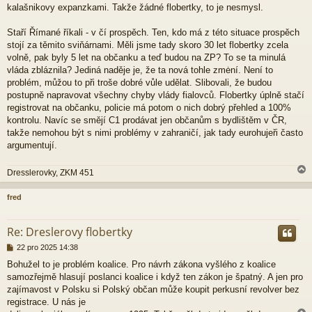
kalašnikovy expanzkami. Takže žádné flobertky, to je nesmysl.
Staří Římané říkali - v čí prospěch. Ten, kdo má z této situace prospěch
stojí za těmito sviňárnami. Měli jsme tady skoro 30 let flobertky zcela
volně, pak byly 5 let na občanku a teď budou na ZP? To se ta minulá
vláda zbláznila? Jediná naděje je, že ta nová tohle zmėní. Není to
problém, můžou to při troše dobré vůle udělat. Slibovali, že budou
postupně napravovat všechny chyby vlády fialovců. Flobertky úplně stačí
registrovat na občanku, policie má potom o nich dobrý přehled a 100%
kontrolu. Navíc se smějí C1 prodávat jen občanům s bydlištěm v ČR,
takže nemohou být s nimi problémy v zahraničí, jak tady eurohujeři často
argumentují.
Dresslerovky, ZKM 451
fred
r
Re: Dreslerovy flobertky
P
22 pro 2025 14:38
ř
Bohužel to je problém koalice. Pro návrh zákona vyšlého z koalice
í
samozřejmě hlasují poslanci koalice i když ten zákon je špatný. A jen pro
s
p
zajímavost v Polsku si Polský občan může koupit perkusní revolver bez
ě
registrace. U nás je
v