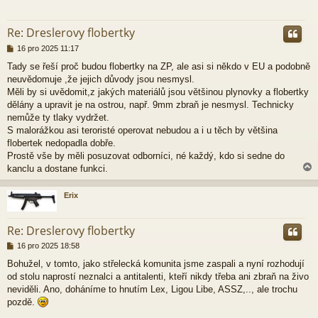
r
Re: Dreslerovy flobertky
P
16 pro 2025 11:17
ř
Tady se řeší proč budou flobertky na ZP, ale asi si někdo v EU a podobně
í
neuvědomuje ,že jejich důvody jsou nesmysl.
s
p
Měli by si uvědomit,z jakých materiálů jsou většinou plynovky a flobertky
ě
dělány a upravit je na ostrou, např. 9mm zbraň je nesmysl. Technicky
v
nemůže ty tlaky vydržet.
e
S malorážkou asi teroristé operovat nebudou a i u těch by většina
k
flobertek nedopadla dobře.
Prostě vše by měli posuzovat odborníci, né každý, kdo si sedne do
kanclu a dostane funkci.
Erix
r
Re: Dreslerovy flobertky
P
16 pro 2025 18:58
ř
Bohužel, v tomto, jako střelecká komunita jsme zaspali a nyní rozhodují
í
od stolu naprostí neznalci a antitalenti, kteří nikdy třeba ani zbraň na živo
s
p
neviděli. Ano, doháníme to hnutím Lex, Ligou Libe, ASSZ,.., ale trochu
ě
pozdě.
v