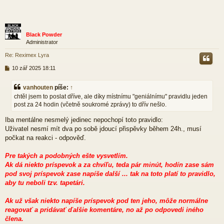
Black Powder
Administrator
Re: Reximex Lyra
P
10 zář 2025 18:11
ř
í
vanhouten
píše:
↑
s
chtěl jsem to poslat dříve, ale díky místnímu "geniálnímu" pravidlu jeden
p
post za 24 hodin (včetně soukromé zprávy) to dřív nešlo.
ě
v
Iba mentálne nesmelý jedinec nepochopí toto pravidlo:
e
k
Uživatel nesmí mít dva po sobě jdoucí přispěvky během 24h., musí
počkat na reakci - odpověď.
Pre takých a podobných ešte vysvetlím.
Ak dá niekto príspevok a za chvíľu, teda pár minút, hodín zase sám
pod svoj príspevok zase napíše další ... tak na toto platí to pravidlo,
aby tu neboli tzv. tapetári.
Ak už však niekto napíše príspevok pod ten jeho, môže normálne
reagovať a pridávať ďalšie komentáre, no až po odpovedi iného
člena.