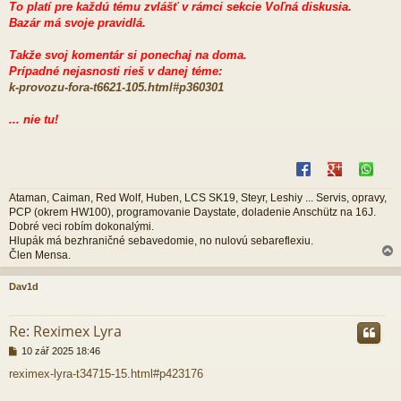
To platí pre každú tému zvlášť v rámci sekcie Voľná diskusia.
Bazár má svoje pravidlá.
Takže svoj komentár si ponechaj na doma.
Prípadné nejasnosti rieš v danej téme:
k-provozu-fora-t6621-105.html#p360301
... nie tu!
Ataman, Caiman, Red Wolf, Huben, LCS SK19, Steyr, Leshiy ... Servis, opravy,
PCP (okrem HW100), programovanie Daystate, doladenie Anschütz na 16J.
Dobré veci robím dokonalými.
Hlupák má bezhraničné sebavedomie, no nulovú sebareflexiu.
Člen Mensa.
Dav1d
r
Re: Reximex Lyra
P
10 zář 2025 18:46
ř
reximex-lyra-t34715-15.html#p423176
í
s