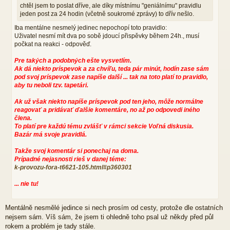
chtěl jsem to poslat dříve, ale díky místnímu "geniálnímu" pravidlu
v
jeden post za 24 hodin (včetně soukromé zprávy) to dřív nešlo.
e
k
Iba mentálne nesmelý jedinec nepochopí toto pravidlo:
Uživatel nesmí mít dva po sobě jdoucí přispěvky během 24h., musí
počkat na reakci - odpověď.
Pre takých a podobných ešte vysvetlím.
Ak dá niekto príspevok a za chvíľu, teda pár minút, hodín zase sám
pod svoj príspevok zase napíše další ... tak na toto platí to pravidlo,
aby tu neboli tzv. tapetári.
Ak už však niekto napíše príspevok pod ten jeho, môže normálne
reagovať a pridávať ďalšie komentáre, no až po odpovedi iného
člena.
To platí pre každú tému zvlášť v rámci sekcie Voľná diskusia.
Bazár má svoje pravidlá.
Takže svoj komentár si ponechaj na doma.
Prípadné nejasnosti rieš v danej téme:
k-provozu-fora-t6621-105.html#p360301
... nie tu!
Mentálně nesmělé jedince si nech prosím od cesty, protože dle ostatních
nejsem sám. Víš sám, že jsem ti ohledně toho psal už někdy před půl
rokem a problém je tady stále.