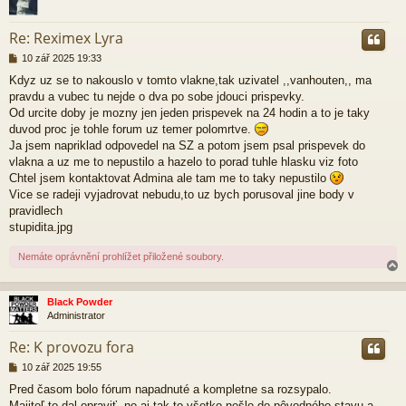
r
Re: Reximex Lyra
P
10 zář 2025 19:33
ř
Kdyz uz se to nakouslo v tomto vlakne,tak uzivatel ,,vanhouten,, ma
í
pravdu a vubec tu nejde o dva po sobe jdouci prispevky.
s
p
Od urcite doby je mozny jen jeden prispevek na 24 hodin a to je taky
ě
duvod proc je tohle forum uz temer polomrtve.
v
Ja jsem napriklad odpovedel na SZ a potom jsem psal prispevek do
e
vlakna a uz me to nepustilo a hazelo to porad tuhle hlasku viz foto
k
Chtel jsem kontaktovat Admina ale tam me to taky nepustilo
Vice se radeji vyjadrovat nebudu,to uz bych porusoval jine body v
pravidlech
stupidita.jpg
Nemáte oprávnění prohlížet přiložené soubory.
Black Powder
Administrator
r
Re: K provozu fora
P
10 zář 2025 19:55
ř
Pred časom bolo fórum napadnuté a kompletne sa rozsypalo.
í
Majiteľ to dal opraviť, no aj tak to všetko nešlo do pôvodného stavu a