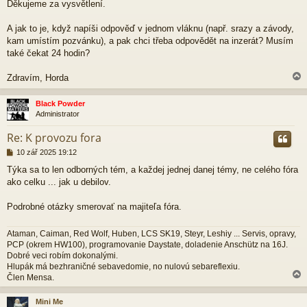
p
Děkujeme za vysvětlení.
ě
v
A jak to je, když napíši odpověď v jednom vláknu (např. srazy a závody,
e
kam umístím pozvánku), a pak chci třeba odpovědět na inzerát? Musím
k
také čekat 24 hodin?
Zdravím, Horda
Black Powder
Administrator
r
Re: K provozu fora
P
10 zář 2025 19:12
ř
Týka sa to len odborných tém, a každej jednej danej témy, ne celého fóra
í
ako celku ... jak u debilov.
s
p
ě
Podrobné otázky smerovať na majiteľa fóra.
v
e
Ataman, Caiman, Red Wolf, Huben, LCS SK19, Steyr, Leshiy ... Servis, opravy,
k
PCP (okrem HW100), programovanie Daystate, doladenie Anschütz na 16J.
Dobré veci robím dokonalými.
Hlupák má bezhraničné sebavedomie, no nulovú sebareflexiu.
Člen Mensa.
Mini Me