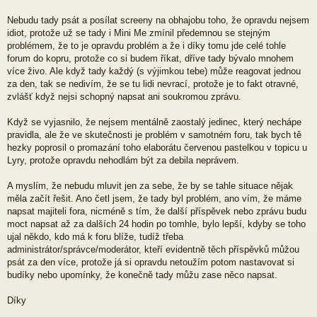
Nebudu tady psát a posílat screeny na obhajobu toho, že opravdu nejsem
idiot, protože už se tady i Mini Me zmínil předemnou se stejným
problémem, že to je opravdu problém a že i díky tomu jde celé tohle
forum do kopru, protože co si budem říkat, dříve tady bývalo mnohem
více živo. Ale když tady každý (s výjimkou tebe) může reagovat jednou
za den, tak se nedivím, že se tu lidi nevrací, protože je to fakt otravné,
zvlášť když nejsi schopný napsat ani soukromou zprávu.
Když se vyjasnilo, že nejsem mentálně zaostalý jedinec, který nechápe
pravidla, ale že ve skutečnosti je problém v samotném foru, tak bych tě
hezky poprosil o promazání toho elaborátu červenou pastelkou v topicu u
Lyry, protože opravdu nehodlám být za debila neprávem.
A myslím, že nebudu mluvit jen za sebe, že by se tahle situace nějak
měla začít řešit. Ano četl jsem, že tady byl problém, ano vím, že máme
napsat majiteli fora, nicméně s tím, že další příspěvek nebo zprávu budu
moct napsat až za dalších 24 hodin po tomhle, bylo lepší, kdyby se toho
ujal někdo, kdo má k foru blíže, tudíž třeba
administrátor/správce/moderátor, kteří evidentně těch příspěvků můžou
psát za den více, protože já si opravdu netoužím potom nastavovat si
budíky nebo upomínky, že konečně tady můžu zase něco napsat.
Díky