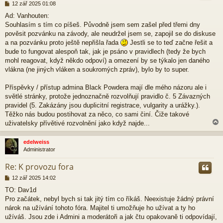
P
12 zář 2025 01:08
ř
Ad: Vanhouten:
í
Souhlasím s tím co píšeš. Původně jsem sem zašel před třemi dny
s
p
pověsit pozvánku na závody, ale neudržel jsem se, zapojil se do diskuse
ě
a na pozvánku proto ještě nepřišla řada
Jestli se to teď začne řešit a
v
bude to fungovat alespoň tak, jak je psáno v pravidlech (tedy že bych
e
mohl reagovat, když někdo odpoví) a omezení by se týkalo jen daného
k
vlákna (ne jiných vláken a soukromých zpráv), bylo by to super.
Příspěvky / přístup admina Black Powdera mají dle mého názoru ale i
světlé stránky, protože jednoznačně rozvolňují pravidlo č. 5 Závazných
pravidel (5. Zakázány jsou duplicitní registrace, vulgarity a urážky.).
Těžko nás budou postihovat za něco, co sami činí. Čiže takové
uživatelsky přívětivé rozvolnění jako když najde...
edelweiss
Administrator
r
Re: K provozu fora
P
12 zář 2025 14:02
ř
TO: Dav1d
í
Pro začátek, nebyl bych si tak jitý tím co říkáš. Neexistuje žádný právní
s
p
nárok na užívání tohoto fóra. Majitel ti umožňuje ho užívat a ty ho
ě
užíváš. Jsou zde i Admini a moderátoři a jak čtu opakovaně ti odpovídají,
v