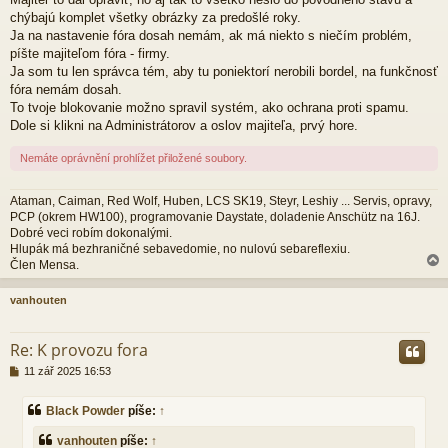
s
p
chýbajú komplet všetky obrázky za predošlé roky.
ě
Ja na nastavenie fóra dosah nemám, ak má niekto s niečím problém,
v
píšte majiteľom fóra - firmy.
e
Ja som tu len správca tém, aby tu poniektorí nerobili bordel, na funkčnosť
k
fóra nemám dosah.
To tvoje blokovanie možno spravil systém, ako ochrana proti spamu.
Dole si klikni na Administrátorov a oslov majiteľa, prvý hore.
Nemáte oprávnění prohlížet přiložené soubory.
Ataman, Caiman, Red Wolf, Huben, LCS SK19, Steyr, Leshiy ... Servis, opravy,
PCP (okrem HW100), programovanie Daystate, doladenie Anschütz na 16J.
Dobré veci robím dokonalými.
Hlupák má bezhraničné sebavedomie, no nulovú sebareflexiu.
Člen Mensa.
vanhouten
r
Re: K provozu fora
P
11 zář 2025 16:53
ř
í
Black Powder
píše:
↑
s
p
vanhouten
píše:
↑
ě