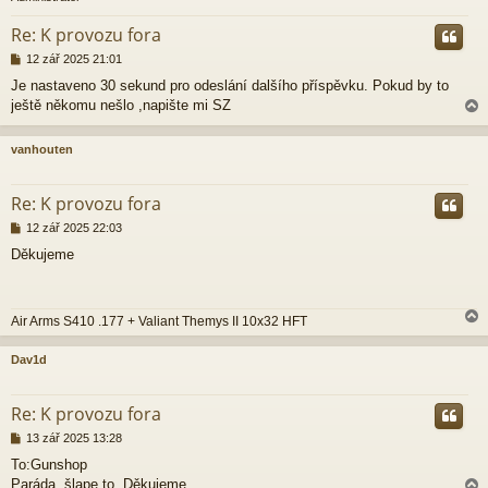
r
Re: K provozu fora
P
12 zář 2025 21:01
ř
Je nastaveno 30 sekund pro odeslání dalšího příspěvku. Pokud by to
í
ještě někomu nešlo ,napište mi SZ
s
p
ě
vanhouten
v
e
r
k
Re: K provozu fora
P
12 zář 2025 22:03
ř
Děkujeme
í
s
p
ě
Air Arms S410 .177 + Valiant Themys II 10x32 HFT
v
e
k
Dav1d
r
Re: K provozu fora
P
13 zář 2025 13:28
ř
To:Gunshop
í
Paráda, šlape to. Děkujeme.
s