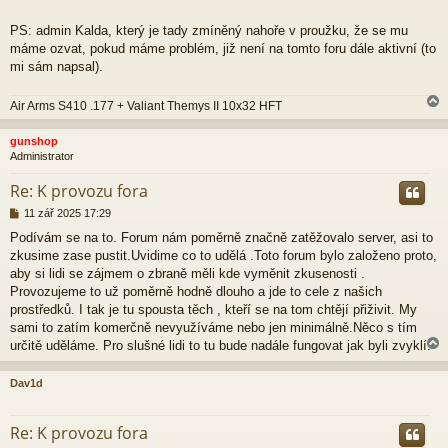
PS: admin Kalda, který je tady zmíněný nahoře v proužku, že se mu
máme ozvat, pokud máme problém, již není na tomto foru dále aktivní (to
mi sám napsal).
Air Arms S410 .177 + Valiant Themys II 10x32 HFT
gunshop
Administrator
r
Re: K provozu fora
P
11 zář 2025 17:29
ř
Podívám se na to. Forum nám poměrně značně zatěžovalo server, asi to
í
zkusime zase pustit.Uvidime co to udělá .Toto forum bylo založeno proto,
s
p
aby si lidi se zájmem o zbraně měli kde vyměnit zkusenosti .
ě
Provozujeme to už poměrně hodně dlouho a jde to cele z našich
v
prostředků. I tak je tu spousta těch , kteří se na tom chtějí přiživit. My
e
sami to zatím komerčně nevyužíváme nebo jen minimálně.Něco s tím
k
určitě uděláme. Pro slušné lidi to tu bude nadále fungovat jak byli zvyklí.
Dav1d
r
Re: K provozu fora