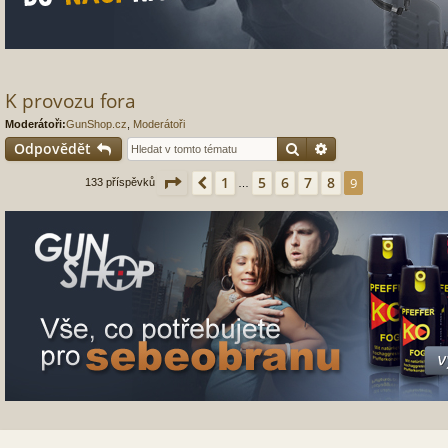
K provozu fora
Moderátoři:
GunShop.cz
,
Moderátoři
Hledat
Pokročilé hledání
Odpovědět
Stránka
9
z
9
1
5
6
7
8
Předchozí
9
133 příspěvků
…