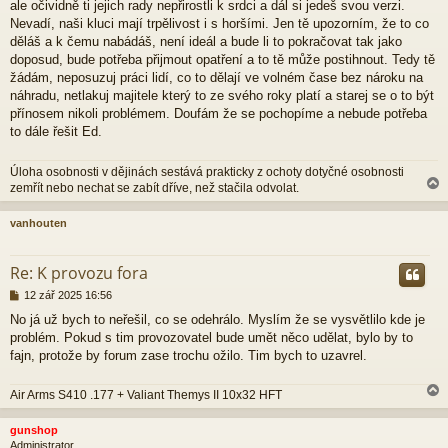
ale očividně ti jejich rady nepřirostli k srdci a dál si jedeš svou verzi.
e
Nevadí, naši kluci mají trpělivost i s horšími. Jen tě upozorním, že to co
k
děláš a k čemu nabádáš, není ideál a bude li to pokračovat tak jako
doposud, bude potřeba přijmout opatření a to tě může postihnout. Tedy tě
žádám, neposuzuj práci lidí, co to dělají ve volném čase bez nároku na
náhradu, netlakuj majitele který to ze svého roky platí a starej se o to být
přínosem nikoli problémem. Doufám že se pochopíme a nebude potřeba
to dále řešit Ed.
Úloha osobnosti v dějinách sestává prakticky z ochoty dotyčné osobnosti
zemřít nebo nechat se zabít dříve, než stačila odvolat.
vanhouten
r
Re: K provozu fora
P
12 zář 2025 16:56
ř
No já už bych to neřešil, co se odehrálo. Myslím že se vysvětlilo kde je
í
problém. Pokud s tim provozovatel bude umět něco udělat, bylo by to
s
p
fajn, protože by forum zase trochu ožilo. Tim bych to uzavrel.
ě
v
Air Arms S410 .177 + Valiant Themys II 10x32 HFT
e
k
gunshop
Administrator