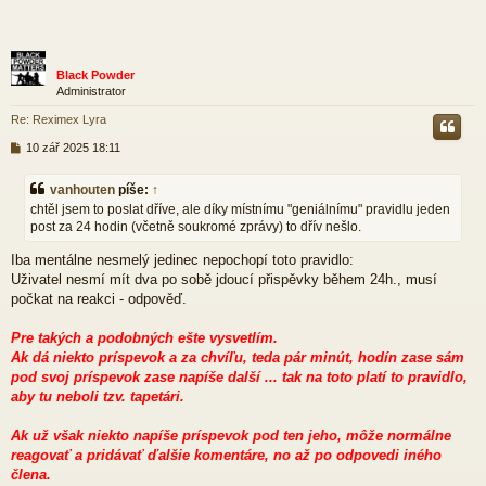
Black Powder
Administrator
Re: Reximex Lyra
P
10 zář 2025 18:11
ř
í
vanhouten
píše:
↑
s
chtěl jsem to poslat dříve, ale díky místnímu "geniálnímu" pravidlu jeden
p
post za 24 hodin (včetně soukromé zprávy) to dřív nešlo.
ě
v
Iba mentálne nesmelý jedinec nepochopí toto pravidlo:
e
k
Uživatel nesmí mít dva po sobě jdoucí přispěvky během 24h., musí
počkat na reakci - odpověď.
Pre takých a podobných ešte vysvetlím.
Ak dá niekto príspevok a za chvíľu, teda pár minút, hodín zase sám
pod svoj príspevok zase napíše další ... tak na toto platí to pravidlo,
aby tu neboli tzv. tapetári.
Ak už však niekto napíše príspevok pod ten jeho, môže normálne
reagovať a pridávať ďalšie komentáre, no až po odpovedi iného
člena.