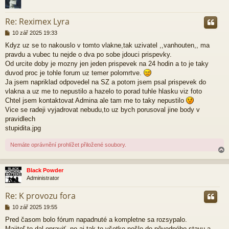
r
Re: Reximex Lyra
P
10 zář 2025 19:33
ř
Kdyz uz se to nakouslo v tomto vlakne,tak uzivatel ,,vanhouten,, ma
í
pravdu a vubec tu nejde o dva po sobe jdouci prispevky.
s
p
Od urcite doby je mozny jen jeden prispevek na 24 hodin a to je taky
ě
duvod proc je tohle forum uz temer polomrtve.
v
Ja jsem napriklad odpovedel na SZ a potom jsem psal prispevek do
e
vlakna a uz me to nepustilo a hazelo to porad tuhle hlasku viz foto
k
Chtel jsem kontaktovat Admina ale tam me to taky nepustilo
Vice se radeji vyjadrovat nebudu,to uz bych porusoval jine body v
pravidlech
stupidita.jpg
Nemáte oprávnění prohlížet přiložené soubory.
Black Powder
Administrator
r
Re: K provozu fora
P
10 zář 2025 19:55
ř
Pred časom bolo fórum napadnuté a kompletne sa rozsypalo.
í
Majiteľ to dal opraviť, no aj tak to všetko nešlo do pôvodného stavu a