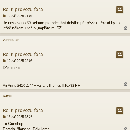
r
Re: K provozu fora
P
12 zář 2025 21:01
ř
Je nastaveno 30 sekund pro odeslání dalšího příspěvku. Pokud by to
í
ještě někomu nešlo ,napište mi SZ
s
p
ě
vanhouten
v
e
r
k
Re: K provozu fora
P
12 zář 2025 22:03
ř
Děkujeme
í
s
p
ě
Air Arms S410 .177 + Valiant Themys II 10x32 HFT
v
e
k
Dav1d
r
Re: K provozu fora
P
13 zář 2025 13:28
ř
To:Gunshop
í
Paráda, šlape to. Děkujeme.
s