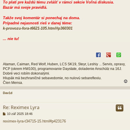
To platí pre každú tému zvlášť v rámci sekcie Voľná diskusia.
Bazár má svoje pravidlá.
Takže svoj komentár si ponechaj na doma.
Prípadné nejasnosti rieš v danej téme:
k-provozu-fora-t6621-105.html#p360301
... nie tu!
Ataman, Caiman, Red Wolf, Huben, LCS SK19, Steyr, Leshiy ... Servis, opravy,
PCP (okrem HW100), programovanie Daystate, doladenie Anschütz na 16J.
Dobré veci robím dokonalými.
Hlupák má bezhraničné sebavedomie, no nulovú sebareflexiu.
Člen Mensa.
Dav1d
r
Re: Reximex Lyra
P
10 zář 2025 18:46
ř
reximex-lyra-t34715-15.html#p423176
í
s