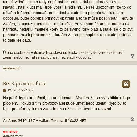
ale očividně ti jejich rady nepřirostli k srdci a dál si jedeš svou verzi.
e
Nevadí, naši kluci mají trpělivost i s horšími. Jen tě upozorním, že to co
k
děláš a k čemu nabádáš, není ideál a bude li to pokračovat tak jako
doposud, bude potřeba přijmout opatření a to tě může postihnout. Tedy tě
žádám, neposuzuj práci lidí, co to dělají ve volném čase bez nároku na
náhradu, netlakuj majitele který to ze svého roky platí a starej se o to být
přínosem nikoli problémem. Doufám že se pochopíme a nebude potřeba
to dále řešit Ed.
Úloha osobnosti v dějinách sestává prakticky z ochoty dotyčné osobnosti
zemřít nebo nechat se zabít dříve, než stačila odvolat.
vanhouten
r
Re: K provozu fora
P
12 zář 2025 16:56
ř
No já už bych to neřešil, co se odehrálo. Myslím že se vysvětlilo kde je
í
problém. Pokud s tim provozovatel bude umět něco udělat, bylo by to
s
p
fajn, protože by forum zase trochu ožilo. Tim bych to uzavrel.
ě
v
Air Arms S410 .177 + Valiant Themys II 10x32 HFT
e
k
gunshop
Administrator