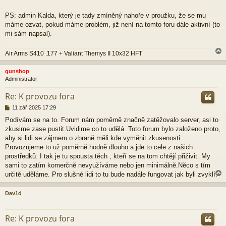
PS: admin Kalda, který je tady zmíněný nahoře v proužku, že se mu
máme ozvat, pokud máme problém, již není na tomto foru dále aktivní (to
mi sám napsal).
Air Arms S410 .177 + Valiant Themys II 10x32 HFT
gunshop
Administrator
r
Re: K provozu fora
P
11 zář 2025 17:29
ř
Podívám se na to. Forum nám poměrně značně zatěžovalo server, asi to
í
zkusime zase pustit.Uvidime co to udělá .Toto forum bylo založeno proto,
s
p
aby si lidi se zájmem o zbraně měli kde vyměnit zkusenosti .
ě
Provozujeme to už poměrně hodně dlouho a jde to cele z našich
v
prostředků. I tak je tu spousta těch , kteří se na tom chtějí přiživit. My
e
sami to zatím komerčně nevyužíváme nebo jen minimálně.Něco s tím
k
určitě uděláme. Pro slušné lidi to tu bude nadále fungovat jak byli zvyklí.
Dav1d
r
Re: K provozu fora