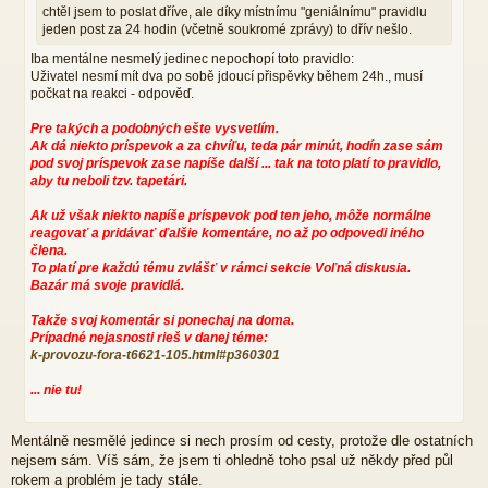
chtěl jsem to poslat dříve, ale díky místnímu "geniálnímu" pravidlu
v
jeden post za 24 hodin (včetně soukromé zprávy) to dřív nešlo.
e
k
Iba mentálne nesmelý jedinec nepochopí toto pravidlo:
Uživatel nesmí mít dva po sobě jdoucí přispěvky během 24h., musí
počkat na reakci - odpověď.
Pre takých a podobných ešte vysvetlím.
Ak dá niekto príspevok a za chvíľu, teda pár minút, hodín zase sám
pod svoj príspevok zase napíše další ... tak na toto platí to pravidlo,
aby tu neboli tzv. tapetári.
Ak už však niekto napíše príspevok pod ten jeho, môže normálne
reagovať a pridávať ďalšie komentáre, no až po odpovedi iného
člena.
To platí pre každú tému zvlášť v rámci sekcie Voľná diskusia.
Bazár má svoje pravidlá.
Takže svoj komentár si ponechaj na doma.
Prípadné nejasnosti rieš v danej téme:
k-provozu-fora-t6621-105.html#p360301
... nie tu!
Mentálně nesmělé jedince si nech prosím od cesty, protože dle ostatních
nejsem sám. Víš sám, že jsem ti ohledně toho psal už někdy před půl
rokem a problém je tady stále.