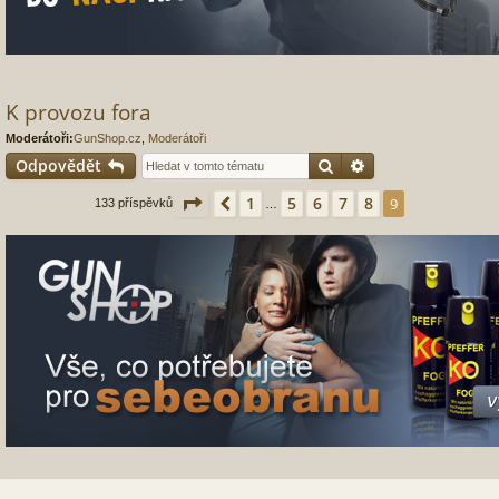
K provozu fora
Moderátoři:
GunShop.cz
,
Moderátoři
Hledat
Pokročilé hledání
Odpovědět
Stránka
9
z
9
1
5
6
7
8
Předchozí
9
133 příspěvků
…