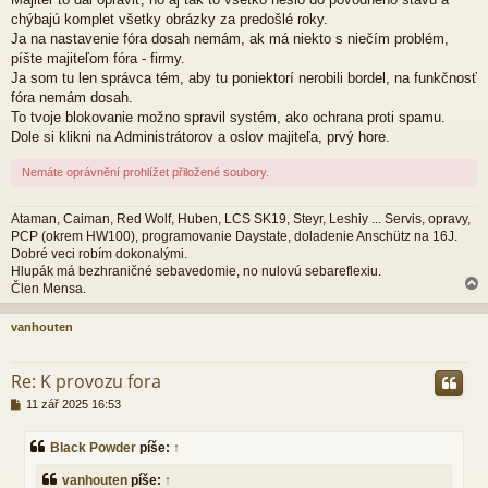
s
p
chýbajú komplet všetky obrázky za predošlé roky.
ě
Ja na nastavenie fóra dosah nemám, ak má niekto s niečím problém,
v
píšte majiteľom fóra - firmy.
e
Ja som tu len správca tém, aby tu poniektorí nerobili bordel, na funkčnosť
k
fóra nemám dosah.
To tvoje blokovanie možno spravil systém, ako ochrana proti spamu.
Dole si klikni na Administrátorov a oslov majiteľa, prvý hore.
Nemáte oprávnění prohlížet přiložené soubory.
Ataman, Caiman, Red Wolf, Huben, LCS SK19, Steyr, Leshiy ... Servis, opravy,
PCP (okrem HW100), programovanie Daystate, doladenie Anschütz na 16J.
Dobré veci robím dokonalými.
Hlupák má bezhraničné sebavedomie, no nulovú sebareflexiu.
Člen Mensa.
vanhouten
r
Re: K provozu fora
P
11 zář 2025 16:53
ř
í
Black Powder
píše:
↑
s
p
vanhouten
píše:
↑
ě