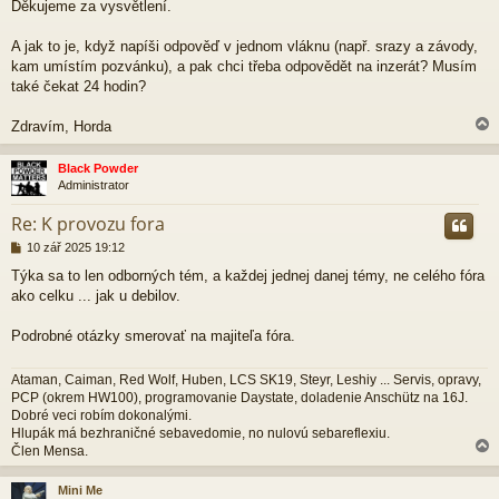
p
Děkujeme za vysvětlení.
ě
v
A jak to je, když napíši odpověď v jednom vláknu (např. srazy a závody,
e
kam umístím pozvánku), a pak chci třeba odpovědět na inzerát? Musím
k
také čekat 24 hodin?
Zdravím, Horda
Black Powder
Administrator
r
Re: K provozu fora
P
10 zář 2025 19:12
ř
Týka sa to len odborných tém, a každej jednej danej témy, ne celého fóra
í
ako celku ... jak u debilov.
s
p
ě
Podrobné otázky smerovať na majiteľa fóra.
v
e
Ataman, Caiman, Red Wolf, Huben, LCS SK19, Steyr, Leshiy ... Servis, opravy,
k
PCP (okrem HW100), programovanie Daystate, doladenie Anschütz na 16J.
Dobré veci robím dokonalými.
Hlupák má bezhraničné sebavedomie, no nulovú sebareflexiu.
Člen Mensa.
Mini Me