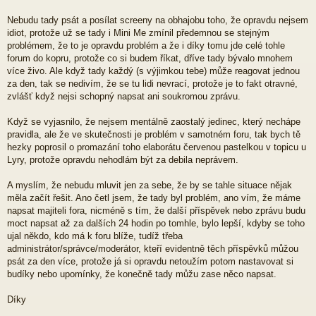
Nebudu tady psát a posílat screeny na obhajobu toho, že opravdu nejsem
idiot, protože už se tady i Mini Me zmínil předemnou se stejným
problémem, že to je opravdu problém a že i díky tomu jde celé tohle
forum do kopru, protože co si budem říkat, dříve tady bývalo mnohem
více živo. Ale když tady každý (s výjimkou tebe) může reagovat jednou
za den, tak se nedivím, že se tu lidi nevrací, protože je to fakt otravné,
zvlášť když nejsi schopný napsat ani soukromou zprávu.
Když se vyjasnilo, že nejsem mentálně zaostalý jedinec, který nechápe
pravidla, ale že ve skutečnosti je problém v samotném foru, tak bych tě
hezky poprosil o promazání toho elaborátu červenou pastelkou v topicu u
Lyry, protože opravdu nehodlám být za debila neprávem.
A myslím, že nebudu mluvit jen za sebe, že by se tahle situace nějak
měla začít řešit. Ano četl jsem, že tady byl problém, ano vím, že máme
napsat majiteli fora, nicméně s tím, že další příspěvek nebo zprávu budu
moct napsat až za dalších 24 hodin po tomhle, bylo lepší, kdyby se toho
ujal někdo, kdo má k foru blíže, tudíž třeba
administrátor/správce/moderátor, kteří evidentně těch příspěvků můžou
psát za den více, protože já si opravdu netoužím potom nastavovat si
budíky nebo upomínky, že konečně tady můžu zase něco napsat.
Díky