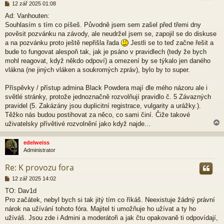
P
12 zář 2025 01:08
ř
Ad: Vanhouten:
í
Souhlasím s tím co píšeš. Původně jsem sem zašel před třemi dny
s
p
pověsit pozvánku na závody, ale neudržel jsem se, zapojil se do diskuse
ě
a na pozvánku proto ještě nepřišla řada
Jestli se to teď začne řešit a
v
bude to fungovat alespoň tak, jak je psáno v pravidlech (tedy že bych
e
mohl reagovat, když někdo odpoví) a omezení by se týkalo jen daného
k
vlákna (ne jiných vláken a soukromých zpráv), bylo by to super.
Příspěvky / přístup admina Black Powdera mají dle mého názoru ale i
světlé stránky, protože jednoznačně rozvolňují pravidlo č. 5 Závazných
pravidel (5. Zakázány jsou duplicitní registrace, vulgarity a urážky.).
Těžko nás budou postihovat za něco, co sami činí. Čiže takové
uživatelsky přívětivé rozvolnění jako když najde...
edelweiss
Administrator
r
Re: K provozu fora
P
12 zář 2025 14:02
ř
TO: Dav1d
í
Pro začátek, nebyl bych si tak jitý tím co říkáš. Neexistuje žádný právní
s
p
nárok na užívání tohoto fóra. Majitel ti umožňuje ho užívat a ty ho
ě
užíváš. Jsou zde i Admini a moderátoři a jak čtu opakovaně ti odpovídají,
v