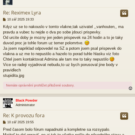
r
Re: Reximex Lyra
P
10 zář 2025 19:33
ř
Kdyz uz se to nakouslo v tomto vlakne,tak uzivatel ,,vanhouten,, ma
í
pravdu a vubec tu nejde o dva po sobe jdouci prispevky.
s
p
Od urcite doby je mozny jen jeden prispevek na 24 hodin a to je taky
ě
duvod proc je tohle forum uz temer polomrtve.
v
Ja jsem napriklad odpovedel na SZ a potom jsem psal prispevek do
e
vlakna a uz me to nepustilo a hazelo to porad tuhle hlasku viz foto
k
Chtel jsem kontaktovat Admina ale tam me to taky nepustilo
Vice se radeji vyjadrovat nebudu,to uz bych porusoval jine body v
pravidlech
stupidita.jpg
Nemáte oprávnění prohlížet přiložené soubory.
Black Powder
Administrator
r
Re: K provozu fora
P
10 zář 2025 19:55
ř
Pred časom bolo fórum napadnuté a kompletne sa rozsypalo.
í
Majiteľ to dal opraviť, no aj tak to všetko nešlo do pôvodného stavu a