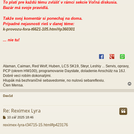
To platí pre každú tému zvlášť v rámci sekcie Voľná diskusia.
Bazár má svoje pravidlá.
Takže svoj komentár si ponechaj na doma.
Prípadné nejasnosti rieš v danej téme:
k-provozu-fora-t6621-105.html#p360301
... nie tu!
Ataman, Caiman, Red Wolf, Huben, LCS SK19, Steyr, Leshiy ... Servis, opravy,
PCP (okrem HW100), programovanie Daystate, doladenie Anschütz na 16J.
Dobré veci robím dokonalými.
Hlupák má bezhraničné sebavedomie, no nulovú sebareflexiu.
Člen Mensa.
Dav1d
r
Re: Reximex Lyra
P
10 zář 2025 18:46
ř
reximex-lyra-t34715-15.html#p423176
í
s