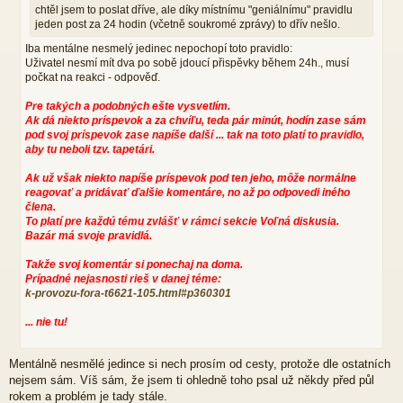
chtěl jsem to poslat dříve, ale díky místnímu "geniálnímu" pravidlu
v
jeden post za 24 hodin (včetně soukromé zprávy) to dřív nešlo.
e
k
Iba mentálne nesmelý jedinec nepochopí toto pravidlo:
Uživatel nesmí mít dva po sobě jdoucí přispěvky během 24h., musí
počkat na reakci - odpověď.
Pre takých a podobných ešte vysvetlím.
Ak dá niekto príspevok a za chvíľu, teda pár minút, hodín zase sám
pod svoj príspevok zase napíše další ... tak na toto platí to pravidlo,
aby tu neboli tzv. tapetári.
Ak už však niekto napíše príspevok pod ten jeho, môže normálne
reagovať a pridávať ďalšie komentáre, no až po odpovedi iného
člena.
To platí pre každú tému zvlášť v rámci sekcie Voľná diskusia.
Bazár má svoje pravidlá.
Takže svoj komentár si ponechaj na doma.
Prípadné nejasnosti rieš v danej téme:
k-provozu-fora-t6621-105.html#p360301
... nie tu!
Mentálně nesmělé jedince si nech prosím od cesty, protože dle ostatních
nejsem sám. Víš sám, že jsem ti ohledně toho psal už někdy před půl
rokem a problém je tady stále.