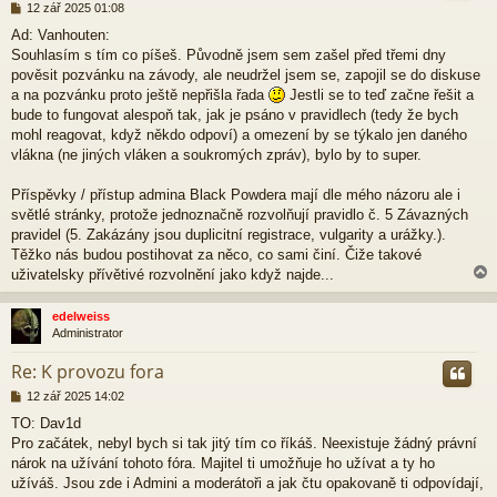
P
12 zář 2025 01:08
ř
Ad: Vanhouten:
í
Souhlasím s tím co píšeš. Původně jsem sem zašel před třemi dny
s
p
pověsit pozvánku na závody, ale neudržel jsem se, zapojil se do diskuse
ě
a na pozvánku proto ještě nepřišla řada
Jestli se to teď začne řešit a
v
bude to fungovat alespoň tak, jak je psáno v pravidlech (tedy že bych
e
mohl reagovat, když někdo odpoví) a omezení by se týkalo jen daného
k
vlákna (ne jiných vláken a soukromých zpráv), bylo by to super.
Příspěvky / přístup admina Black Powdera mají dle mého názoru ale i
světlé stránky, protože jednoznačně rozvolňují pravidlo č. 5 Závazných
pravidel (5. Zakázány jsou duplicitní registrace, vulgarity a urážky.).
Těžko nás budou postihovat za něco, co sami činí. Čiže takové
uživatelsky přívětivé rozvolnění jako když najde...
edelweiss
Administrator
r
Re: K provozu fora
P
12 zář 2025 14:02
ř
TO: Dav1d
í
Pro začátek, nebyl bych si tak jitý tím co říkáš. Neexistuje žádný právní
s
p
nárok na užívání tohoto fóra. Majitel ti umožňuje ho užívat a ty ho
ě
užíváš. Jsou zde i Admini a moderátoři a jak čtu opakovaně ti odpovídají,
v