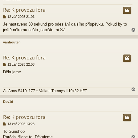
r
Re: K provozu fora
P
12 zář 2025 21:01
ř
Je nastaveno 30 sekund pro odeslání dalšího příspěvku. Pokud by to
í
ještě někomu nešlo ,napište mi SZ
s
p
ě
vanhouten
v
e
r
k
Re: K provozu fora
P
12 zář 2025 22:03
ř
Děkujeme
í
s
p
ě
Air Arms S410 .177 + Valiant Themys II 10x32 HFT
v
e
k
Dav1d
r
Re: K provozu fora
P
13 zář 2025 13:28
ř
To:Gunshop
í
Paráda, šlape to. Děkujeme.
s