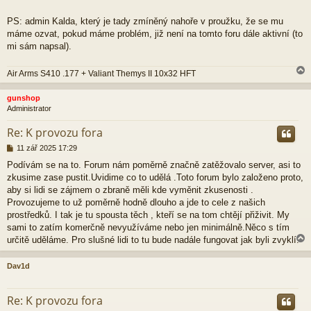
PS: admin Kalda, který je tady zmíněný nahoře v proužku, že se mu
máme ozvat, pokud máme problém, již není na tomto foru dále aktivní (to
mi sám napsal).
Air Arms S410 .177 + Valiant Themys II 10x32 HFT
gunshop
Administrator
r
Re: K provozu fora
P
11 zář 2025 17:29
ř
Podívám se na to. Forum nám poměrně značně zatěžovalo server, asi to
í
zkusime zase pustit.Uvidime co to udělá .Toto forum bylo založeno proto,
s
p
aby si lidi se zájmem o zbraně měli kde vyměnit zkusenosti .
ě
Provozujeme to už poměrně hodně dlouho a jde to cele z našich
v
prostředků. I tak je tu spousta těch , kteří se na tom chtějí přiživit. My
e
sami to zatím komerčně nevyužíváme nebo jen minimálně.Něco s tím
k
určitě uděláme. Pro slušné lidi to tu bude nadále fungovat jak byli zvyklí.
Dav1d
r
Re: K provozu fora