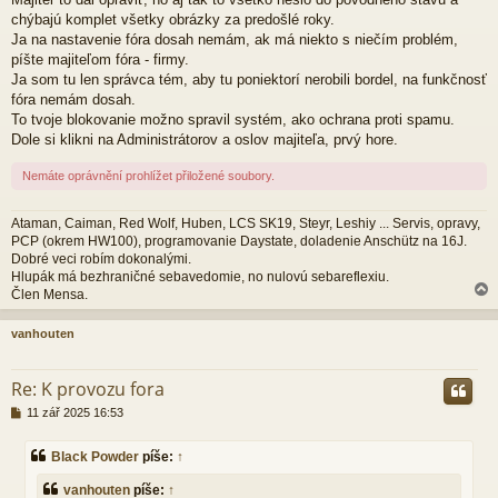
s
p
chýbajú komplet všetky obrázky za predošlé roky.
ě
Ja na nastavenie fóra dosah nemám, ak má niekto s niečím problém,
v
píšte majiteľom fóra - firmy.
e
Ja som tu len správca tém, aby tu poniektorí nerobili bordel, na funkčnosť
k
fóra nemám dosah.
To tvoje blokovanie možno spravil systém, ako ochrana proti spamu.
Dole si klikni na Administrátorov a oslov majiteľa, prvý hore.
Nemáte oprávnění prohlížet přiložené soubory.
Ataman, Caiman, Red Wolf, Huben, LCS SK19, Steyr, Leshiy ... Servis, opravy,
PCP (okrem HW100), programovanie Daystate, doladenie Anschütz na 16J.
Dobré veci robím dokonalými.
Hlupák má bezhraničné sebavedomie, no nulovú sebareflexiu.
Člen Mensa.
vanhouten
r
Re: K provozu fora
P
11 zář 2025 16:53
ř
í
Black Powder
píše:
↑
s
p
vanhouten
píše:
↑
ě