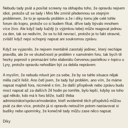
Nebudu tady psát a posílat screeny na obhajobu toho, že opravdu nejsem
idiot, protože už se tady i Mini Me zmínil předemnou se stejným
problémem, že to je opravdu problém a že i díky tomu jde celé tohle
forum do kopru, protože co si budem říkat, dříve tady bývalo mnohem
více živo. Ale když tady každý (s výjimkou tebe) může reagovat jednou
za den, tak se nedivím, že se tu lidi nevrací, protože je to fakt otravné,
zvlášť když nejsi schopný napsat ani soukromou zprávu.
Když se vyjasnilo, že nejsem mentálně zaostalý jedinec, který nechápe
pravidla, ale že ve skutečnosti je problém v samotném foru, tak bych tě
hezky poprosil o promazání toho elaborátu červenou pastelkou v topicu u
Lyry, protože opravdu nehodlám být za debila neprávem.
A myslím, že nebudu mluvit jen za sebe, že by se tahle situace nějak
měla začít řešit. Ano četl jsem, že tady byl problém, ano vím, že máme
napsat majiteli fora, nicméně s tím, že další příspěvek nebo zprávu budu
moct napsat až za dalších 24 hodin po tomhle, bylo lepší, kdyby se toho
ujal někdo, kdo má k foru blíže, tudíž třeba
administrátor/správce/moderátor, kteří evidentně těch příspěvků můžou
psát za den více, protože já si opravdu netoužím potom nastavovat si
budíky nebo upomínky, že konečně tady můžu zase něco napsat.
Díky