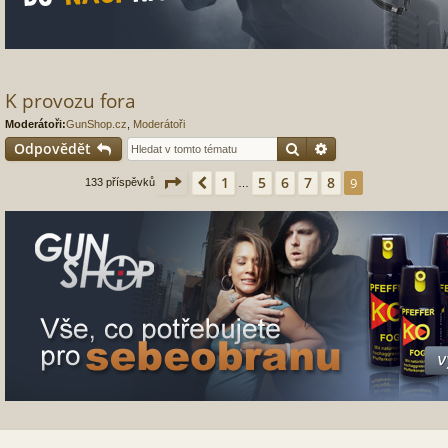
K provozu fora
Moderátoři:
GunShop.cz
,
Moderátoři
Hledat
Pokročilé hledání
Odpovědět
Stránka
9
z
9
1
5
6
7
8
Předchozí
9
133 příspěvků
…