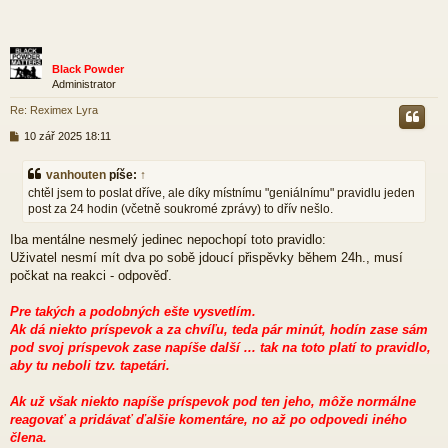
Black Powder
Administrator
Re: Reximex Lyra
P
10 zář 2025 18:11
ř
í
vanhouten
píše:
↑
s
chtěl jsem to poslat dříve, ale díky místnímu "geniálnímu" pravidlu jeden
p
post za 24 hodin (včetně soukromé zprávy) to dřív nešlo.
ě
v
Iba mentálne nesmelý jedinec nepochopí toto pravidlo:
e
k
Uživatel nesmí mít dva po sobě jdoucí přispěvky během 24h., musí
počkat na reakci - odpověď.
Pre takých a podobných ešte vysvetlím.
Ak dá niekto príspevok a za chvíľu, teda pár minút, hodín zase sám
pod svoj príspevok zase napíše další ... tak na toto platí to pravidlo,
aby tu neboli tzv. tapetári.
Ak už však niekto napíše príspevok pod ten jeho, môže normálne
reagovať a pridávať ďalšie komentáre, no až po odpovedi iného
člena.