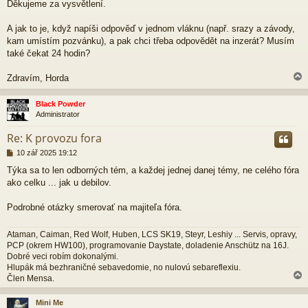
p
Děkujeme za vysvětlení.
ě
v
A jak to je, když napíši odpověď v jednom vláknu (např. srazy a závody,
e
kam umístím pozvánku), a pak chci třeba odpovědět na inzerát? Musím
k
také čekat 24 hodin?
Zdravím, Horda
Black Powder
Administrator
r
Re: K provozu fora
P
10 zář 2025 19:12
ř
Týka sa to len odborných tém, a každej jednej danej témy, ne celého fóra
í
ako celku ... jak u debilov.
s
p
ě
Podrobné otázky smerovať na majiteľa fóra.
v
e
Ataman, Caiman, Red Wolf, Huben, LCS SK19, Steyr, Leshiy ... Servis, opravy,
k
PCP (okrem HW100), programovanie Daystate, doladenie Anschütz na 16J.
Dobré veci robím dokonalými.
Hlupák má bezhraničné sebavedomie, no nulovú sebareflexiu.
Člen Mensa.
Mini Me