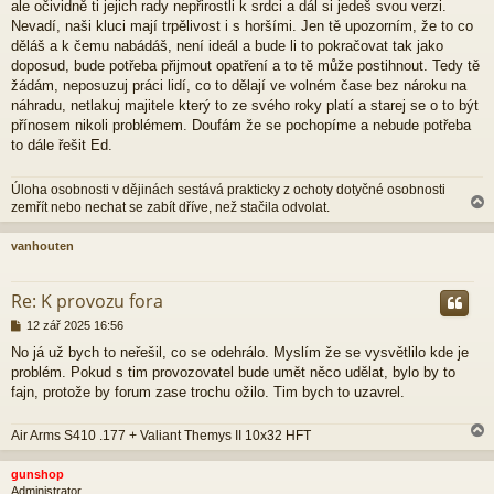
ale očividně ti jejich rady nepřirostli k srdci a dál si jedeš svou verzi.
e
Nevadí, naši kluci mají trpělivost i s horšími. Jen tě upozorním, že to co
k
děláš a k čemu nabádáš, není ideál a bude li to pokračovat tak jako
doposud, bude potřeba přijmout opatření a to tě může postihnout. Tedy tě
žádám, neposuzuj práci lidí, co to dělají ve volném čase bez nároku na
náhradu, netlakuj majitele který to ze svého roky platí a starej se o to být
přínosem nikoli problémem. Doufám že se pochopíme a nebude potřeba
to dále řešit Ed.
Úloha osobnosti v dějinách sestává prakticky z ochoty dotyčné osobnosti
zemřít nebo nechat se zabít dříve, než stačila odvolat.
vanhouten
r
Re: K provozu fora
P
12 zář 2025 16:56
ř
No já už bych to neřešil, co se odehrálo. Myslím že se vysvětlilo kde je
í
problém. Pokud s tim provozovatel bude umět něco udělat, bylo by to
s
p
fajn, protože by forum zase trochu ožilo. Tim bych to uzavrel.
ě
v
Air Arms S410 .177 + Valiant Themys II 10x32 HFT
e
k
gunshop
Administrator