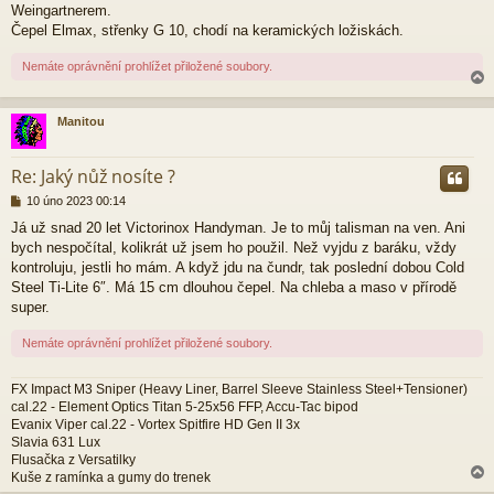
p
Weingartnerem.
ě
Čepel Elmax, střenky G 10, chodí na keramických ložiskách.
v
e
Nemáte oprávnění prohlížet přiložené soubory.
k
Manitou
r
Re: Jaký nůž nosíte ?
P
10 úno 2023 00:14
ř
Já už snad 20 let Victorinox Handyman. Je to můj talisman na ven. Ani
í
bych nespočítal, kolikrát už jsem ho použil. Než vyjdu z baráku, vždy
s
p
kontroluju, jestli ho mám. A když jdu na čundr, tak poslední dobou Cold
ě
Steel Ti-Lite 6″. Má 15 cm dlouhou čepel. Na chleba a maso v přírodě
v
super.
e
k
Nemáte oprávnění prohlížet přiložené soubory.
FX Impact M3 Sniper (Heavy Liner, Barrel Sleeve Stainless Steel+Tensioner)
cal.22 - Element Optics Titan 5-25x56 FFP, Accu-Tac bipod
Evanix Viper cal.22 - Vortex Spitfire HD Gen II 3x
Slavia 631 Lux
Flusačka z Versatilky
Kuše z ramínka a gumy do trenek