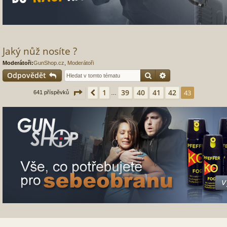
Jaký nůž nosíte ?
Moderátoři:
GunShop.cz
,
Moderátoři
Hledat
Pokročilé hledání
Odpovědět
Stránka
43
z
43
1
39
40
41
42
Předchozí
43
641 příspěvků
…