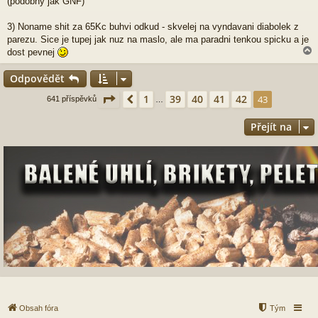
(podobny jak GNF)
3) Noname shit za 65Kc buhvi odkud - skvelej na vyndavani diabolek z
parezu. Sice je tupej jak nuz na maslo, ale ma paradni tenkou spicku a je
dost pevnej
Odpovědět
r
Stránka
43
z
43
1
39
40
41
42
Předchozí
43
641 příspěvků
…
Přejít na
Obsah fóra
Tým