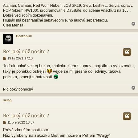
e
k
Ataman, Caiman, Red Wolf, Huben, LCS SK19, Steyr, Leshiy ... Servis, opravy,
PCP (okrem HW100), programovanie Daystate, doladenie Anschütz na 16J.
Dobré veci robím dokonalými.
Hlupák má bezhraničné sebavedomie, no nulovú sebareflexiu.
Člen Mensa.
Deathbull
r
Re: Jaký nůž nosíte ?
P
19 lis 2021 17:13
ř
Teď aktuálně velkej Luzon, malinko jsem si upravil pojistku a vyhazování,
í
taky je poněkud ostřejší
vejde se mi přesně do ledviny, taková
s
p
pojistka, pracuji s hotovostí
ě
v
Pidlooký ponocný
e
k
selag
r
Re: Jaký nůž nosíte ?
P
11 bře 2022 13:57
ř
Právě zkouším nosit toto.....
í
Nůž vyrobený na zakázku Mistrem nožířem Petrem "Wajgy"
s