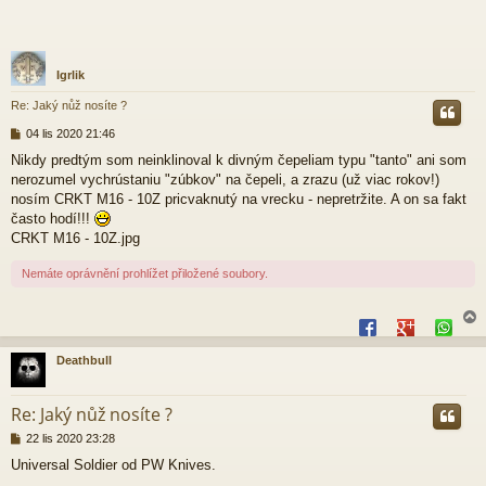
Igrlik
Re: Jaký nůž nosíte ?
P
04 lis 2020 21:46
ř
Nikdy predtým som neinklinoval k divným čepeliam typu "tanto" ani som
í
nerozumel vychrústaniu "zúbkov" na čepeli, a zrazu (už viac rokov!)
s
p
nosím CRKT M16 - 10Z pricvaknutý na vrecku - nepretržite. A on sa fakt
ě
často hodí!!!
v
CRKT M16 - 10Z.jpg
e
k
Nemáte oprávnění prohlížet přiložené soubory.
Deathbull
r
Re: Jaký nůž nosíte ?
P
22 lis 2020 23:28
ř
Universal Soldier od PW Knives.
í
s