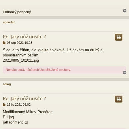
p
ě
Pidlooký ponocný
v
e
k
spikelet
r
Re: Jaký nůž nosíte ?
P
05 srp 2021 10:23
ř
Sice je to číňan, ale kvalita špičková. Už čekám na druhý s
í
oboustranným ostřím.
s
p
20210805_101011.jpg
ě
v
Nemáte oprávnění prohlížet přiložené soubory.
e
k
selag
r
Re: Jaký nůž nosíte ?
P
16 lis 2021 08:02
ř
Modifikovaný Mikov Predátor
í
P I.jpg
s
p
[attachment=1]
ě