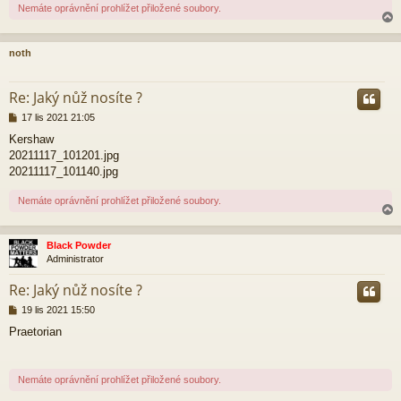
v
Nemáte oprávnění prohlížet přiložené soubory.
e
k
noth
r
Re: Jaký nůž nosíte ?
P
17 lis 2021 21:05
ř
Kershaw
í
20211117_101201.jpg
s
p
20211117_101140.jpg
ě
v
Nemáte oprávnění prohlížet přiložené soubory.
e
k
Black Powder
Administrator
r
Re: Jaký nůž nosíte ?
P
19 lis 2021 15:50
ř
Praetorian
í
s
p
ě
Nemáte oprávnění prohlížet přiložené soubory.
v