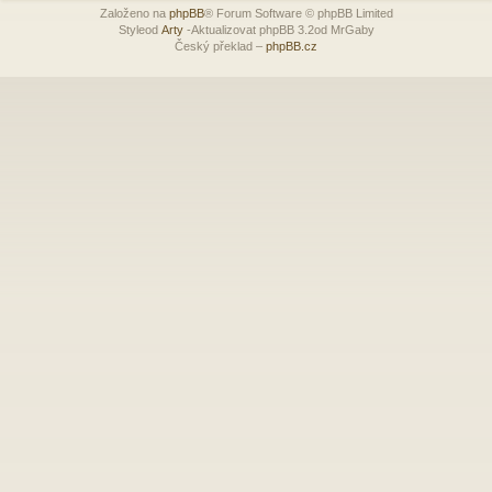
Založeno na
phpBB
® Forum Software © phpBB Limited
Styleod
Arty
-Aktualizovat phpBB 3.2od MrGaby
Český překlad –
phpBB.cz