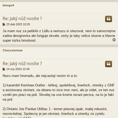
bixogo4
r
Re: Jaký nůž nosíte ?
P
23 dub 2023 10:25
ř
Ja mam nuz za petikilo z Lidlu a nemuzu si stezovat, neni to samozrejme
í
zadna designovka ale funguje skvele, ostry je taky velice slusne a hlavne
s
p
super nizka hmotnost.
ě
v
Chezzsterman
e
k
r
Re: Jaký nůž nosíte ?
P
14 srp 2024 12:44
ř
Nozu mam hromadu, ale nejcasteji nosim tri a to:
í
s
p
1) karambit Kershaw Outlier - lehkej, spolehlivej, linerlock, strenky z GNF
ě
a asistovany otvirani, na obranu to sice moc neni, ale je videt, ze ten nuz
v
vznikl pro praci na poli. Skvelej na vse krome rezani peciva, na to je fakt
e
na prd.
k
2) Ontario Joe Pardue Utilitac 1 - temer presnej opak, malej robustni,
neznicitelnej. Spolecny je jen otvirani, linerlock a strenky ze zytelu