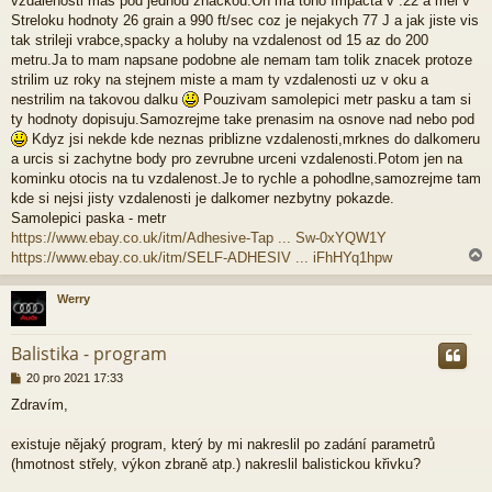
vzdalenosti mas pod jednou znackou.On ma toho Impacta v .22 a mel v
e
Streloku hodnoty 26 grain a 990 ft/sec coz je nejakych 77 J a jak jiste vis
k
tak strileji vrabce,spacky a holuby na vzdalenost od 15 az do 200
metru.Ja to mam napsane podobne ale nemam tam tolik znacek protoze
strilim uz roky na stejnem miste a mam ty vzdalenosti uz v oku a
nestrilim na takovou dalku
Pouzivam samolepici metr pasku a tam si
ty hodnoty dopisuju.Samozrejme take prenasim na osnove nad nebo pod
Kdyz jsi nekde kde neznas priblizne vzdalenosti,mrknes do dalkomeru
a urcis si zachytne body pro zevrubne urceni vzdalenosti.Potom jen na
kominku otocis na tu vzdalenost.Je to rychle a pohodlne,samozrejme tam
kde si nejsi jisty vzdalenosti je dalkomer nezbytny pokazde.
Samolepici paska - metr
https://www.ebay.co.uk/itm/Adhesive-Tap ... Sw-0xYQW1Y
https://www.ebay.co.uk/itm/SELF-ADHESIV ... iFhHYq1hpw
Werry
r
Balistika - program
P
20 pro 2021 17:33
ř
Zdravím,
í
s
p
existuje nějaký program, který by mi nakreslil po zadání parametrů
ě
(hmotnost střely, výkon zbraně atp.) nakreslil balistickou křivku?
v
e