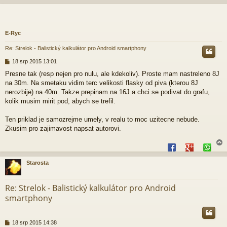
E-Ryc
Re: Strelok - Balistický kalkulátor pro Android smartphony
P
18 srp 2015 13:01
ř
Presne tak (resp nejen pro nulu, ale kdekoliv). Proste mam nastreleno 8J
í
na 30m. Na smetaku vidim terc velikosti flasky od piva (kterou 8J
s
p
nerozbije) na 40m. Takze prepinam na 16J a chci se podivat do grafu,
ě
kolik musim mirit pod, abych se trefil.
v
e
Ten priklad je samozrejme umely, v realu to moc uzitecne nebude.
k
Zkusim pro zajimavost napsat autorovi.
Starosta
r
Re: Strelok - Balistický kalkulátor pro Android
smartphony
P
18 srp 2015 14:38