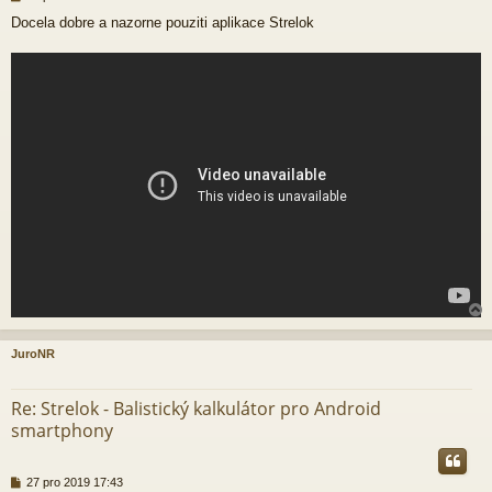
ř
Docela dobre a nazorne pouziti aplikace Strelok
í
s
p
ě
v
e
k
JuroNR
r
Re: Strelok - Balistický kalkulátor pro Android
smartphony
P
27 pro 2019 17:43