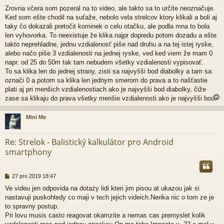
ř
Zrovna včera som pozeral na to video, ale takto sa to určite neoznačuje.
í
Ked som ešte chodil na suťaže, nebolo vela strelcov ktory klikali a boli aj
s
p
taky čo dokazali pretočit kominek o celu otačku, ale podla mna to bola
ě
len vyhovorka. To neexistuje že klika najpr dopredu potom dozadu a ešte
v
takto neprehladne, jednu vzdialenosť piše nad druhu a na tej istej ryske,
e
alebo načo piše 3 vzdialenosti na jednej ryske, ved ked viem že mam 0
k
napr. od 25 do 50m tak tam nebudem všetky vzdialenosti vypisovať.
To sa klika len do jednej strany, zisti sa najvyšši bod diabolky a tam sa
označi 0 a potom sa klika len jednym smerom do prava a to našťastie
plati aj pri menšich vzdialenostiach ako je najvyšši bod diabolky, čiže
zase sa klikaju do prava všetky menšie vzdialenosti ako je najvyšši bod.
Mini Me
r
Re: Strelok - Balistický kalkulátor pro Android
smartphony
P
27 pro 2019 18:47
ř
Ve videu jen odpovida na dotazy lidi kteri jim pisou at ukazou jak si
í
nastavuji puskohledy co maji v tech jejich videich.Nerika nic o tom ze je
s
p
to spravny postup.
ě
Pri lovu musis casto reagovat okamzite a nemas cas premyslet kolik
v