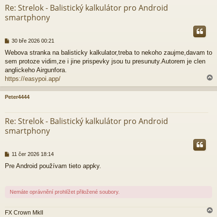
k
Re: Strelok - Balistický kalkulátor pro Android
smartphony
P
30 bře 2026 00:21
ř
Webova stranka na balisticky kalkulator,treba to nekoho zaujme,davam to
í
sem protoze vidim,ze i jine prispevky jsou tu presunuty.Autorem je clen
s
p
anglickeho Airgunfora.
ě
https://easypoi.app/
v
e
Peter4444
k
r
Re: Strelok - Balistický kalkulátor pro Android
smartphony
P
11 čer 2026 18:14
ř
Pre Android používam tieto appky.
í
s
p
ě
Nemáte oprávnění prohlížet přiložené soubory.
v
e
k
FX Crown MkII