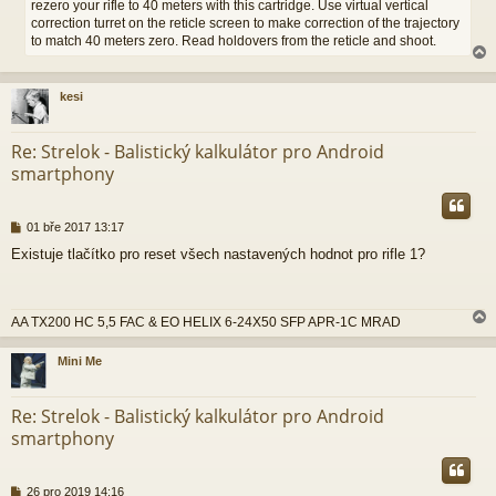
rezero your rifle to 40 meters with this cartridge. Use virtual vertical
correction turret on the reticle screen to make correction of the trajectory
to match 40 meters zero. Read holdovers from the reticle and shoot.
kesi
r
Re: Strelok - Balistický kalkulátor pro Android
smartphony
P
01 bře 2017 13:17
ř
Existuje tlačítko pro reset všech nastavených hodnot pro rifle 1?
í
s
p
ě
AA TX200 HC 5,5 FAC & EO HELIX 6-24X50 SFP APR-1C MRAD
v
e
k
Mini Me
r
Re: Strelok - Balistický kalkulátor pro Android
smartphony
P
26 pro 2019 14:16