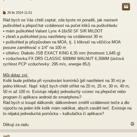
P
26 lis 2024 11:01
ř
Rád bych se Vás chtěl zeptat, zda byste mi poradili, jak nastavit
í
puškohled a přepočítat vzdálenost na počet kliků na puškohledu:
s
p
• mám puškohled Valiant Lynx 4-16x50 SF SIR MILDOT
ě
• zbraň a puškohled jsou nastřeleny na vzdálenost 30 m
v
• puškohled je přizpůsoben na MOA, tj. 1 kliknutí na věžičce MOA
e
posune zaměřovač o 1/4" na 100 m
k
• střelivo: Diabolo JSB EXACT KING 6,35 mm (hmotnost 1,645 g)
• vzduchovka FX DRS CLASSIC 600MM WALNUT 6,35MM (úsťová
rychlost PCP vzduchovky: 295 m/s, energie 85J)
Můj dotaz zní:
Kolik bude potřeba při vynulování komínků (při nastřelení na 30 m) je
jedno kliknutí. Např. když bych chtěl střílet na 20 m, 25 m, 30 m, 40 m,
50 m až 100 m. Existuje nějaký jednoduchý vzorec na přepočet nebo
program či aplikace android do smartphonu?
Rád bych si koupil dálkoměr, dálkoměrem změřil vzdálenost terče a dle
výpočtu na jeden klik kolik mám naklikat, abych zasáhl terč. Existuje na
to nějaká jednoduchá pomůcka – kalkulačka či aplikace?
Děkuji za radu.
sajfi