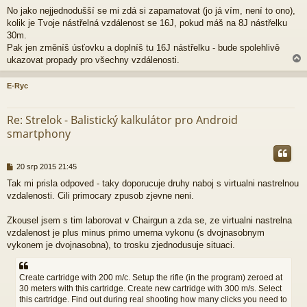
ř
No jako nejjednodušší se mi zdá si zapamatovat (jo já vím, není to ono),
í
kolik je Tvoje nástřelná vzdálenost se 16J, pokud máš na 8J nástřelku
s
p
30m.
ě
Pak jen změníš úsťovku a doplníš tu 16J nástřelku - bude spolehlivě
v
ukazovat propady pro všechny vzdálenosti.
e
k
E-Ryc
r
Re: Strelok - Balistický kalkulátor pro Android
smartphony
P
20 srp 2015 21:45
ř
Tak mi prisla odpoved - taky doporucuje druhy naboj s virtualni nastrelnou
í
vzdalenosti. Cili primocary zpusob zjevne neni.
s
p
ě
Zkousel jsem s tim laborovat v Chairgun a zda se, ze virtualni nastrelna
v
vzdalenost je plus minus primo umerna vykonu (s dvojnasobnym
e
vykonem je dvojnasobna), to trosku zjednodusuje situaci.
k
Create cartridge with 200 m/c. Setup the rifle (in the program) zeroed at
30 meters with this cartridge. Create new cartridge with 300 m/s. Select
this cartridge. Find out during real shooting how many clicks you need to