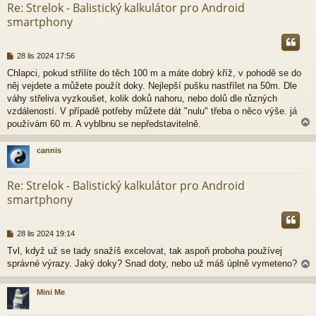
Re: Strelok - Balistický kalkulátor pro Android
smartphony
P
28 lis 2024 17:56
ř
Chlapci, pokud střílíte do těch 100 m a máte dobrý kříž, v pohodě se do
í
něj vejdete a můžete použít doky. Nejlepší pušku nastřílet na 50m. Dle
s
p
váhy střeliva vyzkoušet, kolik doků nahoru, nebo dolů dle různých
ě
vzdáleností. V případě potřeby můžete dát "nulu" třeba o něco výše. já
v
používám 60 m. A vyblbnu se nepředstavitelně.
e
k
cannis
r
Re: Strelok - Balistický kalkulátor pro Android
smartphony
P
28 lis 2024 19:14
ř
Tvl, když už se tady snažíš excelovat, tak aspoň proboha používej
í
správné výrazy. Jaký doky? Snad doty, nebo už máš úplně vymeteno?
s
p
ě
Mini Me
v
e
r