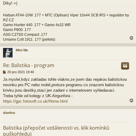
Díky! =)
k
Hatsan AT44-10W .177 + MTC (Optisan) Viper 10x44 SCB IRS + regulátor by
RZ CZ
Gamo Hunter 440 .177 + Gamo 4x32 WR
Gamo P800 .177
ASG CZ75D Compact .177
Umarex Colt 1911 .177 (pellets)
Mini Me
r
Re: Balistika - program
P
20 pro 2021 19:40
ř
Ja myslel,kdyz zakladas tohle vlakno,ze jsem das nejakou balistickou
í
novinku pro PC nebo mobil,protoze programu co znazorni balistickou
s
p
krivku jsou desitky,staci jen zadani v internetovem vyhledavaci.
ě
Treba tyhle od kolegy z UK-Airgunfora -
v
https://gpc.fotosoft.co.uk/Home.html
e
k
davdou
r
Balistika (přepočet vzdálenosti vs. klik komínků
puškohledu)