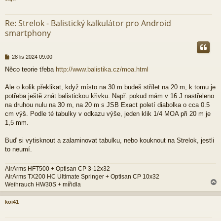
r
Re: Strelok - Balistický kalkulátor pro Android
smartphony
P
28 lis 2024 09:00
ř
Něco teorie třeba
http://www.balistika.cz/moa.html
í
s
p
Ale o kolik překlikat, když místo na 30 m budeš střílet na 20 m, k tomu je
ě
potřeba ještě znát balistickou křivku. Např. pokud mám v 16 J nastřeleno
v
na druhou nulu na 30 m, na 20 m s JSB Exact poletí diabolka o cca 0.5
e
cm výš. Podle té tabulky v odkazu výše, jeden klik 1/4 MOA při 20 m je
k
1,5 mm.
Buď si vytisknout a zalaminovat tabulku, nebo kouknout na Strelok, jestli
to neumí.
AirArms HFT500 + Optisan CP 3-12x32
AirArms TX200 HC Ultimate Springer + Optisan CP 10x32
Weihrauch HW30S + mířidla
koi41
r