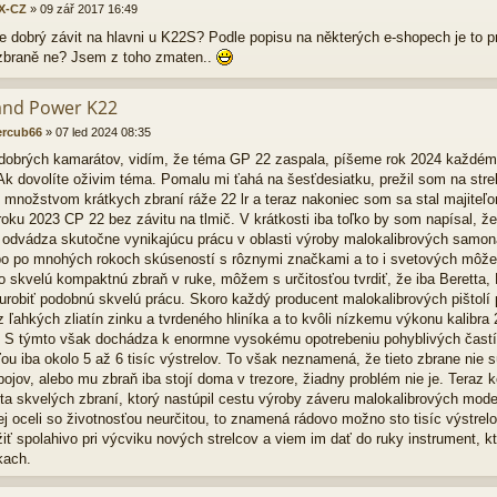
X-CZ
»
09 zář 2017 16:49
e dobrý závit na hlavni u K22S? Podle popisu na některých e-shopech je to pr
zbraně ne? Jsem z toho zmaten..
and Power K22
ercub66
»
07 led 2024 08:35
dobrých kamarátov, vidím, že téma GP 22 zaspala, píšeme rok 2024 každém
Ak dovolíte oživim téma. Pomalu mi ťahá na šesťdesiatku, prežil som na strel
 množstvom krátkych zbraní ráže 22 lr a teraz nakoniec som sa stal majiteľ
roku 2023 CP 22 bez závitu na tlmič. V krátkosti iba toľko by som napísal, 
 odvádza skutočne vynikajúcu prácu v oblasti výroby malokalibrových samonab
ebo po mnohých rokoch skúseností s rôznymi značkami a to i svetových môže
o skvelú kompaktnú zbraň v ruke, môžem s určitosťou tvrdiť, že iba Beretta, 
 urobiť podobnú skvelú prácu. Skoro každý producent malokalibrových pištolí
 ľahkých zliatín zinku a tvrdeného hliníka a to kvôli nízkemu výkonu kalibra 2
a. S týmto však dochádza k enormne vysokému opotrebeniu pohyblivých častí
ou iba okolo 5 až 6 tisíc výstrelov. To však neznamená, že tieto zbrane nie sú
bojov, alebo mu zbraň iba stojí doma v trezore, žiadny problém nie je. Ter
ta skvelých zbraní, ktorý nastúpil cestu výroby záveru malokalibrových mod
kej oceli so životnosťou neurčitou, to znamená rádovo možno sto tisíc výstr
iť spolahivo pri výcviku nových strelcov a viem im dať do ruky instrument, kt
kach.