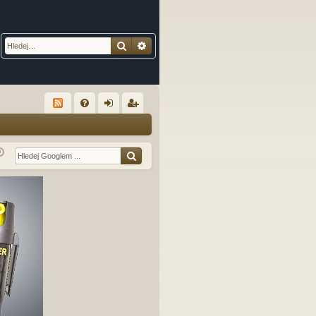
Hledat
Pokročilé hledání
R
FA
řih
eg
Q
lá
ist
sit
ro
se
va
t