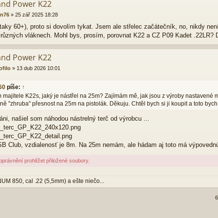
and Power K22
on76
»
25 zář 2025 18:28
 taky 60+), proto si dovolím tykat. Jsem ale střelec začátečník, no, nikdy nen
 různých vláknech. Mohl bys, prosím, porovnat K22 a CZ P09 Kadet .22LR? 
and Power K22
ofilo
»
13 dub 2026 10:01
60
píše:
↑
 majitele K22s, jaký je nástřel na 25m? Zajímám mě, jak jsou z výroby nastavené mí
ně "zhruba" přesnost na 25m na pistolák. Děkuju. Chtěl bych si ji koupit a toto bych
áni, našiel som náhodou nástrelný terč od výrobcu ...
ny_terc_GP_K22_240x120.png
y_terc_GP_K22_detail.png
 SB Club, vzdialenosť je 8m. Na 25m nemám, ale hádam aj toto má výpovednú
právnění prohlížet přiložené soubory.
 850, cal .22 (5,5mm) a ešte niečo...
6