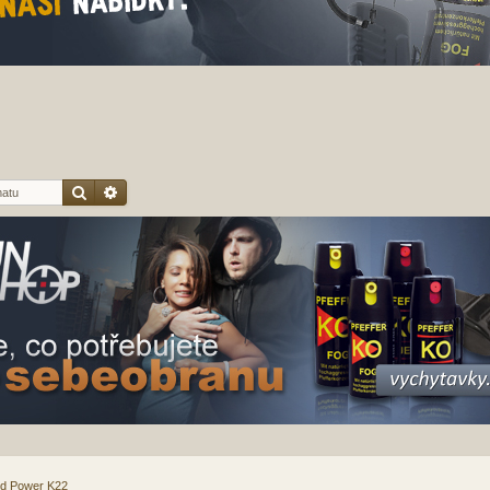
Hledat
Pokročilé hledání
nd Power K22