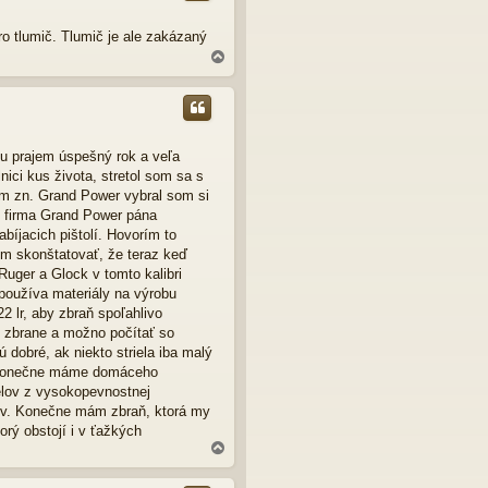
r
u
o tlumič. Tlumič je ale zakázaný
N
a
h
o
r
u
u prajem úspešný rok a veľa
nici kus života, stretol som sa s
om zn. Grand Power vybral som si
že firma Grand Power pána
íjacich pištolí. Hovorím to
m skonštatovať, že teraz keď
Ruger a Glock v tomto kalibri
 používa materiály na výrobu
2 lr, aby zbraň spoľahlivo
 zbrane a možno počítať so
 dobré, ak niekto striela iba malý
az konečne máme domáceho
elov z vysokopevnostnej
elov. Konečne mám zbraň, ktorá my
orý obstojí i v ťažkých
N
a
h