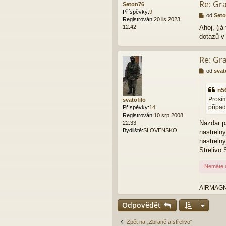
Re: Gr
Seton76
Příspěvky:
9
P
od
Set
Registrován:
20 lis 2023
ř
12:42
Ahoj, (já
í
dotazů v
s
p
ě
Re: Gr
v
e
P
od
svat
k
ř
í
n5
s
Prosím
svatofilo
p
případ
Příspěvky:
14
ě
Registrován:
10 srp 2008
v
Nazdar p
22:33
e
Bydliště:
SLOVENSKO
k
nastrel
nastreln
Strelivo
Nemáte o
AIRMAGNUM
Odpovědět
Zpět na „Zbraně a střelivo“