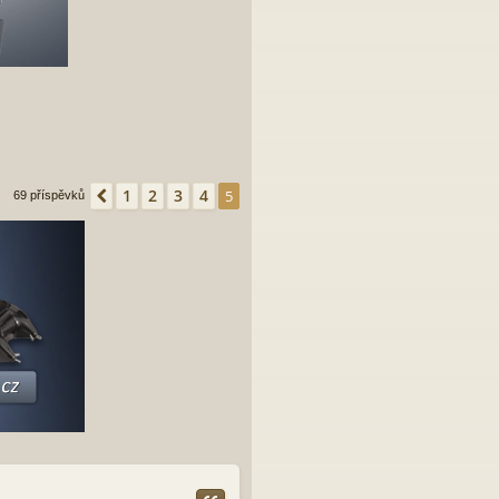
1
2
3
4
Předchozí
5
69 příspěvků