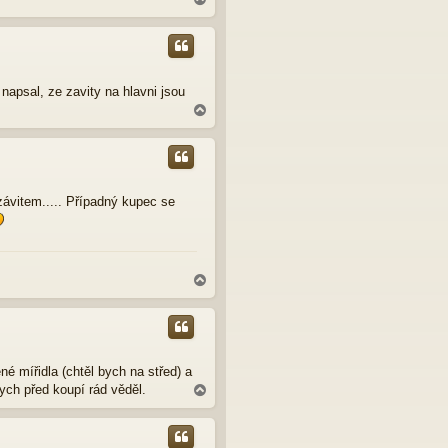
a
h
o
r
u
napsal, ze zavity na hlavni jsou
N
a
h
o
r
u
ávitem..... Případný kupec se
N
a
h
o
r
u
é mířidla (chtěl bych na střed) a
bych před koupí rád věděl.
N
a
h
o