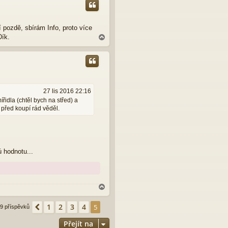
o
r
u
í pozdě, sbírám Info, proto více
Dík.
N
a
h
o
r
u
27 lis 2016 22:16
řidla (chtěl bych na střed) a
 před koupí rád věděl.
 hodnotu...
N
a
h
1
2
3
4
Předchozí
5
9 příspěvků
o
r
Přejít na
u