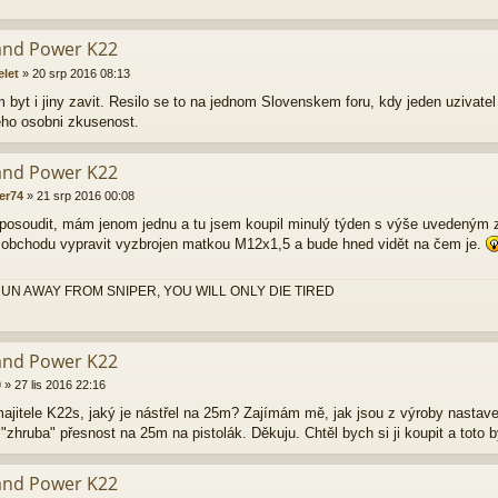
and Power K22
elet
»
20 srp 2016 08:13
byt i jiny zavit. Resilo se to na jednom Slovenskem foru, kdy jeden uzivatel 
eho osobni zkusenost.
and Power K22
er74
»
21 srp 2016 00:08
osoudit, mám jenom jednu a tu jsem koupil minulý týden s výše uvedeným z
obchodu vypravit vyzbrojen matkou M12x1,5 a bude hned vidět na čem je.
UN AWAY FROM SNIPER, YOU WILL ONLY DIE TIRED
and Power K22
0
»
27 lis 2016 22:16
ajitele K22s, jaký je nástřel na 25m? Zajímám mě, jak jsou z výroby nastaven
"zhruba" přesnost na 25m na pistolák. Děkuju. Chtěl bych si ji koupit a toto 
and Power K22