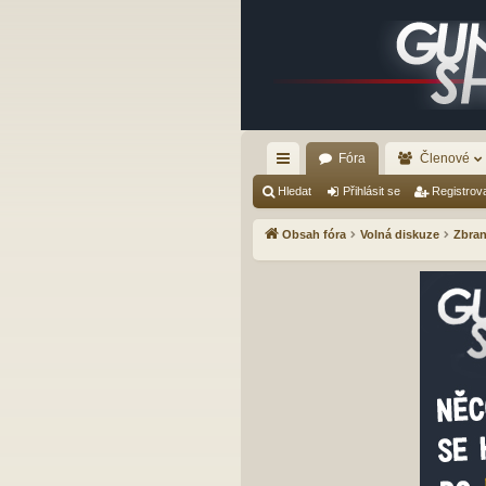
Fóra
Členové
yc
Hledat
Přihlásit se
Registrov
hl
Obsah fóra
Volná diskuze
Zbran
é
od
ka
zy