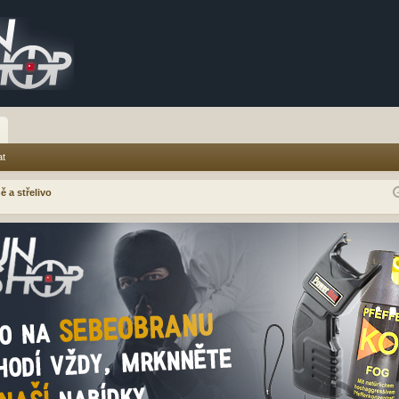
at
ě a střelivo