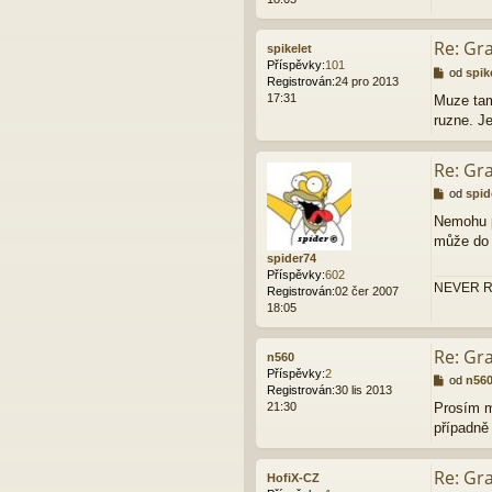
e
k
Re: Gr
spikelet
Příspěvky:
101
P
od
spik
Registrován:
24 pro 2013
ř
17:31
Muze tam 
í
ruzne. J
s
p
ě
Re: Gr
v
e
P
od
spid
k
ř
Nemohu p
í
může do 
s
spider74
p
Příspěvky:
602
ě
NEVER R
Registrován:
02 čer 2007
v
18:05
e
k
Re: Gr
n560
Příspěvky:
2
P
od
n56
Registrován:
30 lis 2013
ř
21:30
Prosím m
í
případně 
s
p
ě
Re: Gr
HofiX-CZ
v