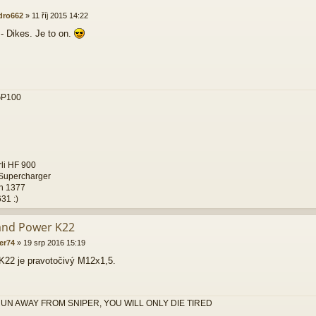
dro662
»
11 říj 2015 14:22
 - Dikes. Je to on.
GP100
i HF 900
Supercharger
n 1377
31 :)
and Power K22
er74
»
19 srp 2016 15:19
 K22 je pravotočivý M12x1,5.
UN AWAY FROM SNIPER, YOU WILL ONLY DIE TIRED