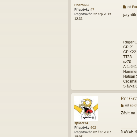
Pedro662
P
od
Pe
Příspěvky:
47
ř
jaryn65
Registrován:
22 srp 2013
í
12:31
s
p
ě
v
e
Ruger 
k
GP P1
GP K22
TT33
cz70
Alfa 641
Hämmerl
Hatsan 
Crosma
Slávka 6
Re: Gr
P
od
spid
ř
Závit na
í
s
spider74
p
Příspěvky:
602
ě
NEVER R
Registrován:
02 čer 2007
v
18:05