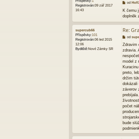
Příspěvky:
1
e
P
od
Hofi
Registrován:
09 zář 2017
k
ř
16:43
K čemu j
í
doplněk 
s
p
ě
Re: Gr
supercub66
v
Příspěvky:
101
e
P
od
sup
Registrován:
06 led 2015
k
ř
12:06
Zdravim 
í
Bydliště:
Nové Zámky SR
zdravia. 
s
p
nespočet
ě
model z 
v
Kuracinu
e
preto, l
k
držim tút
dokázali
záverov z
prebíjal
životnosť
počet ná
producen
strojars
bude slúž
podmien