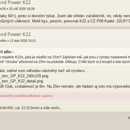
and Power K22
on76
»
25 zář 2025 18:28
 taky 60+), proto si dovolím tykat. Jsem ale střelec začátečník, no, nikdy nen
 různých vláknech. Mohl bys, prosím, porovnat K22 a CZ P09 Kadet .22LR? 
and Power K22
ofilo
»
13 dub 2026 10:01
60
píše:
↑
 majitele K22s, jaký je nástřel na 25m? Zajímám mě, jak jsou z výroby nastavené mí
ně "zhruba" přesnost na 25m na pistolák. Děkuju. Chtěl bych si ji koupit a toto bych
áni, našiel som náhodou nástrelný terč od výrobcu ...
ny_terc_GP_K22_240x120.png
y_terc_GP_K22_detail.png
 SB Club, vzdialenosť je 8m. Na 25m nemám, ale hádam aj toto má výpovednú
právnění prohlížet přiložené soubory.
 850, cal .22 (5,5mm) a ešte niečo...
6