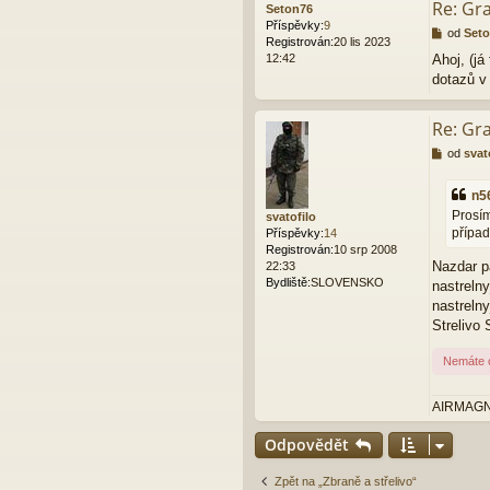
Re: Gr
Seton76
Příspěvky:
9
P
od
Set
Registrován:
20 lis 2023
ř
12:42
Ahoj, (já
í
dotazů v
s
p
ě
Re: Gr
v
e
P
od
svat
k
ř
í
n5
s
Prosím
svatofilo
p
případ
Příspěvky:
14
ě
Registrován:
10 srp 2008
v
Nazdar p
22:33
e
Bydliště:
SLOVENSKO
k
nastrel
nastreln
Strelivo
Nemáte o
AIRMAGNUM
Odpovědět
Zpět na „Zbraně a střelivo“