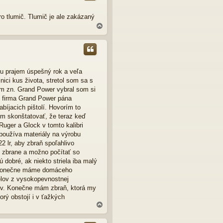
r
u
o tlumič. Tlumič je ale zakázaný
N
a
h
o
r
u
u prajem úspešný rok a veľa
nici kus života, stretol som sa s
om zn. Grand Power vybral som si
že firma Grand Power pána
íjacich pištolí. Hovorím to
m skonštatovať, že teraz keď
Ruger a Glock v tomto kalibri
 používa materiály na výrobu
2 lr, aby zbraň spoľahlivo
 zbrane a možno počítať so
 dobré, ak niekto striela iba malý
az konečne máme domáceho
elov z vysokopevnostnej
elov. Konečne mám zbraň, ktorá my
orý obstojí i v ťažkých
N
a
h