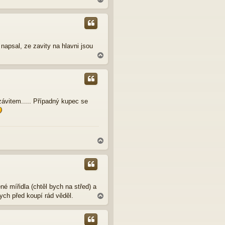
a
h
o
r
u
napsal, ze zavity na hlavni jsou
N
a
h
o
r
u
ávitem..... Případný kupec se
N
a
h
o
r
u
é mířidla (chtěl bych na střed) a
bych před koupí rád věděl.
N
a
h
o