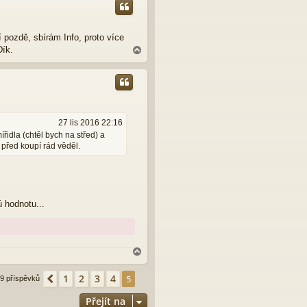
o
r
u
í pozdě, sbírám Info, proto více
Dík.
N
a
h
o
r
u
27 lis 2016 22:16
řidla (chtěl bych na střed) a
 před koupí rád věděl.
 hodnotu...
N
a
h
1
2
3
4
Předchozí
5
9 příspěvků
o
r
Přejít na
u