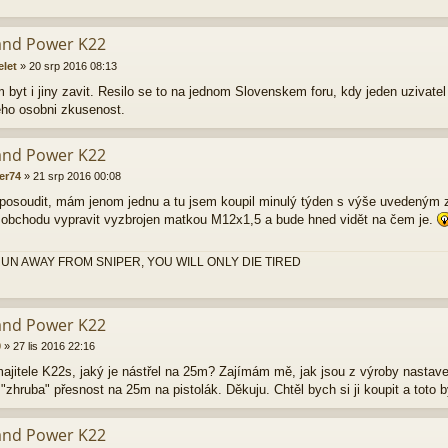
and Power K22
elet
»
20 srp 2016 08:13
byt i jiny zavit. Resilo se to na jednom Slovenskem foru, kdy jeden uzivatel 
eho osobni zkusenost.
and Power K22
er74
»
21 srp 2016 00:08
osoudit, mám jenom jednu a tu jsem koupil minulý týden s výše uvedeným z
obchodu vypravit vyzbrojen matkou M12x1,5 a bude hned vidět na čem je.
UN AWAY FROM SNIPER, YOU WILL ONLY DIE TIRED
and Power K22
0
»
27 lis 2016 22:16
ajitele K22s, jaký je nástřel na 25m? Zajímám mě, jak jsou z výroby nastaven
"zhruba" přesnost na 25m na pistolák. Děkuju. Chtěl bych si ji koupit a toto 
and Power K22