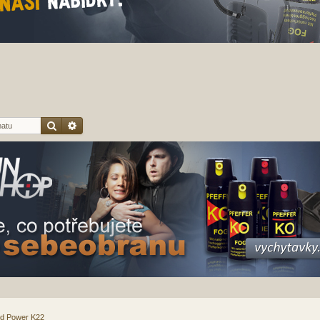
Hledat
Pokročilé hledání
nd Power K22