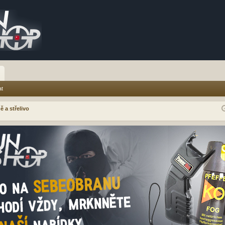
at
ě a střelivo