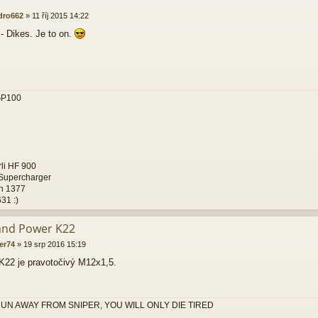
dro662
»
11 říj 2015 14:22
 - Dikes. Je to on.
GP100
i HF 900
Supercharger
n 1377
31 :)
and Power K22
er74
»
19 srp 2016 15:19
 K22 je pravotočivý M12x1,5.
UN AWAY FROM SNIPER, YOU WILL ONLY DIE TIRED