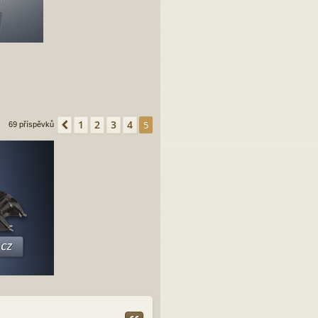
1
2
3
4
Předchozí
5
69 příspěvků