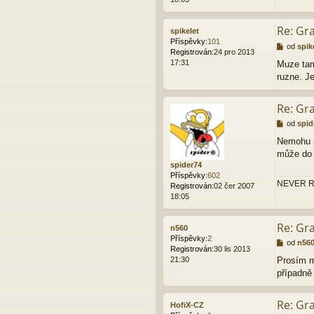
e
k
Re: Gr
spikelet
Příspěvky:
101
P
od
spik
Registrován:
24 pro 2013
ř
17:31
Muze tam 
í
ruzne. J
s
p
ě
Re: Gr
v
e
P
od
spid
k
ř
Nemohu p
í
může do 
s
spider74
p
Příspěvky:
602
ě
NEVER R
Registrován:
02 čer 2007
v
18:05
e
k
Re: Gr
n560
Příspěvky:
2
P
od
n56
Registrován:
30 lis 2013
ř
21:30
Prosím m
í
případně 
s
p
ě
Re: Gr
HofiX-CZ
v