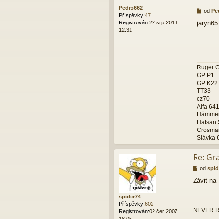
Pedro662
P
od
Pe
Příspěvky:
47
ř
jaryn65
Registrován:
22 srp 2013
í
12:31
s
p
ě
v
e
Ruger 
k
GP P1
GP K22
TT33
cz70
Alfa 641
Hämmerl
Hatsan 
Crosma
Slávka 6
Re: Gr
P
od
spid
ř
Závit na
í
s
spider74
p
Příspěvky:
602
ě
NEVER R
Registrován:
02 čer 2007
v
18:05