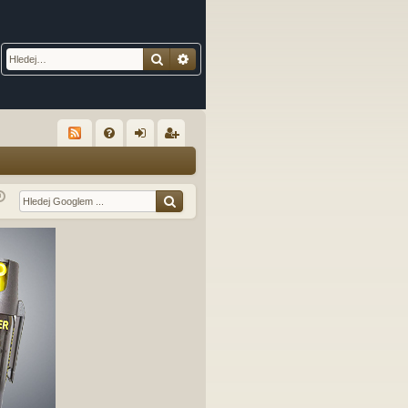
Hledat
Pokročilé hledání
R
FA
řih
eg
Q
lá
ist
sit
ro
se
va
t