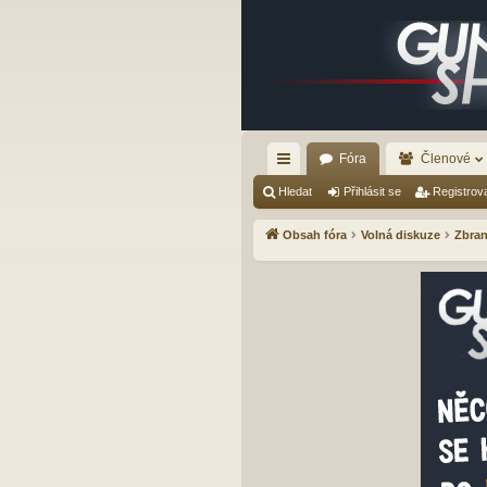
Fóra
Členové
yc
Hledat
Přihlásit se
Registrov
hl
Obsah fóra
Volná diskuze
Zbran
é
od
ka
zy