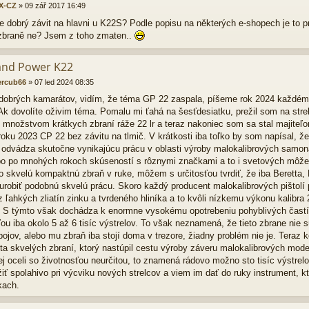
X-CZ
»
09 zář 2017 16:49
e dobrý závit na hlavni u K22S? Podle popisu na některých e-shopech je to pr
zbraně ne? Jsem z toho zmaten..
and Power K22
ercub66
»
07 led 2024 08:35
dobrých kamarátov, vidím, že téma GP 22 zaspala, píšeme rok 2024 každém
Ak dovolíte oživim téma. Pomalu mi ťahá na šesťdesiatku, prežil som na strel
 množstvom krátkych zbraní ráže 22 lr a teraz nakoniec som sa stal majiteľ
roku 2023 CP 22 bez závitu na tlmič. V krátkosti iba toľko by som napísal, 
 odvádza skutočne vynikajúcu prácu v oblasti výroby malokalibrových samonab
ebo po mnohých rokoch skúseností s rôznymi značkami a to i svetových môže
o skvelú kompaktnú zbraň v ruke, môžem s určitosťou tvrdiť, že iba Beretta, 
 urobiť podobnú skvelú prácu. Skoro každý producent malokalibrových pištolí
 ľahkých zliatín zinku a tvrdeného hliníka a to kvôli nízkemu výkonu kalibra 2
a. S týmto však dochádza k enormne vysokému opotrebeniu pohyblivých častí
ou iba okolo 5 až 6 tisíc výstrelov. To však neznamená, že tieto zbrane nie sú
bojov, alebo mu zbraň iba stojí doma v trezore, žiadny problém nie je. Ter
ta skvelých zbraní, ktorý nastúpil cestu výroby záveru malokalibrových mod
kej oceli so životnosťou neurčitou, to znamená rádovo možno sto tisíc výstr
iť spolahivo pri výcviku nových strelcov a viem im dať do ruky instrument, kt
kach.