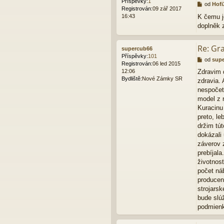
Příspěvky:
1
e
P
od
Hofi
Registrován:
09 zář 2017
k
ř
16:43
K čemu j
í
doplněk 
s
p
ě
Re: Gr
supercub66
v
Příspěvky:
101
e
P
od
sup
Registrován:
06 led 2015
k
ř
12:06
Zdravim 
í
Bydliště:
Nové Zámky SR
zdravia. 
s
p
nespočet
ě
model z 
v
Kuracinu
e
preto, l
k
držim tút
dokázali
záverov z
prebíjal
životnosť
počet ná
producen
strojars
bude slúž
podmien