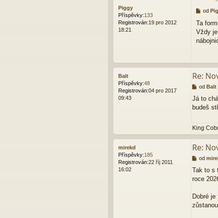
Piggy
P
od
Pi
Příspěvky:
133
ř
Ta form
Registrován:
19 pro 2012
í
18:21
Vždy je
s
p
nábojni
ě
v
e
k
Re: Nov
Balt
Příspěvky:
48
P
od
Balt
Registrován:
04 pro 2017
ř
09:43
Já to chá
í
budeš stř
s
p
ě
King Cobr
v
e
k
Re: Nov
mirekd
Příspěvky:
185
P
od
mire
Registrován:
22 říj 2011
ř
16:02
Tak to s
í
roce 2026
s
p
ě
Dobré je 
v
zůstanou
e
k