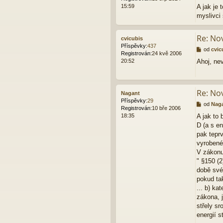
ř
15:59
A jak je 
í
myslivci
s
p
ě
Re: Nov
cvicubis
v
Příspěvky:
437
e
P
od
cvic
Registrován:
24 kvě 2006
k
ř
20:52
Ahoj, ne
í
s
p
ě
Re: Nov
Nagant
v
Příspěvky:
29
e
P
od
Nag
Registrován:
10 bře 2006
k
ř
18:35
A jak to
í
D (a s e
s
p
pak tepr
ě
vyrobené
v
V zákonu
e
" §150 (2
k
době své
pokud ta
... b) ka
zákona, 
střely s
energií s