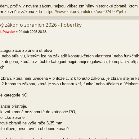
em, proč v v novém zákonu nejsou vůbec zmíněny historické zbraně, krom 
m ze znění zákona zde:
https://www.zakonyprolidi.cz/cs/2024-90#p4
)
ý zákon o zbraních 2026 - flobertky
k Powder
»
04 dub 2025 20:38
ategorizace zbraně a střeliva
i nebo střelivu, kterým lze na základě konstrukčních vlastností nebo funkčního
í kategorie, která je z těchto kategorií nejpřísněji regulována; to neplatí v př
ích.
 zbraň, která není uvedena v příloze č. 2 k tomuto zákonu, je zbraní stejné 
. 2 k tomuto zákonu, které je svou konstrukcí, funkcí nebo účelem a účinkem 
ně kategorie NO:
anzní přístroje,
aktivní zbraně nezahrnuté do kategorie PO,
torické zbraně,
ynové zbraně nejvýše ráže 6,35 mm,
ntballové, airsoftové a obdobné zbraně.