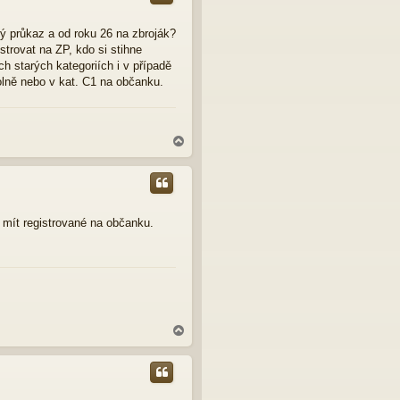
r
u
ký průkaz a od roku 26 na zbroják?
trovat na ZP, kdo si stihne
ch starých kategoriích i v případě
olně nebo v kat. C1 na občanku.
N
a
h
o
r
u
to mít registrované na občanku.
N
a
h
o
r