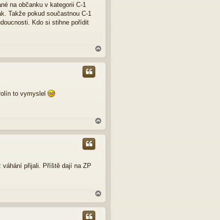
ané na občanku v kategorii C-1
ják. Takže pokud součastnou C-1
doucnosti. Kdo si stihne pořídit
N
a
h
o
r
u
rolín to vymyslel
N
a
h
o
r
u
váhání přijali. Příště dají na ZP
N
a
h
o