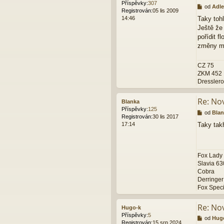
Příspěvky:
307
P
od
Adle
Registrován:
05 lis 2009
ř
14:46
Taky toh
í
Ještě že
s
p
pořídit f
ě
změny ma
v
e
CZ 75
k
ZKM 452
Dressler
Re: Nov
Blanka
Příspěvky:
125
P
od
Blan
Registrován:
30 lis 2017
ř
17:14
Taky takh
í
s
p
ě
Fox Lady
v
Slavia 63
e
Cobra
k
Derringer
Fox Speci
Re: Nov
Hugo-k
Příspěvky:
5
P
od
Hug
Registrován:
15 srp 2024