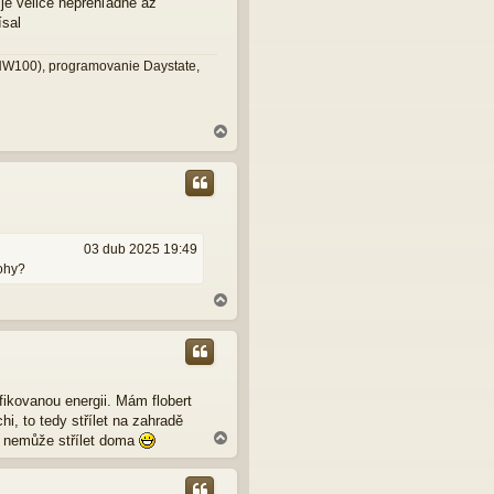
 je velice neprehľadne až
ísal
 HW100), programovanie Daystate,
N
a
h
o
r
u
03 dub 2025 19:49
ohy?
N
a
h
o
r
u
fikovanou energii. Mám flobert
i, to tedy střílet na zahradě
N
a nemůže střílet doma
a
h
o