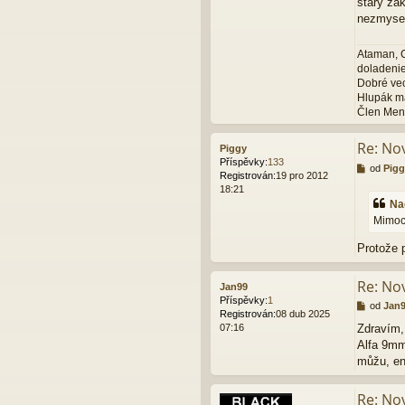
starý zák
nezmyseln
Ataman, C
doladenie
Dobré vec
Hlupák má
Člen Men
Re: Nov
Piggy
Příspěvky:
133
P
od
Pigg
Registrován:
19 pro 2012
ř
18:21
í
Na
s
Mimoch
p
ě
Protože p
v
e
k
Re: Nov
Jan99
Příspěvky:
1
P
od
Jan
Registrován:
08 dub 2025
ř
07:16
Zdravím, 
í
Alfa 9mm,
s
p
můžu, en
ě
v
Re: Nov
e