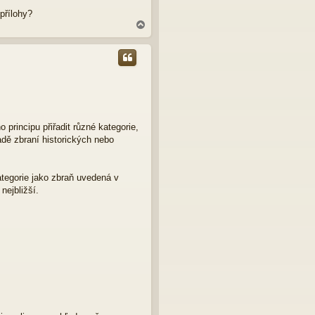
přílohy?
N
a
h
o
r
u
 principu přiřadit různé kategorie,
ípadě zbraní historických nebo
kategorie jako zbraň uvedená v
nejbližší.