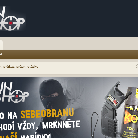
at
ní průkaz, právní otázky