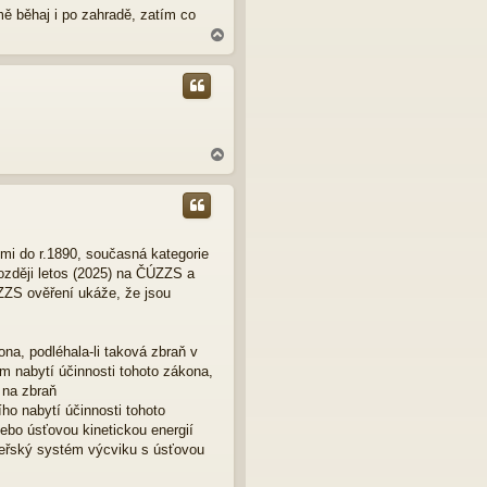
u
mě běhaj i po zahradě, zatím co
N
a
h
o
r
u
N
a
h
o
r
u
ými do r.1890, současná kategorie
později letos (2025) na ČÚZZS a
ÚZZS ověření ukáže, že jsou
ona, podléhala-li taková zbraň v
m nabytí účinnosti tohoto zákona,
 na zbraň
ho nabytí účinnosti tohoto
ebo úsťovou kinetickou energií
upeřský systém výcviku s úsťovou