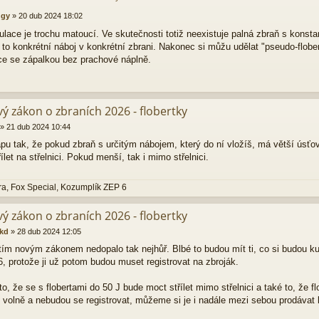
ggy
»
20 dub 2024 18:02
ulace je trochu matoucí. Ve skutečnosti totiž neexistuje palná zbraň s konst
 to konkrétní náboj v konkrétní zbrani. Nakonec si můžu udělat "pseudo-flobe
ce se zápalkou bez prachové náplně.
ý zákon o zbraních 2026 - flobertky
»
21 dub 2024 10:44
pu tak, že pokud zbraň s určitým nábojem, který do ní vložíš, má větší úsťovo
ílet na střelnici. Pokud menší, tak i mimo střelnici.
a, Fox Special, Kozumplík ZEP 6
ý zákon o zbraních 2026 - flobertky
kd
»
28 dub 2024 12:05
 tím novým zákonem nedopalo tak nejhůř. Blbé to budou mít ti, co si budou k
, protože ji už potom budou muset registrovat na zbroják.
to, že se s flobertami do 50 J bude moct střílet mimo střelnici a také to, že fl
 volně a nebudou se registrovat, můžeme si je i nadále mezi sebou prodávat b