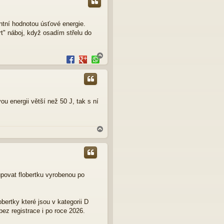
antní hodnotou úsťové energie.
rt" náboj, když osadím střelu do
N
a
h
o
r
u
u energii větší než 50 J, tak s ní
N
a
h
o
r
u
upovat flobertku vyrobenou po
obertky které jsou v kategorii D
ez registrace i po roce 2026.