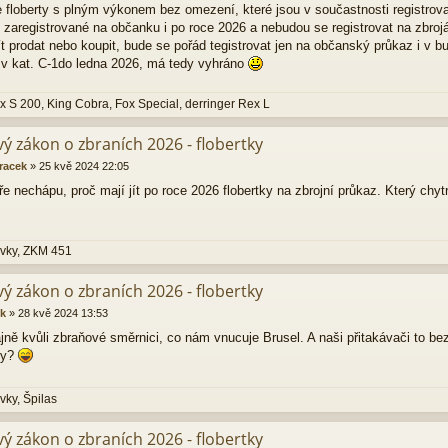
e floberty s plným výkonem bez omezení, které jsou v součastnosti registrov
 zaregistrované na občanku i po roce 2026 a nebudou se registrovat na zbro
t prodat nebo koupit, bude se pořád tegistrovat jen na občanský průkaz i v bu
u v kat. C-1do ledna 2026, má tedy vyhráno
ox S 200, King Cobra, Fox Special, derringer Rex L
ý zákon o zbraních 2026 - flobertky
racek
»
25 kvě 2024 22:05
e nechápu, proč mají jít po roce 2026 flobertky na zbrojní průkaz. Který chyt
ovky, ZKM 451
ý zákon o zbraních 2026 - flobertky
k
»
28 kvě 2024 13:53
jně kvůli zbraňové směrnici, co nám vnucuje Brusel. A naši přitakávači to bez 
ky?
vky, Špilas
ý zákon o zbraních 2026 - flobertky