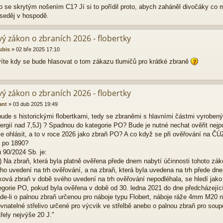
to se skrytým nošením C1? Jí si to pořídil proto, abych zaháněl divočáky co 
 seděj v hospodě.
ý zákon o zbraních 2026 - flobertky
ubis
»
02 bře 2025 17:10
víte kdy se bude hlasovat o tom zákazu tlumičů pro krátké zbraně
ý zákon o zbraních 2026 - flobertky
ant
»
03 dub 2025 19:49
 bude s historickými flobertkami, tedy se zbraněmi s hlavními částmi vyroben
nergií nad 7,5J) ? Spadnou do kategorie PO? Bude je nutné nechat ověřit nej
ve ohlásit, a to v roce 2026 jako zbraň PO? A co když se při ověřování na Č
 po 1890?
 90/2024 Sb. je:
) Na zbraň, která byla platně ověřena přede dnem nabytí účinnosti tohoto zák
ho uvedení na trh ověřování, a na zbraň, která byla uvedena na trh přede dne
ková zbraň v době svého uvedení na trh ověřování nepodléhala, se hledí jako
tegorie PO, pokud byla ověřena v době od 30. ledna 2021 do dne předcházející
jde-li o palnou zbraň určenou pro náboje typu Flobert, náboje ráže 4mm M20 n
rovnatelné střelivo určené pro výcvik ve střelbě anebo o palnou zbraň pro so
třely nejvýše 20 J."