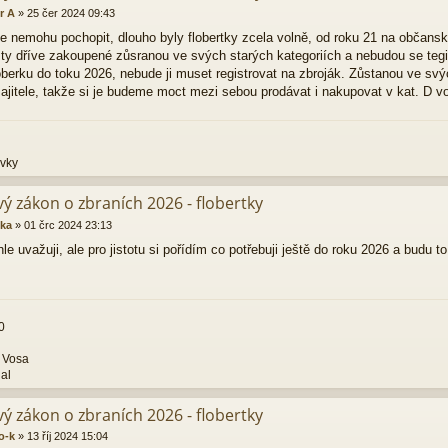
r A
»
25 čer 2024 09:43
le nemohu pochopit, dlouho byly flobertky zcela volně, od roku 21 na občans
 ty dříve zakoupené zůsranou ve svých starých kategoriích a nebudou se tegis
loberku do toku 2026, nebude ji muset registrovat na zbroják. Zůstanou ve svý
jitele, takže si je budeme moct mezi sebou prodávat i nakupovat v kat. D v
ovky
ý zákon o zbraních 2026 - flobertky
ka
»
01 črc 2024 23:13
le uvažuji, ale pro jistotu si pořídím co potřebuji ještě do roku 2026 a budu 
0
 Vosa
al
ý zákon o zbraních 2026 - flobertky
o-k
»
13 říj 2024 15:04