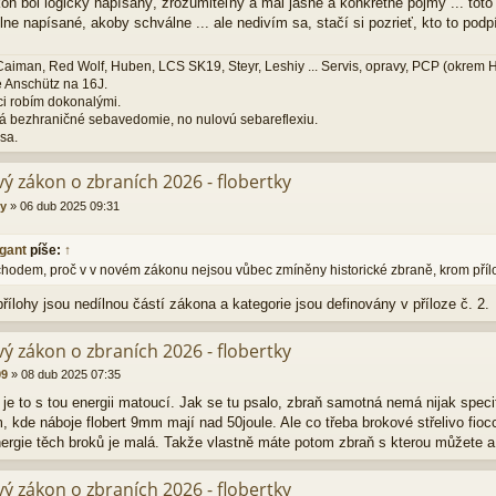
on bol logicky napísaný, zrozumiteľný a mal jasné a konkrétne pojmy ... toto
e napísané, akoby schválne ... ale nedivím sa, stačí si pozrieť, kto to podp
aiman, Red Wolf, Huben, LCS SK19, Steyr, Leshiy ... Servis, opravy, PCP (okrem
 Anschütz na 16J.
i robím dokonalými.
 bezhraničné sebavedomie, no nulovú sebareflexiu.
sa.
ý zákon o zbraních 2026 - flobertky
y
»
06 dub 2025 09:31
gant
píše:
↑
odem, proč v v novém zákonu nejsou vůbec zmíněny historické zbraně, krom příl
řílohy jsou nedílnou částí zákona a kategorie jsou definovány v příloze č. 2.
ý zákon o zbraních 2026 - flobertky
99
»
08 dub 2025 07:35
je to s tou energii matoucí. Jak se tu psalo, zbraň samotná nemá nijak speci
 kde náboje flobert 9mm mají nad 50joule. Ale co třeba brokové střelivo fiocch
ergie těch broků je malá. Takže vlastně máte potom zbraň s kterou můžete 
ý zákon o zbraních 2026 - flobertky