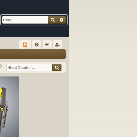
Hledat
Pokročilé hledání
R
FA
řih
eg
Q
lá
ist
sit
ro
se
va
t