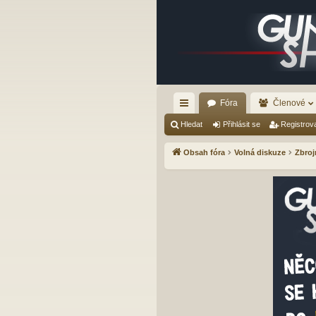
Fóra
Členové
yc
Hledat
Přihlásit se
Registrov
hl
Obsah fóra
Volná diskuze
Zbroj
é
od
ka
zy