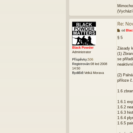
Mimochod
(Vychází
Re: Nov
P
od
Blac
ř
§ 5
í
s
Black Powder
p
Zásady k
Administrator
ě
(1) Zbran
v
se přiřad
Příspěvky:
506
e
Registrován:
08 led 2008
neaktivn
k
14:50
Bydliště:
Velká Morava
(2) Palná
příloze č
1.6 zbra
1.6.1 exp
1.6.2 ne
1.6.3 his
1.6.4 pl
1.6.5 pai