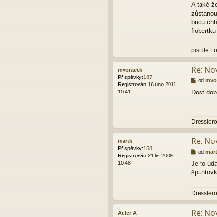
A také ž
zůstanou
budu chtí
flobertk
pistole F
Re: Nov
mvoracek
Příspěvky:
187
P
od
mvo
Registrován:
16 úno 2011
ř
10:41
Dost dobř
í
s
p
ě
Dressler
v
e
k
Re: Nov
martk
Příspěvky:
158
P
od
mart
Registrován:
21 lis 2009
ř
10:48
Je to úda
í
špuntov
s
p
ě
Dresslero
v
e
k
Re: Nov
Adler A