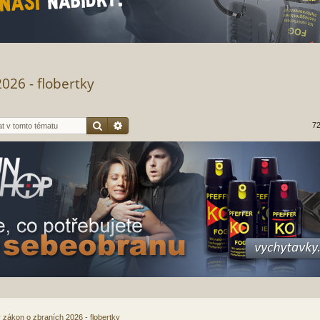
026 - flobertky
Hledat
Pokročilé hledání
72
 zákon o zbraních 2026 - flobertky