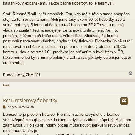
kalašnikovy expanzkami. Takže žádné flobertky, to je nesmysl.
Staří Římané říkali - v čí prospěch. Ten, kdo má z této situace prospěch
stojí za těmito sviňárnami. Měli jsme tady skoro 30 let flobertky zcela
volně, pak byly 5 let na občanku a teď budou na ZP? To se ta minulá
vláda zbláznila? Jediná naděje je, že ta nová tohle zmėní. Není to
problém, můžou to při troše dobré vůle udělat. Slibovali, že budou
postupně napravovat všechny chyby vlády fialovců. Flobertky úplně stačí
registrovat na občanku, policie má potom o nich dobrý přehled a 100%
kontrolu. Navíc se smějí C1 prodávat jen občanům s bydlištěm v ČR,
takže nemohou být s nimi problémy v zahraničí, jak tady eurohujeři často
argumentují.
Dresslerovky, ZKM 451
fred
r
Re: Dreslerovy flobertky
P
22 pro 2025 14:38
ř
Bohužel to je problém koalice. Pro návrh zákona vyšlého z koalice
í
samozřejmě hlasují poslanci koalice i když ten zákon je špatný. A jen pro
s
p
zajímavost v Polsku si Polský občan může koupit perkusní revolver bez
ě
registrace. U nás je
v