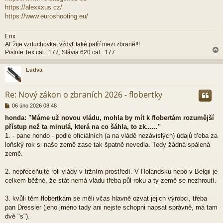
https://alexxxus.cz/
https://www.euroshooting.eu/
Erix
Ať žije vzduchovka, vždyť také patří mezi zbraně!!!
Pistole Tex cal. .177, Slávia 620 cal. .177
Ludva
r
Re: Nový zákon o zbraních 2026 - flobertky
P
06 úno 2026 08:48
ř
honda: "Máme už novou vládu, mohla by mít k flobertám rozumější
í
přístup než ta minulá, která na co šáhla, to zk......"
s
p
1. - pane hondo - podle oficiálních (a na vládě nezávislých) údajů třeba za
ě
loňský rok si naše země zase tak špatně nevedla. Tedy žádná spálená
v
země.
e
k
2. nepřeceňujte roli vlády v tržním prostředí. V Holandsku nebo v Belgii je
celkem běžné, že stát nemá vládu třeba půl roku a ty země se nezhroutí.
3. kvůli těm flobertkám se měli včas hlavně ozvat jejich výrobci, třeba
pan Dressler (jeho jméno tady ani nejste schopni napsat správně, má tam
dvě "s").