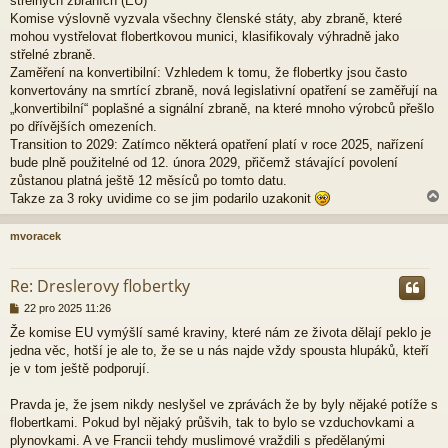
střelných zbraních (EU)
Komise výslovně vyzvala všechny členské státy, aby zbraně, které
mohou vystřelovat flobertkovou munici, klasifikovaly výhradně jako
střelné zbraně.
Zaměření na konvertibilní: Vzhledem k tomu, že flobertky jsou často
konvertovány na smrtící zbraně, nová legislativní opatření se zaměřují na
„konvertibilní“ poplašné a signální zbraně, na které mnoho výrobců přešlo
po dřívějších omezeních.
Transition to 2029: Zatímco některá opatření platí v roce 2025, nařízení
bude plně použitelné od 12. února 2029, přičemž stávající povolení
zůstanou platná ještě 12 měsíců po tomto datu.
Takze za 3 roky uvidime co se jim podarilo uzakonit
mvoracek
r
Re: Dreslerovy flobertky
P
22 pro 2025 11:26
ř
Že komise EU vymýšlí samé kraviny, které nám ze života dělají peklo je
í
jedna věc, hotší je ale to, že se u nás najde vždy spousta hlupáků, kteří
s
p
je v tom ještě podporují.
ě
v
Pravda je, že jsem nikdy neslyšel ve zprávách že by byly nějaké potíže s
e
flobertkami. Pokud byl nějaký průšvih, tak to bylo se vzduchovkami a
k
plynovkami. A ve Francii tehdy muslimové vraždili s předělanými