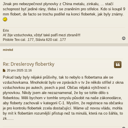
e
Jinak pro nebezpečnost plynovky z China metalu, zinkalu, ... stačí
k
schopnost byť jediné rány, třeba i se zraněním pro střelce. Kdo si koupil 9
mm flobert, de facto se trochu podílel na konci flobertek, jak byly známy.
Erix
Ať žije vzduchovka, vždyť také patří mezi zbraně!!!
Pistole Tex cal. .177, Slávia 620 cal. .177
mirekd
r
Re: Dreslerovy flobertky
P
20 pro 2025 11:16
ř
Pokud tady byly nějaké průšvihy, tak to nebylo s flobertama ale se
í
vzduchovkama. Mnohokrát bylo ve zprávách v tv že někdo střílel z okna
s
p
vzduchovkou po autech, psech a pod. Občas nějaká výtržnost s
ě
plynovkou. Nikdy jsem ale nezaznamenal, že by se tohle dělo s
v
floberktou. Měli bychom v tomhle smyslu působit na naše zákonodárce,
e
aby floberty zachovali v kategorii C-1. Myslím, že registrace na občanku
k
je pro kontrolu flobertek zcela dostačující. Máme už novou vládu, mohla
by mít k flobertám rozumější přístup než ta minulá, která na co šáhla, to
zk......