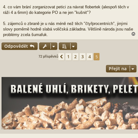
4. co vám brání zorganizovat petici za návrat flobertek (alespoň těch v
ráži 4 a 6mm) do kategorie PO a ne jen "kušnit"?
5. zájemců o zbraně je u nás méně než těch "čtyřprocentních", jinými
slovy poměrně hodně slabá voličská základna. Většině národa jsou naše
problémy zcela šumafuk.
Odpovědět
r
1
2
3
4
Předchozí
5
72 příspěvků
Přejít na