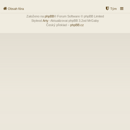
Obsah fóra
Tým
Založeno na
phpBB
® Forum Software © phpBB Limited
Styleod
Arty
-Aktualizovat phpBB 3.2od MrGaby
Český překlad –
phpBB.cz