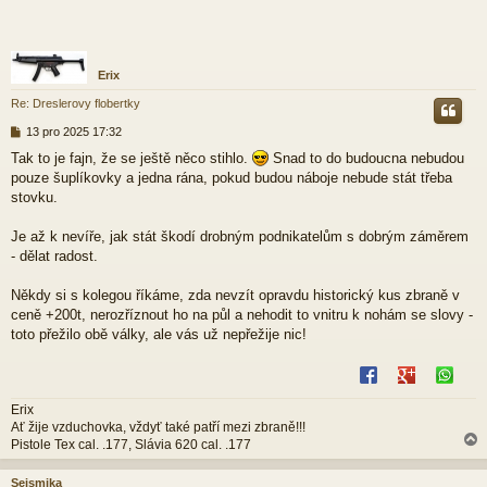
Erix
Re: Dreslerovy flobertky
P
13 pro 2025 17:32
ř
Tak to je fajn, že se ještě něco stihlo.
Snad to do budoucna nebudou
í
pouze šuplíkovky a jedna rána, pokud budou náboje nebude stát třeba
s
p
stovku.
ě
v
Je až k nevíře, jak stát škodí drobným podnikatelům s dobrým záměrem
e
- dělat radost.
k
Někdy si s kolegou říkáme, zda nevzít opravdu historický kus zbraně v
ceně +200t, nerozříznout ho na půl a nehodit to vnitru k nohám se slovy -
toto přežilo obě války, ale vás už nepřežije nic!
Erix
Ať žije vzduchovka, vždyť také patří mezi zbraně!!!
Pistole Tex cal. .177, Slávia 620 cal. .177
Seismika