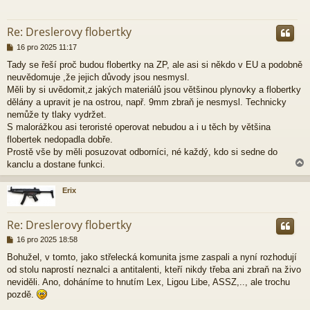
r
Re: Dreslerovy flobertky
P
16 pro 2025 11:17
ř
Tady se řeší proč budou flobertky na ZP, ale asi si někdo v EU a podobně
í
neuvědomuje ,že jejich důvody jsou nesmysl.
s
p
Měli by si uvědomit,z jakých materiálů jsou většinou plynovky a flobertky
ě
dělány a upravit je na ostrou, např. 9mm zbraň je nesmysl. Technicky
v
nemůže ty tlaky vydržet.
e
S malorážkou asi teroristé operovat nebudou a i u těch by většina
k
flobertek nedopadla dobře.
Prostě vše by měli posuzovat odborníci, né každý, kdo si sedne do
kanclu a dostane funkci.
Erix
r
Re: Dreslerovy flobertky
P
16 pro 2025 18:58
ř
Bohužel, v tomto, jako střelecká komunita jsme zaspali a nyní rozhodují
í
od stolu naprostí neznalci a antitalenti, kteří nikdy třeba ani zbraň na živo
s
p
neviděli. Ano, doháníme to hnutím Lex, Ligou Libe, ASSZ,.., ale trochu
ě
pozdě.
v