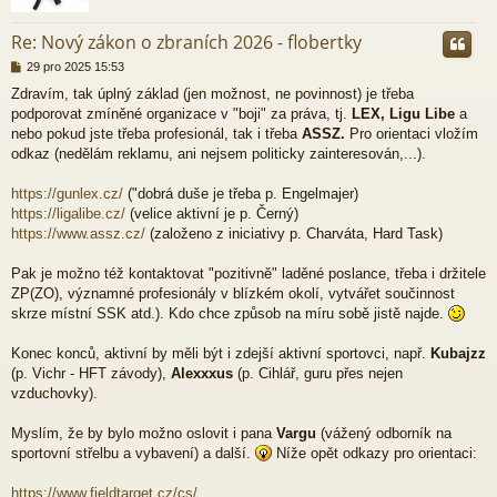
r
Re: Nový zákon o zbraních 2026 - flobertky
P
29 pro 2025 15:53
ř
Zdravím, tak úplný základ (jen možnost, ne povinnost) je třeba
í
podporovat zmíněné organizace v "boji" za práva, tj.
LEX, Ligu Libe
a
s
p
nebo pokud jste třeba profesionál, tak i třeba
ASSZ.
Pro orientaci vložím
ě
odkaz (nedělám reklamu, ani nejsem politicky zainteresován,...).
v
e
https://gunlex.cz/
("dobrá duše je třeba p. Engelmajer)
k
https://ligalibe.cz/
(velice aktivní je p. Černý)
https://www.assz.cz/
(založeno z iniciativy p. Charváta, Hard Task)
Pak je možno též kontaktovat "pozitivně" laděné poslance, třeba i držitele
ZP(ZO), významné profesionály v blízkém okolí, vytvářet součinnost
skrze místní SSK atd.). Kdo chce způsob na míru sobě jistě najde.
Konec konců, aktivní by měli být i zdejší aktivní sportovci, např.
Kubajzz
(p. Vichr - HFT závody),
Alexxxus
(p. Cihlář, guru přes nejen
vzduchovky).
Myslím, že by bylo možno oslovit i pana
Vargu
(vážený odborník na
sportovní střelbu a vybavení) a další.
Níže opět odkazy pro orientaci:
https://www.fieldtarget.cz/cs/