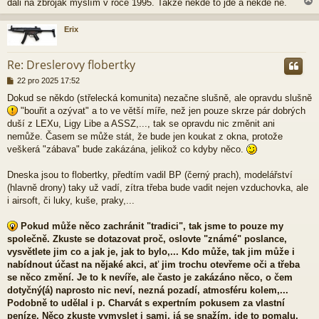
dali na zbroják myslím v roce 1995. Takže někde to jde a někde ne.
e
k
Erix
r
Re: Dreslerovy flobertky
P
22 pro 2025 17:52
ř
Dokud se někdo (střelecká komunita) nezačne slušně, ale opravdu slušně
í
"bouřit a ozývat" a to ve větší míře, než jen pouze skrze pár dobrých
s
p
duší z LEXu, Ligy Libe a ASSZ,..., tak se opravdu nic změnit ani
ě
nemůže. Časem se může stát, že bude jen koukat z okna, protože
v
veškerá "zábava" bude zakázána, jelikož co kdyby něco.
e
k
Dneska jsou to flobertky, předtím vadil BP (černý prach), modelářství
(hlavně drony) taky už vadí, zítra třeba bude vadit nejen vzduchovka, ale
i airsoft, či luky, kuše, praky,...
Pokud může něco zachránit "tradici", tak jsme to pouze my
společně. Zkuste se dotazovat proč, oslovte "známé" poslance,
vysvětlete jim co a jak je, jak to bylo,... Kdo může, tak jim může i
nabídnout účast na nějaké akci, ať jim trochu otevřeme oči a třeba
se něco změní. Je to k nevíře, ale často je zakázáno něco, o čem
dotyčný(á) naprosto nic neví, nezná pozadí, atmosféru kolem,...
Podobně to udělal i p. Charvát s expertním pokusem za vlastní
peníze. Něco zkuste vymyslet i sami, já se snažím, jde to pomalu,