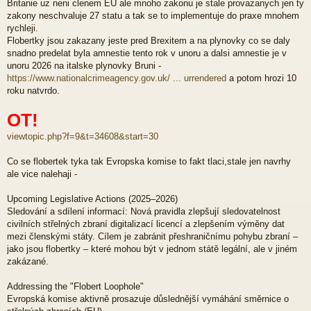
Britanie uz neni clenem EU ale mnoho zakonu je stale provazanych jen ty
zakony neschvaluje 27 statu a tak se to implementuje do praxe mnohem
rychleji.
Flobertky jsou zakazany jeste pred Brexitem a na plynovky co se daly
snadno predelat byla amnestie tento rok v unoru a dalsi amnestie je v
unoru 2026 na italske plynovky Bruni -
https://www.nationalcrimeagency.gov.uk/ ... urrendered
a potom hrozi 10
roku natvrdo.
OT!
viewtopic.php?f=9&t=34608&start=30
Co se flobertek tyka tak Evropska komise to fakt tlaci,stale jen navrhy
ale vice nalehaji -
Upcoming Legislative Actions (2025–2026)
Sledování a sdílení informací: Nová pravidla zlepšují sledovatelnost
civilních střelných zbraní digitalizací licencí a zlepšením výměny dat
mezi členskými státy. Cílem je zabránit přeshraničnímu pohybu zbraní –
jako jsou flobertky – které mohou být v jednom státě legální, ale v jiném
zakázané.
Addressing the "Flobert Loophole"
Evropská komise aktivně prosazuje důslednější vymáhání směrnice o