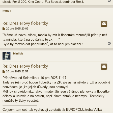
pistole Fox S 200, King Cobra, Fox Special, derringer Rex L
honda
r
Re: Dreslerovy flobertky
P
20 pro 2025 20:02
ř
"Máme už novou vládu, mohla by mít k flobertám rozumější přístup než
í
ta minulá, která na co šáhla, to zk......"
s
p
Bylo by možno dát pár příkladů, ať to není jen plácání?
ě
v
Mini Me
e
k
r
Re: Dreslerovy flobertky
P
20 pro 2025 22:57
ř
Příspěvek od Seismika » 16 pro 2025 11:17
í
Tady se řeší proč budou flobertky na ZP, ale asi si někdo v EU a podobně
s
p
neuvědomuje ,že jejich důvody jsou nesmysl.
ě
Měli by si uvědomit,z jakých materiálů jsou většinou plynovky a flobertky
v
dělány a upravit je na ostrou, např. 9mm zbraň je nesmysl. Technicky
e
nemůže ty tlaky vydržet.
k
----------------------------------
Co jsem tam cetl,tak vychazeji ze statistik EUROPOLU,treba Velka