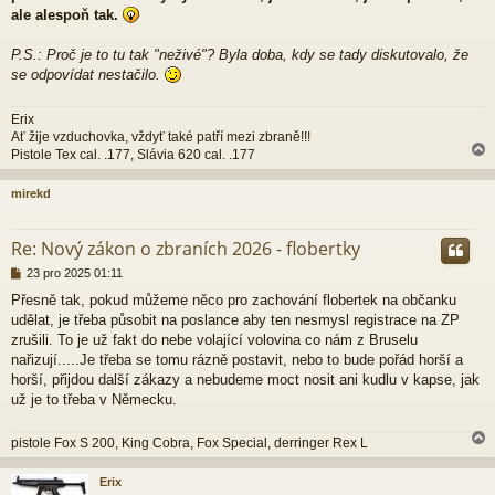
ale alespoň tak.
P.S.: Proč je to tu tak "neživé"? Byla doba, kdy se tady diskutovalo, že
se odpovídat nestačilo.
Erix
Ať žije vzduchovka, vždyť také patří mezi zbraně!!!
Pistole Tex cal. .177, Slávia 620 cal. .177
mirekd
r
Re: Nový zákon o zbraních 2026 - flobertky
P
23 pro 2025 01:11
ř
Přesně tak, pokud můžeme něco pro zachování flobertek na občanku
í
udělat, je třeba působit na poslance aby ten nesmysl registrace na ZP
s
p
zrušili. To je už fakt do nebe volající volovina co nám z Bruselu
ě
nařizují.....Je třeba se tomu rázně postavit, nebo to bude pořád horší a
v
horší, přijdou další zákazy a nebudeme moct nosit ani kudlu v kapse, jak
e
už je to třeba v Německu.
k
pistole Fox S 200, King Cobra, Fox Special, derringer Rex L
Erix