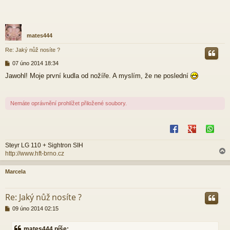
mates444
Re: Jaký nůž nosíte ?
P
07 úno 2014 18:34
ř
Jawohl! Moje první kudla od nožíře. A myslím, že ne poslední
í
s
p
ě
Nemáte oprávnění prohlížet přiložené soubory.
v
e
k
Steyr LG 110 + Sightron SIH
http://www.hft-brno.cz
Marcela
r
Re: Jaký nůž nosíte ?
P
09 úno 2014 02:15
ř
í
mates444 píše: