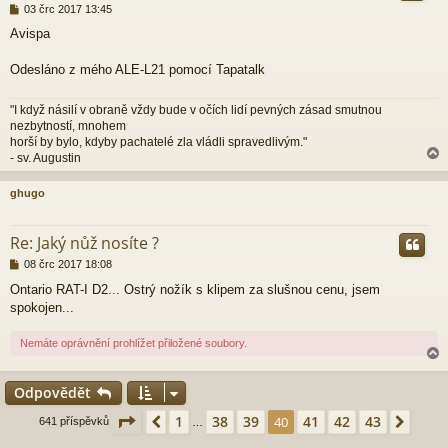
P
03 črc 2017 13:45
ř
Avispa
í
s
p
Odesláno z mého ALE-L21 pomocí Tapatalk
ě
v
"I když násilí v obraně vždy bude v očích lidí pevných zásad smutnou
e
nezbytností, mnohem
k
horší by bylo, kdyby pachatelé zla vládli spravedlivým."
- sv. Augustin
ghugo
r
Re: Jaký nůž nosíte ?
P
08 črc 2017 18:08
ř
Ontario RAT-I D2... Ostrý nožík s klipem za slušnou cenu, jsem
í
spokojen...
s
p
ě
Nemáte oprávnění prohlížet přiložené soubory.
v
e
k
Odpovědět
r
Stránka
40
z
43
1
38
39
41
42
43
Předchozí
40
Další
641 příspěvků
…