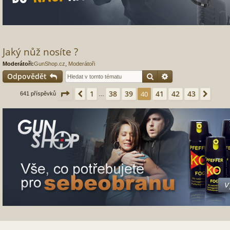
Jaký nůž nosíte ?
Moderátoři:
GunShop.cz
,
Moderátoři
Hledat
Pokročilé hledání
Odpovědět
Stránka
40
z
43
1
38
39
41
42
43
Předchozí
40
Další
641 příspěvků
…