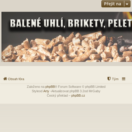
Přejít na
Obsah fóra
Tým
Založeno na
phpBB
® Forum Software © phpBB Limited
Styleod
Arty
-Aktualizovat phpBB 3.2od MrGaby
Český překlad –
phpBB.cz