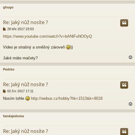
ghugo
r
Re: Jaký nůž nosíte ?
P
28 bře 2017 23:53
ř
https://www.youtube.com/watch?v=bANlFuNOOyQ
í
s
p
Video je strašný a směšný zároveň
))
ě
v
Jaké máte mačety?
e
k
Pedrito
r
Re: Jaký nůž nosíte ?
P
02 črc 2017 17:11
ř
Nosím tohle
http://webus.cz/hobby?hk=1513&k=9018
í
s
p
ě
fandajedoma
v
e
r
k
Re: Jaký nůž nosíte ?