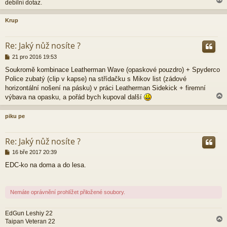
debilní dotaz.
Krup
r
Re: Jaký nůž nosíte ?
P
21 pro 2016 19:53
ř
Soukromě kombinace Leatherman Wave (opaskové pouzdro) + Spyderco
í
Police zubatý (clip v kapse) na střídačku s Mikov list (zádové
s
p
horizontální nošení na pásku) v práci Leatherman Sidekick + firemní
ě
výbava na opasku, a pořád bych kupoval další
v
e
piku pe
k
r
Re: Jaký nůž nosíte ?
P
16 bře 2017 20:39
ř
EDC-ko na doma a do lesa.
í
s
p
ě
Nemáte oprávnění prohlížet přiložené soubory.
v
e
k
EdGun Leshiy 22
Taipan Veteran 22