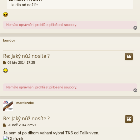
s
...kudla od nožíře...
p
ě
v
e
k
Nemáte oprávnění prohlížet přiložené soubory.
kondor
r
Re: Jaký nůž nosíte ?
P
08 bře 2014 17:25
ř
í
s
p
ě
Nemáte oprávnění prohlížet přiložené soubory.
v
e
k
marekzcke
r
Re: Jaký nůž nosíte ?
P
20 kvě 2014 22:59
ř
Ja som si po dlhom vahani vybral TK6 od Fallkniven.
í
s