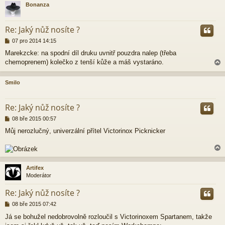
Bonanza
r
Re: Jaký nůž nosíte ?
P
07 pro 2014 14:15
ř
Marekzcke: na spodní díl druku uvnitř pouzdra nalep (třeba
í
chemoprenem) kolečko z tenší kůže a máš vystaráno.
s
p
ě
Smilo
v
e
r
k
Re: Jaký nůž nosíte ?
P
08 bře 2015 00:57
ř
Můj nerozlučný, univerzální přítel Victorinox Picknicker
í
s
p
ě
v
Artifex
e
Moderátor
k
r
Re: Jaký nůž nosíte ?
P
08 bře 2015 07:42
ř
Já se bohužel nedobrovolně rozloučil s Victorinoxem Spartanem, takže
í