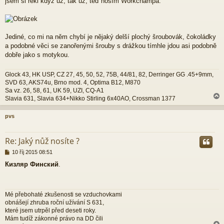
jsem si řekl když už, tak už, teď nosím Workchampa:
s
p
ě
v
e
Jediné, co mi na něm chybí je nějaký delší plochý šroubovák, čokoládky
k
a podobné věci se zanořenými šrouby s drážkou tímhle jdou asi podobně
dobře jako s motykou.
Glock 43, HK USP, CZ 27, 45, 50, 52, 75B, 44/81, 82, Derringer GG .45+9mm,
SVD 63, AKS74u, Brno mod. 4, Optima B12, M870
Sa vz. 26, 58, 61, UK 59, UZI, CQ-A1
Slavia 631, Slavia 634+Nikko Stirling 6x40AO, Crossman 1377
pvs
r
Re: Jaký nůž nosíte ?
P
10 říj 2015 08:51
ř
Кизляр Финский
.
í
s
p
ě
Mé přebohaté zkušenosti se vzduchovkami
v
obnášejí zhruba roční užívání S 631,
e
které jsem utrpěl před deseti roky.
k
Mám tudíž zákonné právo na DD čili