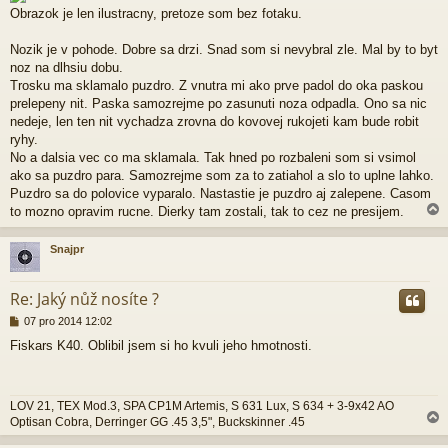
p
Obrazok je len ilustracny, pretoze som bez fotaku.
ě
v
Nozik je v pohode. Dobre sa drzi. Snad som si nevybral zle. Mal by to byt
e
noz na dlhsiu dobu.
k
Trosku ma sklamalo puzdro. Z vnutra mi ako prve padol do oka paskou
prelepeny nit. Paska samozrejme po zasunuti noza odpadla. Ono sa nic
nedeje, len ten nit vychadza zrovna do kovovej rukojeti kam bude robit
ryhy.
No a dalsia vec co ma sklamala. Tak hned po rozbaleni som si vsimol
ako sa puzdro para. Samozrejme som za to zatiahol a slo to uplne lahko.
Puzdro sa do polovice vyparalo. Nastastie je puzdro aj zalepene. Casom
to mozno opravim rucne. Dierky tam zostali, tak to cez ne presijem.
Snajpr
r
Re: Jaký nůž nosíte ?
P
07 pro 2014 12:02
ř
Fiskars K40. Oblibil jsem si ho kvuli jeho hmotnosti.
í
s
p
ě
LOV 21, TEX Mod.3, SPA CP1M Artemis, S 631 Lux, S 634 + 3-9x42 AO
v
Optisan Cobra, Derringer GG .45 3,5", Buckskinner .45
e
k