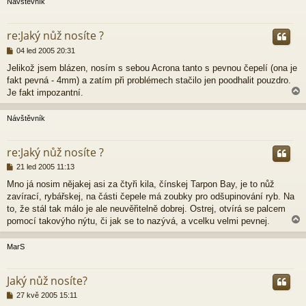
Návštěvník
v
e
r
k
re:Jaký nůž nosíte ?
P
04 led 2005 20:31
ř
Jelikož jsem blázen, nosím s sebou Acrona tanto s pevnou čepelí (ona je
í
fakt pevná - 4mm) a zatím při problémech stačilo jen poodhalit pouzdro.
s
p
Je fakt impozantní.
ě
v
Návštěvník
e
k
r
re:Jaký nůž nosíte ?
P
21 led 2005 11:13
ř
Mno já nosim nějakej asi za čtyři kila, čínskej Tarpon Bay, je to nůž
í
zavírací, rybářskej, na části čepele má zoubky pro odšupinování ryb. Na
s
p
to, že stál tak málo je ale neuvěřitelně dobrej. Ostrej, otvírá se palcem
ě
pomocí takovýho nýtu, či jak se to nazývá, a vcelku velmi pevnej.
v
e
MarS
k
r
Jaký nůž nosíte?
P
27 kvě 2005 15:11
ř