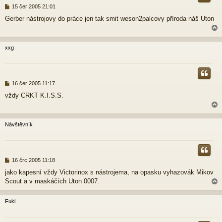
P
15 čer 2005 21:01
ř
Gerber nástrojovy do práce jen tak smit weson2palcovy příroda náš Uton
í
s
p
ě
xxg
v
e
r
k
P
16 čer 2005 11:17
ř
vždy CRKT K.I.S.S.
í
s
p
ě
Návštěvník
v
e
r
k
P
16 črc 2005 11:18
ř
jako kapesní vždy Victorinox s nástrojema, na opasku vyhazovák Mikov
í
Scout a v maskáčích Uton 0007.
s
p
ě
Fuki
v
e
r
k