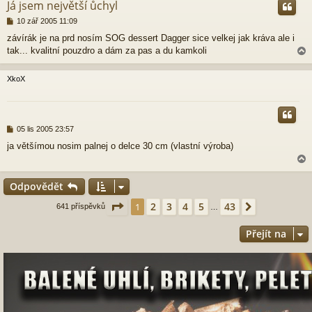
Já jsem největší ůchyl
P
10 zář 2005 11:09
ř
závírák je na prd nosím SOG dessert Dagger sice velkej jak kráva ale i
í
tak... kvalitní pouzdro a dám za pas a du kamkoli
s
p
ě
XkoX
v
e
r
k
P
05 lis 2005 23:57
ř
ja většímou nosim palnej o delce 30 cm (vlastní výroba)
í
s
p
ě
Odpovědět
v
e
r
Stránka
1
z
43
2
3
4
5
43
1
Další
641 příspěvků
…
k
Přejít na