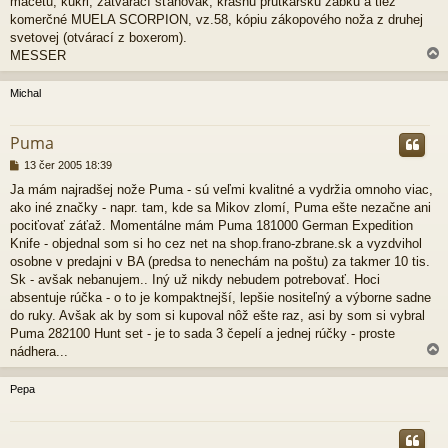
mačetu, kukri, zatvárací sťahovák, krásnu prútkársku žabku a tiež
komerčné MUELA SCORPION, vz.58, kópiu zákopového noža z druhej
svetovej (otvárací z boxerom).
MESSER
Michal
r
Puma
P
13 čer 2005 18:39
ř
Ja mám najradšej nože Puma - sú veľmi kvalitné a vydržia omnoho viac,
í
ako iné značky - napr. tam, kde sa Mikov zlomí, Puma ešte nezačne ani
s
p
pociťovať záťaž. Momentálne mám Puma 181000 German Expedition
ě
Knife - objednal som si ho cez net na shop.frano-zbrane.sk a vyzdvihol
v
osobne v predajni v BA (predsa to nenechám na poštu) za takmer 10 tis.
e
Sk - avšak nebanujem.. Iný už nikdy nebudem potrebovať. Hoci
k
absentuje rúčka - o to je kompaktnejší, lepšie nositeľný a výborne sadne
do ruky. Avšak ak by som si kupoval nôž ešte raz, asi by som si vybral
Puma 282100 Hunt set - je to sada 3 čepelí a jednej rúčky - proste
nádhera...
Pepa
r