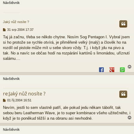
Návštěvník
Jaký nůž nosíte ?
P
31 srp 2004 17:37
ř
Taj já začnu, třeba se někdo chytne. Nosím Sog Pentagon I. Vybral jsem
í
si ho protože se rychle otvírá, je přiměřeně velký (malý) a člověk ho na
s
p
rozdíl od pistole může mít u sebe skoro vždy. T.j. i když jdu na pivo a
ě
tak. No a navíc se občas hodí na rozpárání kartónů s limonádou, uříznutí
v
salámu....
e
k
Návštěvník
r
re:Jaký nůž nosíte ?
P
01 říj 2004 16:51
ř
Nevím, jestli to sem vlastně patří, ale pokud jedu někam tábořit, tak
í
sebou beru Leatherman Wave, je to super kombinace všeho užitečného, i
s
p
když je to poněkud těžší a na obranu asi nevhodné.
ě
v
Návštěvník
e