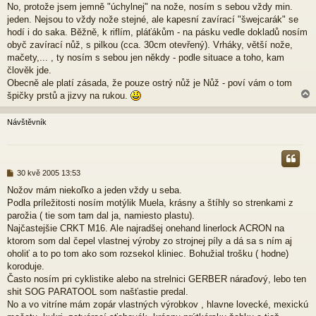
No, protože jsem jemně "úchylnej" na nože, nosím s sebou vždy min.
í
jeden. Nejsou to vždy nože stejné, ale kapesní zavírací "šwejcarák" se
s
p
hodí i do saka. Běžně, k riflím, pláťákům - na pásku vedle dokladů nosím
ě
obyč zavírací nůž, s pilkou (cca. 30cm otevřený). Vrháky, větší nože,
v
mačety,... , ty nosím s sebou jen někdy - podle situace a toho, kam
e
člověk jde.
k
Obecně ale platí zásada, že pouze ostrý nůž je Nůž - poví vám o tom
špičky prstů a jizvy na rukou.
Návštěvník
r
P
30 kvě 2005 13:53
ř
Nožov mám niekoľko a jeden vždy u seba.
í
Podla príležitosti nosím motýlik Muela, krásny a štíhly so strenkami z
s
p
parožia ( tie som tam dal ja, namiesto plastu).
ě
Najčastejšie CRKT M16. Ale najradšej onehand linerlock ACRON na
v
ktorom som dal čepel vlastnej výroby zo strojnej píly a dá sa s ním aj
e
oholiť a to po tom ako som rozsekol kliniec. Bohužial trošku ( hodne)
k
koroduje.
Často nosím pri cyklistike alebo na strelnici GERBER náraďový, lebo ten
shit SOG PARATOOL som našťastie predal.
No a vo vitríne mám zopár vlastných výrobkov , hlavne lovecké, mexickú