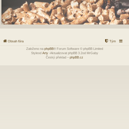
Obsah fóra
Tým
Založeno na
phpBB
® Forum Software © phpBB Limited
Styleod
Arty
-Aktualizovat phpBB 3.2od MrGaby
Český překlad –
phpBB.cz