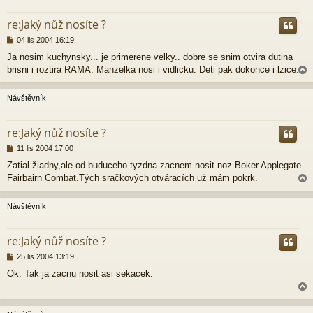
k
r
re:Jaký nůž nosíte ?
P
04 lis 2004 16:19
ř
Ja nosim kuchynsky... je primerene velky.. dobre se snim otvira dutina
í
brisni i roztira RAMA. Manzelka nosi i vidlicku. Deti pak dokonce i lzice.
s
p
ě
Návštěvník
v
e
r
k
re:Jaký nůž nosíte ?
P
11 lis 2004 17:00
ř
Zatial žiadny,ale od buduceho tyzdna zacnem nosit noz Boker Applegate
í
Fairbairn Combat.Tých sračkových otváracích už mám pokrk.
s
p
ě
Návštěvník
v
e
r
k
re:Jaký nůž nosíte ?
P
25 lis 2004 13:19
ř
Ok. Tak ja zacnu nosit asi sekacek.
í
s
p
ě