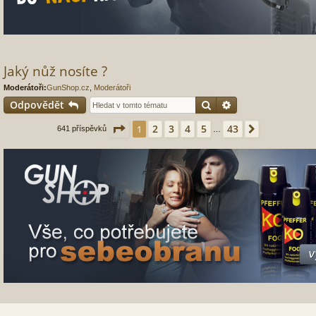
Jaký nůž nosíte ?
Moderátoři:
GunShop.cz
,
Moderátoři
Hledat
Pokročilé hledání
Odpovědět
Stránka
1
z
43
2
3
4
5
43
1
Další
641 příspěvků
…