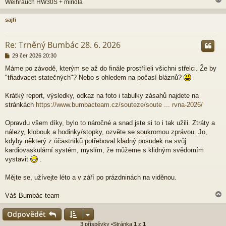
Weihrauch HW30S + mířidla
sajfi
r
Re: Trněný Bumbác 28. 6. 2026
P
29 čer 2026 20:30
ř
Máme po závodě, kterým se až do finále prostříleli všichni střelci. Že by
í
"třiadvacet statečných"? Nebo s ohledem na počasí bláznů?
s
p
ě
Krátký report, výsledky, odkaz na foto i tabulky zásahů najdete na
v
stránkách
https://www.bumbacteam.cz/souteze/soute ... rvna-2026/
e
k
Opravdu všem díky, bylo to náročné a snad jste si to i tak užili. Ztráty a
nálezy, klobouk a hodinky/stopky, ozvěte se soukromou zprávou. Jo,
kdyby některý z účastníků potřeboval kladný posudek na svůj
kardiovaskulární systém, myslím, že můžeme s klidným svědomím
vystavit
.
Mějte se, užívejte léto a v září po prázdninách na viděnou.
Váš Bumbác team
Odpovědět
3 příspěvky •Stránka
1
z
1