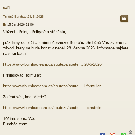
sajfi
Trněný Bumbác 28. 6. 2026
P
15 čer 2026 21:06
ř
Vážení střelci, střelkyně a střelčata,
í
s
p
prázdniny se blíží a s nimi i červnový Bumbác. Srdečně Vás zveme na
ě
závod, který se bude konat v neděli 28. června 2026. Informace najdete
v
na stránkách:
e
k
https://www.bumbacteam.cz/souteze/soute ... 28-6-2026/
Přihlašovací formulář:
https://www.bumbacteam.cz/souteze/soute ... i-formular
Zajímá vás, kdo přijede?
https://www.bumbacteam.cz/souteze/soute ... -ucastniku
Těšíme se na Vás!
Bumbác team