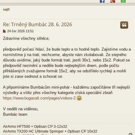
sajfi
r
Re: Trněný Bumbác 28. 6. 2026
P
24 čer 2026 13:51
ř
Zdravíme všechny střelce,
í
s
p
předpověď počasí hlásí, že bude teplo a to hodně teplo. Zajistíme vodu a
ě
rozmístíme ji na trati, nechceme, abyste nám zkolabovali. Ze stejného
v
důvodu uvidíme, jaký bude formát trati, jestli 30x1, nebo 15x2. Pokud se
e
předpověď nezmění a neděle bude nejteplejším dnem, podle počtu
k
přihlášených zvažujeme formát 15x2, aby se odstřílelo rychleji a mohli
jste si zase sednout a schovat se.
A připomínáme Bumbácům mini-pohár - každému započítáme tři nejlepší
výsledky a vítěz přes všechny kategorie získá speciální zbraň
https://www.bugasalt.com/pages/videos-2
.
V neděli na viděnou,
Bumbác team
AirArms HFT500 + Optisan CP 3-12x32
AirArms TX200 HC Ultimate Springer + Optisan CP 10x32