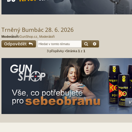
Trněný Bumbác 28. 6. 2026
Moderátoři:
GunShop.cz
,
Moderátoři
Hledat
Pokročilé hledání
Odpovědět
3 příspěvky •Stránka
1
z
1