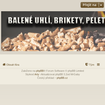
Přejít na
Obsah fóra
Tým
Založeno na
phpBB
® Forum Software © phpBB Limited
Styleod
Arty
-Aktualizovat phpBB 3.2od MrGaby
Český překlad –
phpBB.cz