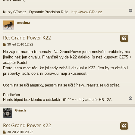
p
ě
Kurzy GTac.cz - Dynamic Precision Rifle -
http://www.GTac.cz
v
e
k
mocima
r
Re: Grand Power K22
P
30 led 2010 12:22
ř
No zájem mám a to nemalý. Na GrandPower jsem neslyšel prakticky nic
í
jiného než jen chválu. Finančně vyjde K22 daleko líp než kupovat CZ75 +
s
p
adaptér Kadet.
ě
Proto jsem moc rád, že jsi tady zahájil diskusi o K22. Jen by to chtělo i
v
příspěvky těch, co s ní opravdu mají zkušenosti.
e
k
Optimista se učí anglicky, pesismista se učí čínsky...realista se učí střílet.
Prodávám:
Harris bipod bez kloubu a odskoků - 6''-9'' + kulatý adaptér HB - 2A
Grinch
r
Re: Grand Power K22
P
30 led 2010 20:22