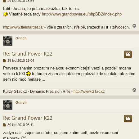
P
29 led 2010 18:54
ř
Edit: Jo aha, to je ta malorážka, tak to nic.
í
Vlastně teda tady
http://www.grandpower.eu/phpBB2/index.php
s
p
ě
http://www.fieldtarget.cz/
- Vše o zbraních, střelbě, srazech a HFT závodech.
v
e
k
Grinch
r
Re: Grand Power K22
P
29 led 2010 19:04
ř
Praveze shanim prozatim nejakou ekonomictejsi verzi a pozdeji mozna
í
velkou k100
to forum znam ale jak sem prolezal kde se dalo tak zatim
s
p
sem nic moc nenasel...
ě
v
Kurzy GTac.cz - Dynamic Precision Rifle -
http://www.GTac.cz
e
k
Grinch
r
Re: Grand Power K22
P
30 led 2010 08:11
ř
zadyn dalsi zajemce o tuto, co jsem zatim cetl, bezkonkurencni
í
malorazku?:)
s