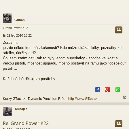
Grinch
Grand Power K22
P
29 led 2010 18:22
ř
Zdravím,
í
je zde někdo kdo má zkušenosti? Kdo může ukázat fotky, poznatky ze
s
p
střelby, údržby atd?
ě
Co jsem zatím četl, tak to byly jenom superlativy - shodna velikost s
v
velkou pistolí, možnost upgradu, možno postavit na rámu jako "dospělou"
e
pistoli ...
k
Každopádně děkuji za postřehy ...
Kurzy GTac.cz - Dynamic Precision Rifle -
http://www.GTac.cz
Kubajzz
r
Re: Grand Power K22