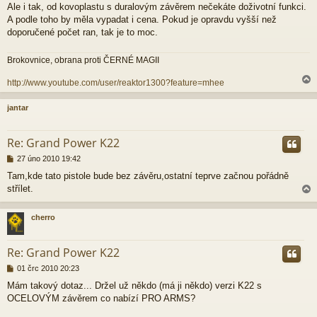
Ale i tak, od kovoplastu s duralovým závěrem nečekáte doživotní funkci.
A podle toho by měla vypadat i cena. Pokud je opravdu vyšší než
doporučené počet ran, tak je to moc.
Brokovnice, obrana proti ČERNÉ MAGII
http://www.youtube.com/user/reaktor1300?feature=mhee
jantar
r
Re: Grand Power K22
P
27 úno 2010 19:42
ř
Tam,kde tato pistole bude bez závěru,ostatní teprve začnou pořádně
í
střílet.
s
p
ě
cherro
v
e
r
k
Re: Grand Power K22
P
01 črc 2010 20:23
ř
Mám takový dotaz... Držel už někdo (má ji někdo) verzi K22 s
í
OCELOVÝM závěrem co nabízí PRO ARMS?
s
p