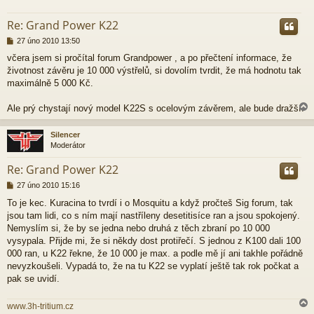
r
Re: Grand Power K22
P
27 úno 2010 13:50
ř
včera jsem si pročítal forum Grandpower , a po přečtení informace, že
í
životnost závěru je 10 000 výstřelů, si dovolím tvrdit, že má hodnotu tak
s
p
maximálně 5 000 Kč.
ě
v
Ale prý chystají nový model K22S s ocelovým závěrem, ale bude dražší.
e
k
Silencer
Moderátor
r
Re: Grand Power K22
P
27 úno 2010 15:16
ř
To je kec. Kuracina to tvrdí i o Mosquitu a když pročteš Sig forum, tak
í
jsou tam lidi, co s ním mají nastříleny desetitisíce ran a jsou spokojený.
s
p
Nemyslím si, že by se jedna nebo druhá z těch zbraní po 10 000
ě
vysypala. Přijde mi, že si někdy dost protiřečí. S jednou z K100 dali 100
v
000 ran, u K22 řekne, že 10 000 je max. a podle mě jí ani takhle pořádně
e
nevyzkoušeli. Vypadá to, že na tu K22 se vyplatí ještě tak rok počkat a
k
pak se uvidí.
www.3h-tritium.cz