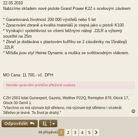
ě
22.05.2010
v
Nabízíme skladem nové pistole Grand Power K22 s ocelovým závěrem
e
k
* Garantovaná životnost 200 000 výstřelů nebo 5 let
* Zpracování zbraně a kvalita materiálů je stejná jako u pistolí K100
* Vynikající spolehlivost se všemi běžnými náboji .22LR a výborný
soustřel na 25m
* Zbraň je dodávána v plastovém kufříku se 2 zásobníky na 15nábojů
.22LR
* Mířidla jsou styl Heinie Dynamic a muška se světlovodným vláknem.
MO Cena: 11 700,- vč. DPH
Nemáte oprávnění prohlížet přiložené soubory.
CZH 2003 total Gunexpert, Gazela, Walther P22Q, Remigton 870, Glock 17,
Glock 30 Gen4.1.
"Všechno co má význam být střeleno, má význam být střeleno i vícekrát.
Střelivo je levné. To život je drahý."
Odpovědět
r
2
3
4
5
1
Další
69 příspěvků