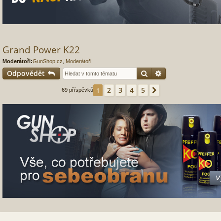
Grand Power K22
Moderátoři:
GunShop.cz
,
Moderátoři
Hledat
Pokročilé hledání
Odpovědět
2
3
4
5
1
Další
69 příspěvků