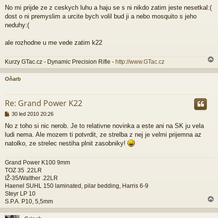
ř
No mi prijde ze z ceskych luhu a haju se s ni nikdo zatim jeste nesetkal:(
í
dost o ni premyslim a urcite bych volil bud ji a nebo mosquito s jeho
s
p
neduhy:(
ě
v
ale rozhodne u me vede zatim k22
e
k
Kurzy GTac.cz - Dynamic Precision Rifle -
http://www.GTac.cz
Oňarb
r
Re: Grand Power K22
P
30 led 2010 20:26
ř
No z toho si nic nerob. Je to relativne novinka a este ani na SK ju vela
í
ludi nema. Ale mozem ti potvrdit, ze strelba z nej je velmi prijemna az
s
p
natolko, ze strelec nestiha plnit zasobniky!
ě
v
Grand Power K100 9mm
e
TOZ 35 .22LR
k
IŽ-35/Walther .22LR
Haenel SUHL 150 laminated, pilar bedding, Harris 6-9
Steyr LP 10
S.P.A. P10, 5,5mm