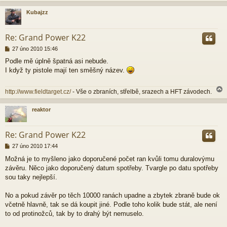
Kubajzz
r
Re: Grand Power K22
P
27 úno 2010 15:46
ř
Podle mě úplně špatná asi nebude.
í
I když ty pistole mají ten směšný název.
s
p
ě
http://www.fieldtarget.cz/
- Vše o zbraních, střelbě, srazech a HFT závodech.
v
e
k
reaktor
r
Re: Grand Power K22
P
27 úno 2010 17:44
ř
Možná je to myšleno jako doporučené počet ran kvůli tomu duralovýmu
í
závěru. Něco jako doporučený datum spotřeby. Tvargle po datu spotřeby
s
p
sou taky nejlepší.
ě
v
No a pokud závěr po těch 10000 ranách upadne a zbytek zbraně bude ok
e
včetně hlavně, tak se dá koupit jiné. Podle toho kolik bude stát, ale není
k
to od protinožců, tak by to drahý být nemuselo.