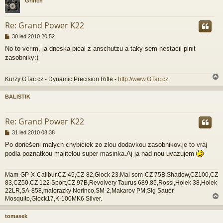
Grinch
r
Re: Grand Power K22
P
30 led 2010 20:52
ř
No to verim, ja dneska pical z anschutzu a taky sem nestacil plnit
í
zasobniky:)
s
p
ě
Kurzy GTac.cz - Dynamic Precision Rifle -
http://www.GTac.cz
v
e
k
BALISTIK
r
Re: Grand Power K22
P
31 led 2010 08:38
ř
Po doriešeni malych chybiciek zo zlou dodavkou zasobnikov,je to vraj
í
podla poznatkou majitelou super masinka.Aj ja nad nou uvazujem
s
p
ě
Mam-GP-X-Calibur,CZ-45,CZ-82,Glock 23.Mal som-CZ 75B,Shadow,CZ100,CZ
v
83,CZ50,CZ 122 Sport,CZ 97B,Revolvery Taurus 689,85,Rossi,Holek 38,Holek
e
22LR,SA-858,malorazky Norinco,SM-2,Makarov PM,Sig Sauer
k
Mosquito,Glock17,K-100MK6 Silver.
tomasek