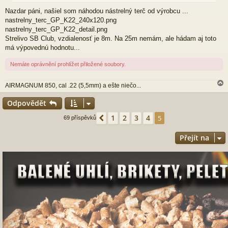
k
Nazdar páni, našiel som náhodou nástrelný terč od výrobcu ...
nastrelny_terc_GP_K22_240x120.png
nastrelny_terc_GP_K22_detail.png
Strelivo SB Club, vzdialenosť je 8m. Na 25m nemám, ale hádam aj toto
má výpovednú hodnotu...
Nemáte oprávnění prohlížet přiložené soubory.
AIRMAGNUM 850, cal .22 (5,5mm) a ešte niečo...
Odpovědět
r
1
2
3
4
Předchozí
5
69 příspěvků
Přejít na