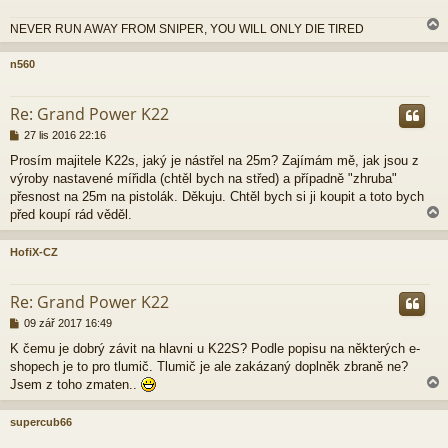
ě
v
NEVER RUN AWAY FROM SNIPER, YOU WILL ONLY DIE TIRED
e
k
n560
r
Re: Grand Power K22
P
27 lis 2016 22:16
ř
Prosím majitele K22s, jaký je nástřel na 25m? Zajímám mě, jak jsou z
í
výroby nastavené mířidla (chtěl bych na střed) a případně "zhruba"
s
p
přesnost na 25m na pistolák. Děkuju. Chtěl bych si ji koupit a toto bych
ě
před koupí rád věděl.
v
e
HofiX-CZ
k
r
Re: Grand Power K22
P
09 zář 2017 16:49
ř
K čemu je dobrý závit na hlavni u K22S? Podle popisu na některých e-
í
shopech je to pro tlumič. Tlumič je ale zakázaný doplněk zbraně ne?
s
p
Jsem z toho zmaten..
ě
v
supercub66
e
k
r