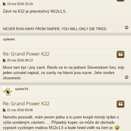
P
19 srp 2016 15:19
ř
Závit na K22 je pravotočivý M12x1,5.
í
s
p
ě
NEVER RUN AWAY FROM SNIPER, YOU WILL ONLY DIE TIRED
v
e
k
spikelet
r
Re: Grand Power K22
P
20 srp 2016 08:13
ř
Muze tam byt i jiny zavit. Resilo se to na jednom Slovenskem foru, kdy
í
jeden uzivatel napsal, ze zavity na hlavni jsou ruzne. Jeho osobni
s
p
zkusenost.
ě
v
spider74
e
k
r
Re: Grand Power K22
P
21 srp 2016 00:08
ř
Nemohu posoudit, mám jenom jednu a tu jsem koupil minulý týden s
í
výše uvedeným závitem..... Případný kupec se může do obchodu
s
p
vypravit vyzbrojen matkou M12x1,5 a bude hned vidět na čem je.