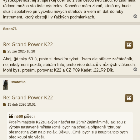
vysokopevnostnej strojarskej oceli so životnosťou neurčitou, to znamená
rádovo možno sto tisíc výstrelov. Konečne mám zbraň, ktorá my bude
slúžiť spolahivo pri výcviku nových strelcov a viem im dať do ruky
instrument, ktorý obstojí i v ťažkých podmienkach.
Seton76
r
Re: Grand Power K22
P
25 zář 2025 18:28
ř
Ahoj, (já taky 60+), proto si dovolím tykat. Jsem ale střelec začátečník,
í
no, nikdy není pozdě, sbírám Info, proto více dotazů v různých vláknech.
s
p
Mohl bys, prosím, porovnat K22 a CZ P09 Kadet .22LR? Dík.
ě
v
svatofilo
e
k
r
Re: Grand Power K22
P
13 dub 2026 10:01
ř
í
n560
píše:
↑
s
Prosím majitele K22s, jaký je nástřel na 25m? Zajímám mě, jak jsou z
p
výroby nastavené mířidla (chtěl bych na střed) a případně "zhruba"
ě
přesnost na 25m na pistolák. Děkuju. Chtěl bych si ji koupit a toto bych
v
e
před koupí rád věděl.