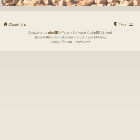
Obsah fóra
Tým
Založeno na
phpBB
® Forum Software © phpBB Limited
Styleod
Arty
-Aktualizovat phpBB 3.2od MrGaby
Český překlad –
phpBB.cz