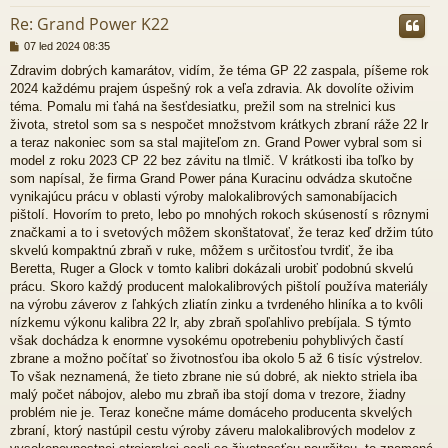
Re: Grand Power K22
P
07 led 2024 08:35
ř
Zdravim dobrých kamarátov, vidím, že téma GP 22 zaspala, píšeme rok
í
2024 každému prajem úspešný rok a veľa zdravia. Ak dovolíte oživim
s
p
téma. Pomalu mi ťahá na šesťdesiatku, prežil som na strelnici kus
ě
života, stretol som sa s nespočet množstvom krátkych zbraní ráže 22 lr
v
a teraz nakoniec som sa stal majiteľom zn. Grand Power vybral som si
e
model z roku 2023 CP 22 bez závitu na tlmič. V krátkosti iba toľko by
k
som napísal, že firma Grand Power pána Kuracinu odvádza skutočne
vynikajúcu prácu v oblasti výroby malokalibrových samonabíjacich
pištolí. Hovorím to preto, lebo po mnohých rokoch skúseností s rôznymi
značkami a to i svetových môžem skonštatovať, že teraz keď držim túto
skvelú kompaktnú zbraň v ruke, môžem s určitosťou tvrdiť, že iba
Beretta, Ruger a Glock v tomto kalibri dokázali urobiť podobnú skvelú
prácu. Skoro každý producent malokalibrových pištolí používa materiály
na výrobu záverov z ľahkých zliatín zinku a tvrdeného hliníka a to kvôli
nízkemu výkonu kalibra 22 lr, aby zbraň spoľahlivo prebíjala. S týmto
však dochádza k enormne vysokému opotrebeniu pohyblivých častí
zbrane a možno počítať so životnosťou iba okolo 5 až 6 tisíc výstrelov.
To však neznamená, že tieto zbrane nie sú dobré, ak niekto striela iba
malý počet nábojov, alebo mu zbraň iba stojí doma v trezore, žiadny
problém nie je. Teraz konečne máme domáceho producenta skvelých
zbraní, ktorý nastúpil cestu výroby záveru malokalibrových modelov z