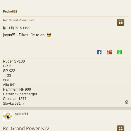
Pedro662
Re: Grand Power K22
P
11 říj 2015 14:22
ř
jaryn65 - Dikes. Je to on.
í
s
p
ě
v
e
Ruger GP100
k
GP P1
GP K22
TT33
cz70
Alfa 641
Hämmerli HF 900
Hatsan Supercharger
Crosman 1377
Slávka 631 :)
spider74
r
Re: Grand Power K22