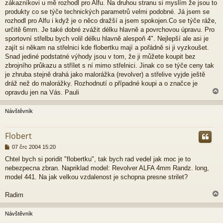
ě
zákazníkovi u mě rozhodl pro Alfu. Na druhou stranu si myslím že jsou to
v
produkty co se týče technických parametrů velmi podobné. Já jsem se
e
rozhodl pro Alfu i když je o něco dražší a jsem spokojen.Co se týče ráže,
k
určitě 6mm. Je také dobré zvážit délku hlavně a povrchovou úpravu. Pro
sportovní střelbu bych volil délku hlavně alespoň 4". Nejlepší ale asi je
zajít si někam na střelnici kde flobertku mají a pořádně si ji vyzkoušet.
Snad jediné podstatné výhody jsou v tom, že ji můžete koupit bez
zbrojního průkazu a střílet s ní mimo střelnici. Jinak co se týče ceny tak
je zhruba stejně drahá jako malorážka (revolver) a střelive vyjde ještě
dráž než do malorážky. Rozhodnutí o případné koupi a o značce je
opravdu jen na Vás. Pauli
Návštěvník
r
Flobert
P
07 črc 2004 15:20
ř
Chtel bych si poridit "flobertku", tak bych rad vedel jak moc je to
í
nebezpecna zbran. Napriklad model: Revolver ALFA 4mm Randz. long,
s
p
model 441. Na jak velkou vzdalenost je schopna presne strilet?
ě
v
Radim
e
k
Návštěvník