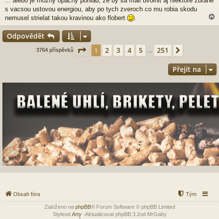
... alebo je mozny opacny pohlad, ze by sa mali uvolnit aj niektore zbrane
í
s vacsou ustovou energiou, aby po tych zveroch co mu robia skodu
s
p
nemusel strielat takou kravinou ako flobert
.
ě
v
Odpovědět
e
k
r
Stránka
1
z
251
2
3
4
5
251
1
Další
3764 příspěvků
…
Přejít na
Obsah fóra
Tým
Založeno na
phpBB
® Forum Software © phpBB Limited
Styleod
Arty
-Aktualizovat phpBB 3.2od MrGaby