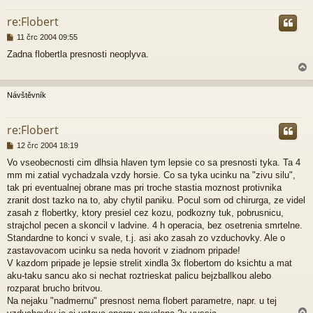
r
re:Flobert
P
11 črc 2004 09:55
ř
Zadna flobertla presnosti neoplyva.
í
s
p
ě
Návštěvník
v
e
r
k
re:Flobert
P
12 črc 2004 18:19
ř
Vo vseobecnosti cim dlhsia hlaven tym lepsie co sa presnosti tyka. Ta 4
í
mm mi zatial vychadzala vzdy horsie. Co sa tyka ucinku na "zivu silu",
s
p
tak pri eventualnej obrane mas pri troche stastia moznost protivnika
ě
zranit dost tazko na to, aby chytil paniku. Pocul som od chirurga, ze videl
v
zasah z flobertky, ktory presiel cez kozu, podkozny tuk, pobrusnicu,
e
strajchol pecen a skoncil v ladvine. 4 h operacia, bez osetrenia smrtelne.
k
Standardne to konci v svale, t.j. asi ako zasah zo vzduchovky. Ale o
zastavovacom ucinku sa neda hovorit v ziadnom pripade!
V kazdom pripade je lepsie strelit xindla 3x flobertom do ksichtu a mat
aku-taku sancu ako si nechat roztrieskat palicu bejzballkou alebo
rozparat brucho britvou.
Na nejaku "nadmernu" presnost nema flobert parametre, napr. u tej