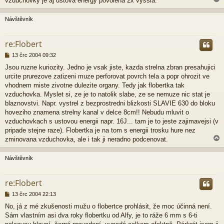
vzduchovky je aj ustova energy povolena 2x vyssia.
Návštěvník
r
re:Flobert
P
13 črc 2004 09:32
ř
Jsou ruzne kuriozity. Jedno je vsak jiste, kazda strelna zbran presahujici
í
urcite prurezove zatizeni muze perforovat povrch tela a popr ohrozit ve
s
p
vhodnem miste zivotne dulezite organy. Tedy jak flobertka tak
ě
vzduchovka. Myslet si, ze je to natolik slabe, ze se nemuze nic stat je
v
blaznovstvi. Napr. vystrel z bezprostredni blizkosti SLAVIE 630 do bloku
e
hoveziho znamena strelny kanal v delce 8cm!! Nebudu mluvit o
k
vzduchovkach s ustovou energii napr. 16J... tam je to jeste zajimavejsi (v
pripade stejne raze). Flobertka je na tom s energii trosku hure nez
zminovana vzduchovka, ale i tak ji neradno podcenovat.
Návštěvník
r
re:Flobert
P
13 črc 2004 22:13
ř
No, já z mé zkušenosti mužu o flobertce prohlásit, že moc účinná není.
í
Sám vlastním asi dva roky flobertku od Alfy, je to ráže 6 mm s 6-ti
s
p