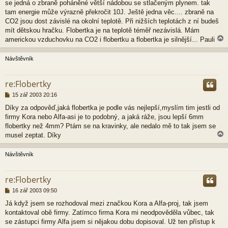
se jedná o zbraně poháněné větší nádobou se stlačeným plynem. tak
k
tam energie může výrazně překročit 10J. Ještě jedna věc.... zbraně na
CO2 jsou dost závislé na okolní teplotě. Při nižších teplotách z ní budeš
mít dětskou hračku. Flobertka je na teplotě téměř nezávislá. Mám
americkou vzduchovku na CO2 i flobertku a flobertka je silnější... Pauli
Návštěvník
r
re:Flobertky
P
15 zář 2003 20:16
ř
Díky za odpověď,jaká flobertka je podle vás nejlepší,myslím tim jestli od
í
firmy Kora nebo Alfa-asi je to podobný, a jaká ráže, jsou lepší 6mm
s
p
flobertky než 4mm? Ptám se na kravinky, ale nedalo mě to tak jsem se
ě
musel zeptat. Díky
v
e
Návštěvník
k
r
re:Flobertky
P
16 zář 2003 09:50
ř
Já když jsem se rozhodoval mezi značkou Kora a Alfa-proj, tak jsem
í
kontaktoval obě firmy. Zatímco firma Kora mi neodpověděla vůbec, tak
s
p
se zástupci firmy Alfa jsem si nějakou dobu dopisoval. Už ten přístup k