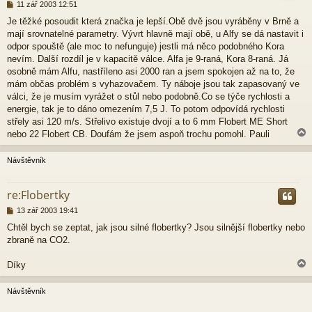
P
11 zář 2003 12:51
ř
Je těžké posoudit která značka je lepší.Obě dvě jsou vyráběny v Brně a
í
mají srovnatelné parametry. Vývrt hlavně mají obě, u Alfy se dá nastavit i
s
p
odpor spouště (ale moc to nefunguje) jestli má něco podobného Kora
ě
nevím. Další rozdíl je v kapacitě válce. Alfa je 9-raná, Kora 8-raná. Já
v
osobně mám Alfu, nastříleno asi 2000 ran a jsem spokojen až na to, že
e
mám občas problém s vyhazovačem. Ty náboje jsou tak zapasovaný ve
k
válci, že je musím vyrážet o stůl nebo podobně.Co se týče rychlosti a
energie, tak je to dáno omezením 7,5 J. To potom odpovídá rychlosti
střely asi 120 m/s. Střelivo existuje dvojí a to 6 mm Flobert ME Short
nebo 22 Flobert CB. Doufám že jsem aspoň trochu pomohl. Pauli
Návštěvník
r
re:Flobertky
P
13 zář 2003 19:41
ř
Chtěl bych se zeptat, jak jsou silné flobertky? Jsou silnější flobertky nebo
í
zbraně na CO2.
s
p
ě
Díky
v
e
Návštěvník
k
r