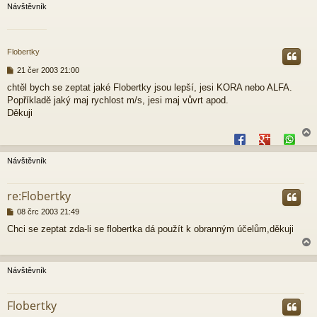
Návštěvník
Flobertky
P
21 čer 2003 21:00
ř
chtěl bych se zeptat jaké Flobertky jsou lepší, jesi KORA nebo ALFA.
í
Popříkladě jaký maj rychlost m/s, jesi maj vůvrt apod.
s
p
Děkuji
ě
v
e
k
Návštěvník
r
re:Flobertky
P
08 črc 2003 21:49
ř
Chci se zeptat zda-li se flobertka dá použít k obranným účelům,děkuji
í
s
p
ě
Návštěvník
v
e
r
k
Flobertky