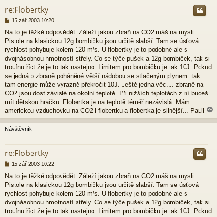
re:Flobertky
P
15 zář 2003 10:20
ř
Na to je těžké odpovědět. Záleží jakou zbraň na CO2 máš na mysli.
í
Pistole na klasickou 12g bombičku jsou určitě slabší. Tam se úsťová
s
p
rychlost pohybuje kolem 120 m/s. U flobertky je to podobné ale s
ě
dvojnásobnou hmotností střely. Co se týče pušek a 12g bombiček, tak si
v
troufnu říct že je to tak nastejno. Limitem pro bombičku je tak 10J. Pokud
e
se jedná o zbraně poháněné větší nádobou se stlačeným plynem. tak
k
tam energie může výrazně překročit 10J. Ještě jedna věc.... zbraně na
CO2 jsou dost závislé na okolní teplotě. Při nižších teplotách z ní budeš
mít dětskou hračku. Flobertka je na teplotě téměř nezávislá. Mám
americkou vzduchovku na CO2 i flobertku a flobertka je silnější... Pauli
Návštěvník
r
re:Flobertky
P
15 zář 2003 10:22
ř
Na to je těžké odpovědět. Záleží jakou zbraň na CO2 máš na mysli.
í
Pistole na klasickou 12g bombičku jsou určitě slabší. Tam se úsťová
s
p
rychlost pohybuje kolem 120 m/s. U flobertky je to podobné ale s
ě
dvojnásobnou hmotností střely. Co se týče pušek a 12g bombiček, tak si
v
troufnu říct že je to tak nastejno. Limitem pro bombičku je tak 10J. Pokud
e