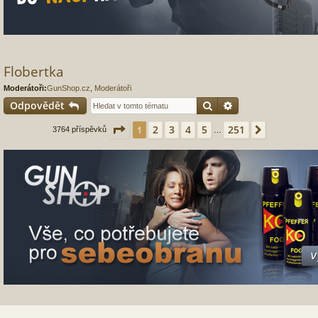
Flobertka
Moderátoři:
GunShop.cz
,
Moderátoři
Hledat
Pokročilé hledání
Odpovědět
Stránka
1
z
251
2
3
4
5
251
1
Další
3764 příspěvků
…