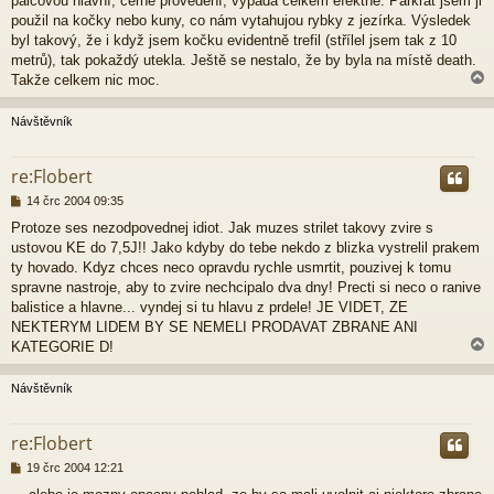
palcovou hlavní, černé provedení, vypadá celkem efektně. Párkrát jsem ji
ě
použil na kočky nebo kuny, co nám vytahujou rybky z jezírka. Výsledek
v
byl takový, že i když jsem kočku evidentně trefil (střílel jsem tak z 10
e
metrů), tak pokaždý utekla. Ještě se nestalo, že by byla na místě death.
k
Takže celkem nic moc.
Návštěvník
r
re:Flobert
P
14 črc 2004 09:35
ř
Protoze ses nezodpovednej idiot. Jak muzes strilet takovy zvire s
í
ustovou KE do 7,5J!! Jako kdyby do tebe nekdo z blizka vystrelil prakem
s
p
ty hovado. Kdyz chces neco opravdu rychle usmrtit, pouzivej k tomu
ě
spravne nastroje, aby to zvire nechcipalo dva dny! Precti si neco o ranive
v
balistice a hlavne... vyndej si tu hlavu z prdele! JE VIDET, ZE
e
NEKTERYM LIDEM BY SE NEMELI PRODAVAT ZBRANE ANI
k
KATEGORIE D!
Návštěvník
r
re:Flobert
P
19 črc 2004 12:21
ř