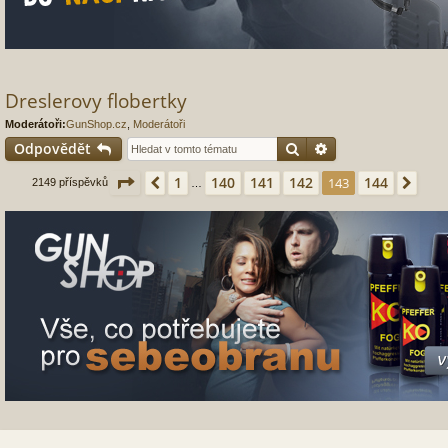
Dreslerovy flobertky
Moderátoři:
GunShop.cz
,
Moderátoři
Hledat
Pokročilé hledání
Odpovědět
Stránka
143
z
144
1
140
141
142
144
Předchozí
143
Dalš
2149 příspěvků
…