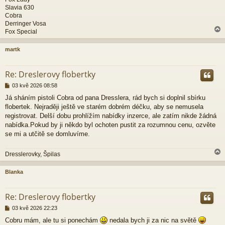
v
Slavia 630
e
Cobra
k
Derringer Vosa
Fox Special
martk
r
Re: Dreslerovy flobertky
P
03 kvě 2026 08:58
ř
Já sháním pistoli Cobra od pana Dresslera, rád bych si doplnil sbírku
í
flobertek. Nejraději ještě ve starém dobrém déčku, aby se nemusela
s
p
registrovat. Delší dobu prohlížím nabídky inzerce, ale zatím nikde žádná
ě
nabídka.Pokud by ji někdo byl ochoten pustit za rozumnou cenu, ozvěte
v
se mi a utčitě se domluvíme.
e
k
Dresslerovky, Špilas
Blanka
r
Re: Dreslerovy flobertky
P
03 kvě 2026 22:23
ř
Cobru mám, ale tu si ponechám
nedala bych ji za nic na světě
í