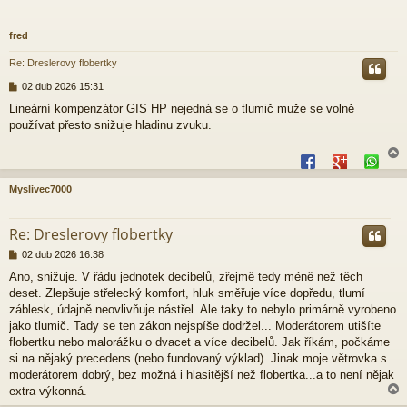
fred
Re: Dreslerovy flobertky
P
02 dub 2026 15:31
ř
Lineární kompenzátor GIS HP nejedná se o tlumič muže se volně
í
používat přesto snižuje hladinu zvuku.
s
p
ě
v
e
Myslivec7000
k
r
Re: Dreslerovy flobertky
P
02 dub 2026 16:38
ř
Ano, snižuje. V řádu jednotek decibelů, zřejmě tedy méně než těch
í
deset. Zlepšuje střelecký komfort, hluk směřuje více dopředu, tlumí
s
p
záblesk, údajně neovlivňuje nástřel. Ale taky to nebylo primárně vyrobeno
ě
jako tlumič. Tady se ten zákon nejspíše dodržel... Moderátorem utišíte
v
flobertku nebo malorážku o dvacet a více decibelů. Jak říkám, počkáme
e
si na nějaký precedens (nebo fundovaný výklad). Jinak moje větrovka s
k
moderátorem dobrý, bez možná i hlasitější než flobertka...a to není nějak
extra výkonná.