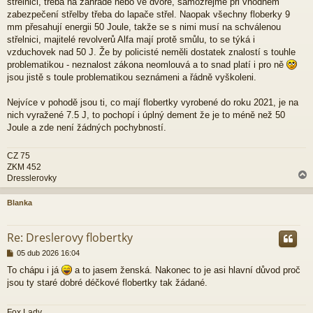
p
střelnici, třeba na zahradě nebo ve dvoře, samozřejmě při vhodném
ě
zabezpečení střelby třeba do lapače střel. Naopak všechny floberky 9
v
mm přesahují energii 50 Joule, takže se s nimi musí na schválenou
e
střelnici, majitelé revolverů Alfa mají protě smůlu, to se týká i
k
vzduchovek nad 50 J. Že by policisté neměli dostatek znalostí s touhle
problematikou - neznalost zákona neomlouvá a to snad platí i pro ně
jsou jistě s toule problematikou seznámeni a řádně vyškoleni.
Nejvíce v pohodě jsou ti, co mají flobertky vyrobené do roku 2021, je na
nich vyražené 7.5 J, to pochopí i úplný dement že je to méně než 50
Joule a zde není žádných pochybností.
CZ 75
ZKM 452
Dresslerovky
Blanka
r
Re: Dreslerovy flobertky
P
05 dub 2026 16:04
ř
To chápu i já
a to jasem ženská. Nakonec to je asi hlavní důvod proč
í
jsou ty staré dobré déčkové flobertky tak žádané.
s
p
ě
Fox Lady