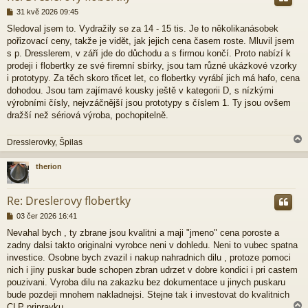
P
31 kvě 2026 09:45
ř
Sledoval jsem to. Vydražily se za 14 - 15 tis. Je to několikanásobek
í
pořizovací ceny, takže je vidět, jak jejich cena časem roste. Mluvil jsem
s
p
s p. Dresslerem, v září jde do důchodu a s firmou končí. Proto nabízí k
ě
prodeji i flobertky ze své firemní sbírky, jsou tam různé ukázkové vzorky
v
i prototypy. Za těch skoro třicet let, co flobertky vyrábí jich má hafo, cena
e
dohodou. Jsou tam zajímavé kousky ještě v kategorii D, s nízkými
k
výrobními čísly, nejvzáčnější jsou prototypy s číslem 1. Ty jsou ovšem
dražší než sériová výroba, pochopitelně.
Dresslerovky, Špilas
therion
r
Re: Dreslerovy flobertky
P
03 čer 2026 16:41
ř
Nevahal bych , ty zbrane jsou kvalitni a maji "jmeno" cena poroste a
í
zadny dalsi takto originalni vyrobce neni v dohledu. Neni to vubec spatna
s
p
investice. Osobne bych zvazil i nakup nahradnich dilu , protoze pomoci
ě
nich i jiny puskar bude schopen zbran udrzet v dobre kondici i pri castem
v
pouzivani. Vyroba dilu na zakazku bez dokumentace u jinych puskaru
e
bude pozdeji mnohem nakladnejsi. Stejne tak i investovat do kvalitnich
k
CLP pripravku.