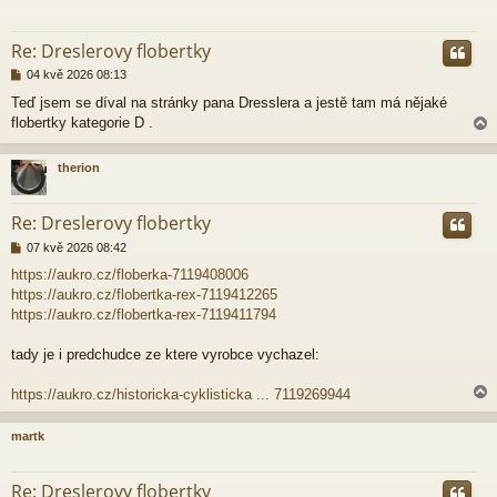
r
Re: Dreslerovy flobertky
P
04 kvě 2026 08:13
ř
Teď jsem se díval na stránky pana Dresslera a jestě tam má nějaké
í
flobertky kategorie D .
s
p
ě
therion
v
e
r
k
Re: Dreslerovy flobertky
P
07 kvě 2026 08:42
ř
https://aukro.cz/floberka-7119408006
í
https://aukro.cz/flobertka-rex-7119412265
s
p
https://aukro.cz/flobertka-rex-7119411794
ě
v
tady je i predchudce ze ktere vyrobce vychazel:
e
k
https://aukro.cz/historicka-cyklisticka ... 7119269944
martk
r
Re: Dreslerovy flobertky