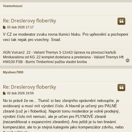
Vsemohouci
r
Re: Dreslerovy flobertky
P
02 dub 2026 17:17
ř
V CZ se moderator zvuku rovna tlumici hluku. Pro upřesnění a pochopeni
í
veci tak nejak pro vsechny. Snad.
s
p
ě
AGN Vulcan2 .22 - Valiant Themys 3-12x42/ úprava na plovoucí kartuši
v
Minikarabina od KG .22 komplet dodelana a predelana - Valiant Themys Hft
e
HW100 FSB - Burris Timberline/ pažba vlastni tvorba
k
Myslivec7000
r
Re: Dreslerovy flobertky
P
02 dub 2026 19:59
ř
No to právě že ne... Tlumič si bez zbrojního oprávnění nekoupíte, je
í
evidovaný a musí mít výrobní číslo. A hlavně je určený pro PALNÉ
s
p
zbraně (což je i flobertka). Naproti tomu moderátor je volně prodejný,
ě
výrobní číslo mít nemusí, ale je určen pro PLYNOVÉ zbraně
v
(nezaměňovat s expanzními zbraněmi). Ano ještě je tu ten lineární
e
kompenzátor, ale to je stejná kategorie jako kompenzátor zdvihu, nebo
k