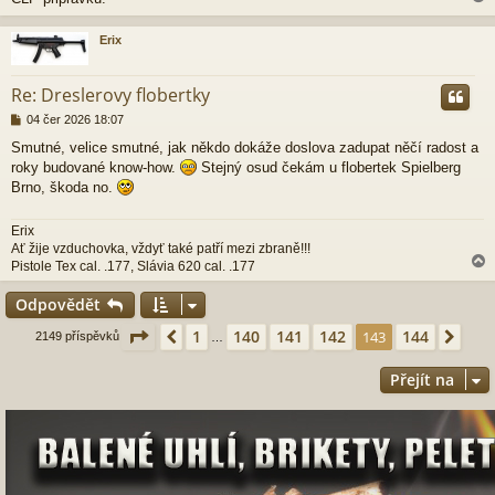
Erix
r
Re: Dreslerovy flobertky
P
04 čer 2026 18:07
ř
Smutné, velice smutné, jak někdo dokáže doslova zadupat něčí radost a
í
roky budované know-how.
Stejný osud čekám u flobertek Spielberg
s
p
Brno, škoda no.
ě
v
Erix
e
Ať žije vzduchovka, vždyť také patří mezi zbraně!!!
k
Pistole Tex cal. .177, Slávia 620 cal. .177
Odpovědět
r
Stránka
143
z
144
1
140
141
142
144
Předchozí
143
Dalš
2149 příspěvků
…
Přejít na