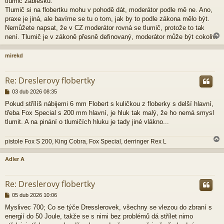
tlumič záblesku.
Tlumič si na flobertku mohu v pohodě dát, moderátor podle mě ne. Ano,
praxe je jiná, ale bavíme se tu o tom, jak by to podle zákona mělo být.
Nemůžete napsat, že v CZ moderátor rovná se tlumič, protože to tak
není. Tlumič je v zákoně přesně definovaný, moderátor může být cokoliv.
mirekd
r
Re: Dreslerovy flobertky
P
03 dub 2026 08:35
ř
Pokud střílíš nábijemi 6 mm Flobert s kuličkou z floberky s delší hlavní,
í
třeba Fox Special s 200 mm hlavní, je hluk tak malý, že ho nemá smysl
s
p
tlumit. A na pinání o tlumičích hluku je tady jiné vlákno...
ě
v
pistole Fox S 200, King Cobra, Fox Special, derringer Rex L
e
k
Adler A
r
Re: Dreslerovy flobertky
P
05 dub 2026 10:06
ř
Myslivec 700; Co se týče Dresslerovek, všechny se vlezou do zbraní s
í
energií do 50 Joule, takže se s nimi bez problémů dá střílet nimo
s