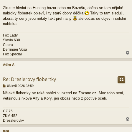
s
p
Zkuste hledat na Hunting bazar nebo na Bazošu, občas se tam nějaké
ě
nabídky flobertek objeví, i ty starý dobrý déčka
Taky to tam sleduji,
v
akorát ty ceny jsou někdy fakt přehnaný
ale občas se objeví i solidní
e
nabídka.
k
Fox Lady
Slavia 630
Cobra
Derringer Vosa
Fox Special
Adler A
r
Re: Dreslerovy flobertky
P
03 kvě 2026 23:59
ř
Nějaké flobertky se také nabízí v inzerci na Zbzane.cz. Moc toho není,
í
většinou zinkové Alfy a Kory, jen občas něco z poctivé oceli.
s
p
ě
CZ 75
v
ZKM 452
e
Dresslerovky
k
fred