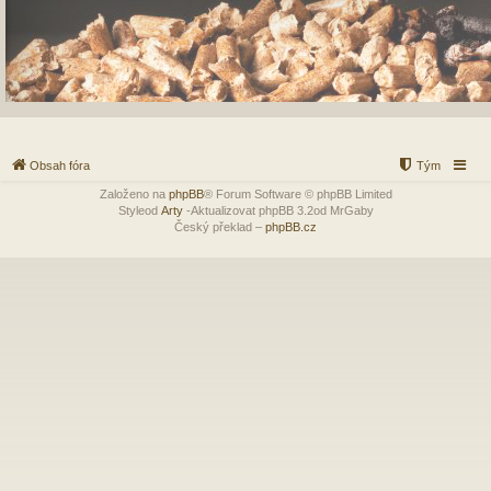
Obsah fóra
Tým
Založeno na
phpBB
® Forum Software © phpBB Limited
Styleod
Arty
-Aktualizovat phpBB 3.2od MrGaby
Český překlad –
phpBB.cz