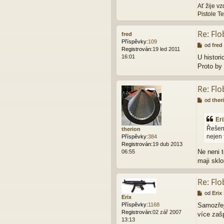
Ať žije v
Pistole Te
Re: Flo
fred
Příspěvky:
109
P
od
fred
Registrován:
19 led 2011
ř
16:01
U histor
í
Proto by
s
p
ě
Re: Flo
v
e
P
od
ther
k
ř
í
Er
s
Řešení
therion
p
nejen 
Příspěvky:
384
ě
Registrován:
19 dub 2013
v
Ne neni t
06:55
e
k
maji skl
Re: Flo
P
od
Erix
Erix
ř
Příspěvky:
1168
Samozřej
í
Registrován:
02 zář 2007
více zašp
s
13:13
p