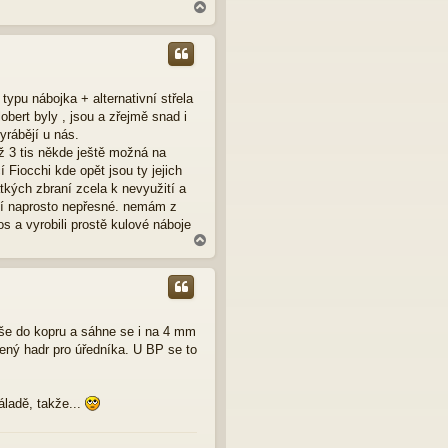
N
a
h
o
r
u
ypu nábojka + alternativní střela
bert byly , jsou a zřejmě snad i
yrábějí u nás.
ž 3 tis někde ještě možná na
í Fiocchi kde opět jsou ty jejich
tkých zbraní zcela k nevyužití a
kuzí naprosto nepřesné. nemám z
os a vyrobili prostě kulové náboje
N
a
h
o
r
u
vše do kopru a sáhne se i na 4 mm
ný hadr pro úředníka. U BP se to
áladě, takže...