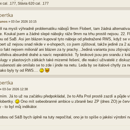
x cal. .177, Slávia 620 cal. .177
bertka
nunos
»
03 čer 2026 10:15
l na mysli výhradně problematiku nábojů 9mm Flobert, tam žádná alternativa t
e. Koukal jsem a žádné slepé nábojky ráže 9mm na trhu prostě nejsou. 22. Flo
ou od SaB. Asi jen blázen kupoval tyto náboje od předražené RWS, když se v
ert už nejsou snad nikde v e-shopech, co jsem zjištoval, takže jedině za 2 a
to fakt nejsem milionář ani blázen za ty prachy...Jediná varianta jsou zbývajíc
střeliva absurdně drahé a navíc nepraktické. Ty brokové jsou pro srandu z krá
h slugy v plastových zátkách také mizerné řešení, dle reakcí uživatelé z dis
kušenosti ale omílalo se to zde i jinde na netu. Leda by se italové chytly za n
 jako byly ty od RWS....
bertka
»
03 čer 2026 12:38
mím. Já to už na začátku předpokládal, že to Alfa Prol prostě zazdí a půjde 
lobertky.
Ono mít sebeobranné ambice u zbraně bez ZP (dnes ZO) je červe
y - to byl můj indikátor.
obou od S&B bych úplně na tuty nepočítal, ono je to spíše o jakési výrobní n