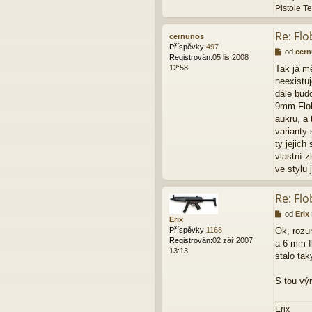
Pistole Te
Re: Flo
cernunos
Příspěvky:
497
P
od
cer
Registrován:
05 lis 2008
ř
12:58
Tak já mě
í
neexistuj
s
p
dále bud
ě
9mm Flob
v
aukru, a 
e
varianty 
k
ty jejic
vlastní z
ve stylu
Re: Flo
P
od
Erix
Erix
ř
Příspěvky:
1168
Ok, rozu
í
Registrován:
02 zář 2007
a 6 mm f
s
13:13
p
stalo tak
ě
v
S tou výr
e
k
Erix