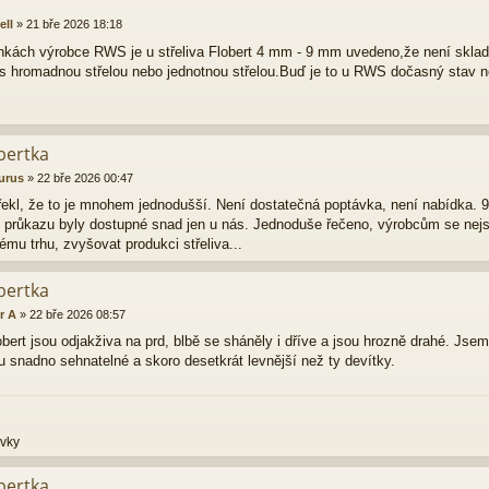
ell
»
21 bře 2026 18:18
nkách výrobce RWS je u střeliva Flobert 4 mm - 9 mm uvedeno,že není skl
 s hromadnou střelou nebo jednotnou střelou.Buď je to u RWS dočasný stav n
bertka
urus
»
22 bře 2026 00:47
řekl, že to je mnohem jednodušší. Není dostatečná poptávka, není nabídka. 9
o průkazu byly dostupné snad jen u nás. Jednoduše řečeno, výrobcům se nejs
ému trhu, zvyšovat produkci střeliva...
bertka
r A
»
22 bře 2026 08:57
ert jsou odjakživa na prd, blbě se sháněly i dříve a jsou hrozně drahé. Jsem
 snadno sehnatelné a skoro desetkrát levnější než ty devítky.
ovky
bertka