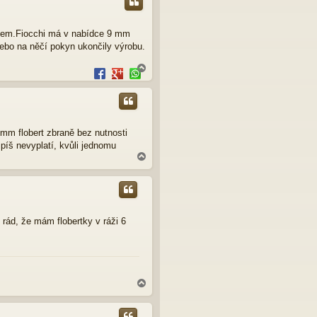
adem.Fiocchi má v nabídce 9 mm
ebo na něčí pokyn ukončily výrobu.
N
a
h
o
r
u
mm flobert zbraně bez nutnosti
píš nevyplatí, kvůli jednomu
N
a
h
o
r
u
 rád, že mám flobertky v ráži 6
N
a
h