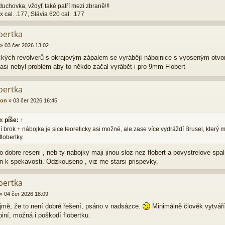
zduchovka, vždyť také patří mezi zbraně!!!
x cal. .177, Slávia 620 cal. .177
bertka
»
03 čer 2026 13:02
ických revolverů s okrajovým zápalem se vyrábějí nábojnice s vyoseným otv
 asi nebyl problém aby to někdo začal vyrábět i pro 9mm Flobert
bertka
ion
»
03 čer 2026 16:45
ix
píše:
↑
 brok + nábojka je sice teoreticky asi možné, ale zase více vydráždí Brusel, který m
flobertky.
o dobre reseni , neb ty nabojky maji jinou sloz nez flobert a povystrelove sp
on k spekavosti. Odzkouseno , viz me starsi prispevky.
bertka
»
04 čer 2026 18:09
mě, že to není dobré řešení, psáno v nadsázce.
Minimálně člověk vytváří
iní, možná i poškodí flobertku.