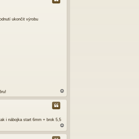
o
r
u
odnutí ukončit výrobu
N
ěru!
a
h
o
r
u
tak i nábojka start 6mm + brok 5,5
N
a
h