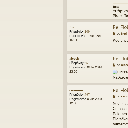
ě
Erix
v
Ať žije v
e
Pistole Te
k
Re: Flo
fred
Příspěvky:
109
P
od
fred
Registrován:
19 led 2011
ř
16:01
Kdo chce
í
s
p
ě
Re: Flo
alesek
v
Příspěvky:
35
e
P
od
ales
Registrován:
01 lis 2016
k
ř
23:08
í
Na Aukru
s
p
ě
Re: Flo
cernunos
v
Příspěvky:
497
e
P
od
cer
Registrován:
05 lis 2008
k
ř
12:58
Nevím zd
í
Co hnací
s
p
Pak tam 
ě
Dle záko
v
tormentov
e