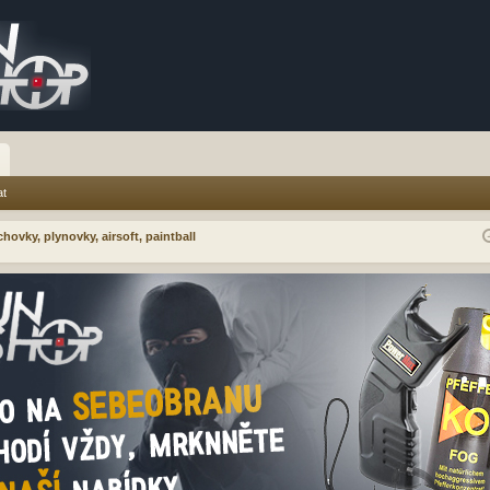
at
hovky, plynovky, airsoft, paintball