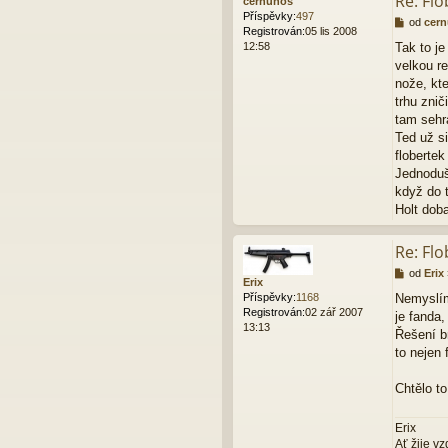
Re: Flo
cernunos
v
Příspěvky:
497
e
P
od
cer
Registrován:
05 lis 2008
k
ř
12:58
Tak to je
í
velkou r
s
p
nože, kt
ě
trhu znič
v
tam sehr
e
Ted už s
k
flobertek
Jednoduš
když do t
Holt doba
Re: Flo
P
od
Erix
Erix
ř
Příspěvky:
1168
Nemyslím
í
Registrován:
02 zář 2007
je fanda,
s
13:13
p
Řešení b
ě
to nejen 
v
e
Chtělo to
k
Erix
Ať žije v