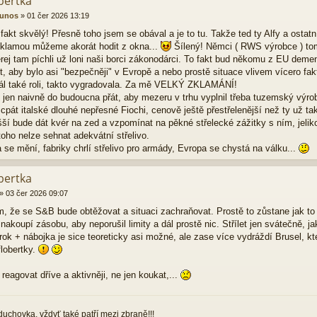
bertka
nunos
»
01 čer 2026 13:19
 fakt skvělý! Přesně toho jsem se obával a je to tu. Takže ted ty Alfy a ostat
eklamou můžeme akorát hodit z okna...
Šílený! Němci ( RWS výrobce ) tom
erej tam píchli už loni naši borci zákonodárci. To fakt bud někomu z EU deme
it, aby bylo asi "bezpečněji" v Evropě a nebo prostě situace vlivem vícero fa
ál také roli, takto vygradovala. Za mě VELKÝ ZKLAMÁNÍ!
i jen naivně do budoucna přát, aby mezeru v trhu vyplnil třeba tuzemský výro
 cpát italské dlouhé nepřesné Fiochi, cenově ještě přestřelenější než ty už ta
ší bude dát kvér na zed a vzpomínat na pěkné střelecké zážitky s ním, jelik
oho nelze sehnat adekvátní střelivo.
 se mění, fabriky chrlí střelivo pro armády, Evropa se chystá na válku...
bertka
»
03 čer 2026 09:07
, že se S&B bude obtěžovat a situaci zachraňovat. Prostě to zůstane jak to 
 nakoupí zásobu, aby neporušil limity a dál prostě nic. Střílet jen svátečně, ja
rok + nábojka je sice teoreticky asi možné, ale zase více vydráždí Brusel, k
flobertky.
 reagovat dříve a aktivněji, ne jen koukat,...
zduchovka, vždyť také patří mezi zbraně!!!