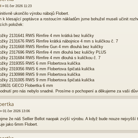
l
»
01 čer 2026 11:23
nitivně ukončilo výrobu nábojů Flobert.
 k klesající poptávce a rostoucím nákladům jsme bohužel museli učinit rozh
ících položek:
ložky 2131641 RWS Rimfire 4 mm krátká bez kuličky
ložky 2131676 RWS Rimfire krátká nábojnice 4 mm s kuličkou č. 7
ložky 2131668 RWS Rimfire Gun 4 mm dlouhá bez kuličky
ložky 2317696 RWS Rimfire 4 mm dlouhá bez kuličky PLUS
ložky 2131684 RWS Rimfire 4 mm dlouhá s kuličkou č. 7
ložky 2319355 RWS 6 mm Flobertova kulička
ložky 2319356 RWS 6 mm Flobertova špičatá kulička
ložky 2130998 RWS 9 mm Flobertova kulička
ložky 2131005 RWS 9 mm Flobertova špičatá kulička
318631 GECO Flobertka 6 mm
hodnutí pro nás nebylo snadné. Prosíme o pochopení a děkujeme za vaši dův
bertka
»
01 čer 2026 13:06
ejme že náš Sellier Bellot naopak zvýší výrobu. A když bude nouze nejvyšší 
je jako 6mm Flobert.