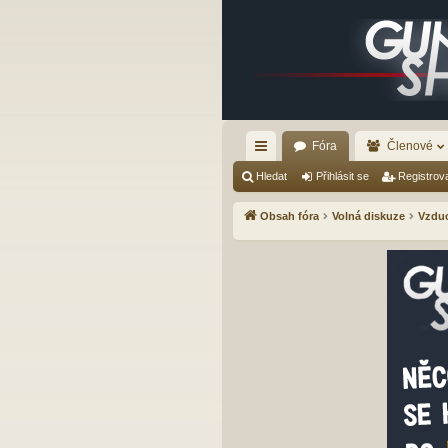
Fóra
Členové
yc
Hledat
Přihlásit se
Registrov
hl
Obsah fóra
Volná diskuze
Vzduc
é
od
ka
zy