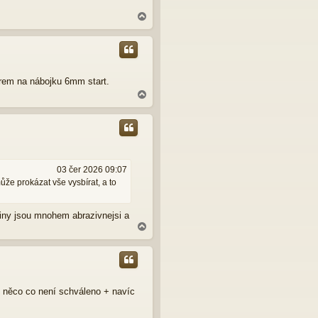
N
a
h
o
r
u
orem na nábojku 6mm start.
N
a
h
o
r
u
03 čer 2026 09:07
ůže prokázat vše vysbírat, a to
aliny jsou mnohem abrazivnejsi a
N
a
h
o
r
u
 něco co není schváleno + navíc