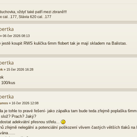
zduchovka, vždyť také patří mezi zbraně!!!
x cal. .177, Slávia 620 cal. .177
bertka
»
06 čer 2026 08:13
 jestě koupit RWS kulička 6mm flobert tak je mají skladem na Balistas.
bertka
ek
»
15 čer 2026 16:28
 100/kus
bertka
nunos
»
16 čer 2026 12:08
a je tohle to pravé řešení- jako zápalka tam bude teda zřejmě poplaška 6m
 slož? Prach? Jaký?
dostat adekvátní přesnou střelu...
nů zřejmě nelegální a potenciální poškození vlivem častých větších tlaků na
ána......