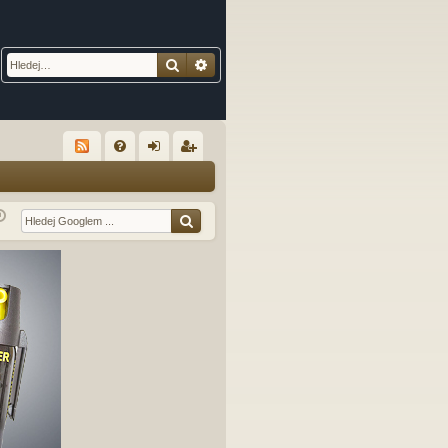
Hledat
Pokročilé hledání
R
FA
řih
eg
Q
lá
ist
sit
ro
se
va
t