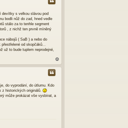
o
r
u
ní devítky s velkou slávou pod
u bodli nůž do zad, hned vedle
ntů stálo za to tenhle segment
ktorů , z nichž ten prvně míněný
bce nábojů ( SaB ) a nebo do
k přestřelené od skopčáků...
ož už to bude tuplem neprodejné,
N
a
h
o
r
u
je, do vyprodání, do útlumu. Kdo
k z historických originálů.
terý může prokázat vše vysbírat, a