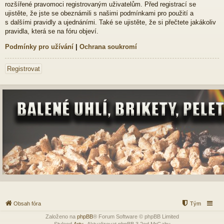
rozšířené pravomoci registrovaným uživatelům. Před registrací se
ujistěte, že jste se obeznámili s našimi podmínkami pro použití a
s dalšími pravidly a ujednáními. Také se ujistěte, že si přečtete jakákoliv
pravidla, která se na fóru objeví.
Podmínky pro užívání
|
Ochrana soukromí
Registrovat
Obsah fóra
Tým
Založeno na
phpBB
® Forum Software © phpBB Limited
Styleod
Arty
-Aktualizovat phpBB 3.2od MrGaby