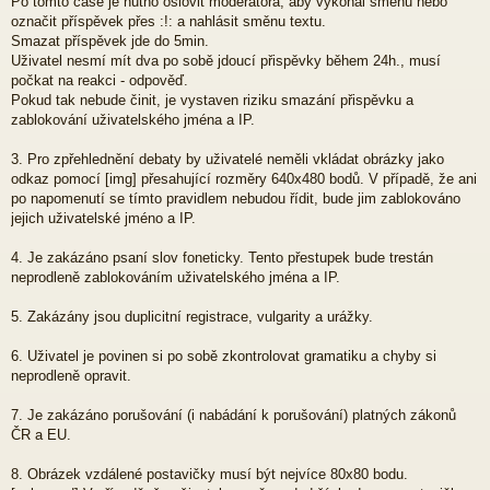
Po tomto čase je nutno oslovit moderátora, aby vykonal směnu nebo
označit příspěvek přes :!: a nahlásit směnu textu.
Smazat příspěvek jde do 5min.
Uživatel nesmí mít dva po sobě jdoucí přispěvky během 24h., musí
počkat na reakci - odpověď.
Pokud tak nebude činit, je vystaven riziku smazání přispěvku a
zablokování uživatelského jména a IP.
3. Pro zpřehlednění debaty by uživatelé neměli vkládat obrázky jako
odkaz pomocí [img] přesahující rozměry 640x480 bodů. V případě, že ani
po napomenutí se tímto pravidlem nebudou řídit, bude jim zablokováno
jejich uživatelské jméno a IP.
4. Je zakázáno psaní slov foneticky. Tento přestupek bude trestán
neprodleně zablokováním uživatelského jména a IP.
5. Zakázány jsou duplicitní registrace, vulgarity a urážky.
6. Uživatel je povinen si po sobě zkontrolovat gramatiku a chyby si
neprodleně opravit.
7. Je zakázáno porušování (i nabádání k porušování) platných zákonů
ČR a EU.
8. Obrázek vzdálené postavičky musí být nejvíce 80x80 bodu.