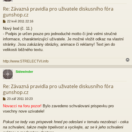
r
Re: Závazná pravidla pro uživatele diskusního fóra
gunshop.cz
P
22 kvě 2011 22:16
ř
Nový bod (č. 11.)
í
- Podpis je určen pouze pro jednoduché motto či jiné velmi stručné
s
p
informace, charakterizující uživatele. Je možné vložit odkaz na vlastní
ě
stránky. Jsou zakázány obrázky, animace či reklamy! Text jen do
v
velikosti běžného textu.
e
k
http://www.STRELECTVI.info
Sidewinder
r
Re: Závazná pravidla pro uživatele diskusního fóra
gunshop.cz
P
23 zář 2011 10:23
ř
Novacci na foru pozor!
Bylo zavedeno schvalovani prispevku pro
í
vsechny nove uzivatele!
s
p
ě
Pokud se tedy vas prispevek hned po odeslani v tematu nezobrazi - ceka
v
na schvaleni, takze mejte trpelivost a vyckejte, az se k jeho schvaleni
e