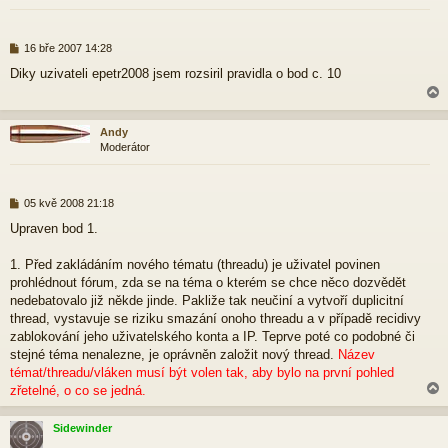
r
k
P
16 bře 2007 14:28
ř
Diky uzivateli epetr2008 jsem rozsiril pravidla o bod c. 10
í
s
p
ě
Andy
v
Moderátor
e
r
k
P
05 kvě 2008 21:18
ř
Upraven bod 1.
í
s
p
1. Před zakládáním nového tématu (threadu) je uživatel povinen
ě
prohlédnout fórum, zda se na téma o kterém se chce něco dozvědět
v
nedebatovalo již někde jinde. Pakliže tak neučiní a vytvoří duplicitní
e
thread, vystavuje se riziku smazání onoho threadu a v případě recidivy
k
zablokování jeho uživatelského konta a IP. Teprve poté co podobné či
stejné téma nenalezne, je oprávněn založit nový thread.
Název
témat/threadu/vláken musí být volen tak, aby bylo na první pohled
zřetelné, o co se jedná.
Sidewinder