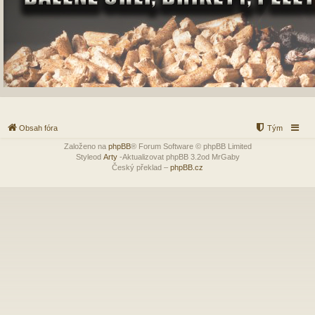
Obsah fóra
Tým
Založeno na
phpBB
® Forum Software © phpBB Limited
Styleod
Arty
-Aktualizovat phpBB 3.2od MrGaby
Český překlad –
phpBB.cz