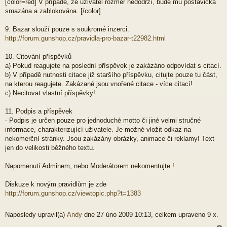
[color=red] V případě, že uživatel rozměr nedodrží, bude mu postavička
smazána a zablokována. [/color]
9. Bazar slouží pouze s soukromé inzerci.
http://forum.gunshop.cz/pravidla-pro-bazar-t22982.html
10. Citování příspěvků
a) Pokud reagujete na poslední příspěvek je zakázáno odpovídat s citací.
b) V případě nutnosti citace již staršího příspěvku, citujte pouze tu část,
na kterou reagujete. Zakázané jsou vnořené citace - více citací!
c) Necitovat vlastní příspěvky!
11. Podpis a příspěvek
- Podpis je určen pouze pro jednoduché motto či jiné velmi stručné
informace, charakterizující uživatele. Je možné vložit odkaz na
nekomerční stránky. Jsou zakázány obrázky, animace či reklamy! Text
jen do velikosti běžného textu.
Napomenutí Adminem, nebo Moderátorem nekomentujte !
Diskuze k novým pravidlům je zde
http://forum.gunshop.cz/viewtopic.php?t=1383
Naposledy upravil(a)
Andy
dne 27 úno 2009 10:13, celkem upraveno 9 x.