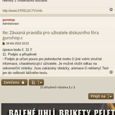
nektery z moderatoru dostane.
k
http://www.STRELECTVI.info
gunshop
Administrator
r
Re: Závazná pravidla pro uživatele diskusního fóra
gunshop.c
P
04 bře 2015 10:23
ř
úprava bodu č. 11 !!
í
11. Podpis a příspěvek
s
p
- Podpis je určen pouze pro jednoduché motto či jiné velmi stručné
ě
informace, charakterizující uživatele. Je možné vložit odkaz na
v
nekomerční stránky. Jsou zakázány obrázky, animace či reklamy! Text
e
jen do velikosti běžného textu.
k
Zamčeno
10 příspěvků •Stránka
1
z
1
r
Přejít na