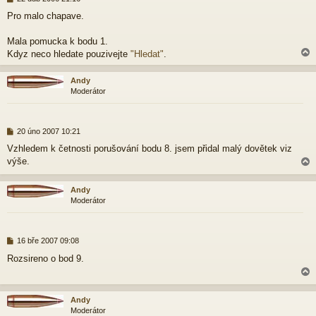
ř
Pro malo chapave.
í
s
p
Mala pomucka k bodu 1.
ě
Kdyz neco hledate pouzivejte
"Hledat"
.
v
e
Andy
k
Moderátor
r
P
20 úno 2007 10:21
ř
Vzhledem k četnosti porušování bodu 8. jsem přidal malý dovětek viz
í
výše.
s
p
ě
Andy
v
Moderátor
e
r
k
P
16 bře 2007 09:08
ř
Rozsireno o bod 9.
í
s
p
ě
Andy
v
Moderátor
e