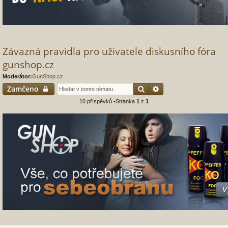
Závazná pravidla pro uživatele diskusního fóra
gunshop.cz
Moderátor:
GunShop.cz
Hledat
Pokročilé hledání
Zamčeno
10 příspěvků •Stránka
1
z
1