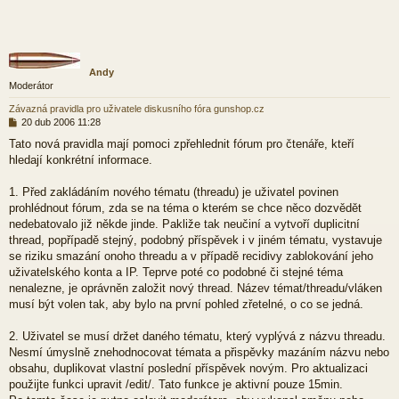
Andy
Moderátor
Závazná pravidla pro uživatele diskusního fóra gunshop.cz
P
20 dub 2006 11:28
ř
Tato nová pravidla mají pomoci zpřehlednit fórum pro čtenáře, kteří
í
hledají konkrétní informace.
s
p
ě
1. Před zakládáním nového tématu (threadu) je uživatel povinen
v
prohlédnout fórum, zda se na téma o kterém se chce něco dozvědět
e
nedebatovalo již někde jinde. Pakliže tak neučiní a vytvoří duplicitní
k
thread, popřípadě stejný, podobný příspěvek i v jiném tématu, vystavuje
se riziku smazání onoho threadu a v případě recidivy zablokování jeho
uživatelského konta a IP. Teprve poté co podobné či stejné téma
nenalezne, je oprávněn založit nový thread. Název témat/threadu/vláken
musí být volen tak, aby bylo na první pohled zřetelné, o co se jedná.
2. Uživatel se musí držet daného tématu, který vyplývá z názvu threadu.
Nesmí úmyslně znehodnocovat témata a přispěvky mazáním názvu nebo
obsahu, duplikovat vlastní poslední příspěvek novým. Pro aktualizaci
použijte funkci upravit /edit/. Tato funkce je aktivní pouze 15min.