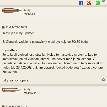
Andy
Moderátor
r
P
21 dub 2006 10:22
ř
Jeste jen maly update:
í
s
p
8. Obrazek vzdalene postavicky musi byt nejvice 80x80 bodu.
ě
v
Vysvetleni:
e
Je to kvuli prehlednosti stranky. Nelze to nastavit v systemu. Lze to
k
kontrolovat jen pri vkladani obrazku na server (coz je zakazano). V
pripade vzdaleneho obrazku to vsak nelze. Davam na to tedy uzivatelum
tyden (do 28.4.2006), pak jim obrazek (pokud bude vetsi) zakazu ve foru
zobrazovat.
Diky za pochopeni.
Andy
Moderátor
r
P
22 dub 2006 21:16