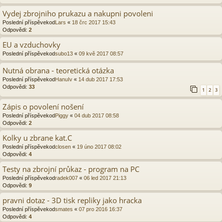
Vydej zbrojniho prukazu a nakupni povoleni
Poslední příspěvekod
Lars
«
18 črc 2017 15:43
Odpovědi:
2
EU a vzduchovky
Poslední příspěvekod
subo13
«
09 kvě 2017 08:57
Nutná obrana - teoretická otázka
Poslední příspěvekod
HanuIv
«
14 dub 2017 17:53
Odpovědi:
33
1
2
3
Zápis o povolení nošení
Poslední příspěvekod
Piggy
«
04 dub 2017 08:58
Odpovědi:
2
Kolky u zbrane kat.C
Poslední příspěvekod
closen
«
19 úno 2017 08:02
Odpovědi:
4
Testy na zbrojní průkaz - program na PC
Poslední příspěvekod
radek007
«
06 led 2017 21:13
Odpovědi:
9
pravni dotaz - 3D tisk repliky jako hracka
Poslední příspěvekod
smates
«
07 pro 2016 16:37
Odpovědi:
4