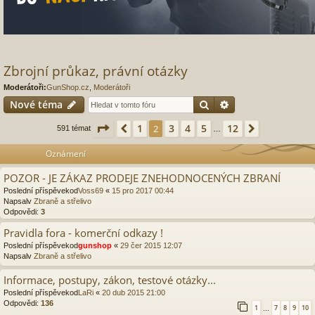
Zbrojní průkaz, právní otázky
Moderátoři:
GunShop.cz
,
Moderátoři
Hledat
Pokročilé hledání
Nové téma
Stránka
2
z
12
1
3
4
5
12
Předchozí
2
Další
591 témat
…
Oznámení
POZOR - JE ZÁKAZ PRODEJE ZNEHODNOCENÝCH ZBRANÍ
Poslední příspěvekod
Voss69
«
15 pro 2017 00:44
Napsalv
Zbraně a střelivo
Odpovědi:
3
Pravidla fora - komerční odkazy !
Poslední příspěvekod
gunshop
«
29 čer 2015 12:07
Napsalv
Zbraně a střelivo
Informace, postupy, zákon, testové otázky...
Poslední příspěvekod
LaRi
«
20 dub 2015 21:00
Odpovědi:
136
1
7
8
9
10
…