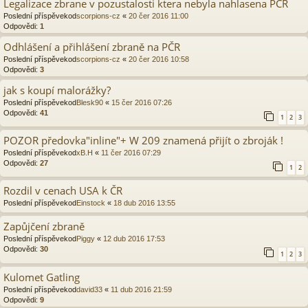
Legalizace zbrane v pozustalosti ktera nebyla nahlasena PCR
Poslední příspěvekod
scorpions-cz
«
20 čer 2016 11:00
Odpovědi:
1
Odhlášení a přihlášení zbraně na PČR
Poslední příspěvekod
scorpions-cz
«
20 čer 2016 10:58
Odpovědi:
3
jak s koupí malorážky?
Poslední příspěvekod
Blesk90
«
15 čer 2016 07:26
Odpovědi:
41
1
2
3
POZOR předovka"inline"+ W 209 znamená přijít o zbroják !
Poslední příspěvekod
xB.H
«
11 čer 2016 07:29
Odpovědi:
27
1
2
Rozdil v cenach USA k ČR
Poslední příspěvekod
Einstock
«
18 dub 2016 13:55
Zapůjčení zbraně
Poslední příspěvekod
Piggy
«
12 dub 2016 17:53
Odpovědi:
30
1
2
3
Kulomet Gatling
Poslední příspěvekod
david33
«
11 dub 2016 21:59
Odpovědi:
9