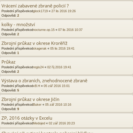
Vrácení zabavené zbraně policií ?
Poslední příspěvekod
glock1719
«
27 lis 2016 19:26
Odpovědi:
2
kolky - množství
Poslední příspěvekod
nocturne.op.15
«
07 lis 2016 10:37
Odpovědi:
2
Zbrojní průkaz v okrese Krorěříž
Poslední příspěvekod
skagerak
«
05 lis 2016 19:41
Odpovědi:
1
Průkaz
Poslední příspěvekod
regis24
«
02 říj 2016 19:41
Odpovědi:
2
Výstava o zbraních, znehodnocené zbraně
Poslední příspěvekod
xB.H
«
05 zář 2016 15:01
Odpovědi:
5
Zbrojní průkaz v okrese Jičín
Poslední příspěvekod
Buker
«
05 zář 2016 10:16
Odpovědi:
9
ZP, 2016 otázky v Excelu
Poslední příspěvekod
Medojed
«
02 zář 2016 20:23