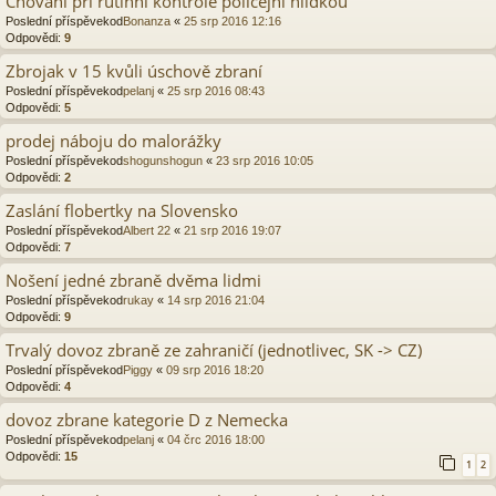
Chování při rutinní kontrole policejní hlídkou
Poslední příspěvekod
Bonanza
«
25 srp 2016 12:16
Odpovědi:
9
Zbrojak v 15 kvůli úschově zbraní
Poslední příspěvekod
pelanj
«
25 srp 2016 08:43
Odpovědi:
5
prodej náboju do malorážky
Poslední příspěvekod
shogunshogun
«
23 srp 2016 10:05
Odpovědi:
2
Zaslání flobertky na Slovensko
Poslední příspěvekod
Albert 22
«
21 srp 2016 19:07
Odpovědi:
7
Nošení jedné zbraně dvěma lidmi
Poslední příspěvekod
rukay
«
14 srp 2016 21:04
Odpovědi:
9
Trvalý dovoz zbraně ze zahraničí (jednotlivec, SK -> CZ)
Poslední příspěvekod
Piggy
«
09 srp 2016 18:20
Odpovědi:
4
dovoz zbrane kategorie D z Nemecka
Poslední příspěvekod
pelanj
«
04 črc 2016 18:00
Odpovědi:
15
1
2