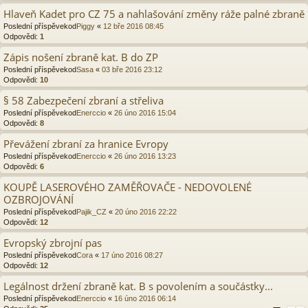
Hlaveň Kadet pro CZ 75 a nahlašování změny ráže palné zbraně
Poslední příspěvekod
Piggy
«
12 bře 2016 08:45
Odpovědi:
1
Zápis nošení zbraně kat. B do ZP
Poslední příspěvekod
Sasa
«
03 bře 2016 23:12
Odpovědi:
10
§ 58 Zabezpečení zbraní a střeliva
Poslední příspěvekod
Enerccio
«
26 úno 2016 15:04
Odpovědi:
8
Převážení zbraní za hranice Evropy
Poslední příspěvekod
Enerccio
«
26 úno 2016 13:23
Odpovědi:
6
KOUPĚ LASEROVÉHO ZAMĚŘOVAČE - NEDOVOLENÉ
OZBROJOVÁNÍ
Poslední příspěvekod
Pajik_CZ
«
20 úno 2016 22:22
Odpovědi:
12
Evropský zbrojní pas
Poslední příspěvekod
Cora
«
17 úno 2016 08:27
Odpovědi:
12
Legálnost držení zbraně kat. B s povolením a součástky...
Poslední příspěvekod
Enerccio
«
16 úno 2016 06:14