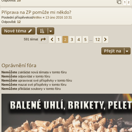
Odpovědi:
25
1
2
Příprava na ZP pomůže mi někdo?
Poslední příspěvekod
Artifex
«
13 úno 2016 10:31
Odpovědi:
12
Nové téma
Stránka
2
z
12
1
3
4
5
12
Předchozí
2
Další
591 témat
…
Přejít na
Oprávnění fóra
Nemůžete
zakládat nová témata v tomto fóru
Nemůžete
odpovídat v tomto fóru
Nemůžete
upravovat své příspěvky v tomto fóru
Nemůžete
mazat své příspěvky v tomto fóru
Nemůžete
přikládat soubory v tomto fóru