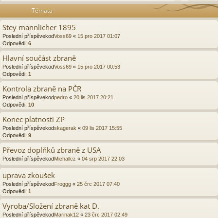
Témata
Stey mannlicher 1895
Poslední příspěvekod
Voss69
«
15 pro 2017 01:07
Odpovědi:
6
Hlavní součást zbraně
Poslední příspěvekod
Voss69
«
15 pro 2017 00:53
Odpovědi:
1
Kontrola zbraně na PČR
Poslední příspěvekod
pedro
«
20 lis 2017 20:21
Odpovědi:
10
Konec platnosti ZP
Poslední příspěvekod
skagerak
«
09 lis 2017 15:55
Odpovědi:
9
Převoz doplňků zbraně z USA
Poslední příspěvekod
Michallcz
«
04 srp 2017 22:03
uprava zkoušek
Poslední příspěvekod
Froggg
«
25 črc 2017 07:40
Odpovědi:
1
Vyroba/Složení zbraně kat D.
Poslední příspěvekod
Marinak12
«
23 črc 2017 02:49