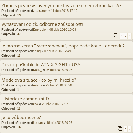
Zbran s pevne vstavenym noktovizorem neni zbran kat. A?
Poslední příspěvekod
zsafranek
«
11 dub 2016 17:10
Odpovědi:
13
Vyhazování od zk. odborné způsobilosti
Poslední příspěvekod
Enerccio
«
08 dub 2016 18:03
Odpovědi:
37
1
2
3
Je mozne zbran "zaerezervovat", popripade koupit dopredu?
Poslední příspěvekod
selag
«
07 dub 2016 12:49
Odpovědi:
11
Dovoz puškohledu ATN X-SIGHT z USA
Poslední příspěvekod
Kuba_
«
03 dub 2016 20:28
Modelova situace - co by mi hrozilo?
Poslední příspěvekod
Artifex
«
27 bře 2016 09:56
Odpovědi:
1
Historicke zbrane kat.D
Poslední příspěvekod
kox
«
25 bře 2016 17:52
Odpovědi:
11
Je to vůbec možné?
Poslední příspěvekod
kentan
«
16 bře 2016 20:26
Odpovědi:
16
1
2