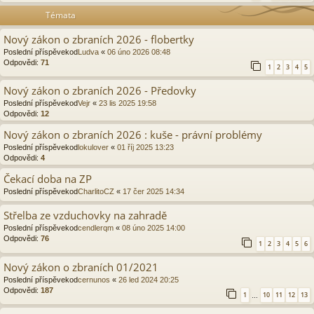
Témata
Nový zákon o zbraních 2026 - flobertky
Poslední příspěvekod
Ludva
«
06 úno 2026 08:48
Odpovědi:
71
1
2
3
4
5
Nový zákon o zbraních 2026 - Předovky
Poslední příspěvekod
Vejr
«
23 lis 2025 19:58
Odpovědi:
12
Nový zákon o zbraních 2026 : kuše - právní problémy
Poslední příspěvekod
lokulover
«
01 říj 2025 13:23
Odpovědi:
4
Čekací doba na ZP
Poslední příspěvekod
CharlitoCZ
«
17 čer 2025 14:34
Střelba ze vzduchovky na zahradě
Poslední příspěvekod
cendlerqm
«
08 úno 2025 14:00
Odpovědi:
76
1
2
3
4
5
6
Nový zákon o zbraních 01/2021
Poslední příspěvekod
cernunos
«
26 led 2024 20:25
Odpovědi:
187
1
10
11
12
13
…