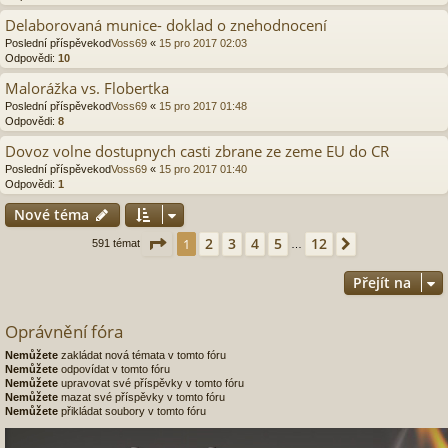
Delaborovaná munice- doklad o znehodnocení
Poslední příspěvekod
Voss69
«
15 pro 2017 02:03
Odpovědi:
10
Malorážka vs. Flobertka
Poslední příspěvekod
Voss69
«
15 pro 2017 01:48
Odpovědi:
8
Dovoz volne dostupnych casti zbrane ze zeme EU do CR
Poslední příspěvekod
Voss69
«
15 pro 2017 01:40
Odpovědi:
1
Nové téma
Stránka
1
z
12
2
3
4
5
12
1
Další
591 témat
…
Přejít na
Oprávnění fóra
Nemůžete
zakládat nová témata v tomto fóru
Nemůžete
odpovídat v tomto fóru
Nemůžete
upravovat své příspěvky v tomto fóru
Nemůžete
mazat své příspěvky v tomto fóru
Nemůžete
přikládat soubory v tomto fóru