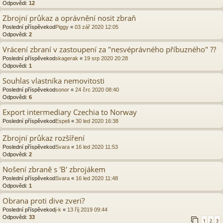
Odpovědi:
12
Zbrojní průkaz a oprávnění nosit zbraň
Poslední příspěvekod
Piggy
«
03 zář 2020 12:05
Odpovědi:
2
Vrácení zbraní v zastoupení za "nesvéprávného příbuzného" ??
Poslední příspěvekod
skagerak
«
19 srp 2020 20:28
Odpovědi:
1
Souhlas vlastníka nemovitosti
Poslední příspěvekod
sonor
«
24 črc 2020 08:40
Odpovědi:
6
Export intermediary Czechia to Norway
Poslední příspěvekod
Espeli
«
30 led 2020 16:38
Zbrojní průkaz rozšíření
Poslední příspěvekod
Svara
«
16 led 2020 11:53
Odpovědi:
2
Nošení zbraně s 'B' zbrojákem
Poslední příspěvekod
Svara
«
16 led 2020 11:48
Odpovědi:
1
Obrana proti dive zveri?
Poslední příspěvekod
j-k
«
13 říj 2019 09:44
Odpovědi:
33
1
2
3