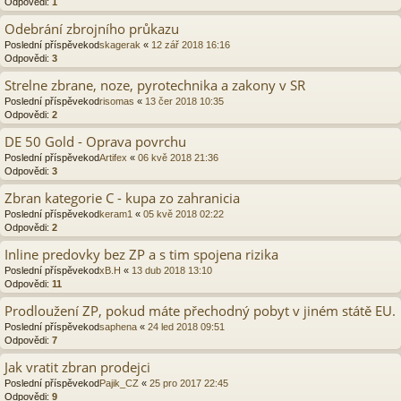
Odpovědi:
1
Odebrání zbrojního průkazu
Poslední příspěvekod
skagerak
«
12 zář 2018 16:16
Odpovědi:
3
Strelne zbrane, noze, pyrotechnika a zakony v SR
Poslední příspěvekod
risomas
«
13 čer 2018 10:35
Odpovědi:
2
DE 50 Gold - Oprava povrchu
Poslední příspěvekod
Artifex
«
06 kvě 2018 21:36
Odpovědi:
3
Zbran kategorie C - kupa zo zahranicia
Poslední příspěvekod
keram1
«
05 kvě 2018 02:22
Odpovědi:
2
Inline predovky bez ZP a s tim spojena rizika
Poslední příspěvekod
xB.H
«
13 dub 2018 13:10
Odpovědi:
11
Prodloužení ZP, pokud máte přechodný pobyt v jiném státě EU.
Poslední příspěvekod
saphena
«
24 led 2018 09:51
Odpovědi:
7
Jak vratit zbran prodejci
Poslední příspěvekod
Pajik_CZ
«
25 pro 2017 22:45
Odpovědi:
9