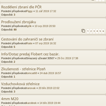
Rozdělení zbraní dle PČR
Poslední příspěvekod
Piggy
«
11 zář 2019 17:32
Odpovědi:
3
Prodloužení zbrojáku
Poslední příspěvekod
Igrlik
«
10 srp 2019 20:50
Odpovědi:
80
1
2
3
4
5
6
Cestování do zahraničí se zbraní
Poslední příspěvekod
Ratte
«
07 srp 2019 16:32
Odpovědi:
5
Info/Dotaz predaj Flobert cez bazár.
Poslední příspěvekod
Smazaný uživatel 30507
«
29 črc 2019 17:38
Odpovědi:
2
Zkušenosti - střelnice Plzeň
Poslední příspěvekod
tomcat68
«
24 dub 2019 16:57
Odpovědi:
1
Vzduchovková střelnice
Poslední příspěvekod
ranovak
«
20 bře 2019 22:02
Odpovědi:
3
4mm M20
Poslední příspěvekod
karolinek
«
14 bře 2019 19:44