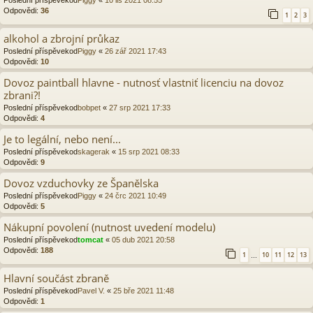
Odpovědi:
36
1
2
3
alkohol a zbrojní průkaz
Poslední příspěvekod
Piggy
«
26 zář 2021 17:43
Odpovědi:
10
Dovoz paintball hlavne - nutnosť vlastniť licenciu na dovoz
zbrani?!
Poslední příspěvekod
bobpet
«
27 srp 2021 17:33
Odpovědi:
4
Je to legální, nebo není...
Poslední příspěvekod
skagerak
«
15 srp 2021 08:33
Odpovědi:
9
Dovoz vzduchovky ze Španělska
Poslední příspěvekod
Piggy
«
24 črc 2021 10:49
Odpovědi:
5
Nákupní povolení (nutnost uvedení modelu)
Poslední příspěvekod
tomcat
«
05 dub 2021 20:58
Odpovědi:
188
1
10
11
12
13
…
Hlavní součást zbraně
Poslední příspěvekod
Pavel V.
«
25 bře 2021 11:48
Odpovědi:
1