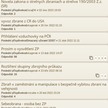
Novela zakona o strelnych zbraniach a strelive 190/2003 Z.z.
(SR)
Poslední příspěvekod
JurajDK
«
02 úno 2023 19:03
Odpovědi:
2
vyvoz zbrane z CR do USA
Poslední příspěvekod
skagerak
«
26 čer 2022 01:15
Odpovědi:
1
Přihlášení vzduchovky na PČR
Poslední příspěvekod
Smazaný uživatel 32057
«
21 dub 2022 11:11
Prosím o vysvětlení ZP
Poslední příspěvekod
skagerak
«
13 dub 2022 14:07
Odpovědi:
56
1
2
3
4
Rozšíření skupiny zbrojního průkazu
Poslední příspěvekod
skagerak
«
23 bře 2022 08:16
Odpovědi:
15
1
2
Zbraň v zaměstnání a manipulace s bezpečně vybitou zbraní na
veřejnosti
Poslední příspěvekod
cvicubis
«
20 led 2022 23:24
Odpovědi:
4
Sebeobrana - osoba bez ZP
Poslední příspěvekod
Piggy
«
10 lis 2021 08:55