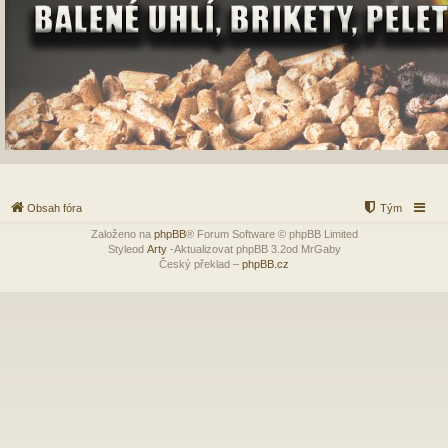
Obsah fóra
Tým
Založeno na
phpBB
® Forum Software © phpBB Limited
Styleod
Arty
-Aktualizovat phpBB 3.2od MrGaby
Český překlad –
phpBB.cz