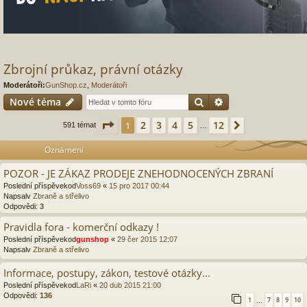
Zbrojní průkaz, právní otázky
Moderátoři:
GunShop.cz
,
Moderátoři
Hledat
Pokročilé hledání
Nové téma
Stránka
1
z
12
2
3
4
5
12
1
Další
591 témat
…
Oznámení
POZOR - JE ZÁKAZ PRODEJE ZNEHODNOCENÝCH ZBRANÍ
Poslední příspěvekod
Voss69
«
15 pro 2017 00:44
Napsalv
Zbraně a střelivo
Odpovědi:
3
Pravidla fora - komerční odkazy !
Poslední příspěvekod
gunshop
«
29 čer 2015 12:07
Napsalv
Zbraně a střelivo
Informace, postupy, zákon, testové otázky...
Poslední příspěvekod
LaRi
«
20 dub 2015 21:00
Odpovědi:
136
1
7
8
9
10
…