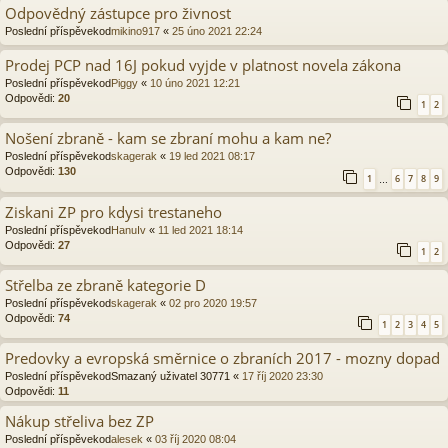
Odpovědný zástupce pro živnost
Poslední příspěvekod
mikino917
«
25 úno 2021 22:24
Prodej PCP nad 16J pokud vyjde v platnost novela zákona
Poslední příspěvekod
Piggy
«
10 úno 2021 12:21
Odpovědi:
20
1
2
Nošení zbraně - kam se zbraní mohu a kam ne?
Poslední příspěvekod
skagerak
«
19 led 2021 08:17
Odpovědi:
130
1
6
7
8
9
…
Ziskani ZP pro kdysi trestaneho
Poslední příspěvekod
HanuIv
«
11 led 2021 18:14
Odpovědi:
27
1
2
Střelba ze zbraně kategorie D
Poslední příspěvekod
skagerak
«
02 pro 2020 19:57
Odpovědi:
74
1
2
3
4
5
Predovky a evropská směrnice o zbraních 2017 - mozny dopad
Poslední příspěvekod
Smazaný uživatel 30771
«
17 říj 2020 23:30
Odpovědi:
11
Nákup střeliva bez ZP
Poslední příspěvekod
alesek
«
03 říj 2020 08:04