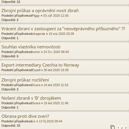
Odpovědi:
12
Zbrojní průkaz a oprávnění nosit zbraň
Poslední příspěvekod
Piggy
«
03 zář 2020 12:05
Odpovědi:
2
Vrácení zbraní v zastoupení za "nesvéprávného příbuzného" ??
Poslední příspěvekod
skagerak
«
19 srp 2020 20:28
Odpovědi:
1
Souhlas vlastníka nemovitosti
Poslední příspěvekod
sonor
«
24 črc 2020 08:40
Odpovědi:
6
Export intermediary Czechia to Norway
Poslední příspěvekod
Espeli
«
30 led 2020 16:38
Zbrojní průkaz rozšíření
Poslední příspěvekod
Svara
«
16 led 2020 11:53
Odpovědi:
2
Nošení zbraně s 'B' zbrojákem
Poslední příspěvekod
Svara
«
16 led 2020 11:48
Odpovědi:
1
Obrana proti dive zveri?
Poslední příspěvekod
j-k
«
13 říj 2019 09:44
Odpovědi:
33
1
2
3