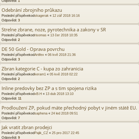
Odpovědi:
1
Odebrání zbrojního průkazu
Poslední příspěvekod
skagerak
«
12 zář 2018 16:16
Odpovědi:
3
Strelne zbrane, noze, pyrotechnika a zakony v SR
Poslední příspěvekod
risomas
«
13 čer 2018 10:35
Odpovědi:
2
DE 50 Gold - Oprava povrchu
Poslední příspěvekod
Artifex
«
06 kvě 2018 21:36
Odpovědi:
3
Zbran kategorie C - kupa zo zahranicia
Poslední příspěvekod
keram1
«
05 kvě 2018 02:22
Odpovědi:
2
Inline predovky bez ZP a s tim spojena rizika
Poslední příspěvekod
xB.H
«
13 dub 2018 13:10
Odpovědi:
11
Prodloužení ZP, pokud máte přechodný pobyt v jiném státě EU.
Poslední příspěvekod
saphena
«
24 led 2018 09:51
Odpovědi:
7
Jak vratit zbran prodejci
Poslední příspěvekod
Pajik_CZ
«
25 pro 2017 22:45
Odpovědi:
9