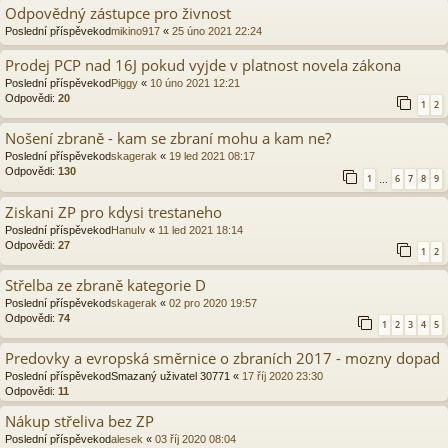
Odpovědný zástupce pro živnost
Poslední příspěvekod
mikino917
«
25 úno 2021 22:24
Prodej PCP nad 16J pokud vyjde v platnost novela zákona
Poslední příspěvekod
Piggy
«
10 úno 2021 12:21
Odpovědi:
20
1
2
Nošení zbraně - kam se zbraní mohu a kam ne?
Poslední příspěvekod
skagerak
«
19 led 2021 08:17
Odpovědi:
130
1
6
7
8
9
…
Ziskani ZP pro kdysi trestaneho
Poslední příspěvekod
HanuIv
«
11 led 2021 18:14
Odpovědi:
27
1
2
Střelba ze zbraně kategorie D
Poslední příspěvekod
skagerak
«
02 pro 2020 19:57
Odpovědi:
74
1
2
3
4
5
Predovky a evropská směrnice o zbraních 2017 - mozny dopad
Poslední příspěvekod
Smazaný uživatel 30771
«
17 říj 2020 23:30
Odpovědi:
11
Nákup střeliva bez ZP
Poslední příspěvekod
alesek
«
03 říj 2020 08:04