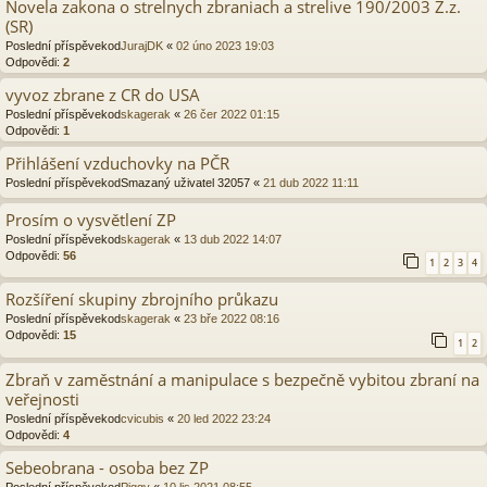
Novela zakona o strelnych zbraniach a strelive 190/2003 Z.z.
(SR)
Poslední příspěvekod
JurajDK
«
02 úno 2023 19:03
Odpovědi:
2
vyvoz zbrane z CR do USA
Poslední příspěvekod
skagerak
«
26 čer 2022 01:15
Odpovědi:
1
Přihlášení vzduchovky na PČR
Poslední příspěvekod
Smazaný uživatel 32057
«
21 dub 2022 11:11
Prosím o vysvětlení ZP
Poslední příspěvekod
skagerak
«
13 dub 2022 14:07
Odpovědi:
56
1
2
3
4
Rozšíření skupiny zbrojního průkazu
Poslední příspěvekod
skagerak
«
23 bře 2022 08:16
Odpovědi:
15
1
2
Zbraň v zaměstnání a manipulace s bezpečně vybitou zbraní na
veřejnosti
Poslední příspěvekod
cvicubis
«
20 led 2022 23:24
Odpovědi:
4
Sebeobrana - osoba bez ZP
Poslední příspěvekod
Piggy
«
10 lis 2021 08:55