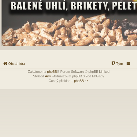
Obsah fóra
Tým
Založeno na
phpBB
® Forum Software © phpBB Limited
Styleod
Arty
-Aktualizovat phpBB 3.2od MrGaby
Český překlad –
phpBB.cz