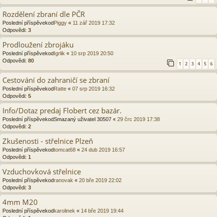
Rozdělení zbraní dle PČR
Poslední příspěvekod
Piggy
«
11 zář 2019 17:32
Odpovědi:
3
Prodloužení zbrojáku
Poslední příspěvekod
Igrlik
«
10 srp 2019 20:50
Odpovědi:
80
1
2
3
4
5
6
Cestování do zahraničí se zbraní
Poslední příspěvekod
Ratte
«
07 srp 2019 16:32
Odpovědi:
5
Info/Dotaz predaj Flobert cez bazár.
Poslední příspěvekod
Smazaný uživatel 30507
«
29 črc 2019 17:38
Odpovědi:
2
Zkušenosti - střelnice Plzeň
Poslední příspěvekod
tomcat68
«
24 dub 2019 16:57
Odpovědi:
1
Vzduchovková střelnice
Poslední příspěvekod
ranovak
«
20 bře 2019 22:02
Odpovědi:
3
4mm M20
Poslední příspěvekod
karolinek
«
14 bře 2019 19:44