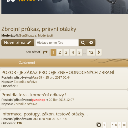
Zbrojní průkaz, právní otázky
Moderátoři:
GunShop.cz
,
Moderátoři
Hledat
Pokročilé hledání
Nové téma
Stránka
1
z
12
2
3
4
5
12
1
Další
591 témat
…
Oznámení
POZOR - JE ZÁKAZ PRODEJE ZNEHODNOCENÝCH ZBRANÍ
Poslední příspěvekod
Voss69
«
15 pro 2017 00:44
Napsalv
Zbraně a střelivo
Odpovědi:
3
Pravidla fora - komerční odkazy !
Poslední příspěvekod
gunshop
«
29 čer 2015 12:07
Napsalv
Zbraně a střelivo
Informace, postupy, zákon, testové otázky...
Poslední příspěvekod
LaRi
«
20 dub 2015 21:00
Odpovědi:
136
1
7
8
9
10
…