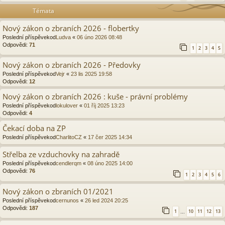
Témata
Nový zákon o zbraních 2026 - flobertky
Poslední příspěvekod
Ludva
«
06 úno 2026 08:48
Odpovědi:
71
1
2
3
4
5
Nový zákon o zbraních 2026 - Předovky
Poslední příspěvekod
Vejr
«
23 lis 2025 19:58
Odpovědi:
12
Nový zákon o zbraních 2026 : kuše - právní problémy
Poslední příspěvekod
lokulover
«
01 říj 2025 13:23
Odpovědi:
4
Čekací doba na ZP
Poslední příspěvekod
CharlitoCZ
«
17 čer 2025 14:34
Střelba ze vzduchovky na zahradě
Poslední příspěvekod
cendlerqm
«
08 úno 2025 14:00
Odpovědi:
76
1
2
3
4
5
6
Nový zákon o zbraních 01/2021
Poslední příspěvekod
cernunos
«
26 led 2024 20:25
Odpovědi:
187
1
10
11
12
13
…