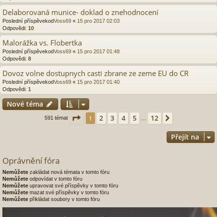
Delaborovaná munice- doklad o znehodnocení
Poslední příspěvekod
Voss69
«
15 pro 2017 02:03
Odpovědi:
10
Malorážka vs. Flobertka
Poslední příspěvekod
Voss69
«
15 pro 2017 01:48
Odpovědi:
8
Dovoz volne dostupnych casti zbrane ze zeme EU do CR
Poslední příspěvekod
Voss69
«
15 pro 2017 01:40
Odpovědi:
1
Nové téma
Stránka
1
z
12
2
3
4
5
12
1
Další
591 témat
…
Přejít na
Oprávnění fóra
Nemůžete
zakládat nová témata v tomto fóru
Nemůžete
odpovídat v tomto fóru
Nemůžete
upravovat své příspěvky v tomto fóru
Nemůžete
mazat své příspěvky v tomto fóru
Nemůžete
přikládat soubory v tomto fóru