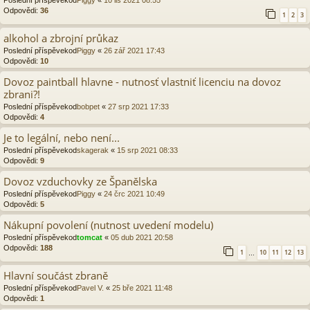
Odpovědi:
36
1
2
3
alkohol a zbrojní průkaz
Poslední příspěvekod
Piggy
«
26 zář 2021 17:43
Odpovědi:
10
Dovoz paintball hlavne - nutnosť vlastniť licenciu na dovoz
zbrani?!
Poslední příspěvekod
bobpet
«
27 srp 2021 17:33
Odpovědi:
4
Je to legální, nebo není...
Poslední příspěvekod
skagerak
«
15 srp 2021 08:33
Odpovědi:
9
Dovoz vzduchovky ze Španělska
Poslední příspěvekod
Piggy
«
24 črc 2021 10:49
Odpovědi:
5
Nákupní povolení (nutnost uvedení modelu)
Poslední příspěvekod
tomcat
«
05 dub 2021 20:58
Odpovědi:
188
1
10
11
12
13
…
Hlavní součást zbraně
Poslední příspěvekod
Pavel V.
«
25 bře 2021 11:48
Odpovědi:
1