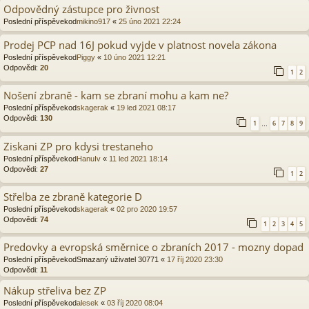
Odpovědný zástupce pro živnost
Poslední příspěvekod
mikino917
«
25 úno 2021 22:24
Prodej PCP nad 16J pokud vyjde v platnost novela zákona
Poslední příspěvekod
Piggy
«
10 úno 2021 12:21
Odpovědi:
20
1
2
Nošení zbraně - kam se zbraní mohu a kam ne?
Poslední příspěvekod
skagerak
«
19 led 2021 08:17
Odpovědi:
130
1
6
7
8
9
…
Ziskani ZP pro kdysi trestaneho
Poslední příspěvekod
HanuIv
«
11 led 2021 18:14
Odpovědi:
27
1
2
Střelba ze zbraně kategorie D
Poslední příspěvekod
skagerak
«
02 pro 2020 19:57
Odpovědi:
74
1
2
3
4
5
Predovky a evropská směrnice o zbraních 2017 - mozny dopad
Poslední příspěvekod
Smazaný uživatel 30771
«
17 říj 2020 23:30
Odpovědi:
11
Nákup střeliva bez ZP
Poslední příspěvekod
alesek
«
03 říj 2020 08:04