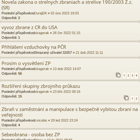
Novela zakona o strelnych zbraniach a strelive 190/2003 Z.z.
(SR)
Poslední příspěvekod
JurajDK
«
02 úno 2023 19:03
Odpovědi:
2
vyvoz zbrane z CR do USA
Poslední příspěvekod
skagerak
«
26 čer 2022 01:15
Odpovědi:
1
Přihlášení vzduchovky na PČR
Poslední příspěvekod
Smazaný uživatel 32057
«
21 dub 2022 11:11
Prosím o vysvětlení ZP
Poslední příspěvekod
skagerak
«
13 dub 2022 14:07
Odpovědi:
56
1
2
3
4
Rozšíření skupiny zbrojního průkazu
Poslední příspěvekod
skagerak
«
23 bře 2022 08:16
Odpovědi:
15
1
2
Zbraň v zaměstnání a manipulace s bezpečně vybitou zbraní na
veřejnosti
Poslední příspěvekod
cvicubis
«
20 led 2022 23:24
Odpovědi:
4
Sebeobrana - osoba bez ZP
Poslední příspěvekod
Piggy
«
10 lis 2021 08:55