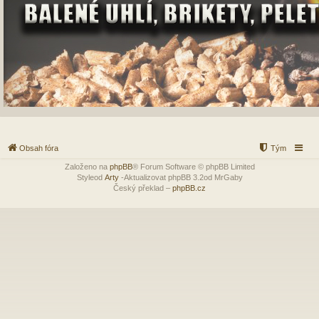
Obsah fóra
Tým
Založeno na
phpBB
® Forum Software © phpBB Limited
Styleod
Arty
-Aktualizovat phpBB 3.2od MrGaby
Český překlad –
phpBB.cz