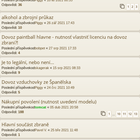
Odpovědi:
36
1
2
3
alkohol a zbrojní průkaz
Poslední příspěvekod
Piggy
«
26 zář 2021 17:43
Odpovědi:
10
Dovoz paintball hlavne - nutnosť vlastniť licenciu na dovoz
zbrani?!
Poslední příspěvekod
bobpet
«
27 srp 2021 17:33
Odpovědi:
4
Je to legální, nebo není...
Poslední příspěvekod
skagerak
«
15 srp 2021 08:33
Odpovědi:
9
Dovoz vzduchovky ze Španělska
Poslední příspěvekod
Piggy
«
24 črc 2021 10:49
Odpovědi:
5
Nákupní povolení (nutnost uvedení modelu)
Poslední příspěvekod
tomcat
«
05 dub 2021 20:58
Odpovědi:
188
1
10
11
12
13
…
Hlavní součást zbraně
Poslední příspěvekod
Pavel V.
«
25 bře 2021 11:48
Odpovědi:
1