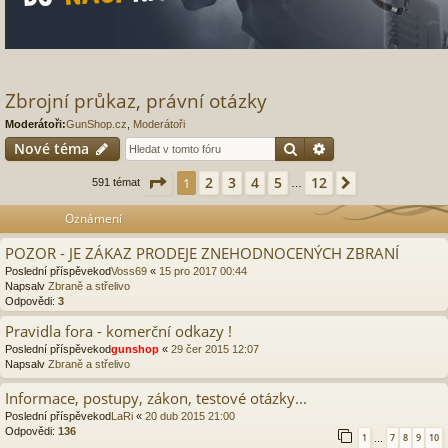
Zbrojní průkaz, právní otázky
Moderátoři:
GunShop.cz
,
Moderátoři
Hledat
Pokročilé hledání
Nové téma
Stránka
1
z
12
2
3
4
5
12
1
Další
591 témat
…
Oznámení
POZOR - JE ZÁKAZ PRODEJE ZNEHODNOCENÝCH ZBRANÍ
Poslední příspěvekod
Voss69
«
15 pro 2017 00:44
Napsalv
Zbraně a střelivo
Odpovědi:
3
Pravidla fora - komerční odkazy !
Poslední příspěvekod
gunshop
«
29 čer 2015 12:07
Napsalv
Zbraně a střelivo
Informace, postupy, zákon, testové otázky...
Poslední příspěvekod
LaRi
«
20 dub 2015 21:00
Odpovědi:
136
1
7
8
9
10
…