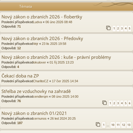
Témata
Nový zákon o zbraních 2026 - flobertky
Poslední příspěvekod
Ludva
«
06 úno 2026 08:48
Odpovědi:
71
1
2
3
4
5
Nový zákon o zbraních 2026 - Předovky
Poslední příspěvekod
Vejr
«
23 lis 2025 19:58
Odpovědi:
12
Nový zákon o zbraních 2026 : kuše - právní problémy
Poslední příspěvekod
lokulover
«
01 říj 2025 13:23
Odpovědi:
4
Čekací doba na ZP
Poslední příspěvekod
CharlitoCZ
«
17 čer 2025 14:34
Střelba ze vzduchovky na zahradě
Poslední příspěvekod
cendlerqm
«
08 úno 2025 14:00
Odpovědi:
76
1
2
3
4
5
6
Nový zákon o zbraních 01/2021
Poslední příspěvekod
cernunos
«
26 led 2024 20:25
Odpovědi:
187
1
10
11
12
13
…