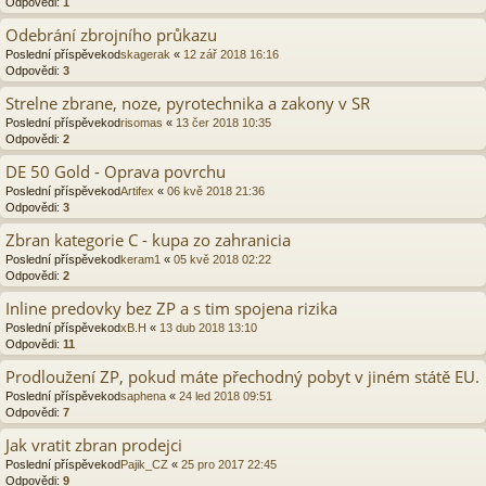
Odpovědi:
1
Odebrání zbrojního průkazu
Poslední příspěvekod
skagerak
«
12 zář 2018 16:16
Odpovědi:
3
Strelne zbrane, noze, pyrotechnika a zakony v SR
Poslední příspěvekod
risomas
«
13 čer 2018 10:35
Odpovědi:
2
DE 50 Gold - Oprava povrchu
Poslední příspěvekod
Artifex
«
06 kvě 2018 21:36
Odpovědi:
3
Zbran kategorie C - kupa zo zahranicia
Poslední příspěvekod
keram1
«
05 kvě 2018 02:22
Odpovědi:
2
Inline predovky bez ZP a s tim spojena rizika
Poslední příspěvekod
xB.H
«
13 dub 2018 13:10
Odpovědi:
11
Prodloužení ZP, pokud máte přechodný pobyt v jiném státě EU.
Poslední příspěvekod
saphena
«
24 led 2018 09:51
Odpovědi:
7
Jak vratit zbran prodejci
Poslední příspěvekod
Pajik_CZ
«
25 pro 2017 22:45
Odpovědi:
9