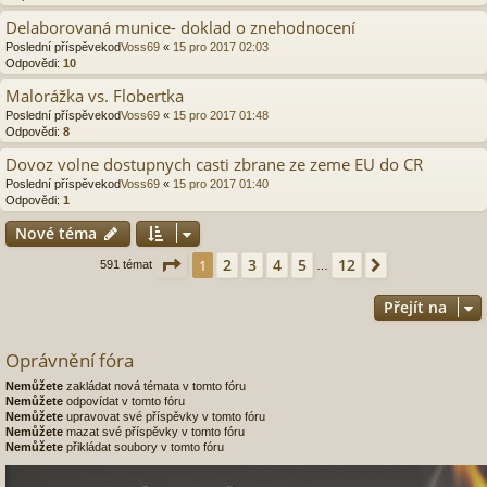
Delaborovaná munice- doklad o znehodnocení
Poslední příspěvekod
Voss69
«
15 pro 2017 02:03
Odpovědi:
10
Malorážka vs. Flobertka
Poslední příspěvekod
Voss69
«
15 pro 2017 01:48
Odpovědi:
8
Dovoz volne dostupnych casti zbrane ze zeme EU do CR
Poslední příspěvekod
Voss69
«
15 pro 2017 01:40
Odpovědi:
1
Nové téma
Stránka
1
z
12
2
3
4
5
12
1
Další
591 témat
…
Přejít na
Oprávnění fóra
Nemůžete
zakládat nová témata v tomto fóru
Nemůžete
odpovídat v tomto fóru
Nemůžete
upravovat své příspěvky v tomto fóru
Nemůžete
mazat své příspěvky v tomto fóru
Nemůžete
přikládat soubory v tomto fóru