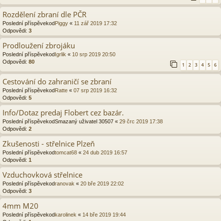
Rozdělení zbraní dle PČR
Poslední příspěvekod
Piggy
«
11 zář 2019 17:32
Odpovědi:
3
Prodloužení zbrojáku
Poslední příspěvekod
Igrlik
«
10 srp 2019 20:50
Odpovědi:
80
1
2
3
4
5
6
Cestování do zahraničí se zbraní
Poslední příspěvekod
Ratte
«
07 srp 2019 16:32
Odpovědi:
5
Info/Dotaz predaj Flobert cez bazár.
Poslední příspěvekod
Smazaný uživatel 30507
«
29 črc 2019 17:38
Odpovědi:
2
Zkušenosti - střelnice Plzeň
Poslední příspěvekod
tomcat68
«
24 dub 2019 16:57
Odpovědi:
1
Vzduchovková střelnice
Poslední příspěvekod
ranovak
«
20 bře 2019 22:02
Odpovědi:
3
4mm M20
Poslední příspěvekod
karolinek
«
14 bře 2019 19:44