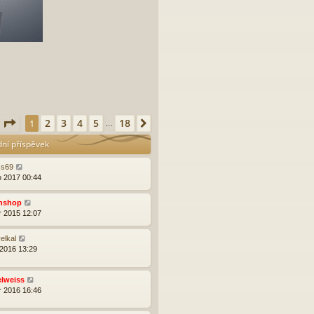
Stránka
1
z
18
2
3
4
5
18
1
Další
…
dní příspěvek
ss69
o 2017 00:44
nshop
r 2015 12:07
elkal
 2016 13:29
elweiss
r 2016 16:46