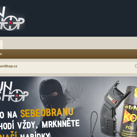
at
GunShop.cz