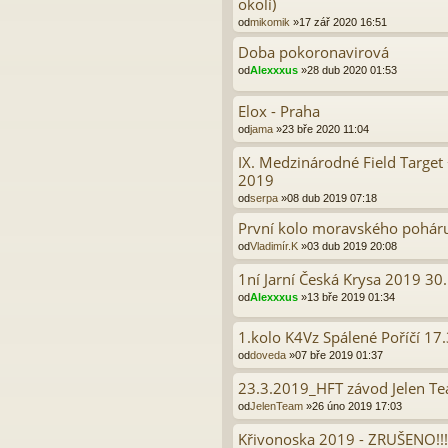
okolí)
od
mikomik
»17 zář 2020 16:51
Doba pokoronavirová
od
Alexxxus
»28 dub 2020 01:53
Elox - Praha
od
jama
»23 bře 2020 11:04
IX. Medzinárodné Field Targe
2019
od
serpa
»08 dub 2019 07:18
První kolo moravského poháru
od
Vladimír.K
»03 dub 2019 20:08
1ní Jarní Česká Krysa 2019 30
od
Alexxxus
»13 bře 2019 01:34
1.kolo K4Vz Spálené Poříčí 17.
od
doveda
»07 bře 2019 01:37
23.3.2019_HFT závod Jelen Te
od
JelenTeam
»26 úno 2019 17:03
Křivonoska 2019 - ZRUŠENO!!!