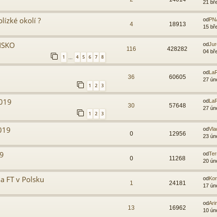
21 bř
lízké okolí ?
od
PN
4
18913
15 bř
NSKO
od
Ju
116
428282
04 bř
1
4
5
6
7
8
…
od
LaR
36
60605
27 ún
1
2
3
2019
od
LaR
30
57648
27 ún
1
2
3
2019
od
Vla
0
12956
23 ún
19
od
Ter
0
11268
20 ún
 a FT v Polsku
od
Ko
1
24181
17 ún
od
Ari
13
16962
10 ún