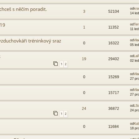
 chceš s něčím poradit.
od
kra
3
52104
14 le
019
od
Ter
1
11352
11 le
vzduchovkáři tréninkový sraz
od
Vla
0
16322
05 le
8
od
LaR
19
29402
02 le
1
2
od
Vla
0
15269
27 pr
od
Vla
0
15717
27 pr
od
LSo
24
36872
24 pr
1
2
od
Kub
0
11684
18 pr