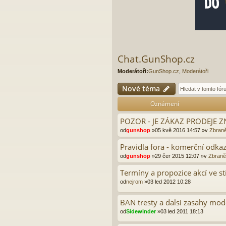
Chat.GunShop.cz
Moderátoři:
GunShop.cz
,
Moderátoři
Nové téma
Oznámení
POZOR - JE ZÁKAZ PRODEJE
od
gunshop
»05 kvě 2016 14:57 »v
Zbraně
Pravidla fora - komerční odkaz
od
gunshop
»29 čer 2015 12:07 »v
Zbraně 
Termíny a propozice akcí ve s
od
nejrom
»03 led 2012 10:28
BAN tresty a dalsi zasahy mod
od
Sidewinder
»03 led 2011 18:13