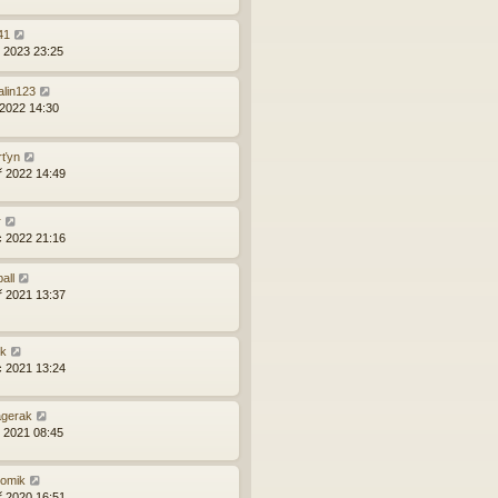
41
d 2023 23:25
alin123
 2022 14:30
rťyn
ř 2022 14:49
r
c 2022 21:16
ball
ř 2021 13:37
yk
c 2021 13:24
agerak
d 2021 08:45
komik
ř 2020 16:51