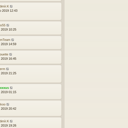
dimír.K
o 2019 12:43
ns55
d 2019 10:25
lenTeam
d 2019 14:59
houette
d 2019 16:45
lerm
d 2019 21:25
exxxus
d 2019 01:15
tkoo
d 2019 20:42
dimír.K
d 2019 19:26