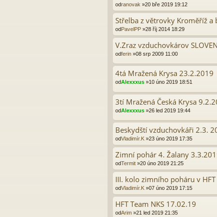
od
ranovak
»20 bře 2019 19:12
Střelba z větrovky Kroměříž a b
od
PavelPP
»28 říj 2014 18:29
V.Zraz vzduchovkárov SLOVE
od
ferin
»08 srp 2009 11:00
4tá Mražená Krysa 23.2.2019
od
Alexxxus
»10 úno 2019 18:51
3tí Mražená Česká Krysa 9.2.
od
Alexxxus
»26 led 2019 19:44
Beskydští vzduchovkáři 2.3. 
od
Vladimír.K
»23 úno 2019 17:35
Zimní pohár 4. Žalany 3.3.20
od
Termit
»20 úno 2019 21:25
III. kolo zimního poháru v HFT
od
Vladimír.K
»07 úno 2019 17:15
HFT Team NKS 17.02.19
od
Arim
»21 led 2019 21:35