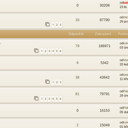
od
kal
0
30208
23 lis
od
mic
33
87790
29 pr
1
2
3
Odpovědi
Zobrazení
Posle
y
od
koi
79
186971
03 ún
1
2
3
4
5
6
od
Vs
9
5342
20 le
od
sas
38
43642
11 bř
1
2
3
od
Pat
81
79791
28 ún
1
2
3
4
5
6
od
Pol
0
16153
05 du
od
koi
2
15049
01 bř