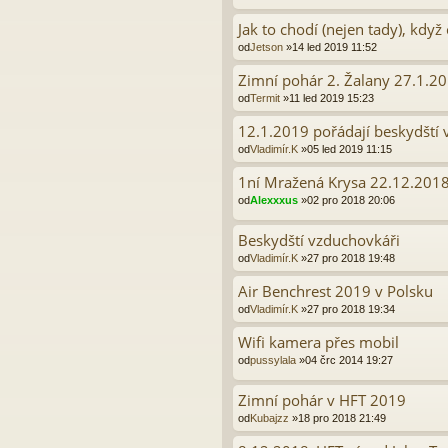
Jak to chodí (nejen tady), když
od
Jetson
»14 led 2019 11:52
Zimní pohár 2. Žalany 27.1.2
od
Termit
»11 led 2019 15:23
12.1.2019 pořádají beskydští 
od
Vladimír.K
»05 led 2019 11:15
1ní Mražená Krysa 22.12.201
od
Alexxxus
»02 pro 2018 20:06
Beskydští vzduchovkáři
od
Vladimír.K
»27 pro 2018 19:48
Air Benchrest 2019 v Polsku
od
Vladimír.K
»27 pro 2018 19:34
Wifi kamera přes mobil
od
pussylala
»04 črc 2014 19:27
Zimní pohár v HFT 2019
od
Kubajzz
»18 pro 2018 21:49