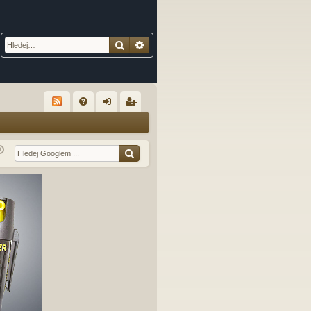
Hledat
Pokročilé hledání
R
FA
řih
eg
Q
lá
ist
sit
ro
se
va
t