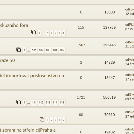
od
koi
0
15003
12 le
skuzniho fora
od
Pid
115
137769
07 lis
1
4
5
6
7
8
…
od
Ma
1567
395445
21 zá
1
101
102
103
104
105
…
 ráže 50
od
Vej
2
14829
24 čr
el importovat prislusenstvo na
od
hni
0
13447
17 zá
od
Gl
1721
556519
09 čr
1
111
112
113
114
115
…
od
sk
60
70810
27 le
1
2
3
4
5
zbraní na střelnici(Praha a
od
mi
0
19432
17 zá