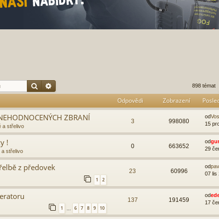
Hledat
Pokročilé hledání
898 témat
Odpovědi
Zobrazení
Posle
 ZNEHODNOCENÝCH ZBRANÍ
od
Vo
3
998080
15 pr
 a střelivo
y !
od
gu
0
663652
29 če
a střelivo
třelbě z předovek
od
pav
23
60996
07 lis
1
2
eratoru
od
ed
137
191459
17 če
1
6
7
8
9
10
…