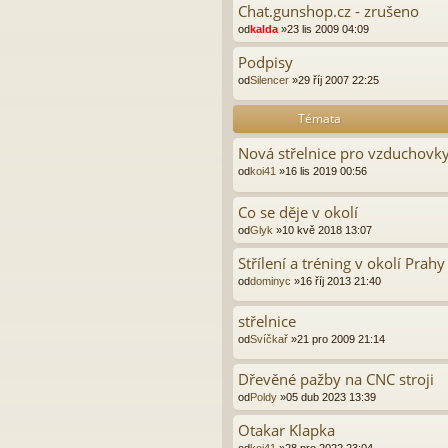
Chat.gunshop.cz - zrušeno
od
kalda
»23 lis 2009 04:09
Podpisy
od
Silencer
»29 říj 2007 22:25
Témata
Nová střelnice pro vzduchovk
od
koi41
»16 lis 2019 00:56
Co se děje v okolí
od
Glyk
»10 kvě 2018 13:07
Střílení a tréning v okolí Prahy
od
dominyc
»16 říj 2013 21:40
střelnice
od
Svíčkař
»21 pro 2009 21:14
Dřevěné pažby na CNC stroji
od
Poldy
»05 dub 2023 13:39
Otakar Klapka