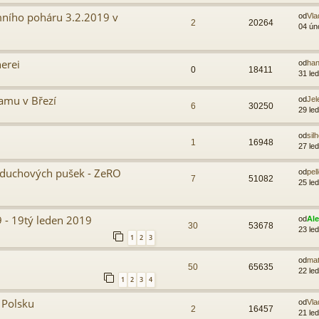
mního poháru 3.2.2019 v
od
Vla
2
20264
04 ún
erei
od
ha
0
18411
31 le
amu v Březí
od
Je
6
30250
29 le
od
sil
1
16948
27 le
vzduchových pušek - ZeRO
od
pel
7
51082
25 le
 - 19tý leden 2019
od
Al
30
53678
23 le
1
2
3
od
ma
50
65635
22 le
1
2
3
4
 Polsku
od
Vla
2
16457
21 le