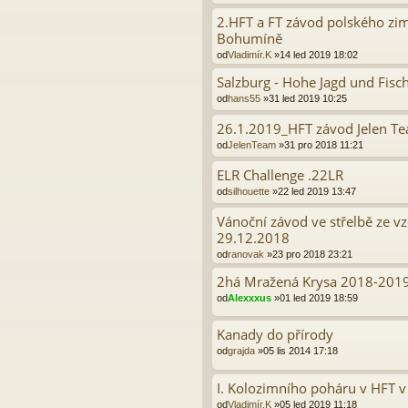
2.HFT a FT závod polského zi
Bohumíně
od
Vladimír.K
»14 led 2019 18:02
Salzburg - Hohe Jagd und Fisch
od
hans55
»31 led 2019 10:25
26.1.2019_HFT závod Jelen Te
od
JelenTeam
»31 pro 2018 11:21
ELR Challenge .22LR
od
silhouette
»22 led 2019 13:47
Vánoční závod ve střelbě ze 
29.12.2018
od
ranovak
»23 pro 2018 23:21
2há Mražená Krysa 2018-2019
od
Alexxxus
»01 led 2019 18:59
Kanady do přírody
od
grajda
»05 lis 2014 17:18
I. Kolozimního poháru v HFT v
od
Vladimír.K
»05 led 2019 11:18