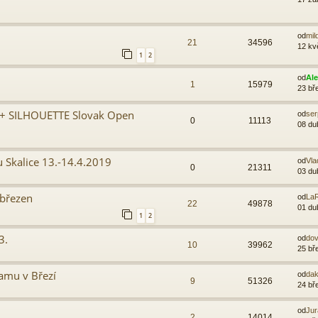
od
mil
21
34596
12 kv
1
2
od
Al
1
15979
23 bř
t + SILHOUETTE Slovak Open
od
ser
0
11113
08 du
 Skalice 13.-14.4.2019
od
Vla
0
21311
03 du
.březen
od
LaR
22
49878
01 du
1
2
3.
od
do
10
39962
25 bř
amu v Březí
od
dak
9
51326
24 bř
od
Jur
2
14014