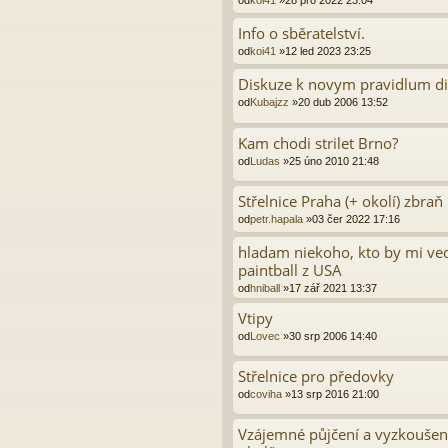
od
koi41
»28 pro 2022 23:04
Info o sběratelství.
od
koi41
»12 led 2023 23:25
Diskuze k novym pravidlum di
od
Kubajzz
»20 dub 2006 13:52
Kam chodi strilet Brno?
od
Ludas
»25 úno 2010 21:48
Střelnice Praha (+ okolí) zbraň
od
petr.hapala
»03 čer 2022 17:16
hladam niekoho, kto by mi ved
paintball z USA
od
hniball
»17 zář 2021 13:37
Vtipy
od
Lovec
»30 srp 2006 14:40
Střelnice pro předovky
od
coviha
»13 srp 2016 21:00
Vzájemné půjčení a vyzkoušení 