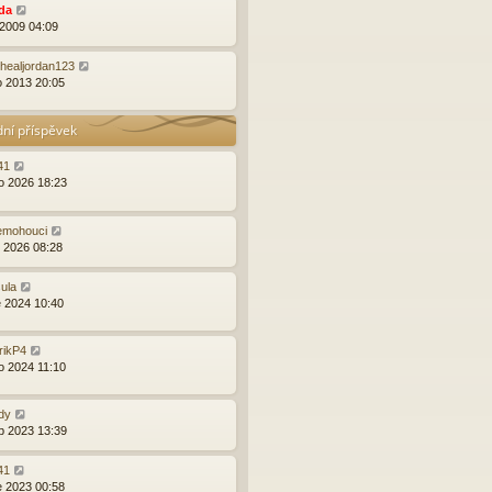
da
 2009 04:09
healjordan123
o 2013 20:05
dní příspěvek
41
o 2026 18:23
emohouci
d 2026 08:28
ula
e 2024 10:40
rikP4
o 2024 11:10
dy
b 2023 13:39
41
e 2023 00:58