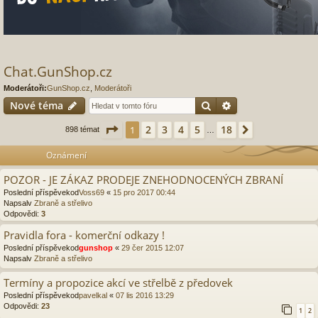
Chat.GunShop.cz
Moderátoři:
GunShop.cz
,
Moderátoři
Hledat
Pokročilé hledání
Nové téma
Stránka
1
z
18
2
3
4
5
18
1
Další
898 témat
…
Oznámení
POZOR - JE ZÁKAZ PRODEJE ZNEHODNOCENÝCH ZBRANÍ
Poslední příspěvekod
Voss69
«
15 pro 2017 00:44
Napsalv
Zbraně a střelivo
Odpovědi:
3
Pravidla fora - komerční odkazy !
Poslední příspěvekod
gunshop
«
29 čer 2015 12:07
Napsalv
Zbraně a střelivo
Termíny a propozice akcí ve střelbě z předovek
Poslední příspěvekod
pavelkal
«
07 lis 2016 13:29
Odpovědi:
23
1
2