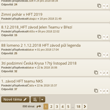
Poslední příspěvekod
LSoft
«
24 pro 2018 08:34
Odpovědi:
24
1
2
Zimní pohár v HFT 2019
Poslední příspěvekod
Kubajzz
«
18 pro 2018 21:49
8.12.2018_HFT závod Jelen Teamu v Březí
Poslední příspěvekod
Kriššo
«
09 pro 2018 22:02
Odpovědi:
15
1
2
88 lomeno 2 1.12.2018 HFT závod půl legenda
Poslední příspěvekod
dakar
«
01 pro 2018 17:04
Odpovědi:
25
1
2
3tí podzimní Česká Krysa 17tý listopad 2018
Poslední příspěvekod
dakar
«
22 lis 2018 16:06
Odpovědi:
32
1
2
3
1. závod HFT teamu NKS
Poslední příspěvekod
Čáďa
«
22 lis 2018 15:37
Odpovědi:
37
1
2
3
Nové téma
Stránka
1
z
18
2
3
4
5
18
1
Další
898 témat
…