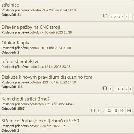
střelnice
Poslední příspěvekod
PatrikP4
«
28 úno 2024 11:10
Odpovědi:
81
1
2
3
4
5
6
Dřevěné pažby na CNC stroji
Poslední příspěvekod
Poldy
«
05 dub 2023 13:39
Otakar Klapka
Poslední příspěvekod
koi41
«
01 bře 2023 00:58
Odpovědi:
2
Info o sběratelství.
Poslední příspěvekod
koi41
«
12 led 2023 23:25
Diskuze k novym pravidlum diskuzniho fora
Poslední příspěvekod
Pidalin123
«
07 lis 2022 14:30
Odpovědi:
115
1
5
6
7
8
…
Kam chodi strilet Brno?
Poslední příspěvekod
Marťyn
«
21 zář 2022 14:49
Odpovědi:
1567
1
102
103
104
105
…
Střelnice Praha (+ okolí) zbraň ráže 50
Poslední příspěvekod
Vejr
«
24 črc 2022 21:16
Odpovědi:
2