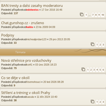
BAN tresty a dalsi zasahy moderatoru
Poslední příspěvekod
edelweiss
«
17 čer 2016 16:46
Odpovědi:
137
1
7
8
9
10
…
Chat.gunshop.cz - zrušeno
Poslední příspěvekod
kalda
«
23 lis 2009 04:09
Podpisy
Poslední příspěvekod
michealjordan123
«
29 pro 2013 20:05
Odpovědi:
33
1
2
3
Témata
Nová střelnice pro vzduchovky
Poslední příspěvekod
koi41
«
03 úno 2026 18:23
Odpovědi:
79
1
2
3
4
5
6
Co se děje v okolí
Poslední příspěvekod
Vsemohouci
«
20 led 2026 08:28
Odpovědi:
9
Střílení a tréning v okolí Prahy
Poslední příspěvekod
sasula
«
11 bře 2024 10:40
Odpovědi:
38
1
2
3