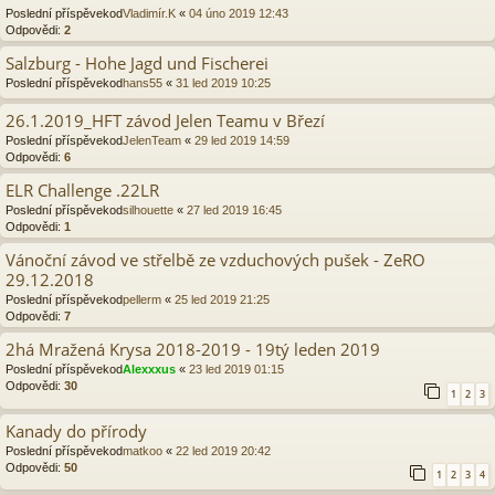
Poslední příspěvekod
Vladimír.K
«
04 úno 2019 12:43
Odpovědi:
2
Salzburg - Hohe Jagd und Fischerei
Poslední příspěvekod
hans55
«
31 led 2019 10:25
26.1.2019_HFT závod Jelen Teamu v Březí
Poslední příspěvekod
JelenTeam
«
29 led 2019 14:59
Odpovědi:
6
ELR Challenge .22LR
Poslední příspěvekod
silhouette
«
27 led 2019 16:45
Odpovědi:
1
Vánoční závod ve střelbě ze vzduchových pušek - ZeRO
29.12.2018
Poslední příspěvekod
pellerm
«
25 led 2019 21:25
Odpovědi:
7
2há Mražená Krysa 2018-2019 - 19tý leden 2019
Poslední příspěvekod
Alexxxus
«
23 led 2019 01:15
Odpovědi:
30
1
2
3
Kanady do přírody
Poslední příspěvekod
matkoo
«
22 led 2019 20:42
Odpovědi:
50
1
2
3
4