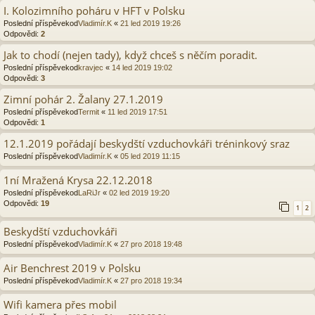
I. Kolozimního poháru v HFT v Polsku
Poslední příspěvekod
Vladimír.K
«
21 led 2019 19:26
Odpovědi:
2
Jak to chodí (nejen tady), když chceš s něčím poradit.
Poslední příspěvekod
kravjec
«
14 led 2019 19:02
Odpovědi:
3
Zimní pohár 2. Žalany 27.1.2019
Poslední příspěvekod
Termit
«
11 led 2019 17:51
Odpovědi:
1
12.1.2019 pořádají beskydští vzduchovkáři tréninkový sraz
Poslední příspěvekod
Vladimír.K
«
05 led 2019 11:15
1ní Mražená Krysa 22.12.2018
Poslední příspěvekod
LaRiJr
«
02 led 2019 19:20
Odpovědi:
19
1
2
Beskydští vzduchovkáři
Poslední příspěvekod
Vladimír.K
«
27 pro 2018 19:48
Air Benchrest 2019 v Polsku
Poslední příspěvekod
Vladimír.K
«
27 pro 2018 19:34
Wifi kamera přes mobil