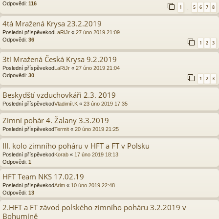
Odpovědi:
116
1
5
6
7
8
…
4tá Mražená Krysa 23.2.2019
Poslední příspěvekod
LaRiJr
«
27 úno 2019 21:09
Odpovědi:
36
1
2
3
3tí Mražená Česká Krysa 9.2.2019
Poslední příspěvekod
LaRiJr
«
27 úno 2019 21:04
Odpovědi:
30
1
2
3
Beskydští vzduchovkáři 2.3. 2019
Poslední příspěvekod
Vladimír.K
«
23 úno 2019 17:35
Zimní pohár 4. Žalany 3.3.2019
Poslední příspěvekod
Termit
«
20 úno 2019 21:25
III. kolo zimního poháru v HFT a FT v Polsku
Poslední příspěvekod
Korab
«
17 úno 2019 18:13
Odpovědi:
1
HFT Team NKS 17.02.19
Poslední příspěvekod
Arim
«
10 úno 2019 22:48
Odpovědi:
13
2.HFT a FT závod polského zimního poháru 3.2.2019 v
Bohumíně