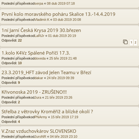
Poslední příspěvekod
serpa
«
08 dub 2019 07:18
První kolo moravského poháru Skalice 13.-14.4.2019
Poslední příspěvekod
Vladimír.K
«
03 dub 2019 20:08
1ní Jarní Česká Krysa 2019 30.březen
Poslední příspěvekod
LaRiJr
«
01 dub 2019 20:19
Odpovědi:
22
1
2
1.kolo K4Vz Spálené Poříčí 17.3.
Poslední příspěvekod
doveda
«
25 bře 2019 21:48
Odpovědi:
10
23.3.2019_HFT závod Jelen Teamu v Březí
Poslední příspěvekod
dakar
«
24 bře 2019 09:39
Odpovědi:
9
Křivonoska 2019 - ZRUŠENO!!!
Poslední příspěvekod
Jura
«
21 bře 2019 23:26
Odpovědi:
2
Střelba z větrovky Kroměříž a blízké okolí ?
Poslední příspěvekod
PNArmy
«
15 bře 2019 17:19
Odpovědi:
4
V.Zraz vzduchovkárov SLOVENSKO
Poslední příspěvekod
JuroNR
«
04 bře 2019 23:10