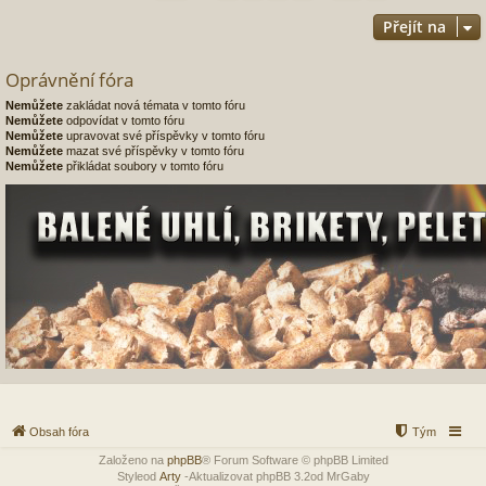
Přejít na
Oprávnění fóra
Nemůžete
zakládat nová témata v tomto fóru
Nemůžete
odpovídat v tomto fóru
Nemůžete
upravovat své příspěvky v tomto fóru
Nemůžete
mazat své příspěvky v tomto fóru
Nemůžete
přikládat soubory v tomto fóru
Obsah fóra
Tým
Založeno na
phpBB
® Forum Software © phpBB Limited
Styleod
Arty
-Aktualizovat phpBB 3.2od MrGaby