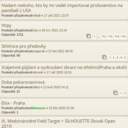
hladam niekoho, kto by mi vedel importovat prislusenstvo na
paintball z USA
Poslední příspěvekod
hniball
«
17 zář 2021 13:37
Vtipy
Poslední příspěvekod
Glyk
«
09 črc 2021 13:24
Odpovědi:
1721
1
112
113
114
115
…
Střelnice pro předovky
Poslední příspěvekod
skagerak
«
27 led 2021 08:45
Odpovědi:
60
1
2
3
4
5
Vzájemné půjčení a vyzkoušení zbraní na střelnici(Praha a okolí)
Poslední příspěvekod
mikomik
«
17 zář 2020 16:51
Doba pokoronavirová
Poslední příspěvekod
mildot
«
12 kvě 2020 14:11
Odpovědi:
21
1
2
Elox - Praha
Poslední příspěvekod
Alexxxus
«
23 bře 2020 12:30
Odpovědi:
1
IX. Medzinárodné Field Target + SILHOUETTE Slovak Open
2019