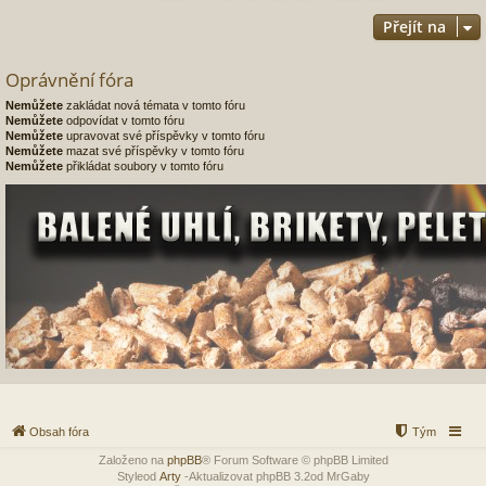
Přejít na
Oprávnění fóra
Nemůžete
zakládat nová témata v tomto fóru
Nemůžete
odpovídat v tomto fóru
Nemůžete
upravovat své příspěvky v tomto fóru
Nemůžete
mazat své příspěvky v tomto fóru
Nemůžete
přikládat soubory v tomto fóru
Obsah fóra
Tým
Založeno na
phpBB
® Forum Software © phpBB Limited
Styleod
Arty
-Aktualizovat phpBB 3.2od MrGaby