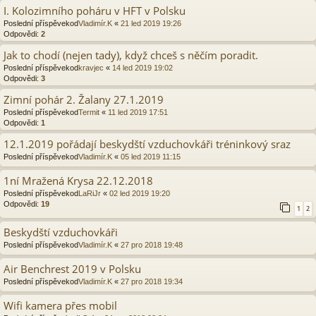
I. Kolozimního poháru v HFT v Polsku
Poslední příspěvekod
Vladimír.K
«
21 led 2019 19:26
Odpovědi:
2
Jak to chodí (nejen tady), když chceš s něčím poradit.
Poslední příspěvekod
kravjec
«
14 led 2019 19:02
Odpovědi:
3
Zimní pohár 2. Žalany 27.1.2019
Poslední příspěvekod
Termit
«
11 led 2019 17:51
Odpovědi:
1
12.1.2019 pořádají beskydští vzduchovkáři tréninkový sraz
Poslední příspěvekod
Vladimír.K
«
05 led 2019 11:15
1ní Mražená Krysa 22.12.2018
Poslední příspěvekod
LaRiJr
«
02 led 2019 19:20
Odpovědi:
19
1
2
Beskydští vzduchovkáři
Poslední příspěvekod
Vladimír.K
«
27 pro 2018 19:48
Air Benchrest 2019 v Polsku
Poslední příspěvekod
Vladimír.K
«
27 pro 2018 19:34
Wifi kamera přes mobil