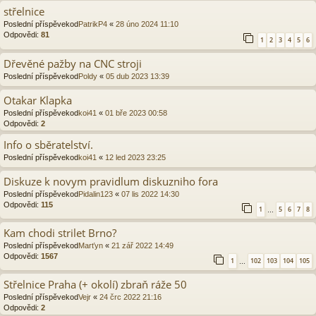
střelnice
Poslední příspěvekod
PatrikP4
«
28 úno 2024 11:10
Odpovědi:
81
1
2
3
4
5
6
Dřevěné pažby na CNC stroji
Poslední příspěvekod
Poldy
«
05 dub 2023 13:39
Otakar Klapka
Poslední příspěvekod
koi41
«
01 bře 2023 00:58
Odpovědi:
2
Info o sběratelství.
Poslední příspěvekod
koi41
«
12 led 2023 23:25
Diskuze k novym pravidlum diskuzniho fora
Poslední příspěvekod
Pidalin123
«
07 lis 2022 14:30
Odpovědi:
115
1
5
6
7
8
…
Kam chodi strilet Brno?
Poslední příspěvekod
Marťyn
«
21 zář 2022 14:49
Odpovědi:
1567
1
102
103
104
105
…
Střelnice Praha (+ okolí) zbraň ráže 50
Poslední příspěvekod
Vejr
«
24 črc 2022 21:16
Odpovědi:
2