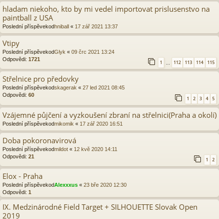
hladam niekoho, kto by mi vedel importovat prislusenstvo na
paintball z USA
Poslední příspěvekod
hniball
«
17 zář 2021 13:37
Vtipy
Poslední příspěvekod
Glyk
«
09 črc 2021 13:24
Odpovědi:
1721
1
112
113
114
115
…
Střelnice pro předovky
Poslední příspěvekod
skagerak
«
27 led 2021 08:45
Odpovědi:
60
1
2
3
4
5
Vzájemné půjčení a vyzkoušení zbraní na střelnici(Praha a okolí)
Poslední příspěvekod
mikomik
«
17 zář 2020 16:51
Doba pokoronavirová
Poslední příspěvekod
mildot
«
12 kvě 2020 14:11
Odpovědi:
21
1
2
Elox - Praha
Poslední příspěvekod
Alexxxus
«
23 bře 2020 12:30
Odpovědi:
1
IX. Medzinárodné Field Target + SILHOUETTE Slovak Open
2019