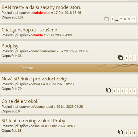
BAN tresty a dalsi zasahy moderatoru
Poslední příspěvekod
edelweiss
«
17 čer 2016 16:46
Odpovědi:
137
1
7
8
9
10
…
Chat.gunshop.cz - zrušeno
Poslední příspěvekod
kalda
«
23 lis 2009 04:09
Podpisy
Poslední příspěvekod
michealjordan123
«
29 pro 2013 20:05
Odpovědi:
33
1
2
3
Témata
Nová střelnice pro vzduchovky
Poslední příspěvekod
koi41
«
03 úno 2026 18:23
Odpovědi:
79
1
2
3
4
5
6
Co se děje v okolí
Poslední příspěvekod
Vsemohouci
«
20 led 2026 08:28
Odpovědi:
9
Střílení a tréning v okolí Prahy
Poslední příspěvekod
sasula
«
11 bře 2024 10:40
Odpovědi:
38
1
2
3