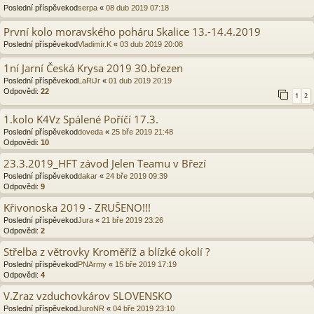
Poslední příspěvekod
serpa
«
08 dub 2019 07:18
První kolo moravského poháru Skalice 13.-14.4.2019
Poslední příspěvekod
Vladimír.K
«
03 dub 2019 20:08
1ní Jarní Česká Krysa 2019 30.březen
Poslední příspěvekod
LaRiJr
«
01 dub 2019 20:19
Odpovědi:
22
1
2
1.kolo K4Vz Spálené Poříčí 17.3.
Poslední příspěvekod
doveda
«
25 bře 2019 21:48
Odpovědi:
10
23.3.2019_HFT závod Jelen Teamu v Březí
Poslední příspěvekod
dakar
«
24 bře 2019 09:39
Odpovědi:
9
Křivonoska 2019 - ZRUŠENO!!!
Poslední příspěvekod
Jura
«
21 bře 2019 23:26
Odpovědi:
2
Střelba z větrovky Kroměříž a blízké okolí ?
Poslední příspěvekod
PNArmy
«
15 bře 2019 17:19
Odpovědi:
4
V.Zraz vzduchovkárov SLOVENSKO
Poslední příspěvekod
JuroNR
«
04 bře 2019 23:10