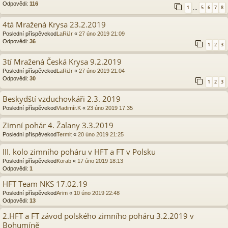
Odpovědi:
116
1
5
6
7
8
…
4tá Mražená Krysa 23.2.2019
Poslední příspěvekod
LaRiJr
«
27 úno 2019 21:09
Odpovědi:
36
1
2
3
3tí Mražená Česká Krysa 9.2.2019
Poslední příspěvekod
LaRiJr
«
27 úno 2019 21:04
Odpovědi:
30
1
2
3
Beskydští vzduchovkáři 2.3. 2019
Poslední příspěvekod
Vladimír.K
«
23 úno 2019 17:35
Zimní pohár 4. Žalany 3.3.2019
Poslední příspěvekod
Termit
«
20 úno 2019 21:25
III. kolo zimního poháru v HFT a FT v Polsku
Poslední příspěvekod
Korab
«
17 úno 2019 18:13
Odpovědi:
1
HFT Team NKS 17.02.19
Poslední příspěvekod
Arim
«
10 úno 2019 22:48
Odpovědi:
13
2.HFT a FT závod polského zimního poháru 3.2.2019 v
Bohumíně