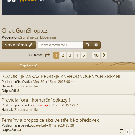
Chat.GunShop.cz
Moderátoři:
GunShop.cz
,
Moderátoři
Hledat
Pokročilé hledání
Nové téma
Stránka
1
z
18
2
3
4
5
18
1
Další
898 témat
…
Oznámení
POZOR - JE ZÁKAZ PRODEJE ZNEHODNOCENÝCH ZBRANÍ
Poslední příspěvekod
Voss69
«
15 pro 2017 00:44
Napsalv
Zbraně a střelivo
Odpovědi:
3
Pravidla fora - komerční odkazy !
Poslední příspěvekod
gunshop
«
29 čer 2015 12:07
Napsalv
Zbraně a střelivo
Termíny a propozice akcí ve střelbě z předovek
Poslední příspěvekod
pavelkal
«
07 lis 2016 13:29
Odpovědi:
23
1
2