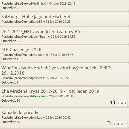
Poslední příspěvekod
Vladimír.K
«
04 úno 2019 12:43
Odpovědi:
2
Salzburg - Hohe Jagd und Fischerei
Poslední příspěvekod
hans55
«
31 led 2019 10:25
26.1.2019_HFT závod Jelen Teamu v Březí
Poslední příspěvekod
JelenTeam
«
29 led 2019 14:59
Odpovědi:
6
ELR Challenge .22LR
Poslední příspěvekod
silhouette
«
27 led 2019 16:45
Odpovědi:
1
Vánoční závod ve střelbě ze vzduchových pušek - ZeRO
29.12.2018
Poslední příspěvekod
pellerm
«
25 led 2019 21:25
Odpovědi:
7
2há Mražená Krysa 2018-2019 - 19tý leden 2019
Poslední příspěvekod
Alexxxus
«
23 led 2019 01:15
Odpovědi:
30
1
2
3
Kanady do přírody
Poslední příspěvekod
matkoo
«
22 led 2019 20:42
Odpovědi:
50
1
2
3
4