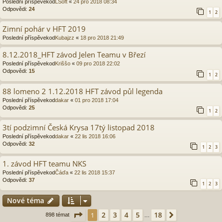
Poslední příspěvekod
LSoft
«
24 pro 2018 08:34
Odpovědi:
24
1
2
Zimní pohár v HFT 2019
Poslední příspěvekod
Kubajzz
«
18 pro 2018 21:49
8.12.2018_HFT závod Jelen Teamu v Březí
Poslední příspěvekod
Kriššo
«
09 pro 2018 22:02
Odpovědi:
15
1
2
88 lomeno 2 1.12.2018 HFT závod půl legenda
Poslední příspěvekod
dakar
«
01 pro 2018 17:04
Odpovědi:
25
1
2
3tí podzimní Česká Krysa 17tý listopad 2018
Poslední příspěvekod
dakar
«
22 lis 2018 16:06
Odpovědi:
32
1
2
3
1. závod HFT teamu NKS
Poslední příspěvekod
Čáďa
«
22 lis 2018 15:37
Odpovědi:
37
1
2
3
Nové téma
Stránka
1
z
18
2
3
4
5
18
1
Další
898 témat
…