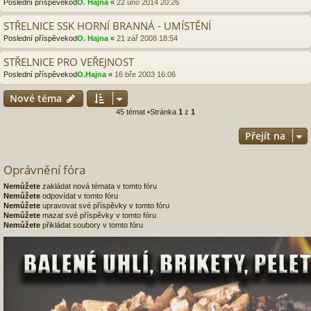
Poslední příspěvekod
O. Hajna
«
22 úno 2014 20:26
STŘELNICE SSK HORNÍ BRANNÁ - UMÍSTĚNÍ
Poslední příspěvekod
O. Hajna
«
21 zář 2008 18:54
STŘELNICE PRO VEŘEJNOST
Poslední příspěvekod
O.Hajna
«
16 bře 2003 16:06
Nové téma
45 témat •Stránka
1
z
1
Přejít na
Oprávnění fóra
Nemůžete
zakládat nová témata v tomto fóru
Nemůžete
odpovídat v tomto fóru
Nemůžete
upravovat své příspěvky v tomto fóru
Nemůžete
mazat své příspěvky v tomto fóru
Nemůžete
přikládat soubory v tomto fóru