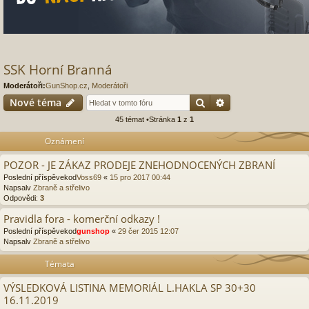
SSK Horní Branná
Moderátoři:
GunShop.cz
,
Moderátoři
Hledat
Pokročilé hledání
Nové téma
45 témat •Stránka
1
z
1
Oznámení
POZOR - JE ZÁKAZ PRODEJE ZNEHODNOCENÝCH ZBRANÍ
Poslední příspěvekod
Voss69
«
15 pro 2017 00:44
Napsalv
Zbraně a střelivo
Odpovědi:
3
Pravidla fora - komerční odkazy !
Poslední příspěvekod
gunshop
«
29 čer 2015 12:07
Napsalv
Zbraně a střelivo
Témata
VÝSLEDKOVÁ LISTINA MEMORIÁL L.HAKLA SP 30+30
16.11.2019