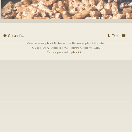
Obsah fóra
Tým
Založeno na
phpBB
® Forum Software © phpBB Limited
Styleod
Arty
-Aktualizovat phpBB 3.2od MrGaby
Český překlad –
phpBB.cz