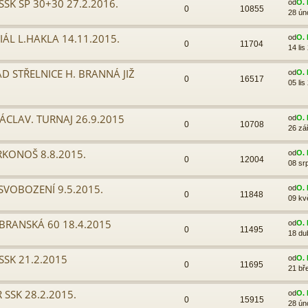
SK SP 30+30 27.2.2016.
od
O. 
0
10855
28 ún
ÁL L.HAKLA 14.11.2015.
od
O. 
0
11704
14 lis
D STŘELNICE H. BRANNÁ JIŽ
od
O. 
0
16517
05 lis
ÁCLAV. TURNAJ 26.9.2015
od
O. 
0
10708
26 zá
RKONOŠ 8.8.2015.
od
O. 
0
12004
08 sr
SVOBOZENÍ 9.5.2015.
od
O. 
0
11848
09 kv
BRANSKÁ 60 18.4.2015
od
O. 
0
11495
18 du
SSK 21.2.2015
od
O. 
0
11695
21 bř
 SSK 28.2.2015.
od
O. 
0
15915
28 ún