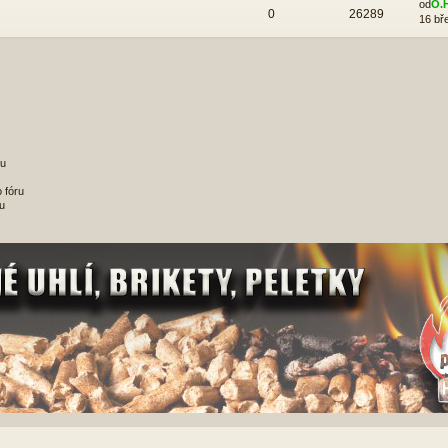
od
O.
0
26289
16 bř
ru
 fóru
u