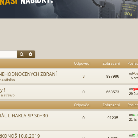
Hledat
Pokročilé hledání
Odpovědi
Zobrazení
Posle
 ZNEHODNOCENÝCH ZBRANÍ
od
Vo
3
997986
15 pr
 a střelivo
y !
od
gu
0
663573
29 če
a střelivo
Odpovědi
Zobrazení
Posle
ÁL L.HAKLA SP 30+30
od
O. 
0
91235
21 lis
RKONOŠ 10.8.2019
od
O. 