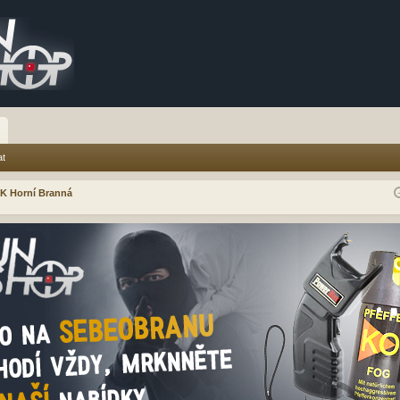
at
K Horní Branná