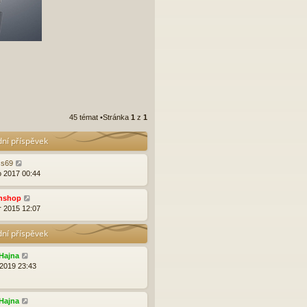
45 témat •Stránka
1
z
1
dní příspěvek
ss69
o 2017 00:44
nshop
r 2015 12:07
dní příspěvek
Hajna
 2019 23:43
Hajna