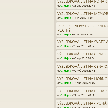
VÝSLEDKOVÁ LISTINA POHÁR S
od
O. Hajna
»28 úno 2016 20:43
VÝSLEDKOVÁ LISTINA MEMORI
od
O. Hajna
»14 lis 2015 21:03
POZOR !!! NOVÝ PROVOZNÍ ŘÁ
PLATNÝ.
od
O. Hajna
»05 lis 2015 13:03
VÝSLEDKOVÁ LISTINA SVATOV
od
O. Hajna
»26 zář 2015 20:34
VÝSLEDKOVÁ LISTINA CENA K
od
O. Hajna
»08 srp 2015 18:54
VÝSLEDKOVÁ LISTINA CENA O
od
O. Hajna
»09 kvě 2015 21:42
VÝSLEDKOVÁ LISTINA HORNO
od
O. Hajna
»18 dub 2015 21:06
VÝSLEDKOVÁ LISTINA POHÁR 
od
O. Hajna
»21 bře 2015 20:56
VÝSLEDKOVÁ LISTINA - POHÁR
od
O. Hajna
»28 úno 2015 20:42