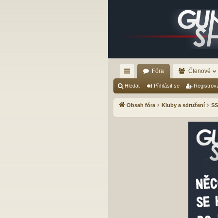
Fóra
Členové
yc
Hledat
Přihlásit se
Registrov
hl
Obsah fóra
Kluby a sdružení
SS
é
od
ka
zy