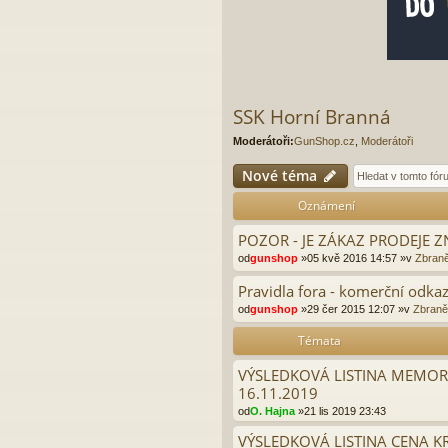
SSK Horní Branná
Moderátoři:
GunShop.cz
,
Moderátoři
Nové téma
Oznámení
POZOR - JE ZÁKAZ PRODEJE
od
gunshop
»05 kvě 2016 14:57 »v
Zbraně
Pravidla fora - komerční odkaz
od
gunshop
»29 čer 2015 12:07 »v
Zbraně 
Témata
VÝSLEDKOVÁ LISTINA MEMORI
16.11.2019
od
O. Hajna
»21 lis 2019 23:43
VÝSLEDKOVÁ LISTINA CENA K