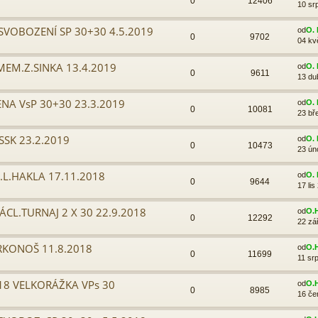
0
12406
10 sr
SVOBOZENÍ SP 30+30 4.5.2019
od
O. 
0
9702
04 kv
MEM.Z.SINKA 13.4.2019
od
O. 
0
9611
13 du
ENA VsP 30+30 23.3.2019
od
O. 
0
10081
23 bř
SSK 23.2.2019
od
O. 
0
10473
23 ún
L.HAKLA 17.11.2018
od
O. 
0
9644
17 lis
CL.TURNAJ 2 X 30 22.9.2018
od
O.
0
12292
22 zá
RKONOŠ 11.8.2018
od
O.
0
11699
11 sr
018 VELKORÁŽKA VPs 30
od
O.
0
8985
16 če