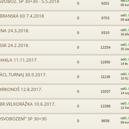
VOBOZ. SP 30+30 - 5.5.2018
od
O.
0
9201
05 kv
BRANSKÁ 60 7.4.2018
od
O. 
0
9753
09 du
ENA 24.3.2018.
od
O. 
0
9310
26 bř
SK 24.2.2018.
od
O. 
0
12254
25 ún
HAKLA 11.11.2017.
od
O. 
0
11956
14 lis
ÁCL.TURNAJ 30.9.2017.
od
O. 
0
11136
10 říj
KRKONOŠ 12.8.2017.
od
O. 
0
10207
14 sr
R.VELKORÁŽKA 10.6.2017.
od
O. 
0
12286
12 če
OSVOBOZENÍ" SP 30+30
od
O. 
0
9658
09 kv