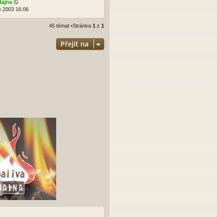
Hajna
e 2003 16:06
45 témat •Stránka
1
z
1
Přejít na