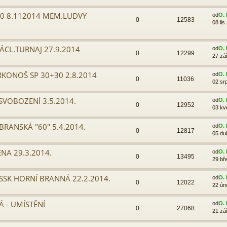
30 8.112014 MEM.LUDVY
od
O. 
0
12583
08 lis
ÁCL.TURNAJ 27.9.2014
od
O. 
0
12299
27 zá
RKONOŠ SP 30+30 2.8.2014
od
O. 
0
11036
02 sr
SVOBOZENÍ 3.5.2014.
od
O. 
0
12952
03 kv
RANSKÁ "60" 5.4.2014.
od
O. 
0
12817
05 du
ENA 29.3.2014.
od
O. 
0
13495
29 bř
SSK HORNÍ BRANNÁ 22.2.2014.
od
O. 
0
12022
22 ún
Á - UMÍSTĚNÍ
od
O. 
0
27068
21 zá