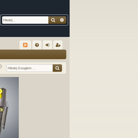
Hledat
Pokročilé hledání
R
FA
řih
eg
Q
lá
ist
sit
ro
se
va
t