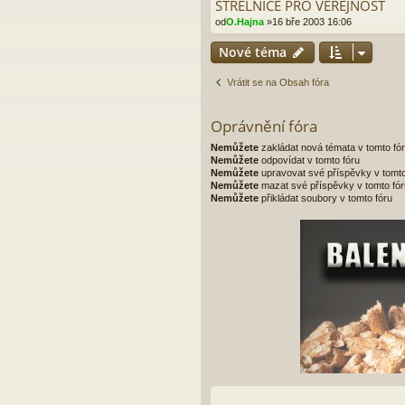
STŘELNICE PRO VEŘEJNOST
od
O.Hajna
»16 bře 2003 16:06
Nové téma
Vrátit se na Obsah fóra
Oprávnění fóra
Nemůžete
zakládat nová témata v tomto fó
Nemůžete
odpovídat v tomto fóru
Nemůžete
upravovat své příspěvky v tomto
Nemůžete
mazat své příspěvky v tomto fór
Nemůžete
přikládat soubory v tomto fóru