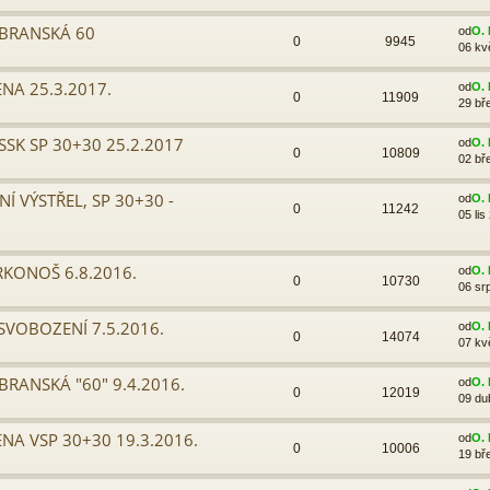
BRANSKÁ 60
od
O. 
0
9945
06 kv
ENA 25.3.2017.
od
O. 
0
11909
29 bř
SK SP 30+30 25.2.2017
od
O. 
0
10809
02 bř
Í VÝSTŘEL, SP 30+30 -
od
O. 
0
11242
05 lis
RKONOŠ 6.8.2016.
od
O. 
0
10730
06 sr
SVOBOZENÍ 7.5.2016.
od
O. 
0
14074
07 kv
RANSKÁ "60" 9.4.2016.
od
O. 
0
12019
09 du
ENA VSP 30+30 19.3.2016.
od
O. 
0
10006
19 bř