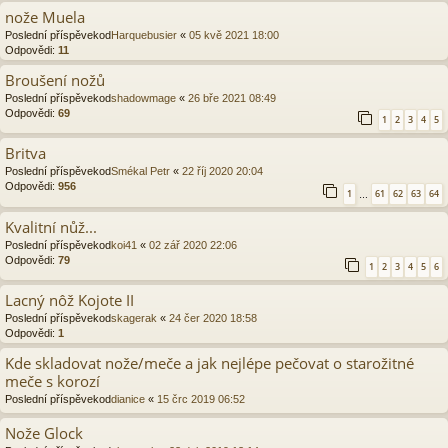
nože Muela
Poslední příspěvekod
Harquebusier
«
05 kvě 2021 18:00
Odpovědi:
11
Broušení nožů
Poslední příspěvekod
shadowmage
«
26 bře 2021 08:49
Odpovědi:
69
1
2
3
4
5
Britva
Poslední příspěvekod
Smékal Petr
«
22 říj 2020 20:04
Odpovědi:
956
1
61
62
63
64
…
Kvalitní nůž...
Poslední příspěvekod
koi41
«
02 zář 2020 22:06
Odpovědi:
79
1
2
3
4
5
6
Lacný nôž Kojote II
Poslední příspěvekod
skagerak
«
24 čer 2020 18:58
Odpovědi:
1
Kde skladovat nože/meče a jak nejlépe pečovat o starožitné
meče s korozí
Poslední příspěvekod
dianice
«
15 črc 2019 06:52
Nože Glock