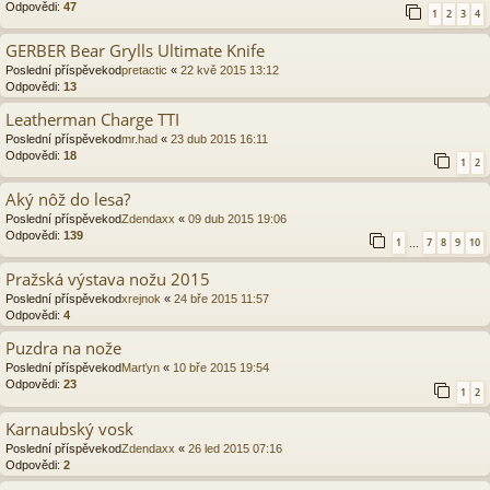
Odpovědi:
47
1
2
3
4
GERBER Bear Grylls Ultimate Knife
Poslední příspěvekod
pretactic
«
22 kvě 2015 13:12
Odpovědi:
13
Leatherman Charge TTI
Poslední příspěvekod
mr.had
«
23 dub 2015 16:11
Odpovědi:
18
1
2
Aký nôž do lesa?
Poslední příspěvekod
Zdendaxx
«
09 dub 2015 19:06
Odpovědi:
139
1
7
8
9
10
…
Pražská výstava nožu 2015
Poslední příspěvekod
xrejnok
«
24 bře 2015 11:57
Odpovědi:
4
Puzdra na nože
Poslední příspěvekod
Marťyn
«
10 bře 2015 19:54
Odpovědi:
23
1
2
Karnaubský vosk
Poslední příspěvekod
Zdendaxx
«
26 led 2015 07:16
Odpovědi:
2