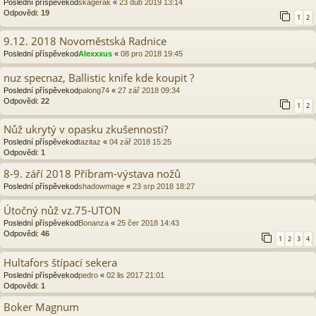
Poslední příspěvekod
skagerak
«
23 dub 2019 13:14
Odpovědi:
19
1
2
9.12. 2018 Novoměstská Radnice
Poslední příspěvekod
Alexxxus
«
08 pro 2018 19:45
nuz specnaz, Ballistic knife kde koupit ?
Poslední příspěvekod
palong74
«
27 zář 2018 09:34
Odpovědi:
22
1
2
Nůž ukrytý v opasku zkušennosti?
Poslední příspěvekod
tazitaz
«
04 zář 2018 15:25
Odpovědi:
1
8-9. září 2018 Příbram-výstava nožů
Poslední příspěvekod
shadowmage
«
23 srp 2018 18:27
Útočný nůž vz.75-UTON
Poslední příspěvekod
Bonanza
«
25 čer 2018 14:43
Odpovědi:
46
1
2
3
4
Hultafors štípací sekera
Poslední příspěvekod
pedro
«
02 lis 2017 21:01
Odpovědi:
1
Boker Magnum