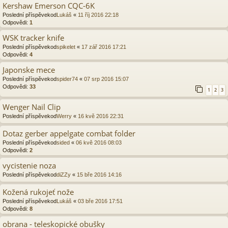
Kershaw Emerson CQC-6K
Poslední příspěvekod
Lukáš
«
11 říj 2016 22:18
Odpovědi:
1
WSK tracker knife
Poslední příspěvekod
spikelet
«
17 zář 2016 17:21
Odpovědi:
4
Japonske mece
Poslední příspěvekod
spider74
«
07 srp 2016 15:07
Odpovědi:
33
1
2
3
Wenger Nail Clip
Poslední příspěvekod
Werry
«
16 kvě 2016 22:31
Dotaz gerber appelgate combat folder
Poslední příspěvekod
sided
«
06 kvě 2016 08:03
Odpovědi:
2
vycistenie noza
Poslední příspěvekod
diZZy
«
15 bře 2016 14:16
Kožená rukojeť nože
Poslední příspěvekod
Lukáš
«
03 bře 2016 17:51
Odpovědi:
8
obrana - teleskopické obušky