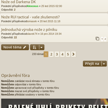
Nože od Darkena DK
Poslední příspěvekod
Alexxxus
«
25 led 2015 02:00
Odpovědi:
2
Nože RUI tactical - vaše zkušenosti?
Poslední příspěvekod
tomasek
«
20 led 2015 11:18
Jednoduchá výroba nože z pilníku
Poslední příspěvekod
slavek74
«
16 pro 2014 19:34
Odpovědi:
22
1
2
Nové téma
2
3
4
5
1
Další
233 témat
Přejít na
Oprávnění fóra
Nemůžete
zakládat nová témata v tomto fóru
Nemůžete
odpovídat v tomto fóru
Nemůžete
upravovat své příspěvky v tomto fóru
Nemůžete
mazat své příspěvky v tomto fóru
Nemůžete
přikládat soubory v tomto fóru