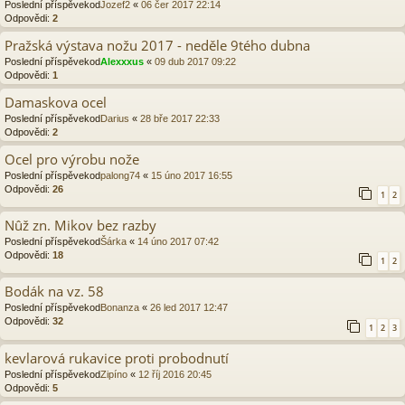
Poslední příspěvekod
Jozef2
«
06 čer 2017 22:14
Odpovědi:
2
Pražská výstava nožu 2017 - neděle 9tého dubna
Poslední příspěvekod
Alexxxus
«
09 dub 2017 09:22
Odpovědi:
1
Damaskova ocel
Poslední příspěvekod
Darius
«
28 bře 2017 22:33
Odpovědi:
2
Ocel pro výrobu nože
Poslední příspěvekod
palong74
«
15 úno 2017 16:55
Odpovědi:
26
1
2
Nûž zn. Mikov bez razby
Poslední příspěvekod
Šárka
«
14 úno 2017 07:42
Odpovědi:
18
1
2
Bodák na vz. 58
Poslední příspěvekod
Bonanza
«
26 led 2017 12:47
Odpovědi:
32
1
2
3
kevlarová rukavice proti probodnutí
Poslední příspěvekod
Zipíno
«
12 říj 2016 20:45
Odpovědi:
5