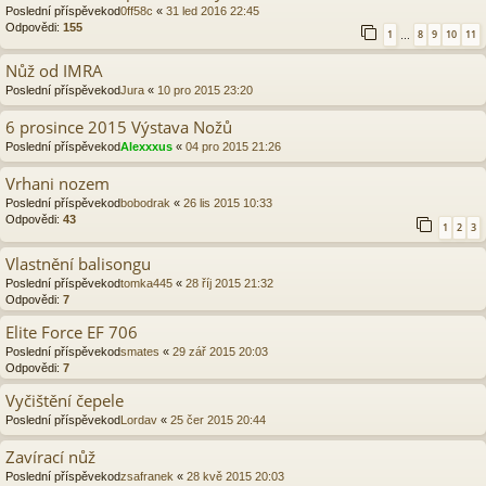
Poslední příspěvekod
0ff58c
«
31 led 2016 22:45
Odpovědi:
155
1
8
9
10
11
…
Nůž od IMRA
Poslední příspěvekod
Jura
«
10 pro 2015 23:20
6 prosince 2015 Výstava Nožů
Poslední příspěvekod
Alexxxus
«
04 pro 2015 21:26
Vrhani nozem
Poslední příspěvekod
bobodrak
«
26 lis 2015 10:33
Odpovědi:
43
1
2
3
Vlastnění balisongu
Poslední příspěvekod
tomka445
«
28 říj 2015 21:32
Odpovědi:
7
Elite Force EF 706
Poslední příspěvekod
smates
«
29 zář 2015 20:03
Odpovědi:
7
Vyčištění čepele
Poslední příspěvekod
Lordav
«
25 čer 2015 20:44
Zavírací nůž
Poslední příspěvekod
zsafranek
«
28 kvě 2015 20:03