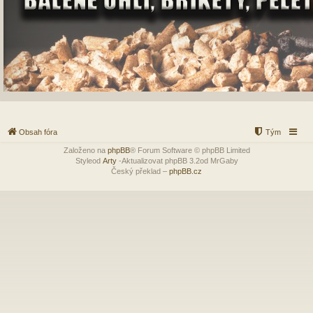
Obsah fóra
Tým
Založeno na
phpBB
® Forum Software © phpBB Limited
Styleod
Arty
-Aktualizovat phpBB 3.2od MrGaby
Český překlad –
phpBB.cz