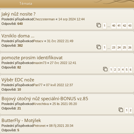
Témata
Jaký nůž nosíte ?
Poslední příspěvekod
Chezzsterman
«
14 srp 2024 12:44
Odpovědi:
640
1
40
41
42
43
…
Vzniklo doma ...
Poslední příspěvekod
Petacv
«
31 črc 2022 21:49
Odpovědi:
382
1
23
24
25
26
…
pomozte prosím identifikovat
Poslední příspěvekod
maxim73
«
27 črc 2022 12:41
Odpovědi:
82
1
2
3
4
5
6
Výběr EDC nože
Poslední příspěvekod
Pari77
«
07 kvě 2022 12:37
Odpovědi:
10
Bojový útočný nůž speciální-BONUS vz.85
Poslední příspěvekod
Krvechtiva
«
25 lis 2021 05:20
Odpovědi:
21
1
2
ButterFly - Motýlek
Poslední příspěvekod
Petronet
«
08 říj 2021 20:34
Odpovědi:
5