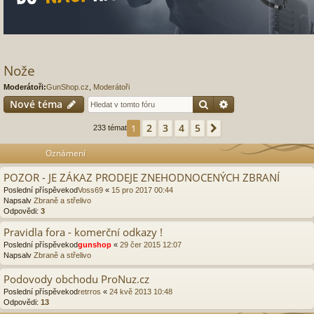
Nože
Moderátoři:
GunShop.cz
,
Moderátoři
Hledat
Pokročilé hledání
Nové téma
2
3
4
5
1
Další
233 témat
Oznámení
POZOR - JE ZÁKAZ PRODEJE ZNEHODNOCENÝCH ZBRANÍ
Poslední příspěvekod
Voss69
«
15 pro 2017 00:44
Napsalv
Zbraně a střelivo
Odpovědi:
3
Pravidla fora - komerční odkazy !
Poslední příspěvekod
gunshop
«
29 čer 2015 12:07
Napsalv
Zbraně a střelivo
Podovody obchodu ProNuz.cz
Poslední příspěvekod
retrros
«
24 kvě 2013 10:48
Odpovědi:
13