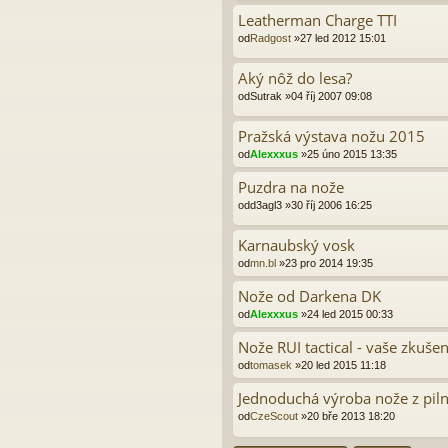
Leatherman Charge TTI
od
Radgost
»27 led 2012 15:01
Aký nôž do lesa?
od
Sutrak
»04 říj 2007 09:08
Pražská výstava nožu 2015
od
Alexxxus
»25 úno 2015 13:35
Puzdra na nože
od
d3agl3
»30 říj 2006 16:25
Karnaubský vosk
od
mn.bl
»23 pro 2014 19:35
Nože od Darkena DK
od
Alexxxus
»24 led 2015 00:33
Nože RUI tactical - vaše zkušen
od
tomasek
»20 led 2015 11:18
Jednoduchá výroba nože z pil
od
CzeScout
»20 bře 2013 18:20