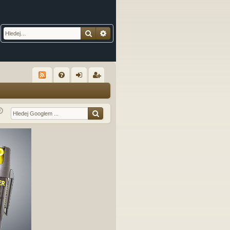
Hledat
Pokročilé hledání
R
FA
řih
eg
Q
lá
ist
sit
ro
se
va
t