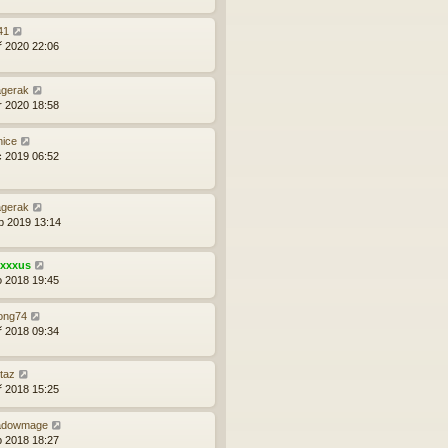
41
ř 2020 22:06
agerak
r 2020 18:58
nice
c 2019 06:52
agerak
b 2019 13:14
exxxus
o 2018 19:45
ong74
ř 2018 09:34
itaz
ř 2018 15:25
adowmage
p 2018 18:27