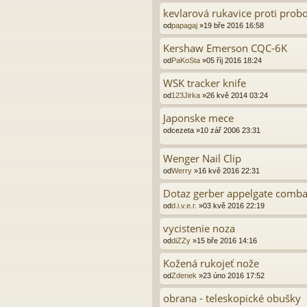
kevlarová rukavice proti prob
od
papagaj
»19 bře 2016 16:58
Kershaw Emerson CQC-6K
od
PaKoSta
»05 říj 2016 18:24
WSK tracker knife
od
123Jirka
»26 kvě 2014 03:24
Japonske mece
od
cezeta
»10 zář 2006 23:31
Wenger Nail Clip
od
Werry
»16 kvě 2016 22:31
Dotaz gerber appelgate comba
od
d.i.v.e.r.
»03 kvě 2016 22:19
vycistenie noza
od
diZZy
»15 bře 2016 14:16
Kožená rukojeť nože
od
Zdenek
»23 úno 2016 17:52
obrana - teleskopické obušky