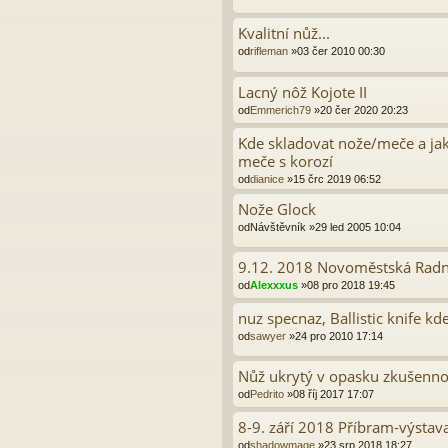
Kvalitní nůž...
od
rifleman
»03 čer 2010 00:30
Lacný nôž Kojote II
od
Emmerich79
»20 čer 2020 20:23
Kde skladovat nože/meče a jak
meče s korozí
od
dianice
»15 črc 2019 06:52
Nože Glock
od
Návštěvník
»29 led 2005 10:04
9.12. 2018 Novoměstská Radn
od
Alexxxus
»08 pro 2018 19:45
nuz specnaz, Ballistic knife kd
od
sawyer
»24 pro 2010 17:14
Nůž ukrytý v opasku zkušenno
od
Pedrito
»08 říj 2017 17:07
8-9. září 2018 Příbram-výstav
od
shadowmage
»23 srp 2018 18:27