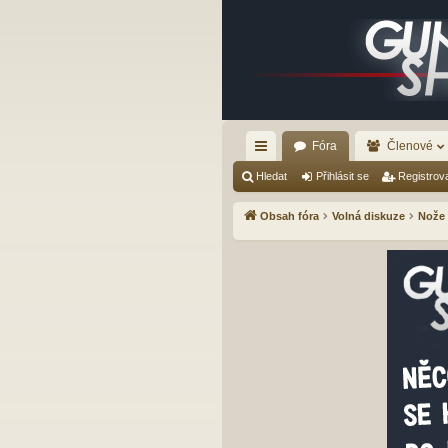
Fóra
Členové
yc
Hledat
Přihlásit se
Registrov
hl
Obsah fóra
Volná diskuze
Nože
é
od
ka
zy