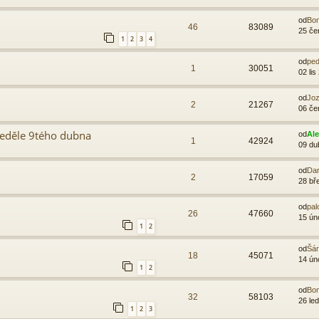
od
Bo
46
83089
25 če
1
2
3
4
od
ped
1
30051
02 lis
od
Joz
2
21267
06 če
neděle 9tého dubna
od
Al
1
42924
09 du
od
Dar
2
17059
28 bř
od
pal
26
47660
15 ún
1
2
od
Šá
18
45071
14 ún
1
2
od
Bo
32
58103
26 le
1
2
3