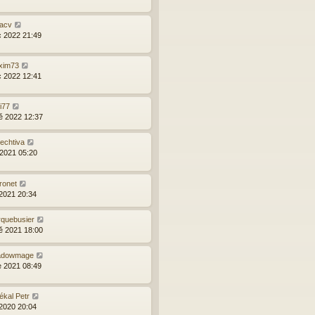
acv
c 2022 21:49
xim73
c 2022 12:41
i77
ě 2022 12:37
echtiva
 2021 05:20
ronet
 2021 20:34
quebusier
ě 2021 18:00
adowmage
e 2021 08:49
kal Petr
 2020 20:04