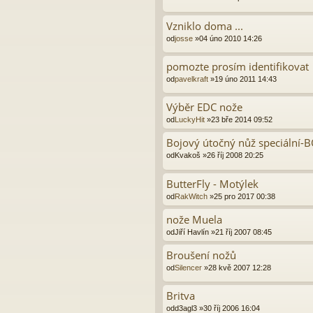
Vzniklo doma ...
od
josse
»04 úno 2010 14:26
pomozte prosím identifikovat
od
pavelkraft
»19 úno 2011 14:43
Výběr EDC nože
od
LuckyHit
»23 bře 2014 09:52
Bojový útočný nůž speciální-
od
Kvakoš
»26 říj 2008 20:25
ButterFly - Motýlek
od
RakWitch
»25 pro 2017 00:38
nože Muela
od
Jiří Havlín
»21 říj 2007 08:45
Broušení nožů
od
Silencer
»28 kvě 2007 12:28
Britva
od
d3agl3
»30 říj 2006 16:04