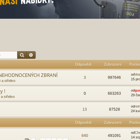
Hledat
Pokročilé hledání
Odpovědi
Zobrazení
Posle
 ZNEHODNOCENÝCH ZBRANÍ
od
Vo
3
997646
15 pr
 a střelivo
y !
od
gu
0
663263
29 če
a střelivo
od
ret
13
87528
24 kv
Odpovědi
Zobrazení
Posle
od
Ch
640
491091
14 sr