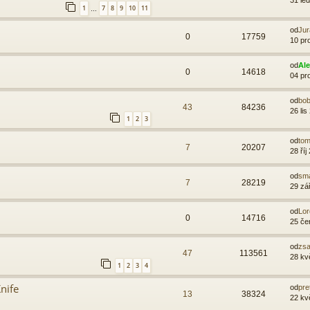
1
7
8
9
10
11
…
od
Jur
0
17759
10 pr
od
Al
0
14618
04 pr
od
bo
43
84236
26 lis
1
2
3
od
to
7
20207
28 říj
od
sm
7
28219
29 zá
od
Lor
0
14716
25 če
od
zsa
47
113561
28 kv
1
2
3
4
nife
od
pre
13
38324
22 kv