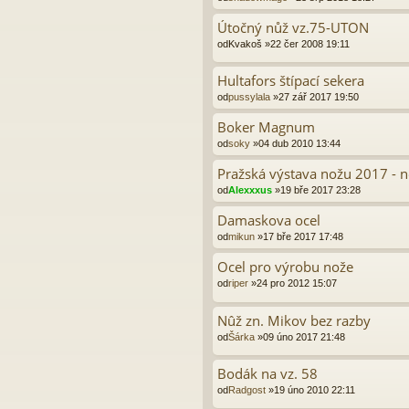
Útočný nůž vz.75-UTON
od
Kvakoš
»22 čer 2008 19:11
Hultafors štípací sekera
od
pussylala
»27 zář 2017 19:50
Boker Magnum
od
soky
»04 dub 2010 13:44
Pražská výstava nožu 2017 - 
od
Alexxxus
»19 bře 2017 23:28
Damaskova ocel
od
mikun
»17 bře 2017 17:48
Ocel pro výrobu nože
od
riper
»24 pro 2012 15:07
Nûž zn. Mikov bez razby
od
Šárka
»09 úno 2017 21:48
Bodák na vz. 58
od
Radgost
»19 úno 2010 22:11