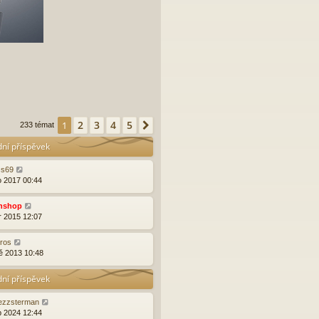
2
3
4
5
1
Další
233 témat
dní příspěvek
ss69
o 2017 00:44
nshop
r 2015 12:07
rros
ě 2013 10:48
dní příspěvek
ezzsterman
p 2024 12:44