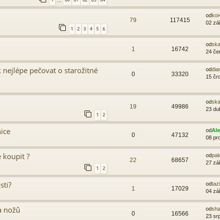
…
od
koi
79
117415
02 zá
1
2
3
4
5
6
od
sk
1
16742
24 če
 nejlépe pečovat o starožitné
od
dia
0
33320
15 čr
od
sk
19
49986
23 du
1
2
ice
od
Al
0
47132
08 pr
e koupit ?
od
pal
22
68657
27 zá
1
2
sti?
od
taz
1
17029
04 zá
a nožů
od
sh
0
16566
23 sr