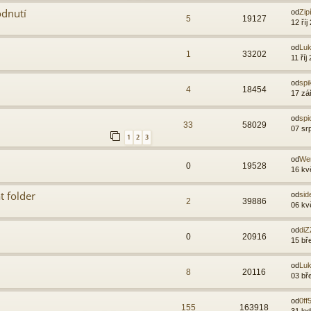
odnutí
od
Zip
5
19127
12 říj
od
Lu
1
33202
11 říj
od
spi
4
18454
17 zá
od
spi
33
58029
07 sr
1
2
3
od
We
0
19528
16 kv
t folder
od
sid
2
39886
06 kv
od
diZ
0
20916
15 bř
od
Lu
8
20116
03 bř
od
0ff
155
163918
31 le