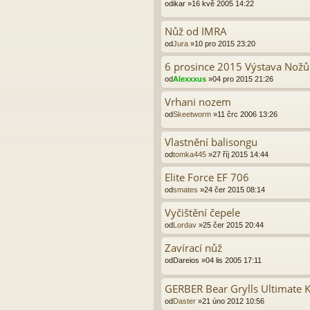
od
ikar
»16 kvě 2005 14:22
Nůž od IMRA
od
Jura
»10 pro 2015 23:20
6 prosince 2015 Výstava Nožů
od
Alexxxus
»04 pro 2015 21:26
Vrhani nozem
od
Skeetworm
»11 črc 2006 13:26
Vlastnění balisongu
od
tomka445
»27 říj 2015 14:44
Elite Force EF 706
od
smates
»24 čer 2015 08:14
Vyčištění čepele
od
Lordav
»25 čer 2015 20:44
Zavírací nůž
od
Dareios
»04 lis 2005 17:11
GERBER Bear Grylls Ultimate K
od
Daster
»21 úno 2012 10:56