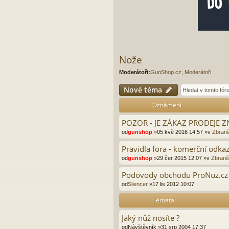
Nože
Moderátoři:
GunShop.cz
,
Moderátoři
Nové téma
Oznámení
POZOR - JE ZÁKAZ PRODEJE
od
gunshop
»05 kvě 2016 14:57 »v
Zbraně
Pravidla fora - komerční odkaz
od
gunshop
»29 čer 2015 12:07 »v
Zbraně 
Podovody obchodu ProNuz.cz
od
Silencer
»17 lis 2012 10:07
Témata
Jaký nůž nosíte ?
od
Návštěvník
»31 srp 2004 17:37