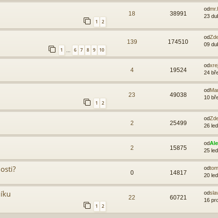
od
mr.
18
38991
23 du
1
2
od
Zd
139
174510
09 du
1
6
7
8
9
10
…
od
xre
4
19524
24 bř
od
Ma
23
49038
10 bř
1
2
od
Zd
2
25499
26 le
od
Al
2
15875
25 le
osti?
od
to
0
14817
20 le
níku
od
sla
22
60721
16 pr
1
2