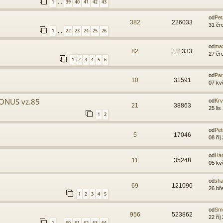
1
39
40
41
42
43
…
od
Pet
382
226033
31 čr
1
22
23
24
25
26
…
od
ma
82
111333
27 čr
1
2
3
4
5
6
od
Par
10
31591
07 kv
BONUS vz.85
od
Krv
21
38863
25 lis
1
2
od
Pet
5
17046
08 říj
od
Har
11
35248
05 kv
od
sh
69
121090
26 bř
1
2
3
4
5
od
Smé
956
523862
22 říj
1
60
61
62
63
64