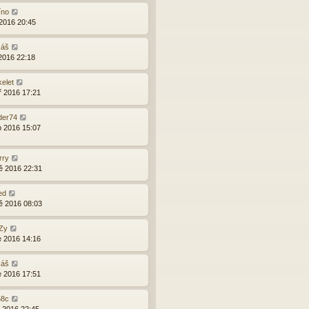
íno
 2016 20:45
káš
 2016 22:18
kelet
ř 2016 17:21
der74
p 2016 15:07
rry
ě 2016 22:31
ed
ě 2016 08:03
Zy
e 2016 14:16
káš
e 2016 17:51
58c
d 2016 22:45