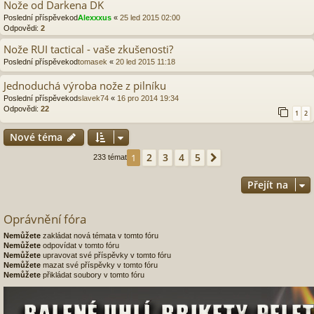
Nože od Darkena DK
Poslední příspěvekod
Alexxxus
«
25 led 2015 02:00
Odpovědi:
2
Nože RUI tactical - vaše zkušenosti?
Poslední příspěvekod
tomasek
«
20 led 2015 11:18
Jednoduchá výroba nože z pilníku
Poslední příspěvekod
slavek74
«
16 pro 2014 19:34
Odpovědi:
22
1
2
Nové téma
2
3
4
5
1
Další
233 témat
Přejít na
Oprávnění fóra
Nemůžete
zakládat nová témata v tomto fóru
Nemůžete
odpovídat v tomto fóru
Nemůžete
upravovat své příspěvky v tomto fóru
Nemůžete
mazat své příspěvky v tomto fóru
Nemůžete
přikládat soubory v tomto fóru