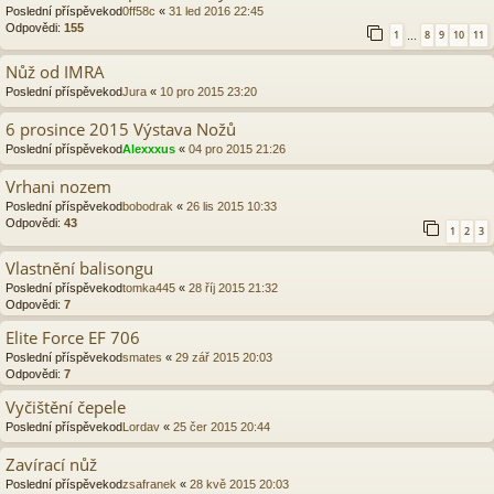
Poslední příspěvekod
0ff58c
«
31 led 2016 22:45
Odpovědi:
155
1
8
9
10
11
…
Nůž od IMRA
Poslední příspěvekod
Jura
«
10 pro 2015 23:20
6 prosince 2015 Výstava Nožů
Poslední příspěvekod
Alexxxus
«
04 pro 2015 21:26
Vrhani nozem
Poslední příspěvekod
bobodrak
«
26 lis 2015 10:33
Odpovědi:
43
1
2
3
Vlastnění balisongu
Poslední příspěvekod
tomka445
«
28 říj 2015 21:32
Odpovědi:
7
Elite Force EF 706
Poslední příspěvekod
smates
«
29 zář 2015 20:03
Odpovědi:
7
Vyčištění čepele
Poslední příspěvekod
Lordav
«
25 čer 2015 20:44
Zavírací nůž
Poslední příspěvekod
zsafranek
«
28 kvě 2015 20:03