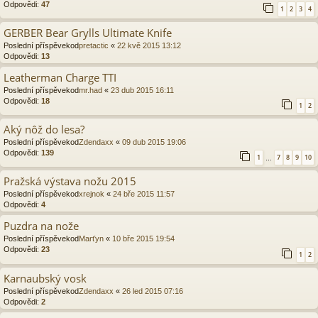
Odpovědi:
47
1
2
3
4
GERBER Bear Grylls Ultimate Knife
Poslední příspěvekod
pretactic
«
22 kvě 2015 13:12
Odpovědi:
13
Leatherman Charge TTI
Poslední příspěvekod
mr.had
«
23 dub 2015 16:11
Odpovědi:
18
1
2
Aký nôž do lesa?
Poslední příspěvekod
Zdendaxx
«
09 dub 2015 19:06
Odpovědi:
139
1
7
8
9
10
…
Pražská výstava nožu 2015
Poslední příspěvekod
xrejnok
«
24 bře 2015 11:57
Odpovědi:
4
Puzdra na nože
Poslední příspěvekod
Marťyn
«
10 bře 2015 19:54
Odpovědi:
23
1
2
Karnaubský vosk
Poslední příspěvekod
Zdendaxx
«
26 led 2015 07:16
Odpovědi:
2