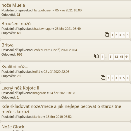
nože Muela
Poslední příspěvekod
Harquebusier
«
05 kvě 2021 18:00
Odpovědi:
11
Broušení nožů
Poslední příspěvekod
shadowmage
«
26 bře 2021 08:49
Odpovědi:
69
1
2
3
4
5
Britva
Poslední příspěvekod
Smékal Petr
«
22 říj 2020 20:04
Odpovědi:
956
1
61
62
63
64
…
Kvalitní nůž...
Poslední příspěvekod
koi41
«
02 zář 2020 22:06
Odpovědi:
79
1
2
3
4
5
6
Lacný nôž Kojote II
Poslední příspěvekod
skagerak
«
24 čer 2020 18:58
Odpovědi:
1
Kde skladovat nože/meče a jak nejlépe pečovat o starožitné
meče s korozí
Poslední příspěvekod
dianice
«
15 črc 2019 06:52
Nože Glock