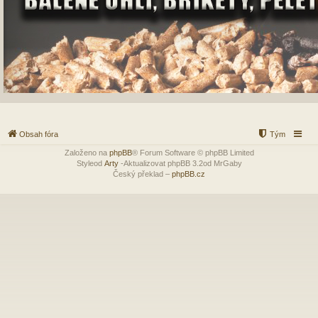
Obsah fóra
Tým
Založeno na
phpBB
® Forum Software © phpBB Limited
Styleod
Arty
-Aktualizovat phpBB 3.2od MrGaby
Český překlad –
phpBB.cz