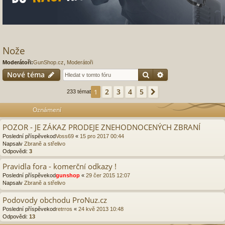
Nože
Moderátoři:
GunShop.cz
,
Moderátoři
Hledat
Pokročilé hledání
Nové téma
2
3
4
5
1
Další
233 témat
Oznámení
POZOR - JE ZÁKAZ PRODEJE ZNEHODNOCENÝCH ZBRANÍ
Poslední příspěvekod
Voss69
«
15 pro 2017 00:44
Napsalv
Zbraně a střelivo
Odpovědi:
3
Pravidla fora - komerční odkazy !
Poslední příspěvekod
gunshop
«
29 čer 2015 12:07
Napsalv
Zbraně a střelivo
Podovody obchodu ProNuz.cz
Poslední příspěvekod
retrros
«
24 kvě 2013 10:48
Odpovědi:
13