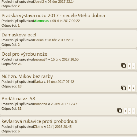
Poslední příspěvekod
Jozef2
«
06 čer 2017 22:14
Odpovědi:
2
Pražská výstava nožu 2017 - neděle 9tého dubna
Poslední příspěvekod
Alexxxus
«
09 dub 2017 09:22
Odpovědi:
1
Damaskova ocel
Poslední příspěvekod
Darius
«
28 bře 2017 22:33
Odpovědi:
2
Ocel pro výrobu nože
Poslední příspěvekod
palong74
«
15 úno 2017 16:55
Odpovědi:
26
1
2
Nûž zn. Mikov bez razby
Poslední příspěvekod
Šárka
«
14 úno 2017 07:42
Odpovědi:
18
1
2
Bodák na vz. 58
Poslední příspěvekod
Bonanza
«
26 led 2017 12:47
Odpovědi:
32
1
2
3
kevlarová rukavice proti probodnutí
Poslední příspěvekod
Zipíno
«
12 říj 2016 20:45
Odpovědi:
5