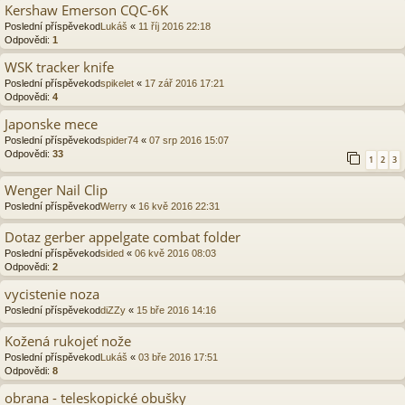
Kershaw Emerson CQC-6K
Poslední příspěvekod
Lukáš
«
11 říj 2016 22:18
Odpovědi:
1
WSK tracker knife
Poslední příspěvekod
spikelet
«
17 zář 2016 17:21
Odpovědi:
4
Japonske mece
Poslední příspěvekod
spider74
«
07 srp 2016 15:07
Odpovědi:
33
1
2
3
Wenger Nail Clip
Poslední příspěvekod
Werry
«
16 kvě 2016 22:31
Dotaz gerber appelgate combat folder
Poslední příspěvekod
sided
«
06 kvě 2016 08:03
Odpovědi:
2
vycistenie noza
Poslední příspěvekod
diZZy
«
15 bře 2016 14:16
Kožená rukojeť nože
Poslední příspěvekod
Lukáš
«
03 bře 2016 17:51
Odpovědi:
8
obrana - teleskopické obušky