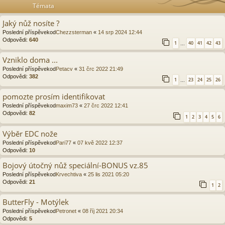
Témata
Jaký nůž nosíte ?
Poslední příspěvekod
Chezzsterman
«
14 srp 2024 12:44
Odpovědi:
640
1
40
41
42
43
…
Vzniklo doma ...
Poslední příspěvekod
Petacv
«
31 črc 2022 21:49
Odpovědi:
382
1
23
24
25
26
…
pomozte prosím identifikovat
Poslední příspěvekod
maxim73
«
27 črc 2022 12:41
Odpovědi:
82
1
2
3
4
5
6
Výběr EDC nože
Poslední příspěvekod
Pari77
«
07 kvě 2022 12:37
Odpovědi:
10
Bojový útočný nůž speciální-BONUS vz.85
Poslední příspěvekod
Krvechtiva
«
25 lis 2021 05:20
Odpovědi:
21
1
2
ButterFly - Motýlek
Poslední příspěvekod
Petronet
«
08 říj 2021 20:34
Odpovědi:
5