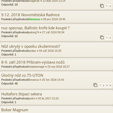
Poslední příspěvekod
skagerak
«
23 dub 2019 13:14
Odpovědi:
19
1
2
9.12. 2018 Novoměstská Radnice
Poslední příspěvekod
Alexxxus
«
08 pro 2018 19:45
nuz specnaz, Ballistic knife kde koupit ?
Poslední příspěvekod
palong74
«
27 zář 2018 09:34
Odpovědi:
22
1
2
Nůž ukrytý v opasku zkušennosti?
Poslední příspěvekod
tazitaz
«
04 zář 2018 15:25
Odpovědi:
1
8-9. září 2018 Příbram-výstava nožů
Poslední příspěvekod
shadowmage
«
23 srp 2018 18:27
Útočný nůž vz.75-UTON
Poslední příspěvekod
Bonanza
«
25 čer 2018 14:43
Odpovědi:
46
1
2
3
4
Hultafors štípací sekera
Poslední příspěvekod
pedro
«
02 lis 2017 21:01
Odpovědi:
1
Boker Magnum