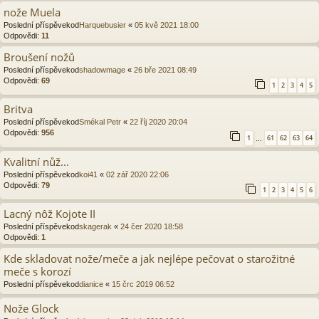
nože Muela
Poslední příspěvekod
Harquebusier
«
05 kvě 2021 18:00
Odpovědi:
11
Broušení nožů
Poslední příspěvekod
shadowmage
«
26 bře 2021 08:49
Odpovědi:
69
1
2
3
4
5
Britva
Poslední příspěvekod
Smékal Petr
«
22 říj 2020 20:04
Odpovědi:
956
1
61
62
63
64
…
Kvalitní nůž...
Poslední příspěvekod
koi41
«
02 zář 2020 22:06
Odpovědi:
79
1
2
3
4
5
6
Lacný nôž Kojote II
Poslední příspěvekod
skagerak
«
24 čer 2020 18:58
Odpovědi:
1
Kde skladovat nože/meče a jak nejlépe pečovat o starožitné
meče s korozí
Poslední příspěvekod
dianice
«
15 črc 2019 06:52
Nože Glock