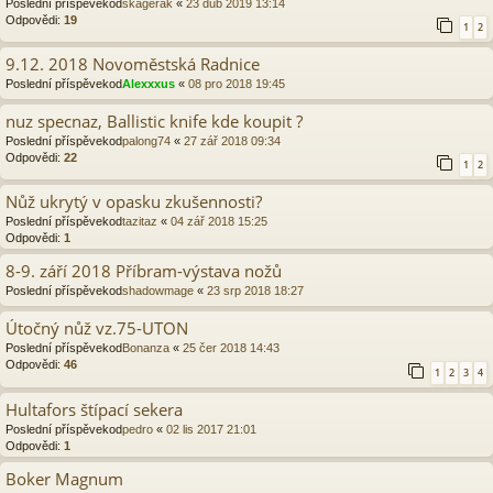
Poslední příspěvekod
skagerak
«
23 dub 2019 13:14
Odpovědi:
19
1
2
9.12. 2018 Novoměstská Radnice
Poslední příspěvekod
Alexxxus
«
08 pro 2018 19:45
nuz specnaz, Ballistic knife kde koupit ?
Poslední příspěvekod
palong74
«
27 zář 2018 09:34
Odpovědi:
22
1
2
Nůž ukrytý v opasku zkušennosti?
Poslední příspěvekod
tazitaz
«
04 zář 2018 15:25
Odpovědi:
1
8-9. září 2018 Příbram-výstava nožů
Poslední příspěvekod
shadowmage
«
23 srp 2018 18:27
Útočný nůž vz.75-UTON
Poslední příspěvekod
Bonanza
«
25 čer 2018 14:43
Odpovědi:
46
1
2
3
4
Hultafors štípací sekera
Poslední příspěvekod
pedro
«
02 lis 2017 21:01
Odpovědi:
1
Boker Magnum