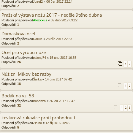
Poslední příspěvekod
Jozef2
«
06 čer 2017 22:14
Odpovědi:
2
Pražská výstava nožu 2017 - neděle 9tého dubna
Poslední příspěvekod
Alexxxus
«
09 dub 2017 09:22
Odpovědi:
1
Damaskova ocel
Poslední příspěvekod
Darius
«
28 bře 2017 22:33
Odpovědi:
2
Ocel pro výrobu nože
Poslední příspěvekod
palong74
«
15 úno 2017 16:55
Odpovědi:
26
1
2
Nûž zn. Mikov bez razby
Poslední příspěvekod
Šárka
«
14 úno 2017 07:42
Odpovědi:
18
1
2
Bodák na vz. 58
Poslední příspěvekod
Bonanza
«
26 led 2017 12:47
Odpovědi:
32
1
2
3
kevlarová rukavice proti probodnutí
Poslední příspěvekod
Zipíno
«
12 říj 2016 20:45
Odpovědi:
5