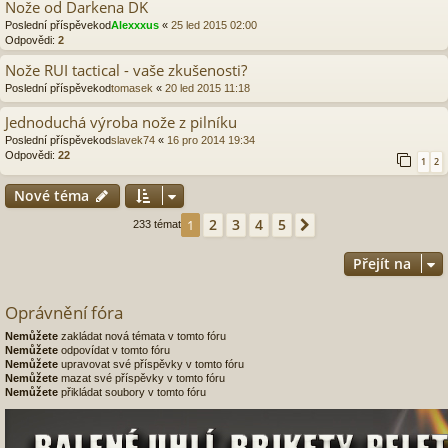
Nože od Darkena DK
Poslední příspěvekod
Alexxxus
«
25 led 2015 02:00
Odpovědi:
2
Nože RUI tactical - vaše zkušenosti?
Poslední příspěvekod
tomasek
«
20 led 2015 11:18
Jednoduchá výroba nože z pilníku
Poslední příspěvekod
slavek74
«
16 pro 2014 19:34
Odpovědi:
22
1
2
Nové téma
2
3
4
5
1
Další
233 témat
Přejít na
Oprávnění fóra
Nemůžete
zakládat nová témata v tomto fóru
Nemůžete
odpovídat v tomto fóru
Nemůžete
upravovat své příspěvky v tomto fóru
Nemůžete
mazat své příspěvky v tomto fóru
Nemůžete
přikládat soubory v tomto fóru