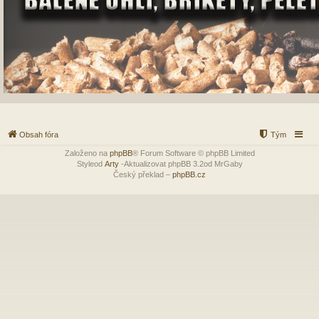
Obsah fóra
Tým
Založeno na
phpBB
® Forum Software © phpBB Limited
Styleod
Arty
-Aktualizovat phpBB 3.2od MrGaby
Český překlad –
phpBB.cz