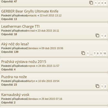
Odpovědi:
47
1
2
3
4
GERBER Bear Grylls Ultimate Knife
Poslední příspěvekod
pretactic
«
22 kvě 2015 13:12
Odpovědi:
13
Leatherman Charge TTI
Poslední příspěvekod
mr.had
«
23 dub 2015 16:11
Odpovědi:
18
1
2
Aký nôž do lesa?
Poslední příspěvekod
Zdendaxx
«
09 dub 2015 19:06
Odpovědi:
139
1
7
8
9
10
…
Pražská výstava nožu 2015
Poslední příspěvekod
xrejnok
«
24 bře 2015 11:57
Odpovědi:
4
Puzdra na nože
Poslední příspěvekod
Marťyn
«
10 bře 2015 19:54
Odpovědi:
23
1
2
Karnaubský vosk
Poslední příspěvekod
Zdendaxx
«
26 led 2015 07:16
Odpovědi:
2