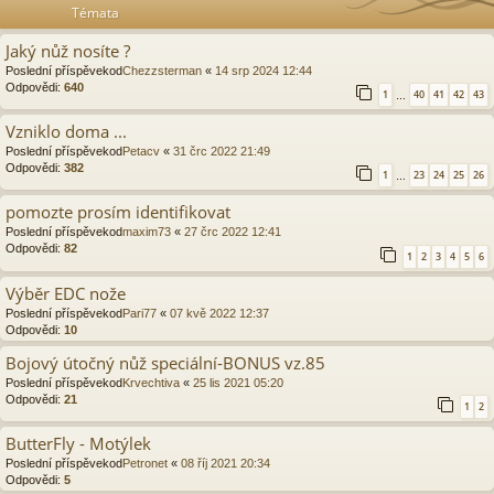
Témata
Jaký nůž nosíte ?
Poslední příspěvekod
Chezzsterman
«
14 srp 2024 12:44
Odpovědi:
640
1
40
41
42
43
…
Vzniklo doma ...
Poslední příspěvekod
Petacv
«
31 črc 2022 21:49
Odpovědi:
382
1
23
24
25
26
…
pomozte prosím identifikovat
Poslední příspěvekod
maxim73
«
27 črc 2022 12:41
Odpovědi:
82
1
2
3
4
5
6
Výběr EDC nože
Poslední příspěvekod
Pari77
«
07 kvě 2022 12:37
Odpovědi:
10
Bojový útočný nůž speciální-BONUS vz.85
Poslední příspěvekod
Krvechtiva
«
25 lis 2021 05:20
Odpovědi:
21
1
2
ButterFly - Motýlek
Poslední příspěvekod
Petronet
«
08 říj 2021 20:34
Odpovědi:
5