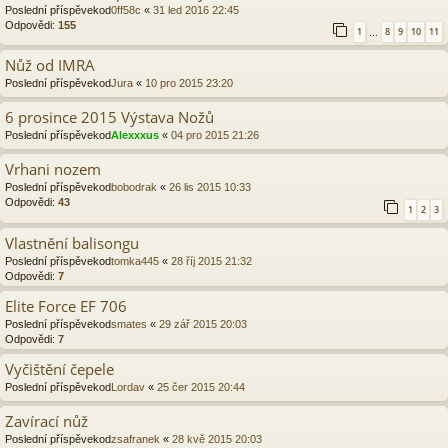
Poslední příspěvekod
0ff58c
«
31 led 2016 22:45
Odpovědi:
155
1
8
9
10
11
…
Nůž od IMRA
Poslední příspěvekod
Jura
«
10 pro 2015 23:20
6 prosince 2015 Výstava Nožů
Poslední příspěvekod
Alexxxus
«
04 pro 2015 21:26
Vrhani nozem
Poslední příspěvekod
bobodrak
«
26 lis 2015 10:33
Odpovědi:
43
1
2
3
Vlastnění balisongu
Poslední příspěvekod
tomka445
«
28 říj 2015 21:32
Odpovědi:
7
Elite Force EF 706
Poslední příspěvekod
smates
«
29 zář 2015 20:03
Odpovědi:
7
Vyčištění čepele
Poslední příspěvekod
Lordav
«
25 čer 2015 20:44
Zavírací nůž
Poslední příspěvekod
zsafranek
«
28 kvě 2015 20:03