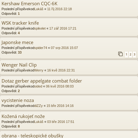
Kershaw Emerson CQC-6K
Poslední příspěvekod
Lukáš
«
11 říj 2016 22:18
Odpovědi:
1
WSK tracker knife
Poslední příspěvekod
spikelet
«
17 zář 2016 17:21
Odpovědi:
4
Japonske mece
Poslední příspěvekod
spider74
«
07 srp 2016 15:07
Odpovědi:
33
1
2
3
Wenger Nail Clip
Poslední příspěvekod
Werry
«
16 kvě 2016 22:31
Dotaz gerber appelgate combat folder
Poslední příspěvekod
sided
«
06 kvě 2016 08:03
Odpovědi:
2
vycistenie noza
Poslední příspěvekod
diZZy
«
15 bře 2016 14:16
Kožená rukojeť nože
Poslední příspěvekod
Lukáš
«
03 bře 2016 17:51
Odpovědi:
8
obrana - teleskopické obušky