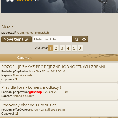
Nože
Moderátoři:
GunShop.cz
,
Moderátoři
Hledat
Pokročilé hledání
Nové téma
2
3
4
5
1
Další
233 témat
Oznámení
POZOR - JE ZÁKAZ PRODEJE ZNEHODNOCENÝCH ZBRANÍ
Poslední příspěvekod
Voss69
«
15 pro 2017 00:44
Napsalv
Zbraně a střelivo
Odpovědi:
3
Pravidla fora - komerční odkazy !
Poslední příspěvekod
gunshop
«
29 čer 2015 12:07
Napsalv
Zbraně a střelivo
Podovody obchodu ProNuz.cz
Poslední příspěvekod
retrros
«
24 kvě 2013 10:48
Odpovědi:
13