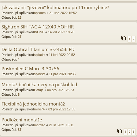
Jak zabránit "ježdění" kolimátoru po 11mm rybině?
Poslední příspěvekod
opticum
«
21 úno 2022 15:52
Odpovědi:
13
Sightron SIH TAC 4-12X40 AOHHR
Poslední příspěvekod
B/ONE
«
14 led 2022 19:28
Odpovědi:
27
1
2
Delta Optical Titanium 3-24x56 ED
Poslední příspěvekod
spikelet
«
11 led 2022 20:52
Odpovědi:
4
Puskohled C-More 3-30x56
Poslední příspěvekod
spikelet
«
11 pro 2021 20:36
Montáž boční kamery na puškohled
Poslední příspěvekod
Hafajs
«
04 pro 2021 23:23
Odpovědi:
8
Flexibilná jednodielna montáž
Poslední příspěvekod
mino74
«
03 pro 2021 17:35
Podložení montáže
Poslední příspěvekod
mardzo
«
21 lis 2021 15:11
Odpovědi:
37
1
2
3