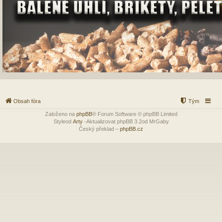
Obsah fóra
Tým
Založeno na
phpBB
® Forum Software © phpBB Limited
Styleod
Arty
-Aktualizovat phpBB 3.2od MrGaby
Český překlad –
phpBB.cz