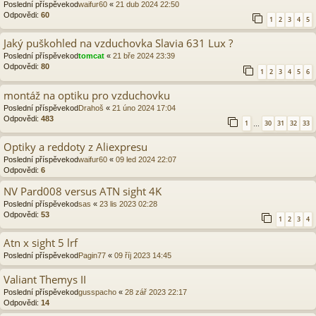
Poslední příspěvekod
waifur60
«
21 dub 2024 22:50
Odpovědi:
60
1
2
3
4
5
Jaký puškohled na vzduchovka Slavia 631 Lux ?
Poslední příspěvekod
tomcat
«
21 bře 2024 23:39
Odpovědi:
80
1
2
3
4
5
6
montáž na optiku pro vzduchovku
Poslední příspěvekod
Drahoš
«
21 úno 2024 17:04
Odpovědi:
483
1
30
31
32
33
…
Optiky a reddoty z Aliexpresu
Poslední příspěvekod
waifur60
«
09 led 2024 22:07
Odpovědi:
6
NV Pard008 versus ATN sight 4K
Poslední příspěvekod
sas
«
23 lis 2023 02:28
Odpovědi:
53
1
2
3
4
Atn x sight 5 lrf
Poslední příspěvekod
Pagin77
«
09 říj 2023 14:45
Valiant Themys II
Poslední příspěvekod
gusspacho
«
28 zář 2023 22:17
Odpovědi:
14