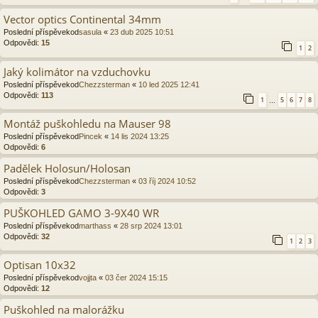
Vector optics Continental 34mm
Poslední příspěvekod
sasula
«
23 dub 2025 10:51
Odpovědi:
15
1
2
Jaký kolimátor na vzduchovku
Poslední příspěvekod
Chezzsterman
«
10 led 2025 12:41
Odpovědi:
113
1
5
6
7
8
…
Montáž puškohledu na Mauser 98
Poslední příspěvekod
Pincek
«
14 lis 2024 13:25
Odpovědi:
6
Padělek Holosun/Holosan
Poslední příspěvekod
Chezzsterman
«
03 říj 2024 10:52
Odpovědi:
3
PUŠKOHLED GAMO 3-9X40 WR
Poslední příspěvekod
marthass
«
28 srp 2024 13:01
Odpovědi:
32
1
2
3
Optisan 10x32
Poslední příspěvekod
vojjta
«
03 čer 2024 15:15
Odpovědi:
12
Puškohled na malorážku