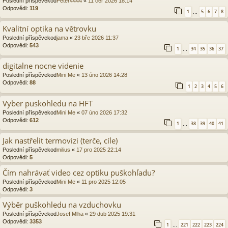
Poslední příspěvekod
Peter4444
«
11 čer 2026 18:14
Odpovědi:
119
1
5
6
7
8
…
Kvalitní optika na větrovku
Poslední příspěvekod
jama
«
23 bře 2026 11:37
Odpovědi:
543
1
34
35
36
37
…
digitalne nocne videnie
Poslední příspěvekod
Mini Me
«
13 úno 2026 14:28
Odpovědi:
88
1
2
3
4
5
6
Vyber puskohledu na HFT
Poslední příspěvekod
Mini Me
«
07 úno 2026 17:32
Odpovědi:
612
1
38
39
40
41
…
Jak nastřelit termovizi (terče, cíle)
Poslední příspěvekod
milius
«
17 pro 2025 22:14
Odpovědi:
5
Čím nahrávať video cez optiku puškohľadu?
Poslední příspěvekod
Mini Me
«
11 pro 2025 12:05
Odpovědi:
3
Výběr puškohledu na vzduchovku
Poslední příspěvekod
Josef Mlha
«
29 dub 2025 19:31
Odpovědi:
3353
1
221
222
223
224
…