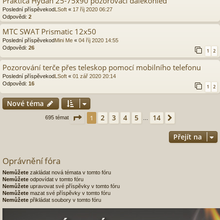
Praktica Hydan 25-75x90 pozorovací dalekohled
Poslední příspěvekod
LSoft
«
17 říj 2020 06:27
Odpovědi:
2
MTC SWAT Prismatic 12x50
Poslední příspěvekod
Mini Me
«
04 říj 2020 14:55
Odpovědi:
26
1
2
Pozorování terče přes teleskop pomocí mobilního telefonu
Poslední příspěvekod
LSoft
«
01 zář 2020 20:14
Odpovědi:
16
1
2
Nové téma
Stránka
1
z
14
2
3
4
5
14
1
Další
695 témat
…
Přejít na
Oprávnění fóra
Nemůžete
zakládat nová témata v tomto fóru
Nemůžete
odpovídat v tomto fóru
Nemůžete
upravovat své příspěvky v tomto fóru
Nemůžete
mazat své příspěvky v tomto fóru
Nemůžete
přikládat soubory v tomto fóru