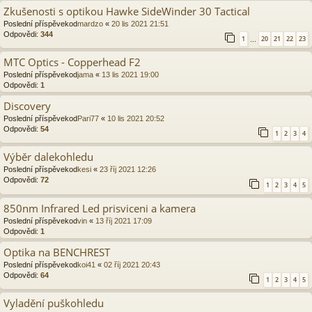
Zkušenosti s optikou Hawke SideWinder 30 Tactical
Poslední příspěvekod
mardzo
«
20 lis 2021 21:51
Odpovědi:
344
1
20
21
22
23
…
MTC Optics - Copperhead F2
Poslední příspěvekod
jama
«
13 lis 2021 19:00
Odpovědi:
1
Discovery
Poslední příspěvekod
Pari77
«
10 lis 2021 20:52
Odpovědi:
54
1
2
3
4
Výběr dalekohledu
Poslední příspěvekod
kesi
«
23 říj 2021 12:26
Odpovědi:
72
1
2
3
4
5
850nm Infrared Led prisviceni a kamera
Poslední příspěvekod
vin
«
13 říj 2021 17:09
Odpovědi:
1
Optika na BENCHREST
Poslední příspěvekod
koi41
«
02 říj 2021 20:43
Odpovědi:
64
1
2
3
4
5
Vyladění puškohledu