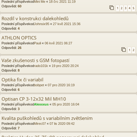
Poslední příspěvekod
Mini Me
«
18 črc 2021 11:19
Odpovědi:
60
1
2
3
4
5
Rozdíl v konstrukci dalekohledů
Poslední příspěvekod
Johnsix95
«
27 kvě 2021 15:36
Odpovědi:
4
ATHLON OPTICS
Poslední příspěvekod
Pauli
«
06 kvě 2021 06:27
Odpovědi:
26
1
2
Vaše zkušenosti s GSM fotopastí
Poslední příspěvekod
rado101k
«
19 pro 2020 20:24
Odpovědi:
8
Optika fix či variabil
Poslední příspěvekod
bobpet
«
07 pro 2020 16:19
Odpovědi:
6
Optisan CP 3-12x32 Mil MH10
Poslední příspěvekod
Alexxxus
«
05 pro 2020 16:04
Odpovědi:
3
Kvalita puškohledů s variabilním zvětšením
Poslední příspěvekod
Mirec07
«
07 lis 2020 09:42
Odpovědi:
7