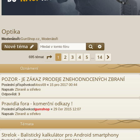
Optika
Moderátoři:
GunShop.cz
,
Moderátoři
Hledat
Pokročilé hledání
Nové téma
Stránka
1
z
14
2
3
4
5
14
1
Další
695 témat
…
Oznámení
POZOR - JE ZÁKAZ PRODEJE ZNEHODNOCENÝCH ZBRANÍ
Poslední příspěvekod
Voss69
«
15 pro 2017 00:44
Napsalv
Zbraně a střelivo
Odpovědi:
3
Pravidla fora - komerční odkazy !
Poslední příspěvekod
gunshop
«
29 čer 2015 12:07
Napsalv
Zbraně a střelivo
Témata
Strelok - Balistický kalkulátor pro Android smartphony