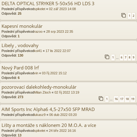
DELTA OPTICAL STRYKER 5-50x56 HD LDS 3
Poslední příspěvekod
spikelet
«
02 zář 2023 14:08
Odpovědi:
25
1
2
Kapesní monokulár
Poslední příspěvekod
razoo
«
28 srp 2023 22:35
Odpovědi:
1
Libely , vodovahy
Poslední příspěvekod
koi41
«
17 lis 2022 22:07
Odpovědi:
130
1
6
7
8
9
…
Nový Pard 008 lrf
Poslední příspěvekod
vin
«
03 říj 2022 15:12
Odpovědi:
6
pozorovací dalekohledy-monokulár
Poslední příspěvekod
Milan Zloch
«
02 říj 2022 13:19
Odpovědi:
273
1
16
17
18
19
…
AIM Sports Inc Alpha6 4,5-27x50 SFP MRAD
Poslední příspěvekod
lukasz9
«
06 dub 2022 03:20
Lišty a montáže s náklonem 20 M.O.A. a více
Poslední příspěvekod
spikelet
«
24 bře 2022 16:16
Odpovědi:
13