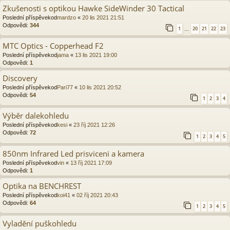
Zkušenosti s optikou Hawke SideWinder 30 Tactical
Poslední příspěvekod
mardzo
«
20 lis 2021 21:51
Odpovědi:
344
1
20
21
22
23
…
MTC Optics - Copperhead F2
Poslední příspěvekod
jama
«
13 lis 2021 19:00
Odpovědi:
1
Discovery
Poslední příspěvekod
Pari77
«
10 lis 2021 20:52
Odpovědi:
54
1
2
3
4
Výběr dalekohledu
Poslední příspěvekod
kesi
«
23 říj 2021 12:26
Odpovědi:
72
1
2
3
4
5
850nm Infrared Led prisviceni a kamera
Poslední příspěvekod
vin
«
13 říj 2021 17:09
Odpovědi:
1
Optika na BENCHREST
Poslední příspěvekod
koi41
«
02 říj 2021 20:43
Odpovědi:
64
1
2
3
4
5
Vyladění puškohledu