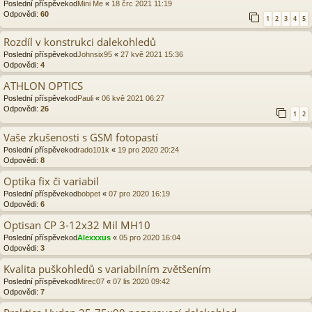
Poslední příspěvekod
Mini Me
«
18 črc 2021 11:19
Odpovědi:
60
1
2
3
4
5
Rozdíl v konstrukci dalekohledů
Poslední příspěvekod
Johnsix95
«
27 kvě 2021 15:36
Odpovědi:
4
ATHLON OPTICS
Poslední příspěvekod
Pauli
«
06 kvě 2021 06:27
Odpovědi:
26
1
2
Vaše zkušenosti s GSM fotopastí
Poslední příspěvekod
rado101k
«
19 pro 2020 20:24
Odpovědi:
8
Optika fix či variabil
Poslední příspěvekod
bobpet
«
07 pro 2020 16:19
Odpovědi:
6
Optisan CP 3-12x32 Mil MH10
Poslední příspěvekod
Alexxxus
«
05 pro 2020 16:04
Odpovědi:
3
Kvalita puškohledů s variabilním zvětšením
Poslední příspěvekod
Mirec07
«
07 lis 2020 09:42
Odpovědi:
7