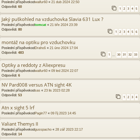
Poslední příspěvekod
waifur60
«
21 dub 2024 22:50
Odpovědi:
60
1
2
3
4
5
Jaký puškohled na vzduchovka Slavia 631 Lux ?
Poslední příspěvekod
tomcat
«
21 bře 2024 23:39
Odpovědi:
80
1
2
3
4
5
6
montáž na optiku pro vzduchovku
Poslední příspěvekod
Drahoš
«
21 úno 2024 17:04
Odpovědi:
483
1
30
31
32
33
…
Optiky a reddoty z Aliexpresu
Poslední příspěvekod
waifur60
«
09 led 2024 22:07
Odpovědi:
6
NV Pard008 versus ATN sight 4K
Poslední příspěvekod
sas
«
23 lis 2023 02:28
Odpovědi:
53
1
2
3
4
Atn x sight 5 lrf
Poslední příspěvekod
Pagin77
«
09 říj 2023 14:45
Valiant Themys II
Poslední příspěvekod
gusspacho
«
28 zář 2023 22:17
Odpovědi:
14