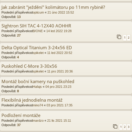
Jak zabránit "ježdění" kolimátoru po 11mm rybině?
Poslední příspěvekod
opticum
«
21 úno 2022 15:52
Odpovědi:
13
Sightron SIH TAC 4-12X40 AOHHR
Poslední příspěvekod
B/ONE
«
14 led 2022 19:28
Odpovědi:
27
1
2
Delta Optical Titanium 3-24x56 ED
Poslední příspěvekod
spikelet
«
11 led 2022 20:52
Odpovědi:
4
Puskohled C-More 3-30x56
Poslední příspěvekod
spikelet
«
11 pro 2021 20:36
Montáž boční kamery na puškohled
Poslední příspěvekod
Hafajs
«
04 pro 2021 23:23
Odpovědi:
8
Flexibilná jednodielna montáž
Poslední příspěvekod
mino74
«
03 pro 2021 17:35
Podložení montáže
Poslední příspěvekod
mardzo
«
21 lis 2021 15:11
Odpovědi:
37
1
2
3