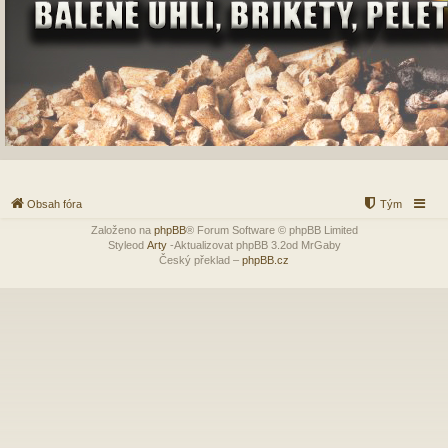
Obsah fóra
Tým
Založeno na
phpBB
® Forum Software © phpBB Limited
Styleod
Arty
-Aktualizovat phpBB 3.2od MrGaby
Český překlad –
phpBB.cz