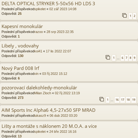
DELTA OPTICAL STRYKER 5-50x56 HD LDS 3
Poslední příspěvekod
spikelet
«
02 zář 2023 14:08
Odpovědi:
25
1
2
Kapesní monokulár
Poslední příspěvekod
razoo
«
28 srp 2023 22:35
Odpovědi:
1
Libely , vodovahy
Poslední příspěvekod
koi41
«
17 lis 2022 22:07
Odpovědi:
130
1
6
7
8
9
…
Nový Pard 008 lrf
Poslední příspěvekod
vin
«
03 říj 2022 15:12
Odpovědi:
6
pozorovací dalekohledy-monokulár
Poslední příspěvekod
Milan Zloch
«
02 říj 2022 13:19
Odpovědi:
273
1
16
17
18
19
…
AIM Sports Inc Alpha6 4,5-27x50 SFP MRAD
Poslední příspěvekod
lukasz9
«
06 dub 2022 03:20
Lišty a montáže s náklonem 20 M.O.A. a více
Poslední příspěvekod
spikelet
«
24 bře 2022 16:16
Odpovědi:
13