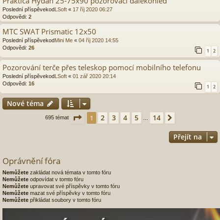
Praktica Hydan 25-75x90 pozorovací dalekohled
Poslední příspěvekod
LSoft
«
17 říj 2020 06:27
Odpovědi:
2
MTC SWAT Prismatic 12x50
Poslední příspěvekod
Mini Me
«
04 říj 2020 14:55
Odpovědi:
26
1
2
Pozorování terče přes teleskop pomocí mobilního telefonu
Poslední příspěvekod
LSoft
«
01 zář 2020 20:14
Odpovědi:
16
1
2
Nové téma
Stránka
1
z
14
2
3
4
5
14
1
Další
695 témat
…
Přejít na
Oprávnění fóra
Nemůžete
zakládat nová témata v tomto fóru
Nemůžete
odpovídat v tomto fóru
Nemůžete
upravovat své příspěvky v tomto fóru
Nemůžete
mazat své příspěvky v tomto fóru
Nemůžete
přikládat soubory v tomto fóru