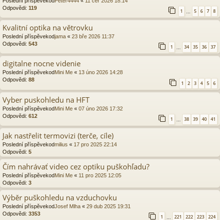
Poslední příspěvekod
Peter4444
«
11 čer 2026 18:14
Odpovědi:
119
1
5
6
7
8
…
Kvalitní optika na větrovku
Poslední příspěvekod
jama
«
23 bře 2026 11:37
Odpovědi:
543
1
34
35
36
37
…
digitalne nocne videnie
Poslední příspěvekod
Mini Me
«
13 úno 2026 14:28
Odpovědi:
88
1
2
3
4
5
6
Vyber puskohledu na HFT
Poslední příspěvekod
Mini Me
«
07 úno 2026 17:32
Odpovědi:
612
1
38
39
40
41
…
Jak nastřelit termovizi (terče, cíle)
Poslední příspěvekod
milius
«
17 pro 2025 22:14
Odpovědi:
5
Čím nahrávať video cez optiku puškohľadu?
Poslední příspěvekod
Mini Me
«
11 pro 2025 12:05
Odpovědi:
3
Výběr puškohledu na vzduchovku
Poslední příspěvekod
Josef Mlha
«
29 dub 2025 19:31
Odpovědi:
3353
1
221
222
223
224
…