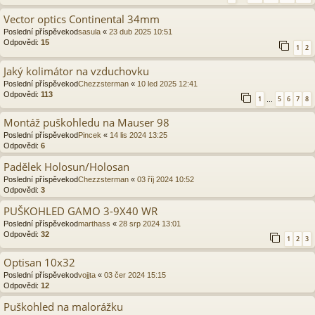
Vector optics Continental 34mm
Poslední příspěvekod
sasula
«
23 dub 2025 10:51
Odpovědi:
15
1
2
Jaký kolimátor na vzduchovku
Poslední příspěvekod
Chezzsterman
«
10 led 2025 12:41
Odpovědi:
113
1
5
6
7
8
…
Montáž puškohledu na Mauser 98
Poslední příspěvekod
Pincek
«
14 lis 2024 13:25
Odpovědi:
6
Padělek Holosun/Holosan
Poslední příspěvekod
Chezzsterman
«
03 říj 2024 10:52
Odpovědi:
3
PUŠKOHLED GAMO 3-9X40 WR
Poslední příspěvekod
marthass
«
28 srp 2024 13:01
Odpovědi:
32
1
2
3
Optisan 10x32
Poslední příspěvekod
vojjta
«
03 čer 2024 15:15
Odpovědi:
12
Puškohled na malorážku