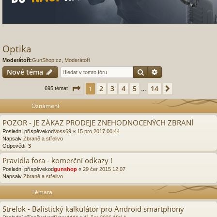
Optika
Moderátoři:
GunShop.cz
,
Moderátoři
Hledat
Pokročilé hledání
Nové téma
Stránka
1
z
14
2
3
4
5
14
1
Další
695 témat
…
Oznámení
POZOR - JE ZÁKAZ PRODEJE ZNEHODNOCENÝCH ZBRANÍ
Poslední příspěvekod
Voss69
«
15 pro 2017 00:44
Napsalv
Zbraně a střelivo
Odpovědi:
3
Pravidla fora - komerční odkazy !
Poslední příspěvekod
gunshop
«
29 čer 2015 12:07
Napsalv
Zbraně a střelivo
Témata
Strelok - Balistický kalkulátor pro Android smartphony