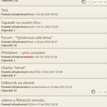
Odpovědi:
132
1
6
7
8
9
…
Test
Poslední příspěvekod
Affinite
«
25 led 2025 00:50
Tapatalk na novém fóru
Poslední příspěvekod
cannis
«
31 črc 2022 19:00
Odpovědi:
1
Forum - "Vytisknout celé téma"
Poslední příspěvekod
Tomm
«
18 pro 2018 06:47
Odpovědi:
10
Přihlášení - i přes označení
Poslední příspěvekod
kalda
«
06 čer 2018 14:16
Odpovědi:
1
Otázka "témat"
Poslední příspěvekod
strelec3751
«
26 lis 2017 22:58
Odpovědi:
5
Odborník na zbraně
Poslední příspěvekod
elza.kratochvilova
«
12 dub 2015 13:13
Odpovědi:
31
1
2
3
vlákno o Řehácích zmizelo.
Poslední příspěvekod
COOK
«
27 led 2015 19:35