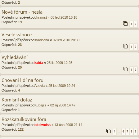
Odpovědi:
2
Nové fórum - hesla
Poslední příspěvekod
chramst
«
05 led 2010 16:18
Odpovědi:
19
1
2
Veselé vánoce
Poslední příspěvekod
stavinoha
«
02 led 2010 20:39
Odpovědi:
23
1
2
Vyhledávání
Poslední příspěvekod
kalda
«
25 lis 2009 12:25
Odpovědi:
20
1
2
Chování lidí na foru
Poslední příspěvekod
Apevia
«
25 led 2009 19:24
Odpovědi:
4
Komisní dotaz
Poslední příspěvekod
Kubajzz
«
02 říj 2008 14:47
Odpovědi:
1
Rozškatulkování fóra
Poslední příspěvekod
edelweiss
«
13 úno 2008 21:14
Odpovědi:
122
1
6
7
8
9
…