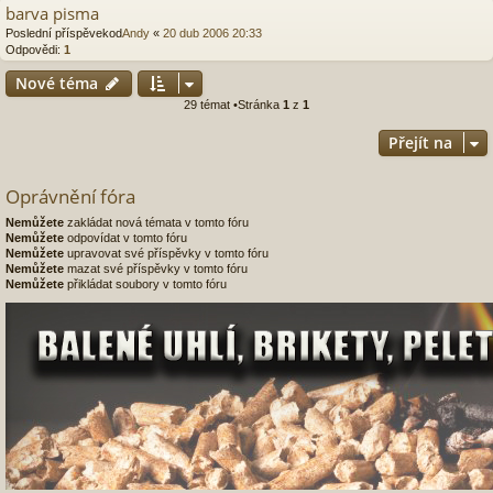
barva pisma
Poslední příspěvekod
Andy
«
20 dub 2006 20:33
Odpovědi:
1
Nové téma
29 témat •Stránka
1
z
1
Přejít na
Oprávnění fóra
Nemůžete
zakládat nová témata v tomto fóru
Nemůžete
odpovídat v tomto fóru
Nemůžete
upravovat své příspěvky v tomto fóru
Nemůžete
mazat své příspěvky v tomto fóru
Nemůžete
přikládat soubory v tomto fóru