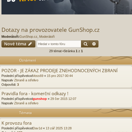
Dotazy na provozovatele GunShop.cz
Moderátoři:
GunShop.cz
,
Moderátoři
Hledat
Pokročilé hledání
Nové téma
29 témat •Stránka
1
z
1
Oznámení
POZOR - JE ZÁKAZ PRODEJE ZNEHODNOCENÝCH ZBRANÍ
Poslední příspěvekod
Voss69
«
15 pro 2017 00:44
Napsalv
Zbraně a střelivo
Odpovědi:
3
Pravidla fora - komerční odkazy !
Poslední příspěvekod
gunshop
«
29 čer 2015 12:07
Napsalv
Zbraně a střelivo
Témata
K provozu fora
Poslední příspěvekod
Dav1d
«
13 zář 2025 13:28