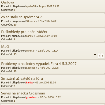
Omluva
Poslední příspěvekod
spider74
«
24 pro 2007 23:31
Odpovědi:
8
co se stalo se spidrer74 ?
Poslední příspěvekod
Silencer
«
07 lis 2007 14:08
Odpovědi:
10
Puškohledy pro noční vidění
Poslední příspěvekod
Lanky
«
23 kvě 2007 09:03
Odpovědi:
1
MaO
Poslední příspěvekod
riskman
«
12 bře 2007 13:04
Odpovědi:
15
1
2
Problemy a nasledny vypadek Fora 4-5.3.2007
Poslední příspěvekod
Silencer
«
07 bře 2007 20:28
Odpovědi:
10
Smazání uživatelů na fóru
Poslední příspěvekod
kalda
«
06 pro 2006 11:34
Odpovědi:
2
Servis na znacku Crossman
Poslední příspěvekod
gunshop
«
07 čer 2006 16:12
Odpovědi:
1