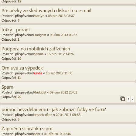
Odpovědi:
12
Příspěvky ze sledovaných diskuzí na e-mail
Poslední příspěvekod
Marťyn
«
08 pro 2013 08:37
Odpovědi:
3
fotky - poradi
Poslední příspěvekod
Radgost
«
06 úno 2013 06:32
Odpovědi:
1
Podpora na mobilních zařízeních
Poslední příspěvekod
cannis
«
15 pro 2012 14:26
Odpovědi:
10
Omluva za výpadek
Poslední příspěvekod
kalda
«
16 srp 2012 11:00
Odpovědi:
11
Spam
Poslední příspěvekod
Radgost
«
09 úno 2012 20:01
Odpovědi:
20
1
2
pomoc nevzdělanému - jak zobrazit fotky ve foru?
Poslední příspěvekod
bradek džon
«
22 lis 2011 09:53
Odpovědi:
5
Zaplněná schránka s pm
Poslední příspěvekod
bobr
«
31 bře 2010 20:46