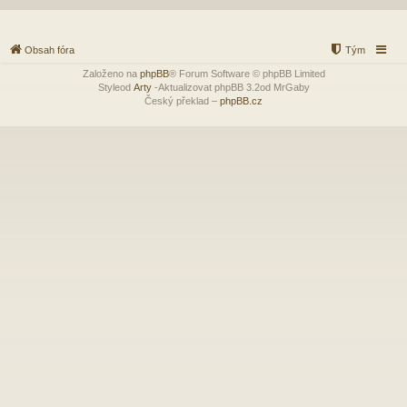
Obsah fóra
Tým
Založeno na
phpBB
® Forum Software © phpBB Limited
Styleod
Arty
-Aktualizovat phpBB 3.2od MrGaby
Český překlad –
phpBB.cz