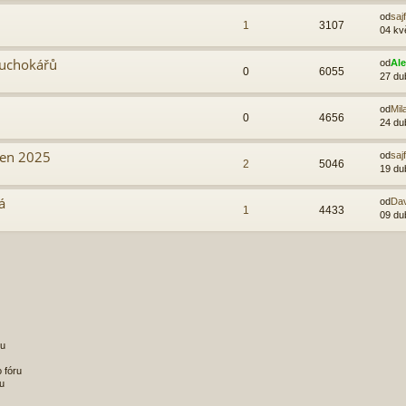
od
sajf
1
3107
04 kv
duchokářů
od
Al
0
6055
27 du
od
Mil
0
4656
24 du
ben 2025
od
sajf
2
5046
19 du
á
od
Da
1
4433
09 du
ru
 fóru
u