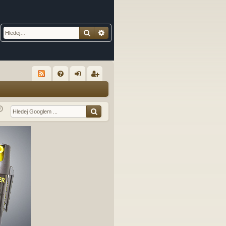
Hledat
Pokročilé hledání
R
FA
řih
eg
Q
lá
ist
sit
ro
se
va
t