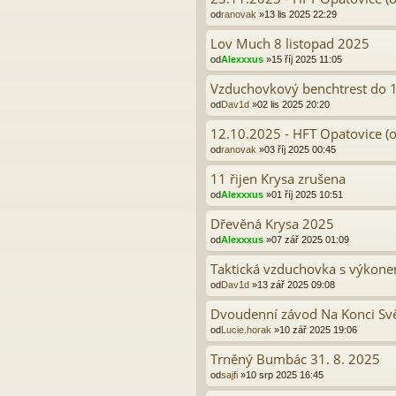
od
ranovak
»13 lis 2025 22:29
Lov Much 8 listopad 2025
od
Alexxxus
»15 říj 2025 11:05
Vzduchovkový benchtrest do 16
od
Dav1d
»02 lis 2025 20:20
12.10.2025 - HFT Opatovice (o
od
ranovak
»03 říj 2025 00:45
11 řijen Krysa zrušena
od
Alexxxus
»01 říj 2025 10:51
Dřevěná Krysa 2025
od
Alexxxus
»07 zář 2025 01:09
Taktická vzduchovka s výkonem
od
Dav1d
»13 zář 2025 09:08
Dvoudenní závod Na Konci Sv
od
Lucie.horak
»10 zář 2025 19:06
Trněný Bumbác 31. 8. 2025
od
sajfi
»10 srp 2025 16:45