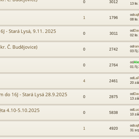
0
3012
13 lis
od
sajf
1
1796
08 lis
J - Stará Lysá, 9.11. 2025
od
Da
0
3011
02 lis
kr. Č. Budějovice)
od
ra
0
2742
03 říj
od
Al
0
2764
01 říj
od
LaR
4
2461
20 zá
 do 16J - Stará Lysá 28.9.2025
od
Da
0
2875
13 zá
ěta 4.10-5.10.2025
od
Luc
0
5838
10 zá
od
sajf
1
4920
31 sr