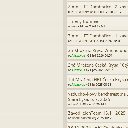
Zimní HFT Dambořice - 2. záv
od
HFT WINNERS
»02 úno 2026 22:17
Trněný Bumbác
od
sajfi
»14 čer 2024 17:53
Zimní HFT Dambořice - 1. záv
od
HFT WINNERS
»09 led 2026 20:31
3tí Mražená Krysa 7mého úno
od
Alexxxus
»19 led 2026 00:54
2há Mražená Česká Krysa 10t
od
Alexxxus
»21 pro 2025 22:57
1ní Mražena HFT Česká Krysa
od
Alexxxus
»18 lis 2025 00:18
Vzduchovkový benchtrest (na 2
Stará Lysá, 6. 7. 2025
od
Dav1d
»01 črc 2025 14:16
Závod JelenTeam 15.11.2025_S
od
JelenTeam
»03 říj 2025 10:53
23.11.2025 - HFT Opatovice (o