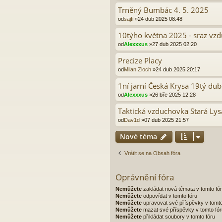
Trněný Bumbác 4. 5. 2025
od
sajfi
»24 dub 2025 08:48
10týho května 2025 - sraz vz
od
Alexxxus
»27 dub 2025 02:20
Precize Placy
od
Milan Zloch
»24 dub 2025 20:17
1ní jarní Česká Krysa 19tý du
od
Alexxxus
»26 bře 2025 12:28
Taktická vzduchovka Stará Lys
od
Dav1d
»07 dub 2025 21:57
Nové téma
Vrátit se na Obsah fóra
Oprávnění fóra
Nemůžete
zakládat nová témata v tomto fó
Nemůžete
odpovídat v tomto fóru
Nemůžete
upravovat své příspěvky v tomto
Nemůžete
mazat své příspěvky v tomto fór
Nemůžete
přikládat soubory v tomto fóru