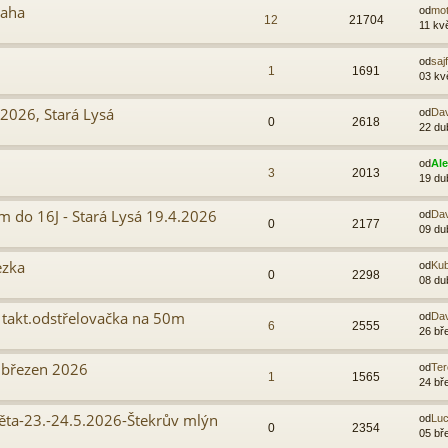
raha
od
mo
12
21704
11 kv
od
sajf
1
1691
03 kv
2026, Stará Lysá
od
Da
0
2618
22 du
od
Al
3
2013
19 du
 do 16J - Stará Lysá 19.4.2026
od
Da
0
2177
09 du
ezka
od
Kub
0
2298
08 du
 takt.odstřelovačka na 50m
od
Da
6
2555
26 bř
 březen 2026
od
Ter
1
1565
24 bř
ěta-23.-24.5.2026-Štekrův mlýn
od
Luc
0
2354
05 bř