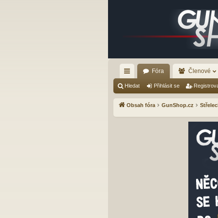
Fóra
Členové
yc
Hledat
Přihlásit se
Registrov
hl
Obsah fóra
GunShop.cz
Střelec
é
od
ka
zy