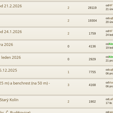
od 21.2.2026
od
HF
2
28119
21 ún
od
sajf
2
19304
20 ún
od 24.1.2026
od
HF
2
1759
24 le
ra 2026
od
Al
0
4136
19 le
ý leden 2026
od
Al
0
2929
21 pr
 6.12.2025
od
sajf
1
7755
06 pr
5 m) a benchrest (na 50 m) -
od
Vs
3
4168
06 pr
tarý Kolín
od
LaR
2
1902
17 lis
kr. Č. Budějovice)
od
ra