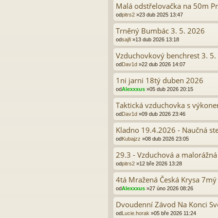
Malá odstřelovačka na 50m P
od
pitrs2
»23 dub 2025 13:47
Trněný Bumbác 3. 5. 2026
od
sajfi
»13 dub 2026 13:18
Vzduchovkový benchrest 3. 5. 
od
Dav1d
»22 dub 2026 14:07
1ni jarni 18tý duben 2026
od
Alexxxus
»05 dub 2026 20:15
Taktická vzduchovka s výkonem
od
Dav1d
»09 dub 2026 23:46
Kladno 19.4.2026 - Naučná st
od
Kubajzz
»08 dub 2026 23:05
29.3 - Vzduchová a malorážná
od
pitrs2
»12 bře 2026 13:28
4tá Mražená Česká Krysa 7mý
od
Alexxxus
»27 úno 2026 08:26
Dvoudenní Závod Na Konci Sv
od
Lucie.horak
»05 bře 2026 11:24