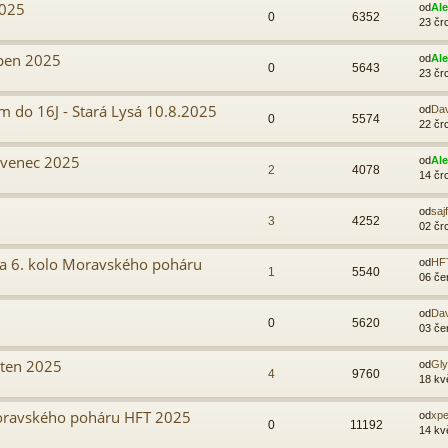
2025
od
Al
0
6352
23 čr
rpen 2025
od
Al
0
5643
23 čr
 do 16J - Stará Lysá 10.8.2025
od
Da
0
5574
22 čr
rvenec 2025
od
Al
2
4078
14 čr
od
sajf
3
4252
02 čr
 a 6. kolo Moravského poháru
od
HF
1
5540
06 če
od
Da
0
5620
03 če
ěten 2025
od
Gl
4
9760
18 kv
 Moravského poháru HFT 2025
od
xpe
0
11192
14 kv