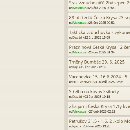
Sraz vzduchokářů 2há srpen 
od
Alexxxus
»23 črc 2025 00:54
88 hft terčů Česká Krysa 23 s
od
Alexxxus
»23 črc 2025 00:52
Taktická vzduchovka s výkonem
od
Dav1d
»22 črc 2025 15:09
Prázninová Česká Krysa 12 če
od
Alexxxus
»25 čer 2025 01:34
Trněný Bumbác 29. 6. 2025
od
sajfi
»15 čer 2025 12:32
Vacenovice 15.-16.6.2024 - 5.
od
HFT WINNERS
»18 kvě 2025 22:03
Střelba na kovové siluety
od
Dav1d
»03 čer 2025 10:18
2há jarní Česká Krysa 17tý kv
od
Alexxxus
»27 dub 2025 02:22
Petrušov 31.5 - 1.6. 2 .kolo
od
xpetrx
»14 kvě 2025 13:20