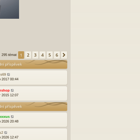
2
3
4
5
6
1
Další
295 témat
dní příspěvek
ss69
o 2017 00:44
nshop
r 2015 12:07
dní příspěvek
exxxus
p 2026 20:48
rs2
p 2026 12:47