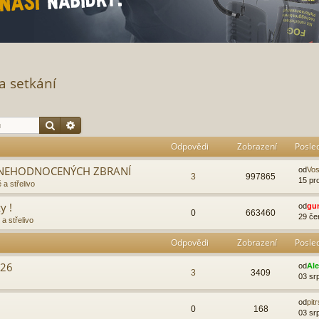
a setkání
Hledat
Pokročilé hledání
Odpovědi
Zobrazení
Posle
 ZNEHODNOCENÝCH ZBRANÍ
od
Vo
3
997865
15 pr
 a střelivo
y !
od
gu
0
663460
29 če
a střelivo
Odpovědi
Zobrazení
Posle
026
od
Al
3
3409
03 sr
od
pit
0
168
03 sr