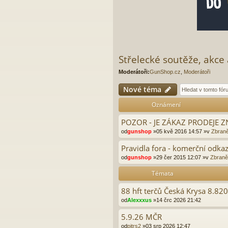
Střelecké soutěže, akce 
Moderátoři:
GunShop.cz
,
Moderátoři
Nové téma
Oznámení
POZOR - JE ZÁKAZ PRODEJE
od
gunshop
»05 kvě 2016 14:57 »v
Zbraně
Pravidla fora - komerční odkaz
od
gunshop
»29 čer 2015 12:07 »v
Zbraně 
Témata
88 hft terčů Česká Krysa 8.82
od
Alexxxus
»14 črc 2026 21:42
5.9.26 MČR
od
pitrs2
»03 srp 2026 12:47