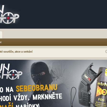
at
ké soutěže, akce a setkání