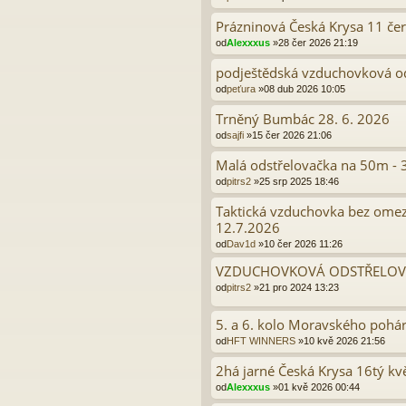
Prázninová Česká Krysa 11 če
od
Alexxxus
»28 čer 2026 21:19
podještědská vzduchovková o
od
peťura
»08 dub 2026 10:05
Trněný Bumbác 28. 6. 2026
od
sajfi
»15 čer 2026 21:06
Malá odstřelovačka na 50m - 
od
pitrs2
»25 srp 2025 18:46
Taktická vzduchovka bez omez
12.7.2026
od
Dav1d
»10 čer 2026 11:26
VZDUCHOVKOVÁ ODSTŘELOV
od
pitrs2
»21 pro 2024 13:23
5. a 6. kolo Moravského pohár
od
HFT WINNERS
»10 kvě 2026 21:56
2há jarné Česká Krysa 16tý k
od
Alexxxus
»01 kvě 2026 00:44